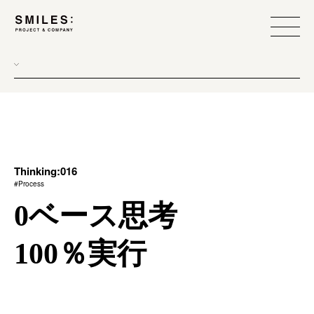
all
donew
branding
scope
Thinking:016
#Process
process
0ベース思考
team management
100％実行
method