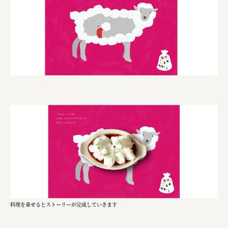
株式会社ニューテックシンセイ
PALAB
株式会社ドリームプラザ
GOEMON
株式会社ヤマサン
株式会社 マツバラ
株式会社東果堂
アトラス化成
株式会社 中日ステンドアート
DEAR FRIEND'S
株式会社ポーラ
料理を乗せるとストーリーが完成していきます
株式会社ロッテ