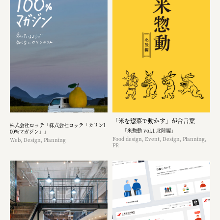
「米を惣菜で動かす」が合言葉
株式会社ロッテ「株式会社ロッテ「カリン1
「米惣動 vol.1 北陸編」
00%マガジン」」
Food design, Event, Design, Planning,
Web, Design, Planning
PR