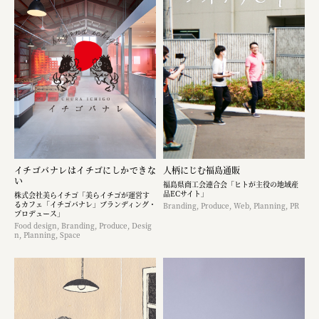
イチゴバナレはイチゴにしかできな
人柄にじむ福島通販
い
福島県商工会連合会「ヒトが主役の地域産
品ECサイト」
株式会社美らイチゴ「美らイチゴが運営す
るカフェ「イチゴバナレ」ブランディング・
Branding, Produce, Web, Planning, PR
プロデュース」
Food design, Branding, Produce, Desig
n, Planning, Space