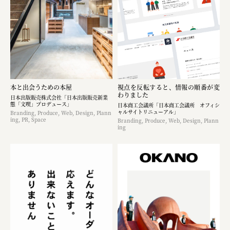
本と出会うための本屋
視点を反転すると、情報の順番が変
わりました
日本出版販売株式会社「日本出版販売新業
態「文喫」プロデュース」
日本商工会議所「日本商工会議所 オフィシ
ャルサイトリニューアル」
Branding, Produce, Web, Design, Plann
ing, PR, Space
Branding, Produce, Web, Design, Plann
ing