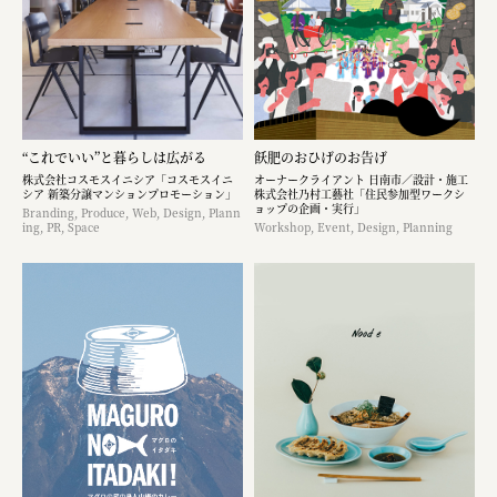
“これでいい”と暮らしは広がる
飫肥のおひげのお告げ
株式会社コスモスイニシア「コスモスイニ
オーナークライアント 日南市／設計・施工
シア 新築分譲マンションプロモーション」
株式会社乃村工藝社「住民参加型ワークシ
ョップの企画・実行」
Branding, Produce, Web, Design, Plann
ing, PR, Space
Workshop, Event, Design, Planning