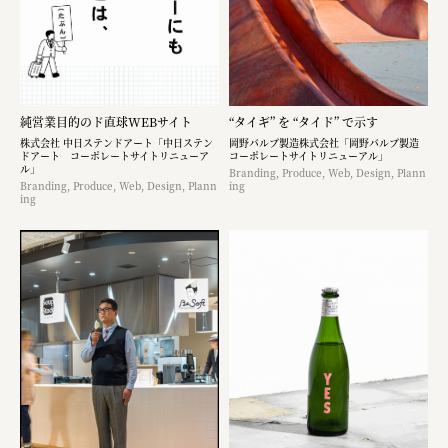
純営業目的のド直球WEBサイト
“タイギ” を “タイド” で示す
株式会社 中日ステンドアート「中日ステン
岡野バルブ製造株式会社「岡野バルブ製造
ドアート コーポレートサイトリニューア
コーポレートサイトリニューアル」
ル」
Branding, Produce, Web, Design, Plann
Branding, Produce, Web, Design, Plann
ing
ing