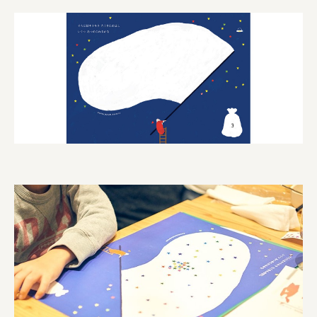
ourselves
一般財団法人 伝統的工芸品産業振興協会
株式会社池田泉州銀行
岡野バルブ製造株式会社
株式会社ふくや
三井不動産株式会社
有限会社 丸久商店
株式会社イソガイ
インターステラテクノロジズ株式会社
キッコーマン食品株式会社
住友化学株式会社
株式会社リビタ