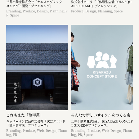
三井不動産株式会社「ヤエスパブリック
株式会社ポーラ「「体験型店舗 POLA SQU
コンセプト開発・プランニング」
ARE FUTAKO」ディレクション」
Branding, Produce, Design, Planning, P
Produce, Design, Planning, Space
R, Space
これもまた「亀甲萬」
みんなで新しいサイクルをつくる店
キッコーマン食品株式会社「D2Cブランド
三井不動産株式会社「KISARAZU CONCEP
「亀甲萬本店」プロデュース」
T STOREのプロデュース」
Branding, Produce, Web, Design, Plann
Branding, Produce, Web, Design, Plann
ing, PR
ing, PR, Space