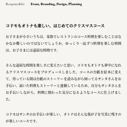
Responsible:
Event
,
Branding
,
Design
,
Planning
pr
space
コドモもオトナも楽しい、はじめてのクリスマスコース
お子さまが小さいうちは、家族でレストランのコース料理を楽しむことはな
Smiles
かなか難しいのではないでしょうか。ゆっくり一品ずつ料理を楽しむ時間
Soup Stock Tokyo
は、お子さまには退屈な時間です。
100本のスプーン
そんな退屈な時間を楽しさに変えたいと思い、コドモもオトナも夢中になれ
キリンホールディングス株式会社
るクリスマスコースをプロデュースしました。コースの台紙を絵本に変え
て、待っている間は台紙のストーリーを読みながら困ってるサンタさんをお
ソロフレッシュコーヒーシステム株式会社
手伝い。届いた料理もストーリーと連動しているため、自分もサンタさんを
お手伝いしながら、料理に関わった気分になるようなコースに仕上げまし
ピジョン株式会社
た。
アトラス化成株式会社
コドモはサンタのお手伝いが楽しい、オトナはそんな我が子を写真に残すの
複合的な形式で実施
が楽しいコースです。
三國屋善五郎