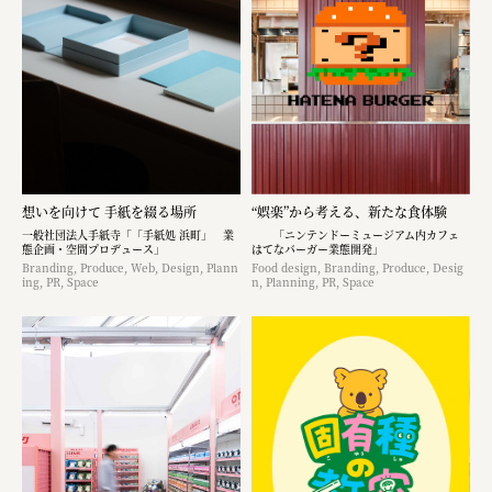
想いを向けて 手紙を綴る場所
“娯楽”から考える、新たな食体験
一般社団法人手紙寺「「手紙処 浜町」 業
「ニンテンドーミュージアム内カフェ
態企画・空間プロデュース」
はてなバーガー業態開発」
Branding, Produce, Web, Design, Plann
Food design, Branding, Produce, Desig
ing, PR, Space
n, Planning, PR, Space