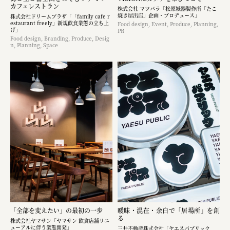
カフェレストラン
株式会社 マツバラ「松原紙器製作所「たこ
焼き屋出店」企画・プロデュース」
株式会社ドリームプラザ「「family cafe r
estaurant freely」新規飲食業態の立ち上
Food design, Event, Produce, Planning,
げ」
PR
Food design, Branding, Produce, Desig
n, Planning, Space
「全部を変えたい」の最初の一歩
曖昧・混在・余白で「居場所」を創
る
株式会社ヤマサン「ヤマサン 飲食店舗リニ
ューアルに伴う業態開発」
三井不動産株式会社「ヤエスパブリック