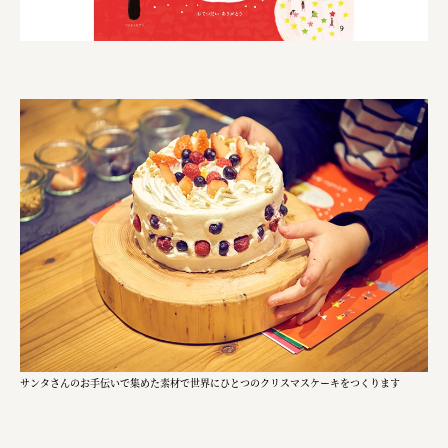
株式会社 京都産業振興センター
旭酒造株式会社
株式会社レリアン
日本出版販売株式会社
一般社団法人日本家具産業振興会、メッセフランクフルト
フードバレーとかち首都圏プロモーション実行委員会
株式会社 中華・高橋
株式会社ITC
オクズミ商事
学校法人加藤学園
サンタさんのお手伝いで集めた素材で世界にひとつのクリスマスケーキをつくります
横浜市