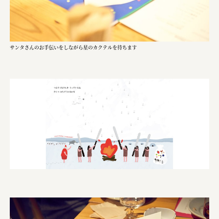
宗教法人圓能寺立 若草幼稚園
株式会社 照沼
食処くさの根
サンタさんのお手伝いをしながら星のカクテルを待ちます
株式会社クイーンピスタチオ
JR東日本クロスステーション
株式会社ハッチ
株式会社リブロプラス
福島県商工会連合会
京セラ株式会社
一般社団法人手紙寺
土佐しらす食堂二万匹
オーナークライアント 日南市／設計・施工 株式会社乃