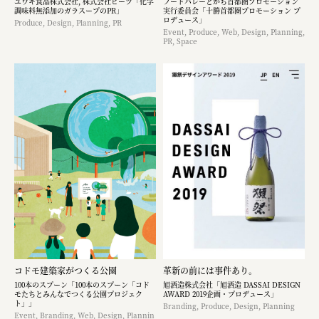
ユウキ食品株式会社, 株式会社ビーツ「化学
フードバレーとかち首都圏プロモーション
調味料無添加のガラスープのPR」
実行委員会「十勝首都圏プロモーション プ
ロデュース」
Produce, Design, Planning, PR
Event, Produce, Web, Design, Planning,
PR, Space
コドモ建築家がつくる公園
革新の前には事件あり。
100本のスプーン「100本のスプーン「コド
旭酒造株式会社「旭酒造 DASSAI DESIGN
モたちとみんなでつくる公園プロジェク
AWARD 2019企画・プロデュース」
ト」」
Branding, Produce, Design, Planning
Event, Branding, Web, Design, Plannin