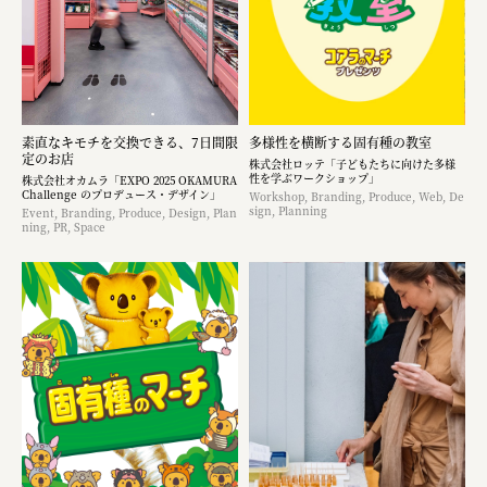
素直なキモチを交換できる、7日間限
多様性を横断する固有種の教室
定のお店
株式会社ロッテ「子どもたちに向けた多様
性を学ぶワークショップ」
株式会社オカムラ「EXPO 2025 OKAMURA
Challenge のプロデュース・デザイン」
Workshop, Branding, Produce, Web, De
sign, Planning
Event, Branding, Produce, Design, Plan
ning, PR, Space