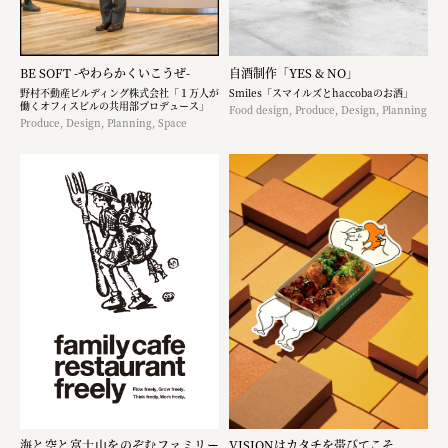
BE SOFT -やわらかくいこうぜ-
自酒制作「YES & NO」
野村不動産ビルディング株式会社「１万人が
Smiles「スマイルズとhaccobaのお酒」
働くオフィスビルの共用部プロデュース」
Food design, Produce, Design, Planning
Produce, Design, Planning, Space
海と空と富士山をのぞむファミリー
VISIONはカタチを帯びてこそ