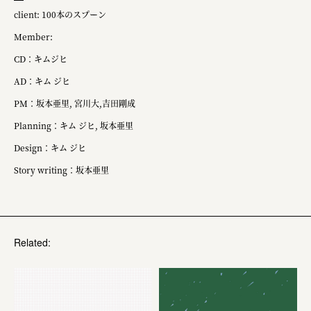
株式会社 未来ガ驚喜研究所
client: 100本のスプーン
Panasonic
Member:
江東区
CD：キムジヒ
AD：キム ジヒ
日鉄興和不動産株式会社
PM：坂本亜里, 宮川大,吉田剛成
株式会社コスモスイニシア
Planning：キム ジヒ, 坂本亜里
株式会社亀屋万年堂
Design：キム ジヒ
Story writing：坂本亜里
Related: