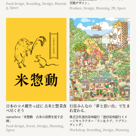
空間デザイン」
Food design, Branding, Design, Plannin
g, Space
Produce, Design, Planning, PR, Space
日本のコメ蔵空っぽに 古米と惣菜食
行員みんなの「夢と思い出」で生ま
べ尽くそう
れ変わる。
ourselves「米惣動 古米の消費を促す企
株式会社池田泉州銀行「池田泉州銀行イメ
画」
ージキャラクター「ラン＆ラブ」リブラン
ディング」
Food design, Event, Design, Planning,
Space
Workshop, Branding, Design, Planning