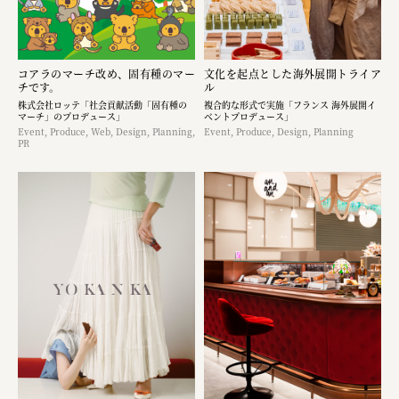
コアラのマーチ改め、固有種のマー
文化を起点とした海外展開トライア
チです。
ル
株式会社ロッテ「社会貢献活動「固有種の
複合的な形式で実施「フランス 海外展開イ
マーチ」のプロデュース」
ベントプロデュース」
Event, Produce, Web, Design, Planning,
Event, Produce, Design, Planning
PR