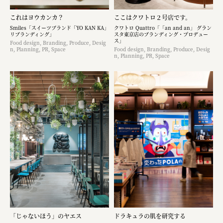
これはヨウカンカ？
ここはクワトロ２号店です。
Smiles「スイーツブランド「YO KAN KA」
クワトロ Quattro「「an and an」 グラン
リブランディング」
スタ東京店のブランディング・プロデュー
ス」
Food design, Branding, Produce, Desig
n, Planning, PR, Space
Food design, Branding, Produce, Desig
n, Planning, PR, Space
「じゃないほう」のヤエス
ドラキュラの肌を研究する