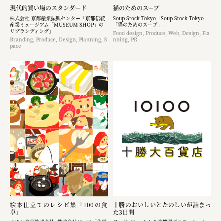
現代的買い場のスタンダード
猫のためのスープ
株式会社 京都産業振興センター「京都伝統
Soup Stock Tokyo「Soup Stock Tokyo
産業ミュージアム「MUSEUM SHOP」の
「猫のためのスープ」」
リブランディング」
Food design, Produce, Web, Design, Pla
Branding, Produce, Design, Planning, S
nning, PR
pace
絵本仕立てのレシピ集「100の食
十勝のおいしいとたのしいが詰まっ
卓」
た3日間