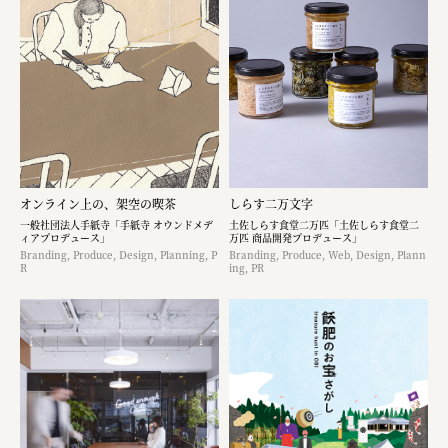
オンライン上の、架空の喫茶
しらす二万文字
一般社団法人手紙寺「手紙寺 オウンドメデ
土佐しらす食堂二万匹「土佐しらす食堂二
ィアプロデュース」
万匹 商品開発プロデュース」
Branding, Produce, Design, Planning, P
Branding, Produce, Web, Design, Plann
R
ing, PR