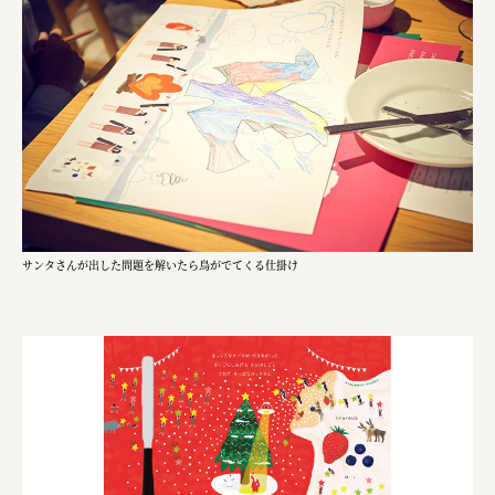
株式会社美らイチゴ
amirisu株式会社
SPACE COTAN株式会社 / 大樹町役場企画商工課航空
クワトロ Quattro
株式会社オレンジページ​
フジ物産株式会社
サンタさんが出した問題を解いたら鳥がでてくる仕掛け
ユウキ食品株式会社, 株式会社ビーツ
お茶と酒たすき
野村不動産ビルディング株式会社
大堀相馬焼陶吉郎窯
株式会社ゼロワンブースター
叶や豆冨 大椙食品