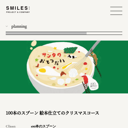
planning
all
photo
workshop
food design
event
branding
produce
web
100本のスプーン 絵本仕立てのクリスマスコース
design
Client:
100本のスプーン