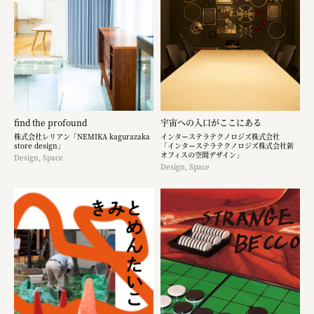
find the profound
宇宙への入口がここにある
株式会社レリアン「NEMIKA kagurazaka
インターステラテクノロジズ株式会社
store design」
「インターステラテクノロジズ株式会社新
オフィスの空間デザイン」
Design, Space
Design, Space