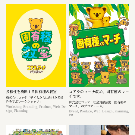
多様性を横断する固有種の教室
コアラのマーチ改め、固有種のマー
チです。
株式会社ロッテ「子どもたちに向けた多様
性を学ぶワークショップ」
株式会社ロッテ「社会貢献活動「固有種の
マーチ」のプロデュース」
Workshop, Branding, Produce, Web, De
sign, Planning
Event, Produce, Web, Design, Planning,
PR