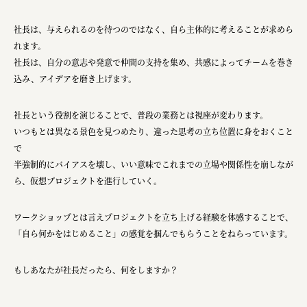
三國屋善五郎
社長は、与えられるのを待つのではなく、自ら主体的に考えることが求めら
れます。
福山電業株式会社
社長は、自分の意志や発意で仲間の支持を集め、共感によってチームを巻き
有限会社 南印度洋行
込み、アイデアを磨き上げます。
株式会社カタパット
社長という役割を演じることで、普段の業務とは視座が変わります。
なかがわの恵み活用協議会
いつもとは異なる景色を見つめたり、違った思考の立ち位置に身をおくこと
で
GLASS-LAB株式会社
半強制的にバイアスを壊し、いい意味でこれまでの立場や関係性を崩しなが
株式会社オカムラ
ら、仮想プロジェクトを進行していく。
株式会社ENO.STUDIO
ワークショップとは言えプロジェクトを立ち上げる経験を体感することで、
日本商工会議所
「自ら何かをはじめること」の感覚を掴んでもらうことをねらっています。
ユウキ食品株式会社、株式会社広明通信社
もしあなたが社長だったら、何をしますか？
株式会社ひらく