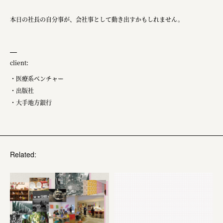
ourselves
本日の社長の自分事が、会社事として動き出すかもしれません。
一般財団法人 伝統的工芸品産業振興協会
株式会社池田泉州銀行
岡野バルブ製造株式会社
client:
・医療系ベンチャー
株式会社ふくや
・出版社
三井不動産株式会社
・大手地方銀行
有限会社 丸久商店
株式会社イソガイ
Related:
インターステラテクノロジズ株式会社
キッコーマン食品株式会社
住友化学株式会社
株式会社リビタ