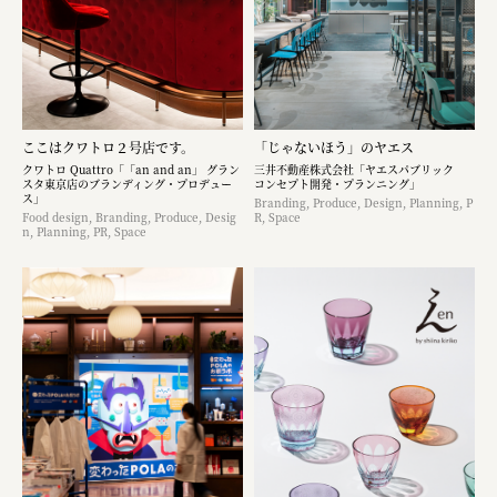
ここはクワトロ２号店です。
「じゃないほう」のヤエス
クワトロ Quattro「「an and an」 グラン
三井不動産株式会社「ヤエスパブリック
スタ東京店のブランディング・プロデュー
コンセプト開発・プランニング」
ス」
Branding, Produce, Design, Planning, P
Food design, Branding, Produce, Desig
R, Space
n, Planning, PR, Space