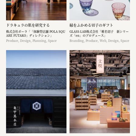
ドラキュラの肌を研究する
縁をふかめる切子のギフト
株式会社ポーラ「「体験型店舗 POLA SQU
GLASS-LAB株式会社「椎名切子 新シリー
ARE FUTAKO」ディレクション」
ズ「en」のプロデュース」
Produce, Design, Planning, Space
Branding, Produce, Web, Design, Space