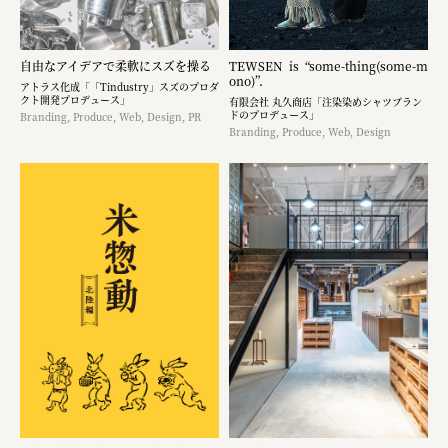
自由なアイデアで柔軟にスズを操る
TEWSEN is “some-thing(some-m
ono)”.
アトラス化成「「Tindustry」スズのプロダ
クト開発プロデュース」
有限会社 丸久商店「注染染めシャツブラン
ドのプロデュース」
Branding, Produce, Web, Design, PR
Branding, Produce, Web, Design