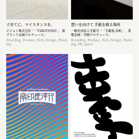
株式会社 京都産業振興センター
旭酒造株式会社
子育てに、マイスタンスを。
想いを向けて 手紙を綴る場所
ピジョン株式会社「「TABOTENZU 」 新
一般社団法人手紙寺「「手紙処 浜町」 業
株式会社レリアン
ブランド企画プロデュース」
態企画・空間プロデュース」
Branding, Produce, Web, Design, Plann
Branding, Produce, Web, Design, Plann
ing
ing, PR, Space
日本出版販売株式会社
一般社団法人日本家具産業振興会、メッセフランクフルト
フードバレーとかち首都圏プロモーション実行委員会
株式会社 中華・高橋
株式会社ITC
オクズミ商事
学校法人加藤学園
横浜市