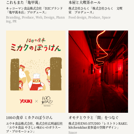
これもまた「亀甲萬」
本屋と大喫茶ホール
キッコーマン食品株式会社「D2Cブランド
株式会社ひらく「株式会社ひらく 文喫
「亀甲萬本店」プロデュース」
栄 プロデュース」
Branding, Produce, Web, Design, Plann
Food design, Produce, Space
ing, PR
100の食卓 ミカクのぼうけん
オモテとウラと「間」をつなぐ
ユウキ食品株式会社、株式会社広明通信社
株式会社ENO.STUDIO「レストランRAKU.
「ユウキ食品 やさしい味わいのガラスー
kitchen&bar表参道の空間デザイン」
プ・プロモーション」
Space