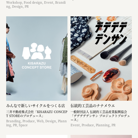
Workshop, Food design, Event, Brandi
ng, Design, PR
みんなで新しいサイクルをつくる店
伝統的工芸品のナナメウエ
三井不動産株式会社「KISARAZU CONCEP
一般財団法人 伝統的工芸品産業振興協会
T STOREのプロデュース」
「デデデデデンサン プロジェクトプロデュ
ース」
Branding, Produce, Web, Design, Plann
ing, PR, Space
Event, Produce, Planning, PR