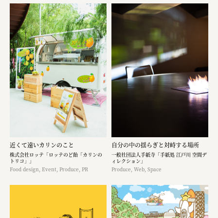
近くて遠いカリンのこと
自分の中の揺らぎと対峙する場所
株式会社ロッテ「ロッテのど飴「カリンの
一般社団法人手紙寺「手紙処 江戸川 空間デ
トリコ」」
ィレクション」
Food design, Event, Produce, PR
Produce, Web, Space