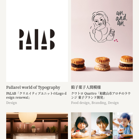
Pallarel world of Typography
餡子菓子人間模様
PALAB「クリエイティブユニットのLogo d
クワトロ Quattro「和歌山市アロチのラウ
esign renewal」
ンジ 菓子ブランド開発」
Design
Food design, Branding, Design