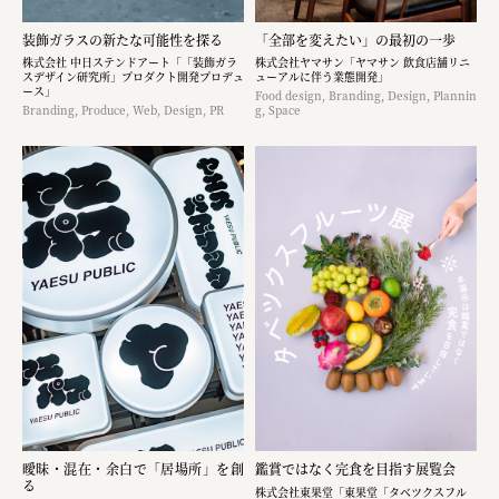
装飾ガラスの新たな可能性を探る
「全部を変えたい」の最初の一歩
株式会社 中日ステンドアート「「装飾ガラ
株式会社ヤマサン「ヤマサン 飲食店舗リニ
スデザイン研究所」プロダクト開発プロデュ
ューアルに伴う業態開発」
ース」
Food design, Branding, Design, Plannin
Branding, Produce, Web, Design, PR
g, Space
曖昧・混在・余白で「居場所」を創
鑑賞ではなく完食を目指す展覧会
る
株式会社東果堂「東果堂「タベツクスフル