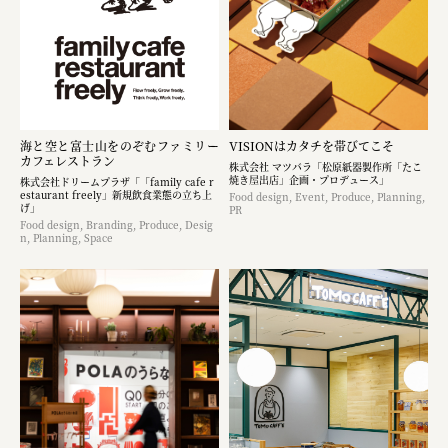
海と空と富士山をのぞむファミリー
VISIONはカタチを帯びてこそ
カフェレストラン
株式会社 マツバラ「松原紙器製作所「たこ
焼き屋出店」企画・プロデュース」
株式会社ドリームプラザ「「family cafe r
estaurant freely」新規飲食業態の立ち上
Food design, Event, Produce, Planning,
げ」
PR
Food design, Branding, Produce, Desig
n, Planning, Space