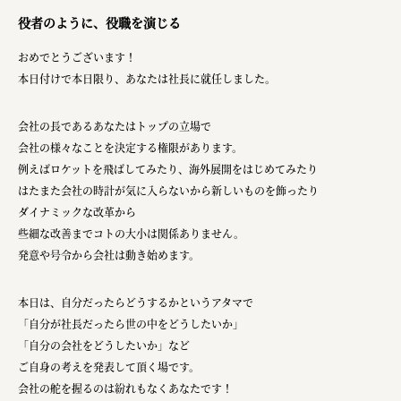
株式会社ニューテックシンセイ
役者のように、役職を演じる
PALAB
おめでとうございます！
株式会社ドリームプラザ
本日付けで本日限り、あなたは社長に就任しました。
GOEMON
会社の長であるあなたはトップの立場で
株式会社ヤマサン
会社の様々なことを決定する権限があります。
例えばロケットを飛ばしてみたり、海外展開をはじめてみたり
株式会社 マツバラ
はたまた会社の時計が気に入らないから新しいものを飾ったり
株式会社東果堂
ダイナミックな改革から
些細な改善までコトの大小は関係ありません。
アトラス化成
発意や号令から会社は動き始めます。
株式会社 中日ステンドアート
本日は、自分だったらどうするかというアタマで
DEAR FRIEND'S
「自分が社長だったら世の中をどうしたいか」
株式会社ポーラ
「自分の会社をどうしたいか」など
ご自身の考えを発表して頂く場です。
株式会社ロッテ
会社の舵を握るのは紛れもなくあなたです！