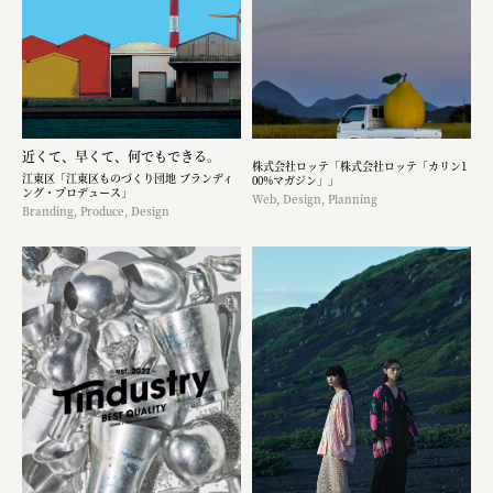
近くて、早くて、何でもできる。
株式会社ロッテ「株式会社ロッテ「カリン1
江東区「江東区ものづくり団地 ブランディ
00%マガジン」」
ング・プロデュース」
Web, Design, Planning
Branding, Produce, Design