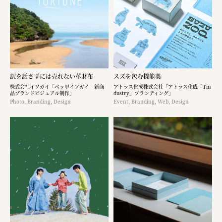
株式会社美らイチゴ
amirisu株式会社
SPACE COTAN株式会社 / 大樹町役場企画商工課航空
クワトロ Quattro
訳を話さずには売れない革財布
スズを包む機能美
株式会社イソガイ「ベッ甲イソガイ 新商
アトラス化成株式会社「アトラス化成「Tin
株式会社オレンジページ​
品ブランドビジュアル制作」
dustry」ブランディング」
Photo, Branding, Design
Event, Branding, Web, Design
フジ物産株式会社
ユウキ食品株式会社, 株式会社ビーツ
お茶と酒たすき
野村不動産ビルディング株式会社
大堀相馬焼陶吉郎窯
株式会社ゼロワンブースター
叶や豆冨 大椙食品