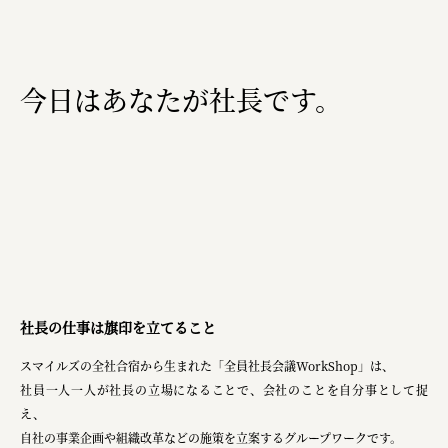
pr
space
今日はあなたが社長です。
Smiles
Soup Stock Tokyo
100本のスプーン
メッセフランクフルト ジャパン株式会社
キリンホールディングス株式会社
社長の仕事は旗印を立てること
ソロフレッシュコーヒーシステム株式会社
ピジョン株式会社
スマイルズの全社合宿から生まれた「全員社長会議WorkShop」は、
社員一人一人が社長の立場になることで、会社のことを自分事として捉
アトラス化成株式会社
え、
自社の事業企画や組織改革などの施策を立案するグループワークです。
複合的な形式で実施