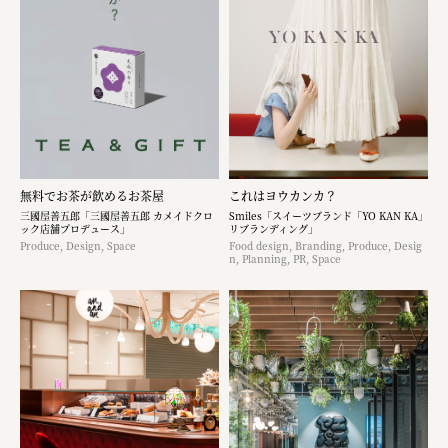
無料でお茶が飲めるお茶屋
これはヨウカンカ？
三國屋善五郎「三國屋善五郎 カメイドクロ
Smiles「スイーツブランド「YO KAN KA」
ック店舗プロデュース」
リブランディング」
Produce, Design, Space
Food design, Branding, Produce, Desig
n, Planning, PR, Space