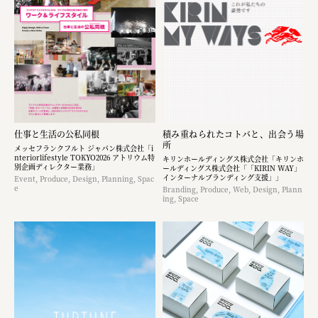
宗教法人圓能寺立 若草幼稚園
株式会社 照沼
食処くさの根
株式会社クイーンピスタチオ
JR東日本クロスステーション
仕事と生活の公私同根
積み重ねられたコトバと、出会う場
所
株式会社ハッチ
メッセフランクフルト ジャパン株式会社「i
nteriorlifestyle TOKYO2026 アトリウム特
キリンホールディングス株式会社「キリンホ
別企画ディレクター業務」
ールディングス株式会社「「KIRIN WAY」
株式会社リブロプラス
インターナルブランディング支援」」
Event, Produce, Design, Planning, Spac
e
Branding, Produce, Web, Design, Plann
ing, Space
福島県商工会連合会
京セラ株式会社
一般社団法人手紙寺
土佐しらす食堂二万匹
オーナークライアント 日南市／設計・施工 株式会社乃