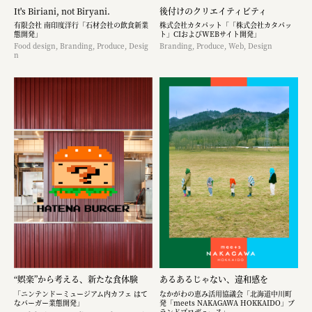
株式会社 未来ガ驚喜研究所
It's Biriani, not Biryani.
後付けのクリエイティビティ
有限会社 南印度洋行「石材会社の飲食新業
株式会社カタパット「「株式会社カタパッ
Panasonic
態開発」
ト」CIおよびWEBサイト開発」
Food design, Branding, Produce, Desig
Branding, Produce, Web, Design
江東区
n
日鉄興和不動産株式会社
株式会社コスモスイニシア
株式会社亀屋万年堂
“娯楽”から考える、新たな食体験
あるあるじゃない、違和感を
「ニンテンドーミュージアム内カフェ はて
なかがわの恵み活用協議会「北海道中川町
なバーガー業態開発」
発「meets NAKAGAWA HOKKAIDO」ブ
ランドプロデュース」