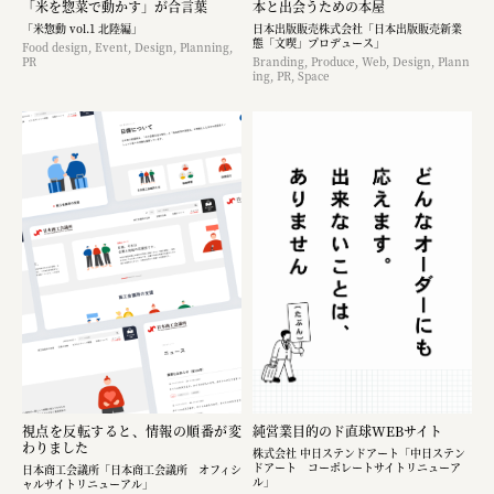
「米を惣菜で動かす」が合言葉
本と出会うための本屋
「米惣動 vol.1 北陸編」
日本出版販売株式会社「日本出版販売新業
態「文喫」プロデュース」
Food design, Event, Design, Planning,
PR
Branding, Produce, Web, Design, Plann
ing, PR, Space
視点を反転すると、情報の順番が変
純営業目的のド直球WEBサイト
わりました
株式会社 中日ステンドアート「中日ステン
ドアート コーポレートサイトリニューア
日本商工会議所「日本商工会議所 オフィシ
ル」
ャルサイトリニューアル」