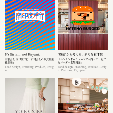
It's Biriani, not Biryani.
“娯楽”から考える、新たな食体験
有限会社 南印度洋行「石材会社の飲食新業
「ニンテンドーミュージアム内カフェ はて
態開発」
なバーガー業態開発」
Food design, Branding, Produce, Desig
Food design, Branding, Produce, Desig
n
n, Planning, PR, Space