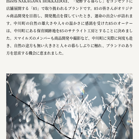
株式会社ニューテックシンセイ
meets NAKAGAWA HOKKAIDOは、「発酵する暮らし」をコンセプトに
店舗展開する「85」で取り扱われるブランドです。85の皆さんがオリジナ
PALAB
ル商品開発を目指し、開発拠点を探していたとき、運命の出会いが訪れま
す。中川町の自然の雄大さや人々の温かさに感銘を受けた85のオーナー
株式会社ドリームプラザ
は、中川町にある保育園跡地を85のサテライト工房とすることに決めまし
GOEMON
た。スマイルズのメンバーも商品開発や撮影など、中川町に実際に何度も赴
き、自然の途方も無い大きさと人々の暮らしぶりに触れ、ブランドのあり
株式会社ヤマサン
方を思索する機会に恵まれました。
株式会社 マツバラ
株式会社東果堂
アトラス化成
株式会社 中日ステンドアート
DEAR FRIEND'S
株式会社ポーラ
株式会社ロッテ