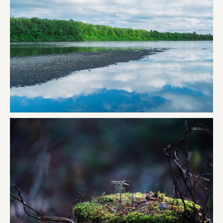
宗教法人圓能寺立 若草幼稚園
株式会社 照沼
食処くさの根
株式会社クイーンピスタチオ
JR東日本クロスステーション
株式会社ハッチ
株式会社リブロプラス
福島県商工会連合会
京セラ株式会社
一般社団法人手紙寺
土佐しらす食堂二万匹
オーナークライアント 日南市／設計・施工 株式会社乃