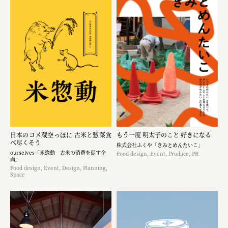
日本のコメ蔵空っぽに 古米と惣菜食
もう一度 明太子のこと 好きになる
べ尽くそう
株式会社ふくや「きみとめんたいこ」
ourselves「米惣動 古米の消費を促す企
Food design, Event, Produce, PR
画」
Food design, Event, Design, Planning,
Space