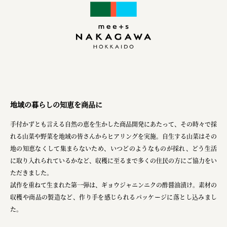
株式会社 京都産業振興センター
旭酒造株式会社
株式会社レリアン
日本出版販売株式会社
一般社団法人日本家具産業振興会、メッセフランクフルト
地域の暮らしの知恵を商品に
フードバレーとかち首都圏プロモーション実行委員会
手付かずとも言える自然の恵を生かした商品開発にあたって、その時々で採
株式会社 中華・高橋
れる山菜や野菜を地域の皆さんからヒアリングを実施。自生する山菜はその
地の知恵なくして集まらないため、いつどのようなものが採れ、どう生活
株式会社ITC
に取り入れられているかなど、収穫に至るまで多くの住民の方にご協力をい
オクズミ商事
ただきました。
試作を重ねて生まれた第一弾は、ギョウジャニンニクの酢醤油漬け。素材の
学校法人加藤学園
収穫や商品の製造など、作り手を感じられるパッケージに落とし込みまし
横浜市
た。