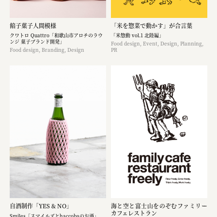
餡子菓子人間模様
「米を惣菜で動かす」が合言葉
クワトロ Quattro「和歌山市アロチのラウ
「米惣動 vol.1 北陸編」
ンジ 菓子ブランド開発」
Food design, Event, Design, Planning,
Food design, Branding, Design
PR
自酒制作「YES & NO」
海と空と富士山をのぞむファミリー
カフェレストラン
Smiles「スマイルズとhaccobaのお酒」