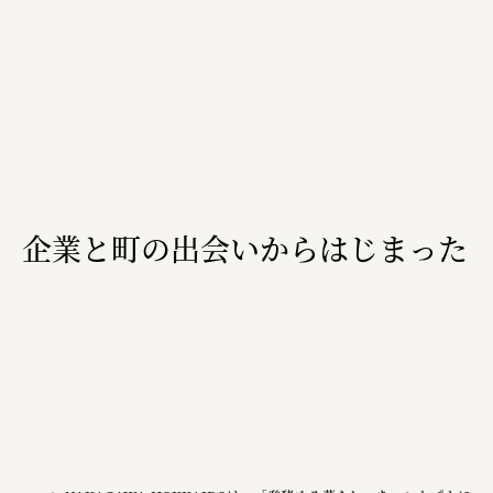
三國屋善五郎
福山電業株式会社
有限会社 南印度洋行
株式会社カタパット
なかがわの恵み活用協議会
企業と町の出会いからはじまった
GLASS-LAB株式会社
株式会社オカムラ
株式会社ENO.STUDIO
日本商工会議所
ユウキ食品株式会社、株式会社広明通信社
株式会社ひらく