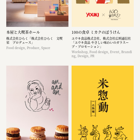
本屋と大喫茶ホール
100の食卓 ミカクのぼうけん
株式会社ひらく「株式会社ひらく 文喫
ユウキ食品株式会社、株式会社広明通信社
栄 プロデュース」
「ユウキ食品 やさしい味わいのガラスー
プ・プロモーション」
Food design, Produce, Space
Workshop, Food design, Event, Brandi
ng, Design, PR