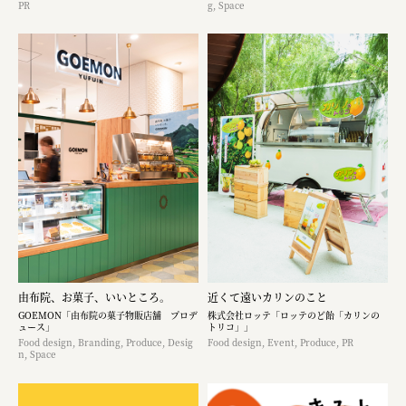
PR
g, Space
由布院、お菓子、いいところ。
近くて遠いカリンのこと
GOEMON「由布院の菓子物販店舗 プロデ
株式会社ロッテ「ロッテのど飴「カリンの
ュース」
トリコ」」
Food design, Branding, Produce, Desig
Food design, Event, Produce, PR
n, Space