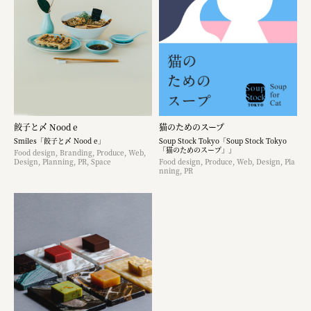
餃子と〆 Nood e
猫のためのスープ
Smiles「餃子と〆 Nood e」
Soup Stock Tokyo「Soup Stock Tokyo
「猫のためのスープ」」
Food design, Branding, Produce, Web,
Design, Planning, PR, Space
Food design, Produce, Web, Design, Pla
nning, PR