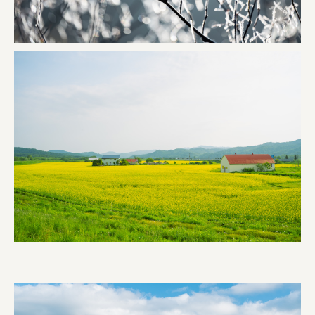
ourselves
一般財団法人 伝統的工芸品産業振興協会
株式会社池田泉州銀行
岡野バルブ製造株式会社
株式会社ふくや
三井不動産株式会社
有限会社 丸久商店
株式会社イソガイ
インターステラテクノロジズ株式会社
キッコーマン食品株式会社
住友化学株式会社
株式会社リビタ