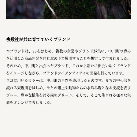
株式会社美らイチゴ
amirisu株式会社
SPACE COTAN株式会社 / 大樹町役場企画商工課航空
複数社が共に育てていくブランド
クワトロ Quattro
本ブランドは、85をはじめ、複数の企業やブランドが集い、中川町の恵み
株式会社オレンジページ​
を活用した商品開発を同じ傘の下で展開することを想定して生まれました。
そのため、中川町と出会ったブランド、これから新たに出会いゆくブランド
フジ物産株式会社
をイメージしながら、ブランドアイデンティティの開発を行っています。
ユウキ食品株式会社, 株式会社ビーツ
ロゴに用いたカラーは、中川町の自然を表現したものです。まちの中心部を
流れる天塩川をはじめ、サケの俎上や動物たちの水飲み場となる支流を表す
お茶と酒たすき
ブルー、豊かな植生を誇る森のグリーン、そして、そこで生まれる様々な生
野村不動産ビルディング株式会社
命をオレンジで表しました。
大堀相馬焼陶吉郎窯
株式会社ゼロワンブースター
叶や豆冨 大椙食品