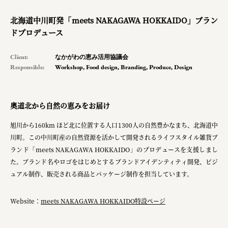
pr
北海道中川町発「meets NAKAGAWA HOKKAIDO」ブラン
space
ドプロデュース
Client:
なかがわの恵み活用協議会
Responsible:
Workshop
,
Food design
,
Branding
,
Produce
,
Design
Smiles
Soup Stock Tokyo
奥道北から自然の恵みをお届け
100本のスプーン
旭川から160km ほど北に位置する人口1300人の自然豊かなまち、北海道中
メッセフランクフルト ジャパン株式会社
川町。この中川町産の自然資源を活かして開発されるライフスタイル雑貨ブ
キリンホールディングス株式会社
ランド「meets NAKAGAWA HOKKAIDO」のプロデュースを支援しまし
た。ブランド名やロゴをはじめとするブランドアイデンティティ開発、ビジ
ソロフレッシュコーヒーシステム株式会社
ュアル制作、販売される商品とパッケージ制作を担当しています。
ピジョン株式会社
Website：
meets NAKAGAWA HOKKAIDO特設ページ
アトラス化成株式会社
複合的な形式で実施