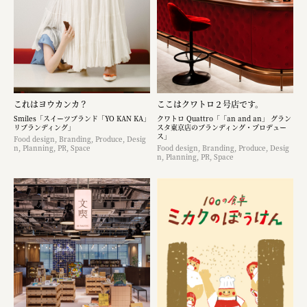
これはヨウカンカ？
ここはクワトロ２号店です。
Smiles「スイーツブランド「YO KAN KA」
クワトロ Quattro「「an and an」 グラン
リブランディング」
スタ東京店のブランディング・プロデュー
ス」
Food design, Branding, Produce, Desig
n, Planning, PR, Space
Food design, Branding, Produce, Desig
n, Planning, PR, Space