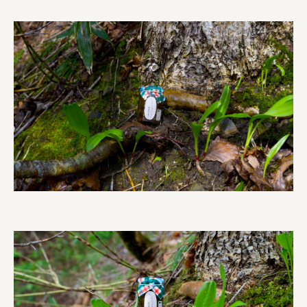
株式会社 未来ガ驚喜研究所
Panasonic
江東区
日鉄興和不動産株式会社
株式会社コスモスイニシア
株式会社亀屋万年堂