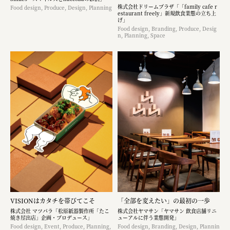
株式会社ドリームプラザ「「family cafe r
Food design, Produce, Design, Planning
estaurant freely」新規飲食業態の立ち上
げ」
Food design, Branding, Produce, Desig
n, Planning, Space
VISIONはカタチを帯びてこそ
「全部を変えたい」の最初の一歩
株式会社 マツバラ「松原紙器製作所「たこ
株式会社ヤマサン「ヤマサン 飲食店舗リニ
焼き屋出店」企画・プロデュース」
ューアルに伴う業態開発」
Food design, Event, Produce, Planning,
Food design, Branding, Design, Plannin