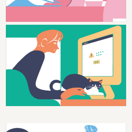
宗教法人圓能寺立 若草幼稚園
株式会社 照沼
食処くさの根
株式会社クイーンピスタチオ
JR東日本クロスステーション
株式会社ハッチ
株式会社リブロプラス
福島県商工会連合会
京セラ株式会社
一般社団法人手紙寺
土佐しらす食堂二万匹
オーナークライアント 日南市／設計・施工 株式会社乃