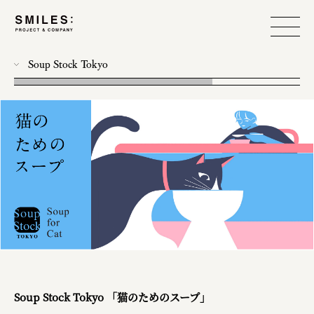
Soup Stock Tokyo
all
photo
workshop
food design
event
branding
produce
web
Soup Stock Tokyo 「猫のためのスープ」
design