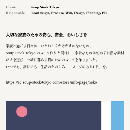
planning
Client:
Soup Stock Tokyo
Responsible:
Food design
,
Produce
,
Web
,
Design
,
Planning
,
PR
pr
space
大切な家族のための安心、安全、おいしさを
家族と過ごす日々は、いとおしくかけがえのないもの。
Smiles
Soup Stock Tokyo のスープ作りと同様に、余計なものは使わず自然な素材
だけを選び、一緒に暮らす猫のためのスープを作りました。
100本のスプーン
いつでも、誰にでも、生活のたのしみ。「スープのある1 日」を。
メッセフランクフルト ジャパン株式会社
https://ec.soup-stock-tokyo.com/store/info/page/neko
キリンホールディングス株式会社
ソロフレッシュコーヒーシステム株式会社
ピジョン株式会社
アトラス化成株式会社
複合的な形式で実施