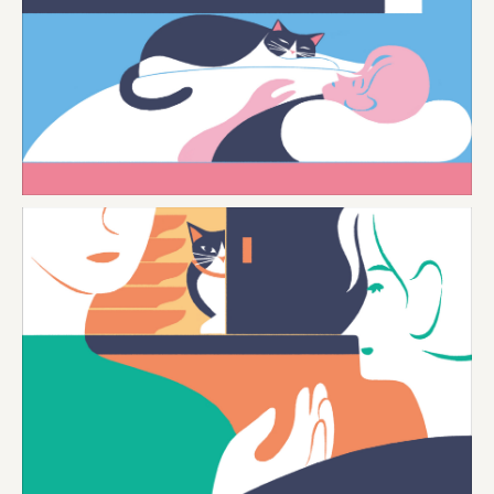
三國屋善五郎
福山電業株式会社
有限会社 南印度洋行
株式会社カタパット
なかがわの恵み活用協議会
GLASS-LAB株式会社
株式会社オカムラ
株式会社ENO.STUDIO
日本商工会議所
ユウキ食品株式会社、株式会社広明通信社
株式会社ひらく