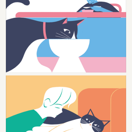
株式会社美らイチゴ
amirisu株式会社
SPACE COTAN株式会社 / 大樹町役場企画商工課航空
クワトロ Quattro
株式会社オレンジページ​
フジ物産株式会社
ユウキ食品株式会社, 株式会社ビーツ
お茶と酒たすき
野村不動産ビルディング株式会社
大堀相馬焼陶吉郎窯
株式会社ゼロワンブースター
叶や豆冨 大椙食品