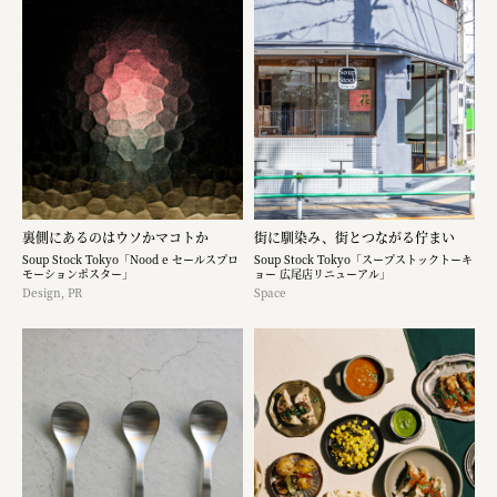
裏側にあるのはウソかマコトか
街に馴染み、街とつながる佇まい
Soup Stock Tokyo「Nood e セールスプロ
Soup Stock Tokyo「スープストックトーキ
モーションポスター」
ョー 広尾店リニューアル」
Design, PR
Space