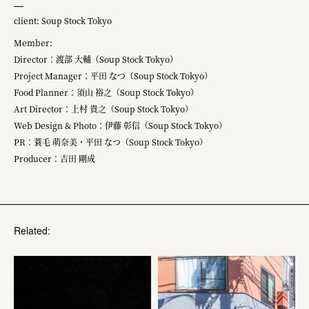
client: Soup Stock Tokyo
Member:
Director：渡部 大輔（Soup Stock Tokyo）
Project Manager：平田 なつ（Soup Stock Tokyo）
Food Planner：須山 裕之（Soup Stock Tokyo）
Art Director：上村 貴之（Soup Stock Tokyo）
Web Design & Photo：伊藤 彰信（Soup Stock Tokyo）
PR：蓑毛 萌奈美・平田 なつ（Soup Stock Tokyo）
Producer：吉田 剛成
Related: