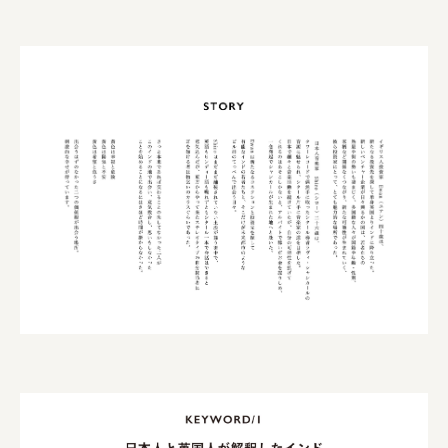
株式会社美らイチゴ
amirisu株式会社
SPACE COTAN株式会社 / 大樹町役場企画商工課航空
クワトロ Quattro
株式会社オレンジページ​
フジ物産株式会社
ユウキ食品株式会社, 株式会社ビーツ
お茶と酒たすき
野村不動産ビルディング株式会社
大堀相馬焼陶吉郎窯
株式会社ゼロワンブースター
叶や豆冨 大椙食品