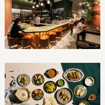
三國屋善五郎
福山電業株式会社
有限会社 南印度洋行
株式会社カタパット
なかがわの恵み活用協議会
GLASS-LAB株式会社
株式会社オカムラ
株式会社ENO.STUDIO
日本商工会議所
ユウキ食品株式会社、株式会社広明通信社
株式会社ひらく