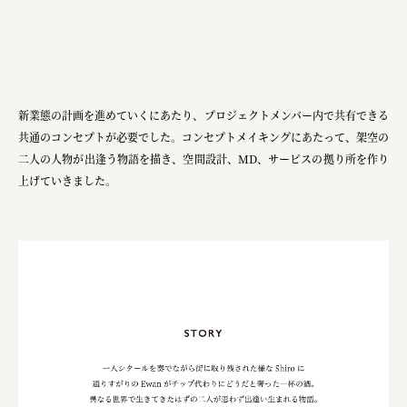
ourselves
一般財団法人 伝統的工芸品産業振興協会
株式会社池田泉州銀行
岡野バルブ製造株式会社
新業態の計画を進めていくにあたり、プロジェクトメンバー内で共有できる
共通のコンセプトが必要でした。コンセプトメイキングにあたって、架空の
株式会社ふくや
二人の人物が出逢う物語を描き、空間設計、MD、サービスの拠り所を作り
上げていきました。
三井不動産株式会社
有限会社 丸久商店
株式会社イソガイ
インターステラテクノロジズ株式会社
キッコーマン食品株式会社
住友化学株式会社
株式会社リビタ