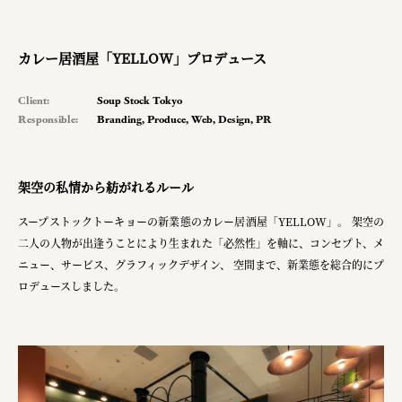
planning
pr
カレー居酒屋「YELLOW」プロデュース
space
Client:
Soup Stock Tokyo
Responsible:
Branding
,
Produce
,
Web
,
Design
,
PR
Smiles
架空の私情から紡がれるルール
100本のスプーン
スープストックトーキョーの新業態のカレー居酒屋「YELLOW」。 架空の
メッセフランクフルト ジャパン株式会社
二人の人物が出逢うことにより生まれた「必然性」を軸に、コンセプト、メ
キリンホールディングス株式会社
ニュー、サービス、グラフィックデザイン、 空間まで、新業態を総合的にプ
ロデュースしました。
ソロフレッシュコーヒーシステム株式会社
ピジョン株式会社
アトラス化成株式会社
複合的な形式で実施