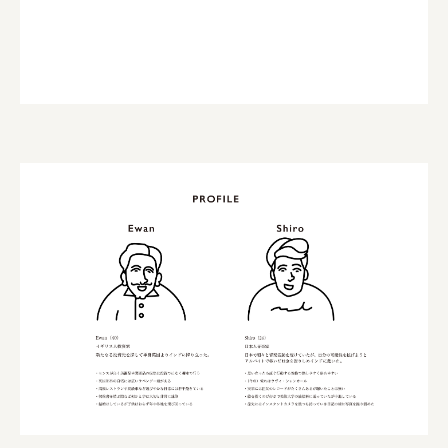
宗教法人圓能寺立 若草幼稚園
株式会社 照沼
食処くさの根
株式会社クイーンピスタチオ
JR東日本クロスステーション
株式会社ハッチ
株式会社リブロプラス
福島県商工会連合会
京セラ株式会社
一般社団法人手紙寺
土佐しらす食堂二万匹
オーナークライアント 日南市／設計・施工 株式会社乃