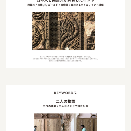
株式会社 京都産業振興センター
旭酒造株式会社
株式会社レリアン
日本出版販売株式会社
一般社団法人日本家具産業振興会、メッセフランクフルト
フードバレーとかち首都圏プロモーション実行委員会
株式会社 中華・高橋
株式会社ITC
オクズミ商事
学校法人加藤学園
横浜市