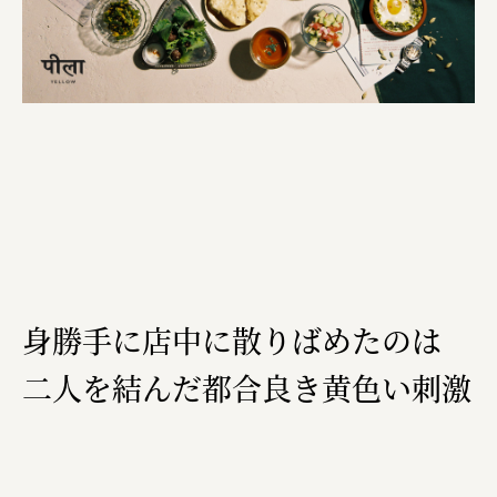
株式会社ニューテックシンセイ
PALAB
株式会社ドリームプラザ
GOEMON
株式会社ヤマサン
株式会社 マツバラ
株式会社東果堂
アトラス化成
身勝手に店中に散りばめたのは
株式会社 中日ステンドアート
二人を結んだ都合良き黄色い刺激
DEAR FRIEND'S
株式会社ポーラ
株式会社ロッテ