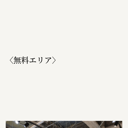
株式会社美らイチゴ
amirisu株式会社
SPACE COTAN株式会社 / 大樹町役場企画商工課航空
クワトロ Quattro
株式会社オレンジページ​
〈無料エリア〉
フジ物産株式会社
ユウキ食品株式会社, 株式会社ビーツ
お茶と酒たすき
野村不動産ビルディング株式会社
大堀相馬焼陶吉郎窯
株式会社ゼロワンブースター
叶や豆冨 大椙食品