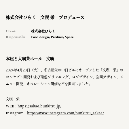
pr
space
株式会社ひらく 文喫 栄 プロデュース
Client:
株式会社ひらく
Responsible:
Food design
,
Produce
,
Space
Smiles
Soup Stock Tokyo
本屋と大喫茶ホール 文喫
100本のスプーン
2024年4月23日（火）、名古屋栄の中日ビルにオープンした「文喫 栄」の
メッセフランクフルト ジャパン株式会社
コンセプト開発および業態プランニング、ロゴデザイン、空間デザイン、メ
キリンホールディングス株式会社
ニュー開発、オペレーション研修などを担当しました。
ソロフレッシュコーヒーシステム株式会社
文喫 栄
ピジョン株式会社
WEB：
https://sakae.bunkitsu.jp/
Instagram：
https://www.instagram.com/bunkitsu_sakae/
アトラス化成株式会社
複合的な形式で実施