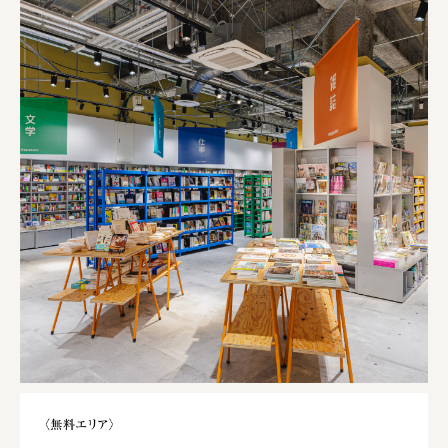
株式会社 京都産業振興センター
旭酒造株式会社
株式会社レリアン
日本出版販売株式会社
一般社団法人日本家具産業振興会、メッセフランクフルト
フードバレーとかち首都圏プロモーション実行委員会
株式会社 中華・高橋
株式会社ITC
オクズミ商事
学校法人加藤学園
横浜市