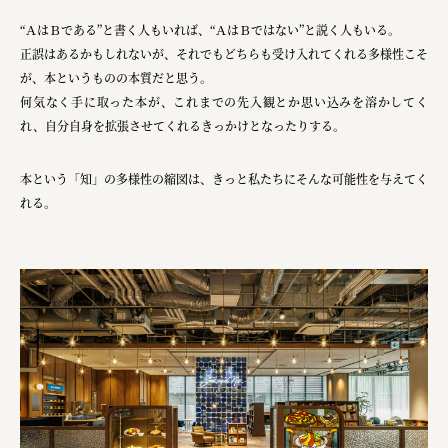
株式会社ニューテックシンセイ
“ＡはＢである”と書く人もいれば、“ＡはＢではない”と説く人もいる。
PALAB
正誤はあるかもしれないが、それでもどちらも受け入れてくれる多様性こそ
株式会社ドリームプラザ
が、本というものの本質だと思う。
何気なく手に取った本が、これまでの先入観とか思い込みを溶かしてく
GOEMON
れ、自分自身を拡張させてくれるきっかけとなったりする。
株式会社ヤマサン
本という「知」の多様性の縮図は、きっと私たちにそんな可能性を与えてく
株式会社 マツバラ
れる。
株式会社東果堂
アトラス化成
株式会社 中日ステンドアート
DEAR FRIEND'S
株式会社ポーラ
株式会社ロッテ