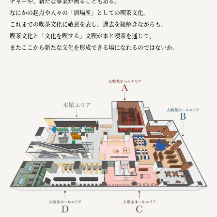
チャーや、新たな事業が興ることもある。
宗教法人圓能寺立 若草幼稚園
なにかの起点や人々の「居場所」としての喫茶文化。
これまでの喫茶文化に敬意を表し、過去を紐解きながらも、
株式会社 照沼
喫茶文化と「文化を喫する」文喫が本と喫茶を通じて、
食処くさの根
またここから新たな文化を形成できる場になれるのではないか。
株式会社クイーンピスタチオ
JR東日本クロスステーション
株式会社ハッチ
株式会社リブロプラス
福島県商工会連合会
京セラ株式会社
一般社団法人手紙寺
土佐しらす食堂二万匹
オーナークライアント 日南市／設計・施工 株式会社乃