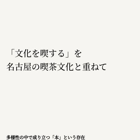
三國屋善五郎
福山電業株式会社
有限会社 南印度洋行
株式会社カタパット
「文化を喫する」を
なかがわの恵み活用協議会
名古屋の喫茶文化と重ねて
GLASS-LAB株式会社
株式会社オカムラ
株式会社ENO.STUDIO
日本商工会議所
ユウキ食品株式会社、株式会社広明通信社
株式会社ひらく
多様性の中で成り立つ「本」という存在