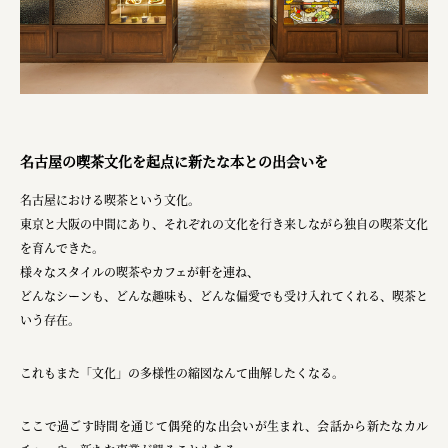
ourselves
一般財団法人 伝統的工芸品産業振興協会
株式会社池田泉州銀行
岡野バルブ製造株式会社
名古屋の喫茶文化を起点に新たな本との出会いを
株式会社ふくや
三井不動産株式会社
名古屋における喫茶という文化。
東京と大阪の中間にあり、それぞれの文化を行き来しながら独自の喫茶文化
有限会社 丸久商店
を育んできた。
様々なスタイルの喫茶やカフェが軒を連ね、
株式会社イソガイ
どんなシーンも、どんな趣味も、どんな偏愛でも受け入れてくれる、喫茶と
インターステラテクノロジズ株式会社
いう存在。
キッコーマン食品株式会社
これもまた「文化」の多様性の縮図なんて曲解したくなる。
住友化学株式会社
ここで過ごす時間を通じて偶発的な出会いが生まれ、会話から新たなカル
株式会社リビタ