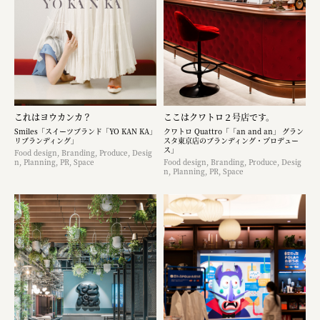
これはヨウカンカ？
ここはクワトロ２号店です。
Smiles「スイーツブランド「YO KAN KA」
クワトロ Quattro「「an and an」 グラン
リブランディング」
スタ東京店のブランディング・プロデュー
ス」
Food design, Branding, Produce, Desig
n, Planning, PR, Space
Food design, Branding, Produce, Desig
n, Planning, PR, Space