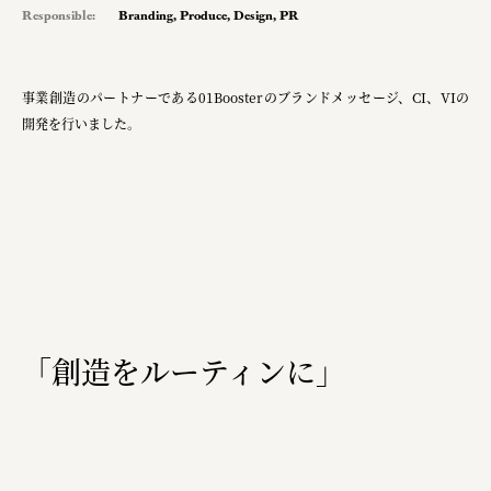
Responsible:
Branding
,
Produce
,
Design
,
PR
pr
space
事業創造のパートナーである01Boosterのブランドメッセージ、CI、VIの
開発を行いました。
Smiles
Soup Stock Tokyo
100本のスプーン
メッセフランクフルト ジャパン株式会社
キリンホールディングス株式会社
ソロフレッシュコーヒーシステム株式会社
「創造をルーティンに」
ピジョン株式会社
アトラス化成株式会社
複合的な形式で実施