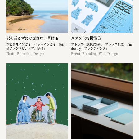
訳を話さずには売れない革財布
スズを包む機能美
株式会社イソガイ「ベッ甲イソガイ 新商
アトラス化成株式会社「アトラス化成「Tin
品ブランドビジュアル制作」
dustry」ブランディング」
Photo, Branding, Design
Event, Branding, Web, Design