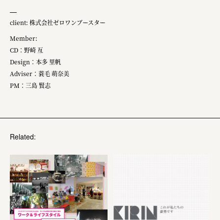
株式会社 京都産業振興センター
client: 株式会社ゼロワンブースター
旭酒造株式会社
Member:
CD：野崎 亙
株式会社レリアン
Design：本多 里帆
日本出版販売株式会社
Adviser：蓑毛 萌奈美
PM：三島 賢志
一般社団法人日本家具産業振興会、メッセフランクフルト
フードバレーとかち首都圏プロモーション実行委員会
株式会社 中華・高橋
Related:
株式会社ITC
オクズミ商事
学校法人加藤学園
横浜市