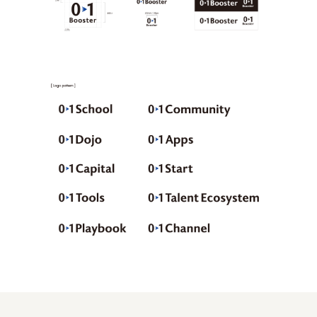
株式会社美らイチゴ
amirisu株式会社
SPACE COTAN株式会社 / 大樹町役場企画商工課航空
クワトロ Quattro
株式会社オレンジページ​
フジ物産株式会社
ユウキ食品株式会社, 株式会社ビーツ
お茶と酒たすき
野村不動産ビルディング株式会社
大堀相馬焼陶吉郎窯
株式会社ゼロワンブースター
叶や豆冨 大椙食品