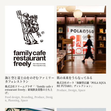
海と空と富士山をのぞむファミリー
肌の未来をうらなってみる
カフェレストラン
株式会社ポーラ「体験型店舗「POLA SQUA
RE FUTAKO」ディレクション」
株式会社ドリームプラザ「「family cafe r
estaurant freely」新規飲食業態の立ち上
Produce, Design, Space
げ」
Food design, Branding, Produce, Desig
n, Planning, Space