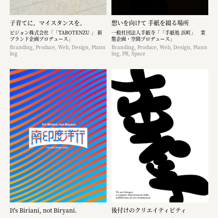
子育てに、マイスタンスを。
想いを向けて 手紙を綴る場所
ピジョン株式会社「「TABOTENZU 」 新
一般社団法人手紙寺「「手紙処 浜町」 業
ブランド企画プロデュース」
態企画・空間プロデュース」
Branding, Produce, Web, Design, Plann
Branding, Produce, Web, Design, Plann
ing
ing, PR, Space
It's Biriani, not Biryani.
後付けのクリエイティビティ