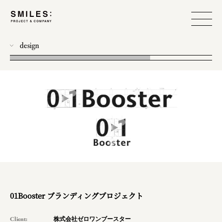
design
all
photo
workshop
food design
event
branding
produce
web
01Booster ブランディングプロジェクト
planning
Client:
株式会社ゼロワンブースター