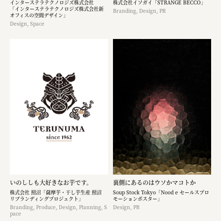
インターステラテクノロジズ株式会社
株式会社イソガイ「STRANGE BECCO」
「インターステラテクノロジズ株式会社新
Branding, Design, PR
オフィスの空間デザイン」
Design, Space
いのししも大好きなお芋です。​
裏側にあるのはウソかマコトか
株式会社 照沼「薩摩芋・干し芋生産 照沼
Soup Stock Tokyo「Nood e セールスプロ
リブランディングプロジェクト」
モーションポスター」
Branding, Produce, Design, Planning, S
Design, PR
pace