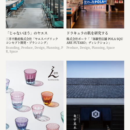
「じゃないほう」のヤエス
ドラキュラの肌を研究する
三井不動産株式会社「ヤエスパブリック
株式会社ポーラ「「体験型店舗 POLA SQU
コンセプト開発・プランニング」
ARE FUTAKO」ディレクション」
Branding, Produce, Design, Planning, P
Produce, Design, Planning, Space
R, Space