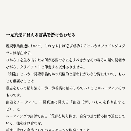
三國屋善五郎
福山電業株式会社
有限会社 南印度洋行
一見真逆に見える言葉を掛け合わせる
株式会社カタパット
新規事業創造において、これをやれば必ず成功するというメソッドやプログ
ラムは存在せず、
なかがわの恵み活用協議会
０から１を生み出すため何が必要でなにをすべきかをその場その場で見極め
GLASS-LAB株式会社
ながら、クライアントと伴走する以外ありません。
「創造」という一見確率論的かつ飛躍的と思われがちな分野において、もっ
株式会社オカムラ
とも重要なことは
株式会社ENO.STUDIO
意志をもって粘り強く一歩一歩着実に踏みしめていくこと＝ルーティンその
ものです。
日本商工会議所
創造とルーティン。一見真逆に見える「創造（新しいものを作り出すこ
ユウキ食品株式会社、株式会社広明通信社
と）」に
ルーティングの語源である「荒野を切り開き、自分の足で踏み固め道にして
株式会社ひらく
いく」様を掛け合わせ、
前進し続ける企業としてのメッセージを開発しました。