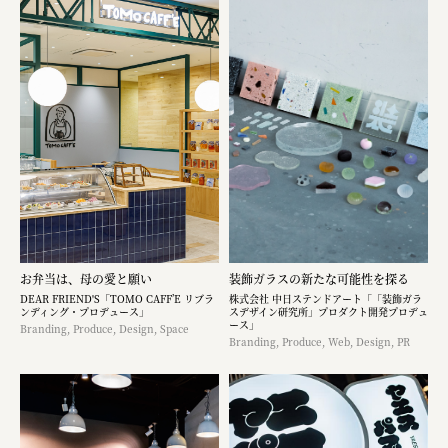
お弁当は、母の愛と願い
装飾ガラスの新たな可能性を探る
DEAR FRIEND'S「TOMO CAFF’E リブラ
株式会社 中日ステンドアート「「装飾ガラ
ンディング・プロデュース」
スデザイン研究所」プロダクト開発プロデュ
ース」
Branding, Produce, Design, Space
Branding, Produce, Web, Design, PR