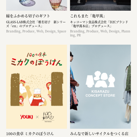
縁をふかめる切子のギフト
これもまた「亀甲萬」
GLASS-LAB株式会社「椎名切子 新シリー
キッコーマン食品株式会社「D2Cブランド
ズ「en」のプロデュース」
「亀甲萬本店」プロデュース」
Branding, Produce, Web, Design, Space
Branding, Produce, Web, Design, Plann
ing, PR
100の食卓 ミカクのぼうけん
みんなで新しいサイクルをつくる店