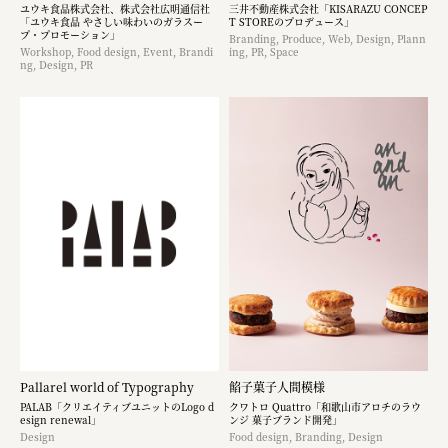
ユウキ食品株式会社、株式会社広明通信社
三井不動産株式会社「KISARAZU CONCEP
「ユウキ食品 やさしい味わいのガラスー
T STOREのプロデュース」
プ・プロモーション」
Branding, Produce, Web, Design, Plann
Workshop, Food design, Event, Brandi
ing, PR, Space
ng, Design, PR
Pallarel world of Typography
餡子菓子人間模様
PALAB「クリエイティブユニットのLogo d
クワトロ Quattro「和歌山市アロチのラウ
esign renewal」
ンジ 菓子ブランド開発」
Design
Food design, Branding, Design