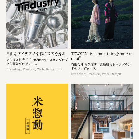
自由なアイデアで柔軟にスズを操る
TEWSEN is “some-thing(some-m
ono)”.
アトラス化成「「Tindustry」スズのプロダ
クト開発プロデュース」
有限会社 丸久商店「注染染めシャツブラン
ドのプロデュース」
Branding, Produce, Web, Design, PR
Branding, Produce, Web, Design