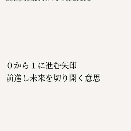
株式会社ニューテックシンセイ
PALAB
株式会社ドリームプラザ
GOEMON
株式会社ヤマサン
株式会社 マツバラ
０から１に進む矢印
株式会社東果堂
前進し未来を切り開く意思
アトラス化成
株式会社 中日ステンドアート
DEAR FRIEND'S
株式会社ポーラ
株式会社ロッテ