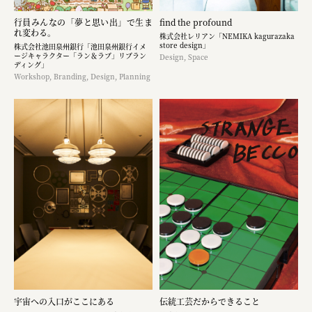
行員みんなの「夢と思い出」で生ま
find the profound
れ変わる。
株式会社レリアン「NEMIKA kagurazaka
store design」
株式会社池田泉州銀行「池田泉州銀行イメ
ージキャラクター「ラン＆ラブ」リブラン
Design, Space
ディング」
Workshop, Branding, Design, Planning
宇宙への入口がここにある
伝統工芸だからできること