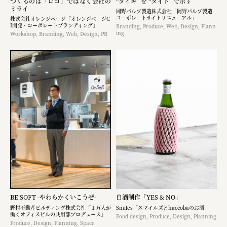
つくるのは「ロゴ」ではなく​会社の
“タイギ” を “タイド” で示す
ミライ
岡野バルブ製造株式会社「岡野バルブ製造
コーポレートサイトリニューアル」
株式会社オレンジページ​「オレンジページC
I開発・コーポレートブランディング​」
Branding, Produce, Web, Design, Plann
ing
Workshop, Branding, Web, Design, PR
BE SOFT -やわらかくいこうぜ-
自酒制作「YES & NO」
野村不動産ビルディング株式会社「１万人が
Smiles「スマイルズとhaccobaのお酒」
働くオフィスビルの共用部プロデュース」
Food design, Produce, Design, Planning
Produce, Design, Planning, Space