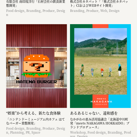
有限会社 南印度洋行「石材会社の飲食新業
株式会社カタパット「「株式会社カタパッ
態開発」
ト」CIおよびWEBサイト開発」
Food design, Branding, Produce, Desig
Branding, Produce, Web, Design
n
“娯楽”から考える、新たな食体験
あるあるじゃない、違和感を
「ニンテンドーミュージアム内カフェ はて
なかがわの恵み活用協議会「北海道中川町
なバーガー業態開発」
発「meets NAKAGAWA HOKKAIDO」ブ
ランドプロデュース」
Food design, Branding, Produce, Desig
n, Planning, PR, Space
Workshop, Food design, Branding, Prod
uce, Design