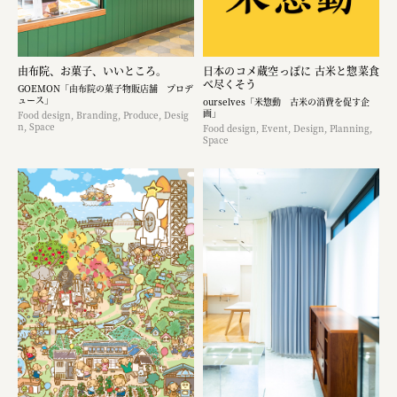
由布院、お菓子、いいところ。
日本のコメ蔵空っぽに 古米と惣菜食
べ尽くそう
GOEMON「由布院の菓子物販店舗 プロデ
ュース」
ourselves「米惣動 古米の消費を促す企
画」
Food design, Branding, Produce, Desig
n, Space
Food design, Event, Design, Planning,
Space