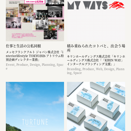
株式会社 未来ガ驚喜研究所
Panasonic
江東区
日鉄興和不動産株式会社
株式会社コスモスイニシア
仕事と生活の公私同根
積み重ねられたコトバと、出会う場
所
メッセフランクフルト ジャパン株式会社「i
nteriorlifestyle TOKYO2026 アトリウム特
株式会社亀屋万年堂
キリンホールディングス株式会社「キリンホ
別企画ディレクター業務」
ールディングス株式会社「「KIRIN WAY」
インターナルブランディング支援」」
Event, Produce, Design, Planning, Spac
e
Branding, Produce, Web, Design, Plann
ing, Space