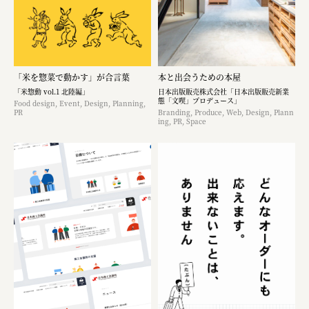
「米を惣菜で動かす」が合言葉
本と出会うための本屋
「米惣動 vol.1 北陸編」
日本出版販売株式会社「日本出版販売新業
態「文喫」プロデュース」
Food design, Event, Design, Planning,
PR
Branding, Produce, Web, Design, Plann
ing, PR, Space