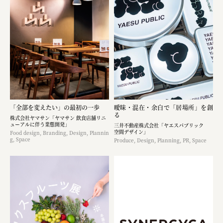
「全部を変えたい」の最初の一歩
曖昧・混在・余白で「居場所」を創
る
株式会社ヤマサン「ヤマサン 飲食店舗リニ
ューアルに伴う業態開発」
三井不動産株式会社「ヤエスパブリック
空間デザイン」
Food design, Branding, Design, Plannin
g, Space
Produce, Design, Planning, PR, Space