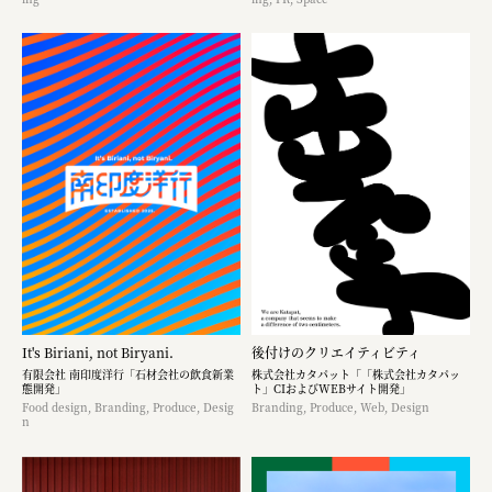
It's Biriani, not Biryani.
後付けのクリエイティビティ
有限会社 南印度洋行「石材会社の飲食新業
株式会社カタパット「「株式会社カタパッ
態開発」
ト」CIおよびWEBサイト開発」
Food design, Branding, Produce, Desig
Branding, Produce, Web, Design
n