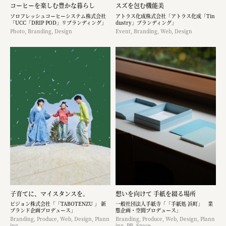
コーヒーを楽しむ豊かな暮らし
スズを包む機能美
ソロフレッシュコーヒーシステム株式会社
アトラス化成株式会社「アトラス化成「Tin
「UCC「DRIP POD」リブランディング」
dustry」ブランディング」
Photo, Branding, Design
Event, Branding, Web, Design
子育てに、マイスタンスを。
想いを向けて 手紙を綴る場所
ピジョン株式会社「「TABOTENZU 」 新
一般社団法人手紙寺「「手紙処 浜町」 業
ブランド企画プロデュース」
態企画・空間プロデュース」
Branding, Produce, Web, Design, Plann
Branding, Produce, Web, Design, Plann
ing
ing, PR, Space