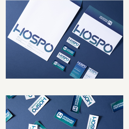
宗教法人圓能寺立 若草幼稚園
株式会社 照沼
食処くさの根
株式会社クイーンピスタチオ
JR東日本クロスステーション
株式会社ハッチ
株式会社リブロプラス
福島県商工会連合会
京セラ株式会社
一般社団法人手紙寺
土佐しらす食堂二万匹
オーナークライアント 日南市／設計・施工 株式会社乃