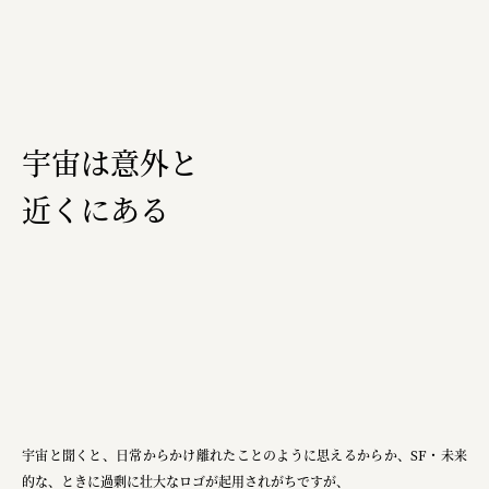
福山電業株式会社
有限会社 南印度洋行
株式会社カタパット
宇宙は意外と
なかがわの恵み活用協議会
近くにある
GLASS-LAB株式会社
株式会社オカムラ
株式会社ENO.STUDIO
日本商工会議所
ユウキ食品株式会社、株式会社広明通信社
株式会社ひらく
宇宙と聞くと、日常からかけ離れたことのように思えるからか、SF・未来
的な、ときに過剰に壮大なロゴが起用されがちですが、