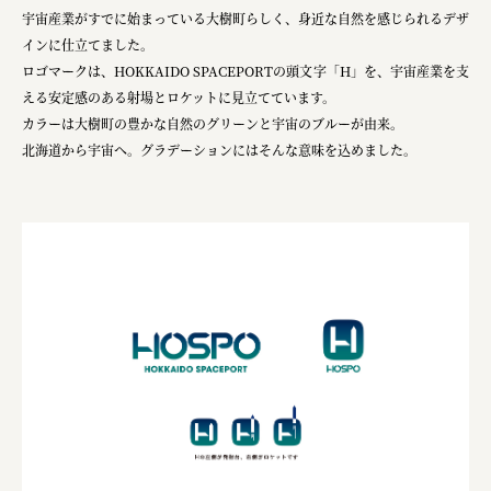
株式会社ニューテックシンセイ
宇宙産業がすでに始まっている大樹町らしく、身近な自然を感じられるデザ
PALAB
インに仕立てました。
ロゴマークは、HOKKAIDO SPACEPORTの頭文字「H」を、宇宙産業を支
株式会社ドリームプラザ
える安定感のある射場とロケットに見立てています。
カラーは大樹町の豊かな自然のグリーンと宇宙のブルーが由来。
GOEMON
北海道から宇宙へ。グラデーションにはそんな意味を込めました。
株式会社ヤマサン
株式会社 マツバラ
株式会社東果堂
アトラス化成
株式会社 中日ステンドアート
DEAR FRIEND'S
株式会社ポーラ
株式会社ロッテ