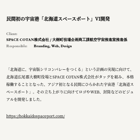
pr
space
民間初の宇宙港「北海道スペースポート」VI開発
Client:
SPACE COTAN株式会社 / 大樹町役場企画商工課航空宇宙推進室推進係
Smiles
Responsible:
Branding
,
Web
,
Design
Soup Stock Tokyo
100本のスプーン
「北海道に、宇宙版シリコンバレーをつくる」という計画の実現に向けて、
北海道広尾郡大樹町役場とSPACE COTAN株式会社がタッグを組み、本格
キリンホールディングス株式会社
稼働することとなった、アジア初となる民間にひらかれた宇宙港「北海道ス
ソロフレッシュコーヒーシステム株式会社
ペースポート」。その立ち上がりに向けてロゴやWEB、封筒などのビジュ
アルを開発しました。
ピジョン株式会社
アトラス化成株式会社
https://hokkaidospaceport.com/
複合的な形式で実施
三國屋善五郎