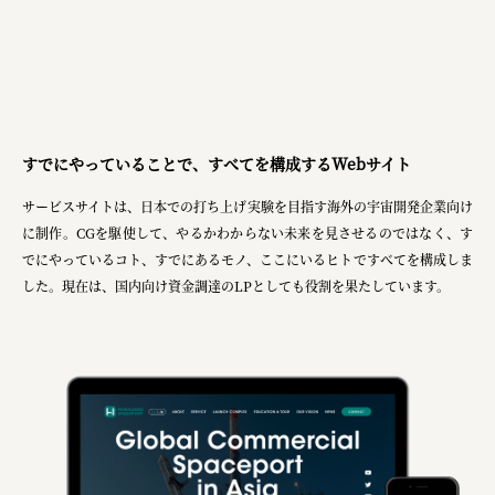
株式会社 京都産業振興センター
旭酒造株式会社
株式会社レリアン
日本出版販売株式会社
すでにやっていることで、すべてを構成するWebサイト
一般社団法人日本家具産業振興会、メッセフランクフルト
サービスサイトは、日本での打ち上げ実験を目指す海外の宇宙開発企業向け
に制作。CGを駆使して、やるかわからない未来を見させるのではなく、す
フードバレーとかち首都圏プロモーション実行委員会
でにやっているコト、すでにあるモノ、ここにいるヒトですべてを構成しま
した。現在は、国内向け資金調達のLPとしても役割を果たしています。
株式会社 中華・高橋
株式会社ITC
オクズミ商事
学校法人加藤学園
横浜市