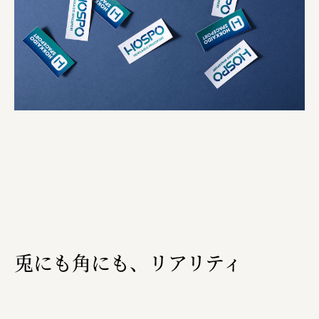
株式会社美らイチゴ
amirisu株式会社
SPACE COTAN株式会社 / 大樹町役場企画商工課航空
クワトロ Quattro
株式会社オレンジページ​
フジ物産株式会社
ユウキ食品株式会社, 株式会社ビーツ
お茶と酒たすき
野村不動産ビルディング株式会社
兎にも角にも、リアリティ
大堀相馬焼陶吉郎窯
株式会社ゼロワンブースター
叶や豆冨 大椙食品