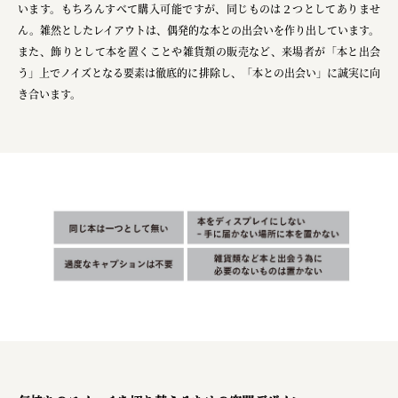
います。もちろんすべて購入可能ですが、同じものは２つとしてありませ
宗教法人圓能寺立 若草幼稚園
ん。雑然としたレイアウトは、偶発的な本との出会いを作り出しています。
株式会社 照沼
また、飾りとして本を置くことや雑貨類の販売など、来場者が「本と出会
う」上でノイズとなる要素は徹底的に排除し、「本との出会い」に誠実に向
食処くさの根
き合います。
株式会社クイーンピスタチオ
JR東日本クロスステーション
株式会社ハッチ
株式会社リブロプラス
福島県商工会連合会
京セラ株式会社
一般社団法人手紙寺
土佐しらす食堂二万匹
オーナークライアント 日南市／設計・施工 株式会社乃