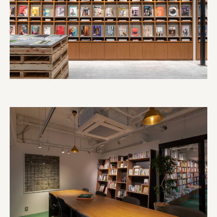
株式会社 未来ガ驚喜研究所
Panasonic
江東区
日鉄興和不動産株式会社
株式会社コスモスイニシア
株式会社亀屋万年堂