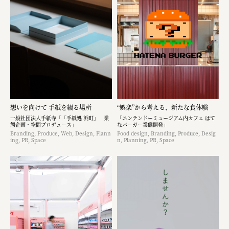
想いを向けて 手紙を綴る場所
“娯楽”から考える、新たな食体験
一般社団法人手紙寺「「手紙処 浜町」 業
「ニンテンドーミュージアム内カフェ はて
態企画・空間プロデュース」
なバーガー業態開発」
Branding, Produce, Web, Design, Plann
Food design, Branding, Produce, Desig
ing, PR, Space
n, Planning, PR, Space