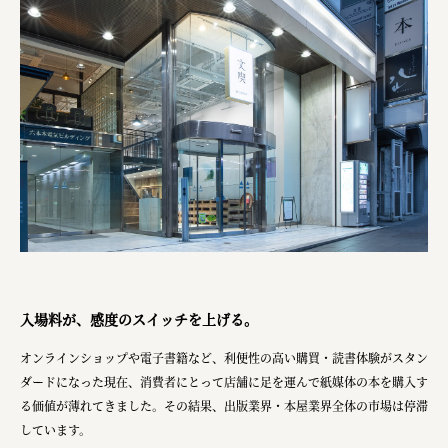
株式会社ニューテックシンセイ
PALAB
株式会社ドリームプラザ
GOEMON
株式会社ヤマサン
株式会社 マツバラ
株式会社東果堂
アトラス化成
株式会社 中日ステンドアート
入場料が、感度のスイッチを上げる。
DEAR FRIEND'S
オンラインショップや電子書籍など、利便性の高い購買・読書体験がスタン
株式会社ポーラ
ダードになった現在、消費者にとって店舗に足を運んで紙媒体の本を購入す
る価値が薄れてきました。その結果、出版業界・本屋業界全体の市場は停滞
株式会社ロッテ
しています。