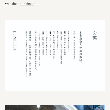
Website：
bunkitsu.jp
三國屋善五郎
福山電業株式会社
有限会社 南印度洋行
株式会社カタパット
なかがわの恵み活用協議会
GLASS-LAB株式会社
株式会社オカムラ
株式会社ENO.STUDIO
日本商工会議所
ユウキ食品株式会社、株式会社広明通信社
株式会社ひらく