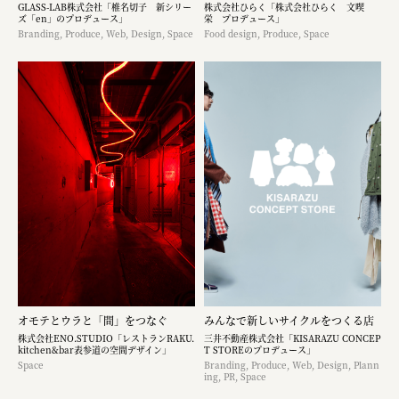
GLASS-LAB株式会社「椎名切子 新シリー
株式会社ひらく「株式会社ひらく 文喫
ズ「en」のプロデュース」
栄 プロデュース」
Branding, Produce, Web, Design, Space
Food design, Produce, Space
オモテとウラと「間」をつなぐ
みんなで新しいサイクルをつくる店
株式会社ENO.STUDIO「レストランRAKU.
三井不動産株式会社「KISARAZU CONCEP
kitchen&bar表参道の空間デザイン」
T STOREのプロデュース」
Space
Branding, Produce, Web, Design, Plann
ing, PR, Space