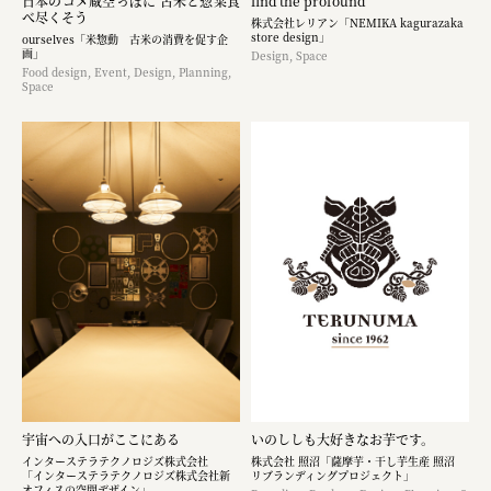
日本のコメ蔵空っぽに 古米と惣菜食
find the profound
べ尽くそう
株式会社レリアン「NEMIKA kagurazaka
store design」
ourselves「米惣動 古米の消費を促す企
画」
Design, Space
Food design, Event, Design, Planning,
Space
宇宙への入口がここにある
いのししも大好きなお芋です。​
インターステラテクノロジズ株式会社
株式会社 照沼「薩摩芋・干し芋生産 照沼
「インターステラテクノロジズ株式会社新
リブランディングプロジェクト」
オフィスの空間デザイン」