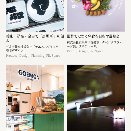
曖昧・混在・余白で「居場所」を創
鑑賞ではなく完食を目指す展覧会
る
株式会社東果堂「東果堂「タベツクスフル
ーツ展」プロデュース」
三井不動産株式会社「ヤエスパブリック
空間デザイン」
Event, Design, PR, Space
Produce, Design, Planning, PR, Space