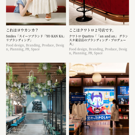
これはヨウカンカ？
ここはクワトロ２号店です。
Smiles「スイーツブランド「YO KAN KA」
クワトロ Quattro「「an and an」 グラン
リブランディング」
スタ東京店のブランディング・プロデュー
ス」
Food design, Branding, Produce, Desig
n, Planning, PR, Space
Food design, Branding, Produce, Desig
n, Planning, PR, Space