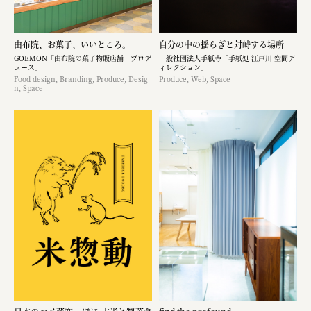
由布院、お菓子、いいところ。
自分の中の揺らぎと対峙する場所
GOEMON「由布院の菓子物販店舗 プロデ
一般社団法人手紙寺「手紙処 江戸川 空間デ
ュース」
ィレクション」
Food design, Branding, Produce, Desig
Produce, Web, Space
n, Space