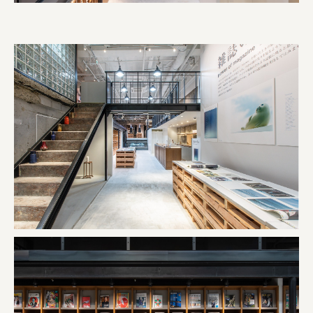
株式会社 京都産業振興センター
旭酒造株式会社
株式会社レリアン
日本出版販売株式会社
一般社団法人日本家具産業振興会、メッセフランクフルト
フードバレーとかち首都圏プロモーション実行委員会
株式会社 中華・高橋
株式会社ITC
オクズミ商事
学校法人加藤学園
横浜市