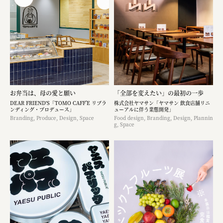
お弁当は、母の愛と願い
「全部を変えたい」の最初の一歩
DEAR FRIEND'S「TOMO CAFF’E リブラ
株式会社ヤマサン「ヤマサン 飲食店舗リニ
ンディング・プロデュース」
ューアルに伴う業態開発」
Branding, Produce, Design, Space
Food design, Branding, Design, Plannin
g, Space