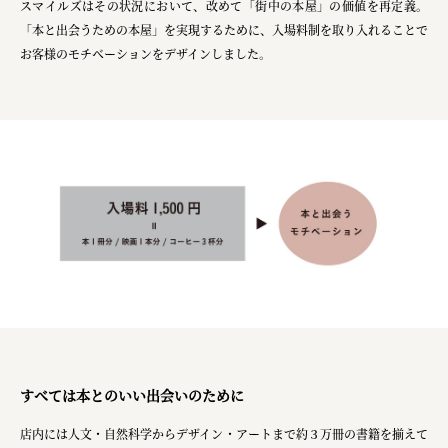
スマイルズはその状況において、改めて「街中の本屋」の価値を再定義。
ourselves
「本と出会うための本屋」を実現するために、入場料制を取り入れることで
一般財団法人 伝統的工芸品産業振興協会
お客様のモチベーションをデザインしました。
株式会社池田泉州銀行
岡野バルブ製造株式会社
株式会社ふくや
三井不動産株式会社
有限会社 丸久商店
株式会社イソガイ
インターステラテクノロジズ株式会社
キッコーマン食品株式会社
住友化学株式会社
すべては本とのいい出会いのために
株式会社リビタ
店内には人文・自然科学からデザイン・アートまで約３万冊の書籍を揃えて