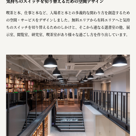
気持ちのスイッチを切り替えるための空間デザイン
株式会社美らイチゴ
喫茶と本、仕事と本など、入場者と本との多義的な関わり方を創造するため
amirisu株式会社
の空間・サービスをデザインしました。無料エリアから有料エリアへと気持
ちのスイッチを切り替えるためのしかけと、そこから連なる選書室の他、展
SPACE COTAN株式会社 / 大樹町役場企画商工課航空
示室、閲覧室、研究室、喫茶室があり様々な過ごし方を作り出しています。
クワトロ Quattro
株式会社オレンジページ​
フジ物産株式会社
ユウキ食品株式会社, 株式会社ビーツ
お茶と酒たすき
野村不動産ビルディング株式会社
大堀相馬焼陶吉郎窯
株式会社ゼロワンブースター
叶や豆冨 大椙食品