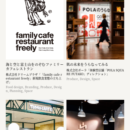
海と空と富士山をのぞむファミリー
肌の未来をうらなってみる
カフェレストラン
株式会社ポーラ「体験型店舗「POLA SQUA
RE FUTAKO」ディレクション」
株式会社ドリームプラザ「「family cafe r
estaurant freely」新規飲食業態の立ち上
Produce, Design, Space
げ」
Food design, Branding, Produce, Desig
n, Planning, Space