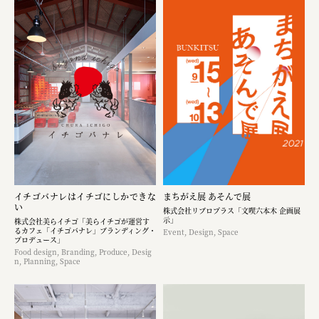
イチゴバナレはイチゴにしかできな
まちがえ展 あそんで展
い
株式会社リブロプラス「文喫六本木 企画展
示」
株式会社美らイチゴ「美らイチゴが運営す
るカフェ「イチゴバナレ」ブランディング・
Event, Design, Space
プロデュース」
Food design, Branding, Produce, Desig
n, Planning, Space