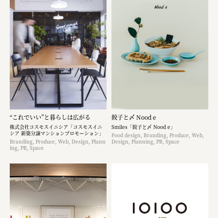
“これでいい”と暮らしは広がる
餃子と〆 Nood e
株式会社コスモスイニシア「コスモスイニ
Smiles「餃子と〆 Nood e」
シア 新築分譲マンションプロモーション」
Food design, Branding, Produce, Web,
Branding, Produce, Web, Design, Plann
Design, Planning, PR, Space
ing, PR, Space