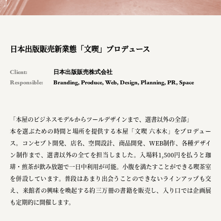
planning
pr
日本出版販売新業態「文喫」プロデュース
Smiles
Client:
日本出版販売株式会社
Responsible:
Branding
,
Produce
,
Web
,
Design
,
Planning
,
PR
,
Space
Soup Stock Tokyo
100本のスプーン
「本屋のビジネスモデルからツールデザインまで、選書以外の全部」
メッセフランクフルト ジャパン株式会社
本を選ぶための時間と場所を提供する本屋「文喫 六本木」をプロデュー
キリンホールディングス株式会社
ス。コンセプト開発、店名、空間設計、商品開発、WEB制作、各種デザイ
ン制作まで、選書以外の全てを担当しました。入場料1,500円を払うと珈
ソロフレッシュコーヒーシステム株式会社
琲・煎茶が飲み放題で一日中利用が可能。小腹を満たすことができる喫茶室
を併設しています。普段はあまり出会うことのできないラインアップも交
ピジョン株式会社
え、来館者の興味を喚起する約三万冊の書籍を販売し、入り口では企画展
アトラス化成株式会社
も定期的に開催します。
複合的な形式で実施