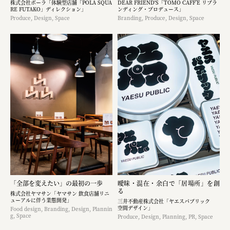
株式会社ポーラ「体験型店舗「POLA SQUA
DEAR FRIEND'S「TOMO CAFF’E リブラ
RE FUTAKO」ディレクション」
ンディング・プロデュース」
Produce, Design, Space
Branding, Produce, Design, Space
「全部を変えたい」の最初の一歩
曖昧・混在・余白で「居場所」を創
る
株式会社ヤマサン「ヤマサン 飲食店舗リニ
ューアルに伴う業態開発」
三井不動産株式会社「ヤエスパブリック
空間デザイン」
Food design, Branding, Design, Plannin
g, Space
Produce, Design, Planning, PR, Space