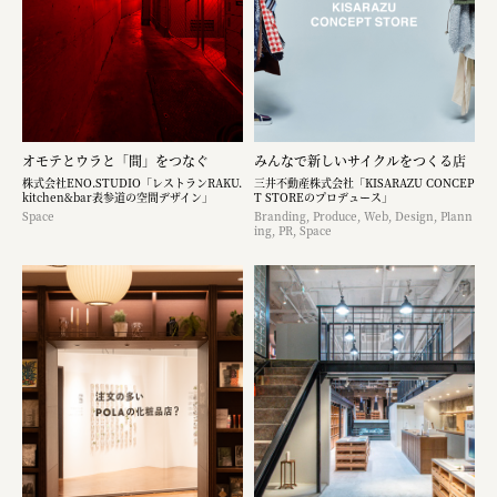
オモテとウラと「間」をつなぐ
みんなで新しいサイクルをつくる店
株式会社ENO.STUDIO「レストランRAKU.
三井不動産株式会社「KISARAZU CONCEP
kitchen&bar表参道の空間デザイン」
T STOREのプロデュース」
Space
Branding, Produce, Web, Design, Plann
ing, PR, Space