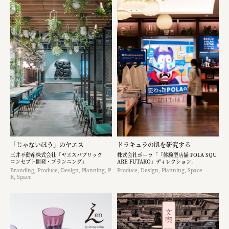
「じゃないほう」のヤエス
ドラキュラの肌を研究する
三井不動産株式会社「ヤエスパブリック
株式会社ポーラ「「体験型店舗 POLA SQU
コンセプト開発・プランニング」
ARE FUTAKO」ディレクション」
Branding, Produce, Design, Planning, P
Produce, Design, Planning, Space
R, Space