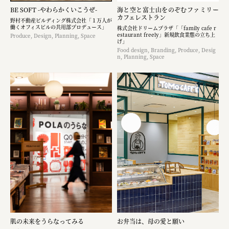
BE SOFT -やわらかくいこうぜ-
海と空と富士山をのぞむファミリー
カフェレストラン
野村不動産ビルディング株式会社「１万人が
働くオフィスビルの共用部プロデュース」
株式会社ドリームプラザ「「family cafe r
estaurant freely」新規飲食業態の立ち上
Produce, Design, Planning, Space
げ」
Food design, Branding, Produce, Desig
n, Planning, Space
肌の未来をうらなってみる
お弁当は、母の愛と願い