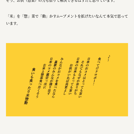
そう、お供（惣菜）の力も借りて解決できるはずだと思っています。
ourselves
一般財団法人 伝統的工芸品産業振興協会
「米」を「惣」菜で「動」かすムーブメントを拡げたいなんて本気で思って
います。
株式会社池田泉州銀行
岡野バルブ製造株式会社
株式会社ふくや
三井不動産株式会社
有限会社 丸久商店
株式会社イソガイ
インターステラテクノロジズ株式会社
キッコーマン食品株式会社
住友化学株式会社
株式会社リビタ