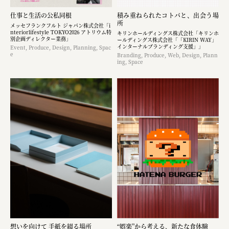
仕事と生活の公私同根
積み重ねられたコトバと、出会う場
所
メッセフランクフルト ジャパン株式会社「i
nteriorlifestyle TOKYO2026 アトリウム特
キリンホールディングス株式会社「キリンホ
別企画ディレクター業務」
ールディングス株式会社「「KIRIN WAY」
インターナルブランディング支援」」
Event, Produce, Design, Planning, Spac
e
Branding, Produce, Web, Design, Plann
ing, Space
想いを向けて 手紙を綴る場所
“娯楽”から考える、新たな食体験