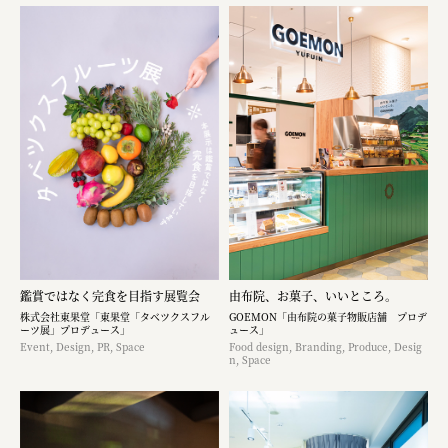
鑑賞ではなく完食を目指す展覧会
由布院、お菓子、いいところ。
株式会社東果堂「東果堂「タベツクスフル
GOEMON「由布院の菓子物販店舗 プロデ
ーツ展」プロデュース」
ュース」
Event, Design, PR, Space
Food design, Branding, Produce, Desig
n, Space