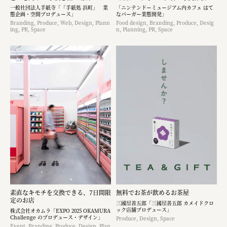
一般社団法人手紙寺「「手紙処 浜町」 業
「ニンテンドーミュージアム内カフェ はて
態企画・空間プロデュース」
なバーガー業態開発」
Branding, Produce, Web, Design, Plann
Food design, Branding, Produce, Desig
ing, PR, Space
n, Planning, PR, Space
素直なキモチを交換できる、7日間限
無料でお茶が飲めるお茶屋
定のお店
三國屋善五郎「三國屋善五郎 カメイドクロ
ック店舗プロデュース」
株式会社オカムラ「EXPO 2025 OKAMURA
Challenge のプロデュース・デザイン」
Produce, Design, Space
Event, Branding, Produce, Design, Plan