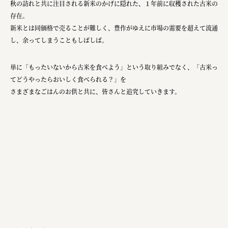
秋の訪れと共に注目される新米のかげに隠れた、１年前に収穫された古米の
宗教法人圓能寺立 若草幼稚園
存在。
株式会社 照沼
新米とは同価格で売ることが難しく、豊作がゆえに市場の需要を超えて流通
し、余ってしまうこともしばしば。
食処くさの根
株式会社クイーンピスタチオ
単に「もったいないから古米を食べよう」という取り組みでなく、「古米っ
てどうやったらおいしく食べられる？」を
JR東日本クロスステーション
さまざまなごはんのお供と共に、皆さんと追究していきます。
株式会社ハッチ
株式会社リブロプラス
福島県商工会連合会
京セラ株式会社
一般社団法人手紙寺
土佐しらす食堂二万匹
オーナークライアント 日南市／設計・施工 株式会社乃