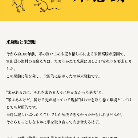
株式会社ニューテックシンセイ
PALAB
株式会社ドリームプラザ
GOEMON
米騒動と米惣動
株式会社ヤマサン
今から約100年前、米の買い占めや売り惜しみによる米価高騰が原因で、
株式会社 マツバラ
富山県の漁村の民衆たちは、たまりかねて米屋におしかけ安売りを要求しま
した。
株式会社東果堂
この騒動に端を発し、全国的に広がったのが米騒動です。
アトラス化成
”米があるのに、それを求める人々に届かなかった過去”と、
株式会社 中日ステンドアート
”米はあるけど、届ける先が減っている現状”はお米を取り巻く環境としては
DEAR FRIEND'S
とても対照的です。
当時は激しいぶつかり合いでしか解決できなかったかもしれませんが、
株式会社ポーラ
今ならもっとしなやかに手を取り合って向き合えるはず。
株式会社ロッテ