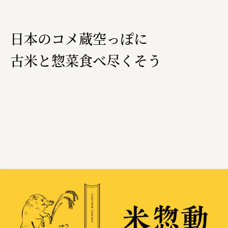
三國屋善五郎
⽇本のコメ蔵空っぽに
福山電業株式会社
有限会社 南印度洋行
古⽶と惣菜⾷べ尽くそう
株式会社カタパット
なかがわの恵み活用協議会
GLASS-LAB株式会社
株式会社オカムラ
株式会社ENO.STUDIO
日本商工会議所
ユウキ食品株式会社、株式会社広明通信社
株式会社ひらく