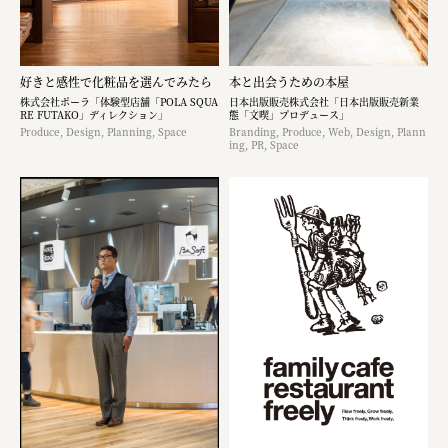
好きと感性で化粧品を選んでみたら
本と出会うための本屋
株式会社ポーラ「体験型店舗「POLA SQUA
日本出版販売株式会社「日本出版販売新業
RE FUTAKO」ディレクション」
態「文喫」プロデュース」
Produce, Design, Planning, Space
Branding, Produce, Web, Design, Plann
ing, PR, Space