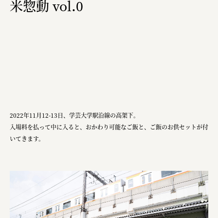
米惣動 vol.0
株式会社美らイチゴ
amirisu株式会社
SPACE COTAN株式会社 / 大樹町役場企画商工課航空
クワトロ Quattro
株式会社オレンジページ​
フジ物産株式会社
2022年11月12-13日、学芸大学駅沿線の高架下。
ユウキ食品株式会社, 株式会社ビーツ
入場料を払って中に入ると、おかわり可能なご飯と、ご飯のお供セットが付
いてきます。
お茶と酒たすき
野村不動産ビルディング株式会社
大堀相馬焼陶吉郎窯
株式会社ゼロワンブースター
叶や豆冨 大椙食品