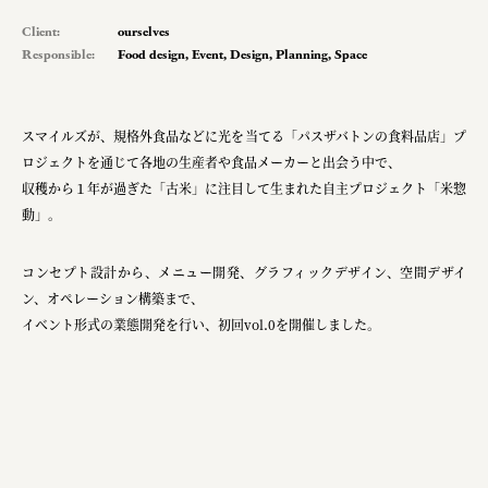
planning
Client:
ourselves
Responsible:
Food design
,
Event
,
Design
,
Planning
,
Space
pr
スマイルズが、規格外⾷品などに光を当てる「パスザバトンの⾷料品店」プ
Smiles
ロジェクトを通じて各地の⽣産者や⾷品メーカーと出会う中で、
収穫から１年が過ぎた「古⽶」に注⽬して⽣まれた自主プロジェクト「⽶惣
Soup Stock Tokyo
動」。
100本のスプーン
コンセプト設計から、メニュー開発、グラフィックデザイン、空間デザイ
メッセフランクフルト ジャパン株式会社
ン、オペレーション構築まで、
キリンホールディングス株式会社
イベント形式の業態開発を行い、初回vol.0を開催しました。
ソロフレッシュコーヒーシステム株式会社
ピジョン株式会社
アトラス化成株式会社
複合的な形式で実施