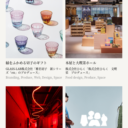
縁をふかめる切子のギフト
本屋と大喫茶ホール
GLASS-LAB株式会社「椎名切子 新シリー
株式会社ひらく「株式会社ひらく 文喫
ズ「en」のプロデュース」
栄 プロデュース」
Branding, Produce, Web, Design, Space
Food design, Produce, Space