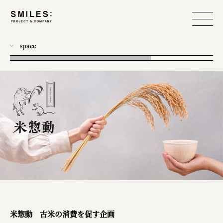
space
all
photo
workshop
food design
event
branding
produce
web
米惣動 古米の消費を促す企画
design