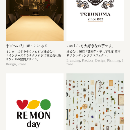
宇宙への入口がここにある
いのししも大好きなお芋です。​
インターステラテクノロジズ株式会社
株式会社 照沼「薩摩芋・干し芋生産 照沼
「インターステラテクノロジズ株式会社新
リブランディングプロジェクト」
オフィスの空間デザイン」
Branding, Produce, Design, Planning, S
Design, Space
pace