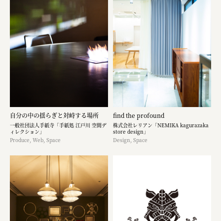
自分の中の揺らぎと対峙する場所
find the profound
一般社団法人手紙寺「手紙処 江戸川 空間デ
株式会社レリアン「NEMIKA kagurazaka
ィレクション」
store design」
Produce, Web, Space
Design, Space