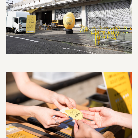
株式会社 京都産業振興センター
旭酒造株式会社
株式会社レリアン
日本出版販売株式会社
一般社団法人日本家具産業振興会、メッセフランクフルト
フードバレーとかち首都圏プロモーション実行委員会
株式会社 中華・高橋
株式会社ITC
オクズミ商事
学校法人加藤学園
横浜市