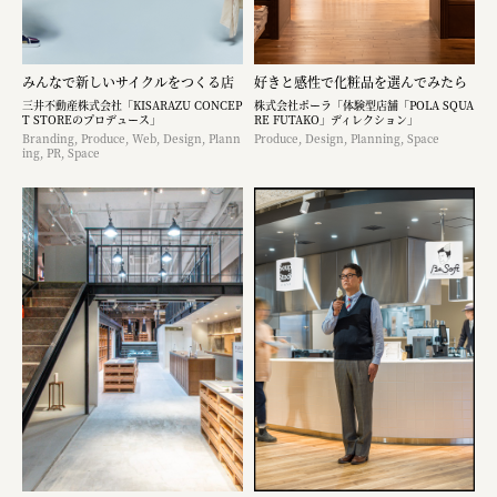
みんなで新しいサイクルをつくる店
好きと感性で化粧品を選んでみたら
三井不動産株式会社「KISARAZU CONCEP
株式会社ポーラ「体験型店舗「POLA SQUA
T STOREのプロデュース」
RE FUTAKO」ディレクション」
Branding, Produce, Web, Design, Plann
Produce, Design, Planning, Space
ing, PR, Space