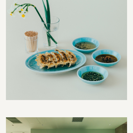
宗教法人圓能寺立 若草幼稚園
株式会社 照沼
食処くさの根
株式会社クイーンピスタチオ
JR東日本クロスステーション
株式会社ハッチ
株式会社リブロプラス
福島県商工会連合会
京セラ株式会社
一般社団法人手紙寺
土佐しらす食堂二万匹
オーナークライアント 日南市／設計・施工 株式会社乃