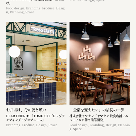
げ」
Food design, Branding, Produce, Desig
n, Planning, Space
お弁当は、母の愛と願い
「全部を変えたい」の最初の一歩
DEAR FRIEND'S「TOMO CAFF’E リブラ
株式会社ヤマサン「ヤマサン 飲食店舗リニ
ンディング・プロデュース」
ューアルに伴う業態開発」
Branding, Produce, Design, Space
Food design, Branding, Design, Plannin
g, Space