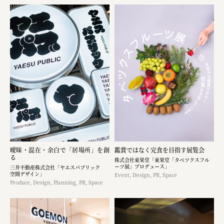
曖昧・混在・余白で「居場所」を創
鑑賞ではなく完食を目指す展覧会
る
株式会社東果堂「東果堂「タベツクスフル
ーツ展」プロデュース」
三井不動産株式会社「ヤエスパブリック
空間デザイン」
Event, Design, PR, Space
Produce, Design, Planning, PR, Space