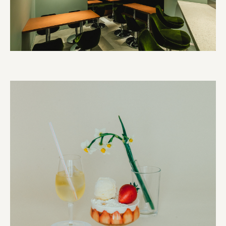
株式会社 京都産業振興センター
旭酒造株式会社
株式会社レリアン
日本出版販売株式会社
一般社団法人日本家具産業振興会、メッセフランクフルト
フードバレーとかち首都圏プロモーション実行委員会
株式会社 中華・高橋
株式会社ITC
オクズミ商事
学校法人加藤学園
横浜市