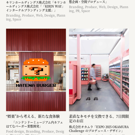
態企画・空間プロデュース」
キリンホールディングス株式会社「キリンホ
ールディングス株式会社「「KIRIN WAY」
Branding, Produce, Web, Design, Plann
インターナルブランディング支援」」
ing, PR, Space
Branding, Produce, Web, Design, Plann
ing, Space
“娯楽”から考える、新たな食体験
素直なキモチを交換できる、7日間限
定のお店
「ニンテンドーミュージアム内カフェ
はてなバーガー業態開発」
株式会社オカムラ「EXPO 2025 OKAMURA
Challenge のプロデュース・デザイン」
Food design, Branding, Produce, Desig