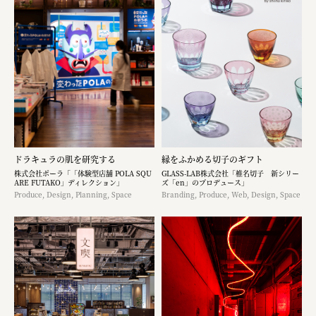
ドラキュラの肌を研究する
縁をふかめる切子のギフト
株式会社ポーラ「「体験型店舗 POLA SQU
GLASS-LAB株式会社「椎名切子 新シリー
ARE FUTAKO」ディレクション」
ズ「en」のプロデュース」
Produce, Design, Planning, Space
Branding, Produce, Web, Design, Space