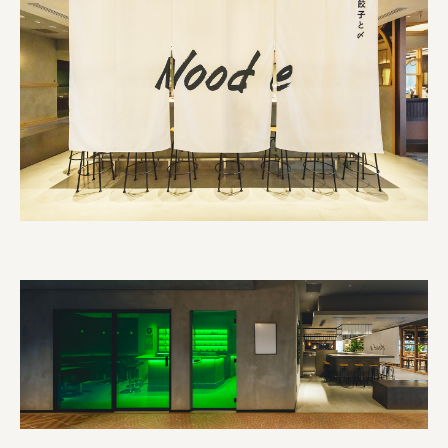
株式会社ニューテックシンセイ
PALAB
株式会社ドリームプラザ
GOEMON
株式会社ヤマサン
株式会社 マツバラ
株式会社東果堂
アトラス化成
株式会社 中日ステンドアート
DEAR FRIEND'S
株式会社ポーラ
株式会社ロッテ