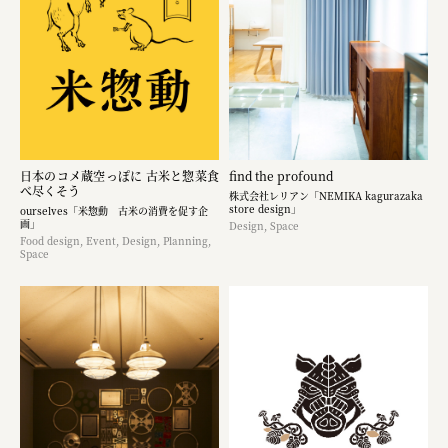
日本のコメ蔵空っぽに 古米と惣菜食
find the profound
べ尽くそう
株式会社レリアン「NEMIKA kagurazaka
store design」
ourselves「米惣動 古米の消費を促す企
画」
Design, Space
Food design, Event, Design, Planning,
Space