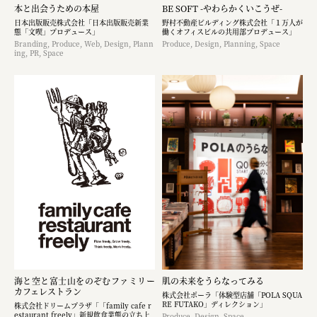
本と出会うための本屋
BE SOFT -やわらかくいこうぜ-
日本出版販売株式会社「日本出版販売新業
野村不動産ビルディング株式会社「１万人が
態「文喫」プロデュース」
働くオフィスビルの共用部プロデュース」
Branding, Produce, Web, Design, Plann
Produce, Design, Planning, Space
ing, PR, Space
海と空と富士山をのぞむファミリー
肌の未来をうらなってみる
カフェレストラン
株式会社ポーラ「体験型店舗「POLA SQUA
RE FUTAKO」ディレクション」
株式会社ドリームプラザ「「family cafe r
estaurant freely」新規飲食業態の立ち上
Produce, Design, Space