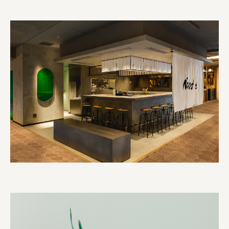
ourselves
一般財団法人 伝統的工芸品産業振興協会
株式会社池田泉州銀行
岡野バルブ製造株式会社
株式会社ふくや
三井不動産株式会社
有限会社 丸久商店
株式会社イソガイ
インターステラテクノロジズ株式会社
キッコーマン食品株式会社
住友化学株式会社
株式会社リビタ