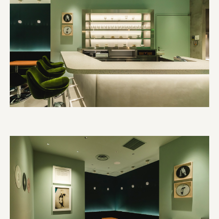
株式会社美らイチゴ
amirisu株式会社
SPACE COTAN株式会社 / 大樹町役場企画商工課航空
クワトロ Quattro
株式会社オレンジページ​
フジ物産株式会社
ユウキ食品株式会社, 株式会社ビーツ
お茶と酒たすき
野村不動産ビルディング株式会社
大堀相馬焼陶吉郎窯
株式会社ゼロワンブースター
叶や豆冨 大椙食品