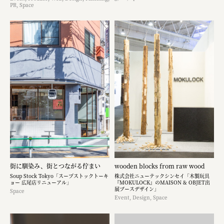
PR, Space
街に馴染み、街とつながる佇まい
wooden blocks from raw wood
Soup Stock Tokyo「スープストックトーキ
株式会社ニューテックシンセイ「木製玩具
ョー 広尾店リニューアル」
『MOKULOCK』のMAISON & OBJET出
展ブースデザイン」
Space
Event, Design, Space