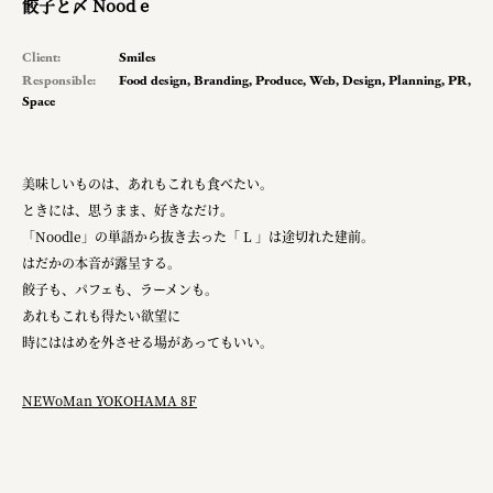
餃子と〆 Nood e
planning
Client:
Smiles
pr
Responsible:
Food design
,
Branding
,
Produce
,
Web
,
Design
,
Planning
,
PR
,
Space
Smiles
美味しいものは、あれもこれも食べたい。
Soup Stock Tokyo
ときには、思うまま、好きなだけ。
100本のスプーン
「Noodle」の単語から抜き去った「 L 」は途切れた建前。
はだかの本音が露呈する。
キリンホールディングス株式会社
餃子も、パフェも、ラーメンも。
あれもこれも得たい欲望に
ソロフレッシュコーヒーシステム株式会社
時にははめを外させる場があってもいい。
ピジョン株式会社
NEWoMan YOKOHAMA 8F
アトラス化成株式会社
複合的な形式で実施
三國屋善五郎