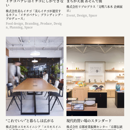
イチゴバナレはイチゴにしかできな
まちがえ展 あそんで展
い
株式会社リブロプラス「文喫六本木 企画展
示」
株式会社美らイチゴ「美らイチゴが運営す
るカフェ「イチゴバナレ」ブランディング・
Event, Design, Space
プロデュース」
Food design, Branding, Produce, Desig
n, Planning, Space
“これでいい”と暮らしは広がる
現代的買い場のスタンダード
株式会社コスモスイニシア「コスモスイニ
株式会社 京都産業振興センター「京都伝統