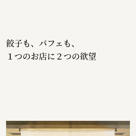
福山電業株式会社
有限会社 南印度洋行
株式会社カタパット
餃子も、パフェも、
なかがわの恵み活用協議会
１つのお店に２つの欲望
GLASS-LAB株式会社
株式会社オカムラ
株式会社ENO.STUDIO
日本商工会議所
ユウキ食品株式会社、株式会社広明通信社
株式会社ひらく