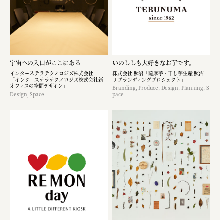
宇宙への入口がここにある
いのししも大好きなお芋です。​
インターステラテクノロジズ株式会社
株式会社 照沼「薩摩芋・干し芋生産 照沼
「インターステラテクノロジズ株式会社新
リブランディングプロジェクト」
オフィスの空間デザイン」
Branding, Produce, Design, Planning, S
Design, Space
pace