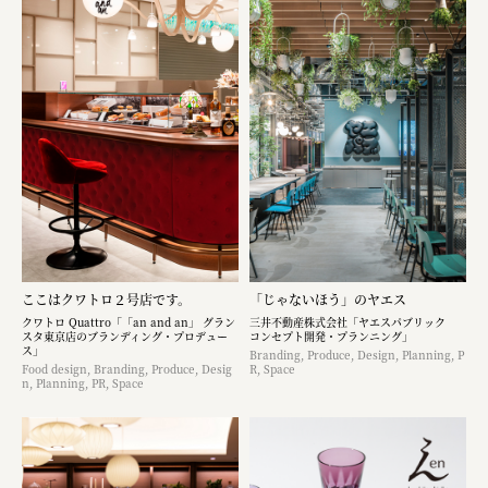
ここはクワトロ２号店です。
「じゃないほう」のヤエス
クワトロ Quattro「「an and an」 グラン
三井不動産株式会社「ヤエスパブリック
スタ東京店のブランディング・プロデュー
コンセプト開発・プランニング」
ス」
Branding, Produce, Design, Planning, P
Food design, Branding, Produce, Desig
R, Space
n, Planning, PR, Space