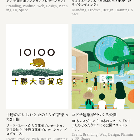
シア 新築分譲マンションプロモーション」
産業ミュージアム「MUSEUM SHOP」の
リブランディング」
Branding, Produce, Web, Design, Plann
ing, PR, Space
Branding, Produce, Design, Planning, S
pace
十勝のおいしいとたのしいが詰まっ
コドモ建築家がつくる公園
た3日間
100本のスプーン「100本のスプーン「コド
モたちとみんなでつくる公園プロジェク
フードバレーとかち首都圏プロモーション
ト」」
実行委員会「十勝首都圏プロモーション プ
ロデュース」
Event, Branding, Web, Design, Plannin
g, PR, Space
Event, Produce, Web, Design, Planning,