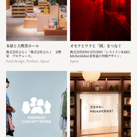
本屋と大喫茶ホール
オモテとウラと「間」をつなぐ
株式会社ひらく「株式会社ひらく 文喫
株式会社ENO.STUDIO「レストランRAKU.
栄 プロデュース」
kitchen&bar表参道の空間デザイン」
Food design, Produce, Space
Space