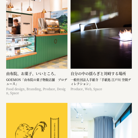
由布院、お菓子、いいところ。
自分の中の揺らぎと対峙する場所
GOEMON「由布院の菓子物販店舗 プロデ
一般社団法人手紙寺「手紙処 江戸川 空間デ
ュース」
ィレクション」
Food design, Branding, Produce, Desig
Produce, Web, Space
n, Space