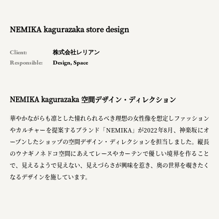
planning
NEMIKA kagurazaka store design
pr
Client:
株式会社レリアン
Responsible:
Design
,
Space
Smiles
Soup Stock Tokyo
NEMIKA kagurazaka 空間デザイン・ディレクション
100本のスプーン
華やかながらも凛とした憧れられるべき理想の女性像を想定しファッション
メッセフランクフルト ジャパン株式会社
やカルチャーを提案するブランド「NEMIKA」が2022年8月、神楽坂にオ
キリンホールディングス株式会社
ープンしたショップの空間デザイン・ディレクションを担当しました。縦長
のウナギノネドコ空間にあえてレースやカーテンで優しい境界を作ること
ソロフレッシュコーヒーシステム株式会社
で、見えるようで見えない、見えづらさが興味を惹き、奥の世界を覗きたく
なるデザインを施しています。
ピジョン株式会社
アトラス化成株式会社
複合的な形式で実施