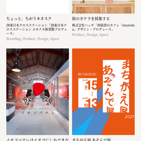
ちょっと、ちがうキオスク
街のカケラを採集する
JR東日本クロスステーション「JR東日本ク
株式会社ハッチ「西荻窪のカフェ「manom
ロスステーション エキナカ新業態プロデュ
a」デザイン・プロデュース」
ース」
Produce, Design, Space
Branding, Produce, Design, Space
イチゴバナレはイチゴにしかできな
まちがえ展 あそんで展