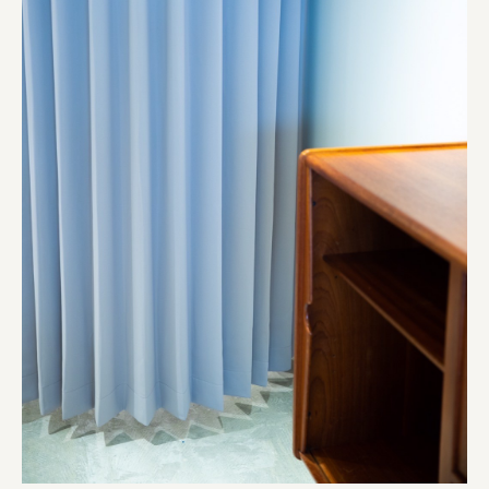
ourselves
一般財団法人 伝統的工芸品産業振興協会
株式会社池田泉州銀行
岡野バルブ製造株式会社
株式会社ふくや
三井不動産株式会社
有限会社 丸久商店
株式会社イソガイ
インターステラテクノロジズ株式会社
キッコーマン食品株式会社
住友化学株式会社
株式会社リビタ