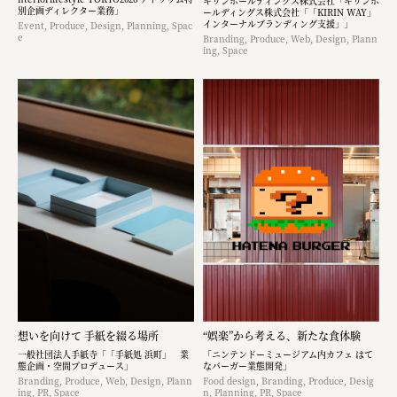
キリンホールディングス株式会社「キリンホ
別企画ディレクター業務」
ールディングス株式会社「「KIRIN WAY」
インターナルブランディング支援」」
Event, Produce, Design, Planning, Spac
e
Branding, Produce, Web, Design, Plann
ing, Space
想いを向けて 手紙を綴る場所
“娯楽”から考える、新たな食体験
一般社団法人手紙寺「「手紙処 浜町」 業
「ニンテンドーミュージアム内カフェ はて
態企画・空間プロデュース」
なバーガー業態開発」
Branding, Produce, Web, Design, Plann
Food design, Branding, Produce, Desig
ing, PR, Space
n, Planning, PR, Space