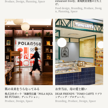
estaurant freely」新規飲食業態の立ち上
Produce, Design, Planning, Space
げ」
Food design, Branding, Produce, Desig
n, Planning, Space
肌の未来をうらなってみる
お弁当は、母の愛と願い
株式会社ポーラ「体験型店舗「POLA SQUA
DEAR FRIEND'S「TOMO CAFF’E リブラ
RE FUTAKO」ディレクション」
ンディング・プロデュース」
Produce, Design, Space
Branding, Produce, Design, Space