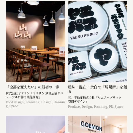
「全部を変えたい」の最初の一歩
曖昧・混在・余白で「居場所」を創
る
株式会社ヤマサン「ヤマサン 飲食店舗リニ
ューアルに伴う業態開発」
三井不動産株式会社「ヤエスパブリック
空間デザイン」
Food design, Branding, Design, Plannin
g, Space
Produce, Design, Planning, PR, Space