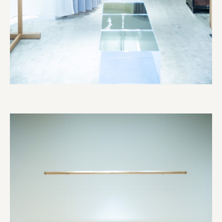
株式会社美らイチゴ
amirisu株式会社
SPACE COTAN株式会社 / 大樹町役場企画商工課航空
クワトロ Quattro
株式会社オレンジページ​
フジ物産株式会社
ユウキ食品株式会社, 株式会社ビーツ
お茶と酒たすき
野村不動産ビルディング株式会社
大堀相馬焼陶吉郎窯
株式会社ゼロワンブースター
叶や豆冨 大椙食品