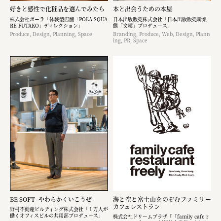
好きと感性で化粧品を選んでみたら
本と出会うための本屋
株式会社ポーラ「体験型店舗「POLA SQUA
日本出版販売株式会社「日本出版販売新業
RE FUTAKO」ディレクション」
態「文喫」プロデュース」
Produce, Design, Planning, Space
Branding, Produce, Web, Design, Plann
ing, PR, Space
BE SOFT -やわらかくいこうぜ-
海と空と富士山をのぞむファミリー
カフェレストラン
野村不動産ビルディング株式会社「１万人が
働くオフィスビルの共用部プロデュース」
株式会社ドリームプラザ「「family cafe r