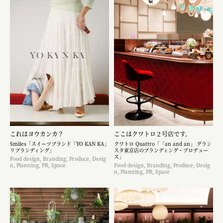
これはヨウカンカ？
ここはクワトロ２号店です。
Smiles「スイーツブランド「YO KAN KA」
クワトロ Quattro「「an and an」 グラン
リブランディング」
スタ東京店のブランディング・プロデュー
ス」
Food design, Branding, Produce, Desig
n, Planning, PR, Space
Food design, Branding, Produce, Desig
n, Planning, PR, Space