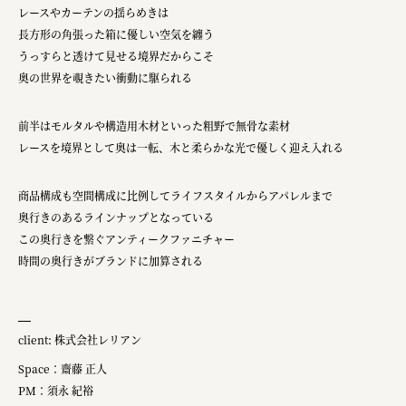
レースやカーテンの揺らめきは
長方形の角張った箱に優しい空気を纏う
うっすらと透けて見せる境界だからこそ
奥の世界を覗きたい衝動に駆られる
前半はモルタルや構造用木材といった粗野で無骨な素材
レースを境界として奥は一転、木と柔らかな光で優しく迎え入れる
商品構成も空間構成に比例してライフスタイルからアパレルまで
奥行きのあるラインナップとなっている
この奥行きを繋ぐアンティークファニチャー
時間の奥行きがブランドに加算される
client: 株式会社レリアン
Space：齋藤 正人
PM：須永 紀裕