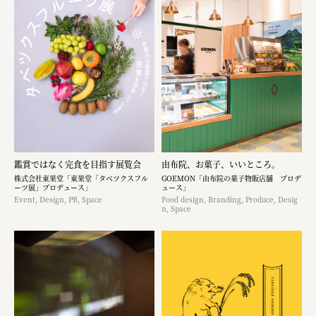
鑑賞ではなく完食を目指す展覧会
由布院、お菓子、いいところ。
株式会社東果堂「東果堂「タベツクスフル
GOEMON「由布院の菓子物販店舗 プロデ
ーツ展」プロデュース」
ュース」
Event, Design, PR, Space
Food design, Branding, Produce, Desig
n, Space