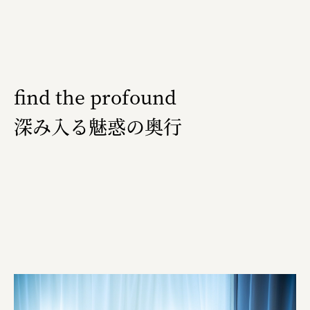
三國屋善五郎
福山電業株式会社
有限会社 南印度洋行
find the profound
株式会社カタパット
深み入る魅惑の奥行
なかがわの恵み活用協議会
GLASS-LAB株式会社
株式会社オカムラ
株式会社ENO.STUDIO
日本商工会議所
ユウキ食品株式会社、株式会社広明通信社
株式会社ひらく