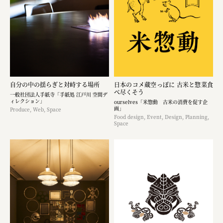
自分の中の揺らぎと対峙する場所
日本のコメ蔵空っぽに 古米と惣菜食
べ尽くそう
一般社団法人手紙寺「手紙処 江戸川 空間デ
ィレクション」
ourselves「米惣動 古米の消費を促す企
画」
Produce, Web, Space
Food design, Event, Design, Planning,
Space