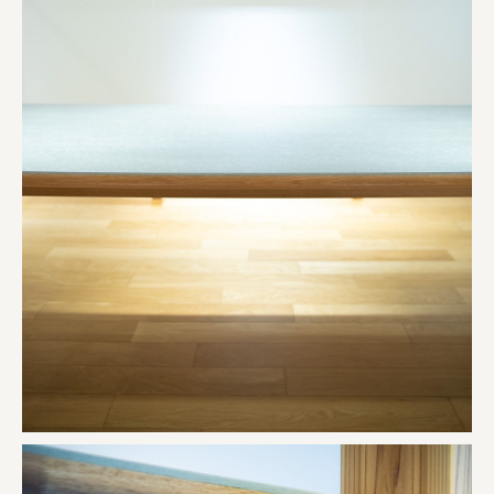
株式会社 京都産業振興センター
旭酒造株式会社
株式会社レリアン
日本出版販売株式会社
一般社団法人日本家具産業振興会、メッセフランクフルト
フードバレーとかち首都圏プロモーション実行委員会
株式会社 中華・高橋
株式会社ITC
オクズミ商事
学校法人加藤学園
横浜市