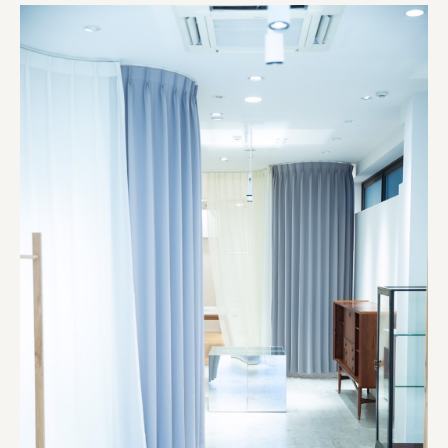
宗教法人圓能寺立 若草幼稚園
株式会社 照沼
食処くさの根
株式会社クイーンピスタチオ
JR東日本クロスステーション
株式会社ハッチ
株式会社リブロプラス
福島県商工会連合会
京セラ株式会社
一般社団法人手紙寺
土佐しらす食堂二万匹
オーナークライアント 日南市／設計・施工 株式会社乃