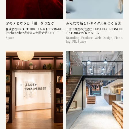
オモテとウラと「間」をつなぐ
みんなで新しいサイクルをつくる店
株式会社ENO.STUDIO「レストランRAKU.
三井不動産株式会社「KISARAZU CONCEP
kitchen&bar表参道の空間デザイン」
T STOREのプロデュース」
Space
Branding, Produce, Web, Design, Plann
ing, PR, Space