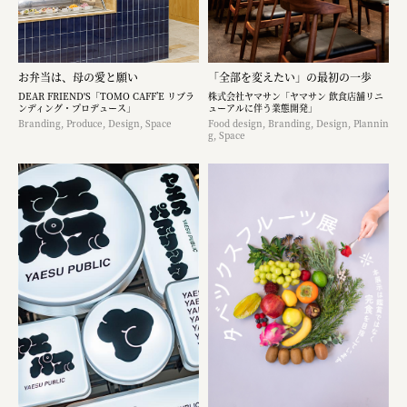
お弁当は、母の愛と願い
「全部を変えたい」の最初の一歩
DEAR FRIEND'S「TOMO CAFF’E リブラ
株式会社ヤマサン「ヤマサン 飲食店舗リニ
ンディング・プロデュース」
ューアルに伴う業態開発」
Branding, Produce, Design, Space
Food design, Branding, Design, Plannin
g, Space