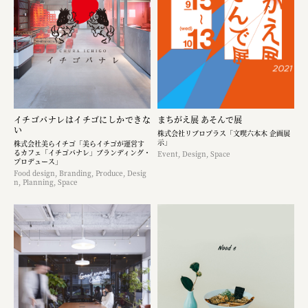
イチゴバナレはイチゴにしかできな
まちがえ展 あそんで展
い
株式会社リブロプラス「文喫六本木 企画展
示」
株式会社美らイチゴ「美らイチゴが運営す
るカフェ「イチゴバナレ」ブランディング・
Event, Design, Space
プロデュース」
Food design, Branding, Produce, Desig
n, Planning, Space