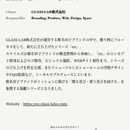
planning
Client:
GLASS-LAB株式会社
pr
Responsible:
Branding
,
Produce
,
Web
,
Design
,
Space
GLASS-LAB株式会社が運営する椎名切子ブランドの中で、贈り物にフォー
Smiles
カスをして、新たに立ち上げたシリーズ「en」。
Soup Stock Tokyo
スマイルズは椎名切子ブランドの構造整理から参画し、「en」のコンセプ
ト開発およびロゴ制作、ビジュアル撮影、WEBサイト制作まで、シリーズ
100本のスプーン
の立ち上げを伴走支援。またリニューアルしたショールームの空間デザイン
メッセフランクフルト ジャパン株式会社
やVMD監修など、トータルでプロデュースしています。
椎名切子ブランドがミッションに掲げる「贈る喜び・使う喜びを届ける」を
キリンホールディングス株式会社
象徴する旗艦シリーズとなりました。
ソロフレッシュコーヒーシステム株式会社
Website：
https://en.glass-labo.com/
ピジョン株式会社
アトラス化成株式会社
複合的な形式で実施