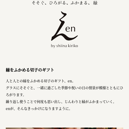
三國屋善五郎
福山電業株式会社
有限会社 南印度洋行
株式会社カタパット
なかがわの恵み活用協議会
GLASS-LAB株式会社
縁をふかめる切子のギフト
株式会社オカムラ
人と人との縁をふかめる切子のギフト、en。
株式会社ENO.STUDIO
グラスにそそぐと、一緒に過ごした季節や祝いの日の情景が模様とともにひ
ろがります。
日本商工会議所
繰り返し使うことで何度も思い出し、じんわりと縁がふかまっていく。
ユウキ食品株式会社、株式会社広明通信社
enが、そんなきっかけになりますように。
株式会社ひらく