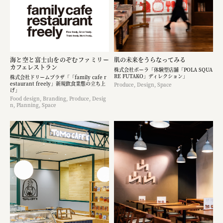
海と空と富士山をのぞむファミリー
肌の未来をうらなってみる
カフェレストラン
株式会社ポーラ「体験型店舗「POLA SQUA
RE FUTAKO」ディレクション」
株式会社ドリームプラザ「「family cafe r
estaurant freely」新規飲食業態の立ち上
Produce, Design, Space
げ」
Food design, Branding, Produce, Desig
n, Planning, Space