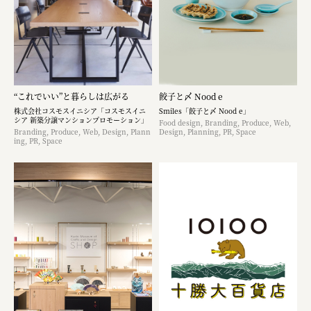
“これでいい”と暮らしは広がる
餃子と〆 Nood e
株式会社コスモスイニシア「コスモスイニ
Smiles「餃子と〆 Nood e」
シア 新築分譲マンションプロモーション」
Food design, Branding, Produce, Web,
Branding, Produce, Web, Design, Plann
Design, Planning, PR, Space
ing, PR, Space