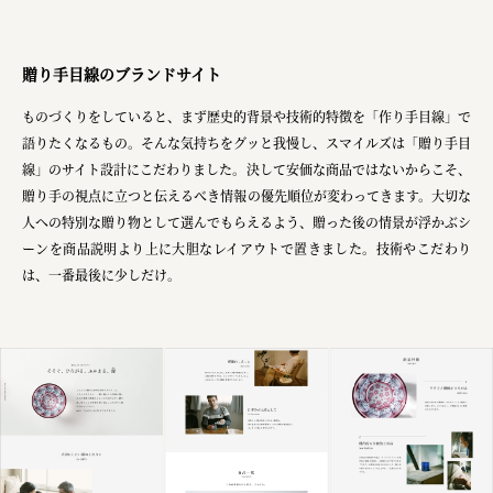
株式会社美らイチゴ
amirisu株式会社
贈り手目線のブランドサイト
SPACE COTAN株式会社 / 大樹町役場企画商工課航空
ものづくりをしていると、まず歴史的背景や技術的特徴を「作り手目線」で
語りたくなるもの。そんな気持ちをグッと我慢し、スマイルズは「贈り手目
クワトロ Quattro
線」のサイト設計にこだわりました。決して安価な商品ではないからこそ、
株式会社オレンジページ​
贈り手の視点に立つと伝えるべき情報の優先順位が変わってきます。大切な
人への特別な贈り物として選んでもらえるよう、贈った後の情景が浮かぶシ
フジ物産株式会社
ーンを商品説明より上に大胆なレイアウトで置きました。技術やこだわり
は、一番最後に少しだけ。
ユウキ食品株式会社, 株式会社ビーツ
お茶と酒たすき
野村不動産ビルディング株式会社
大堀相馬焼陶吉郎窯
株式会社ゼロワンブースター
叶や豆冨 大椙食品