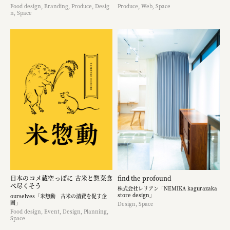
Food design, Branding, Produce, Desig
Produce, Web, Space
n, Space
日本のコメ蔵空っぽに 古米と惣菜食
find the profound
べ尽くそう
株式会社レリアン「NEMIKA kagurazaka
store design」
ourselves「米惣動 古米の消費を促す企
画」
Design, Space
Food design, Event, Design, Planning,
Space