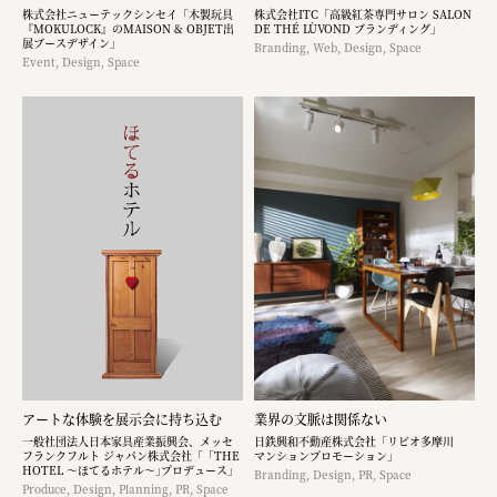
株式会社ニューテックシンセイ「木製玩具
株式会社ITC「高級紅茶専門サロン SALON
『MOKULOCK』のMAISON & OBJET出
DE THÉ LÙVOND ブランディング」
展ブースデザイン」
Branding, Web, Design, Space
Event, Design, Space
アートな体験を展示会に持ち込む​
業界の文脈は関係ない
一般社団法人日本家具産業振興会、メッセ
日鉄興和不動産株式会社「リビオ多摩川
フランクフルト ジャパン株式会社「「THE
マンションプロモーション」
HOTEL ～ほてるホテル～｣プロデュース」
Branding, Design, PR, Space
Produce, Design, Planning, PR, Space