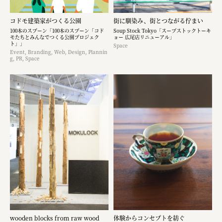
コドモ建築家がつくる公園
街に馴染み、街とつながる佇まい
100本のスプーン「100本のスプーン「コド
Soup Stock Tokyo「スープストックトーキ
モたちとみんなでつくる公園プロジェク
ョー 広尾店リニューアル」
ト」」
Space
Event, Branding, Web, Design, Plannin
g, PR, Space
wooden blocks from raw wood
体験からコンセプトを紡ぐ