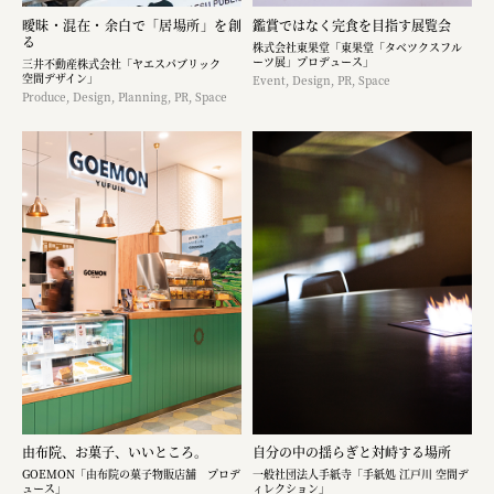
曖昧・混在・余白で「居場所」を創
鑑賞ではなく完食を目指す展覧会
る
株式会社東果堂「東果堂「タベツクスフル
ーツ展」プロデュース」
三井不動産株式会社「ヤエスパブリック
空間デザイン」
Event, Design, PR, Space
Produce, Design, Planning, PR, Space
由布院、お菓子、いいところ。
自分の中の揺らぎと対峙する場所
GOEMON「由布院の菓子物販店舗 プロデ
一般社団法人手紙寺「手紙処 江戸川 空間デ
ュース」
ィレクション」