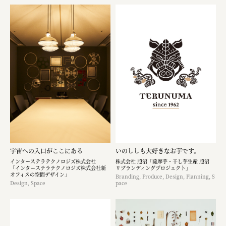
宇宙への入口がここにある
いのししも大好きなお芋です。​
インターステラテクノロジズ株式会社
株式会社 照沼「薩摩芋・干し芋生産 照沼
「インターステラテクノロジズ株式会社新
リブランディングプロジェクト」
オフィスの空間デザイン」
Branding, Produce, Design, Planning, S
Design, Space
pace