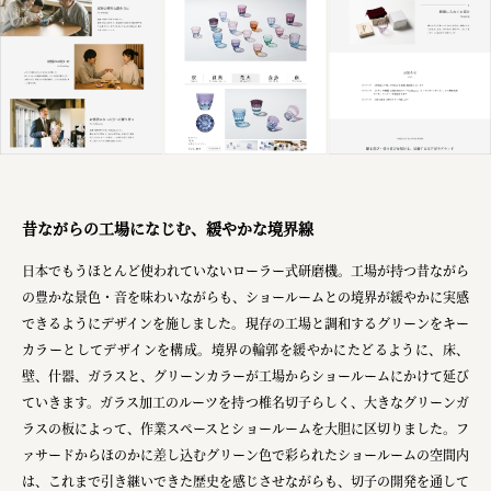
株式会社 京都産業振興センター
旭酒造株式会社
株式会社レリアン
日本出版販売株式会社
一般社団法人日本家具産業振興会、メッセフランクフルト
昔ながらの工場になじむ、緩やかな境界線
フードバレーとかち首都圏プロモーション実行委員会
日本でもうほとんど使われていないローラー式研磨機。工場が持つ昔ながら
株式会社 中華・高橋
の豊かな景色・音を味わいながらも、ショールームとの境界が緩やかに実感
できるようにデザインを施しました。現存の工場と調和するグリーンをキー
株式会社ITC
カラーとしてデザインを構成。境界の輪郭を緩やかにたどるように、床、
オクズミ商事
壁、什器、ガラスと、グリーンカラーが工場からショールームにかけて延び
ていきます。ガラス加工のルーツを持つ椎名切子らしく、大きなグリーンガ
学校法人加藤学園
ラスの板によって、作業スペースとショールームを大胆に区切りました。フ
横浜市
ァサードからほのかに差し込むグリーン色で彩られたショールームの空間内
は、これまで引き継いできた歴史を感じさせながらも、切子の開発を通して