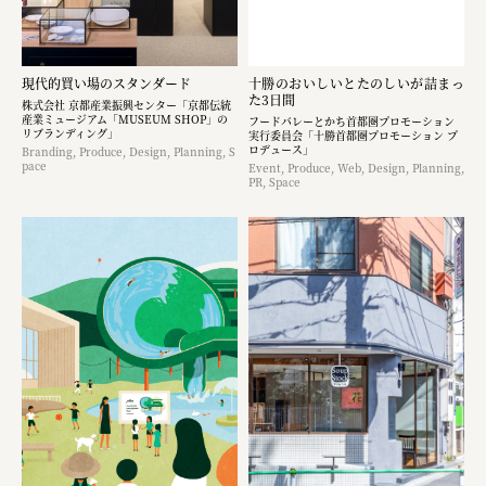
現代的買い場のスタンダード
十勝のおいしいとたのしいが詰まっ
た3日間
株式会社 京都産業振興センター「京都伝統
産業ミュージアム「MUSEUM SHOP」の
フードバレーとかち首都圏プロモーション
リブランディング」
実行委員会「十勝首都圏プロモーション プ
ロデュース」
Branding, Produce, Design, Planning, S
pace
Event, Produce, Web, Design, Planning,
PR, Space