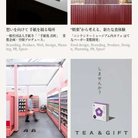
想いを向けて 手紙を綴る場所
“娯楽”から考える、新たな食体験
一般社団法人手紙寺「「手紙処 浜町」 業
「ニンテンドーミュージアム内カフェ はて
態企画・空間プロデュース」
なバーガー業態開発」
Branding, Produce, Web, Design, Plann
Food design, Branding, Produce, Desig
ing, PR, Space
n, Planning, PR, Space