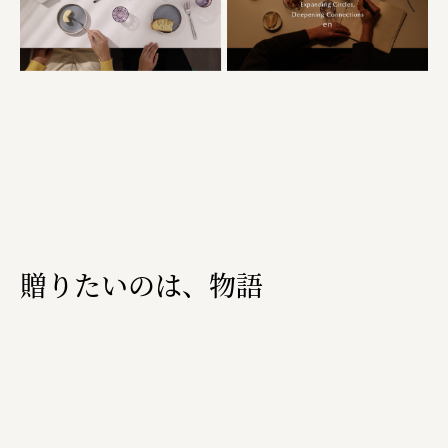
ourselves
一般財団法人 伝統的工芸品産業振興協会
株式会社池田泉州銀行
岡野バルブ製造株式会社
株式会社ふくや
三井不動産株式会社
有限会社 丸久商店
贈りたいのは、物語
株式会社イソガイ
インターステラテクノロジズ株式会社
キッコーマン食品株式会社
住友化学株式会社
株式会社リビタ