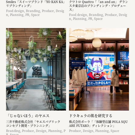
Smiles「スイーツブランド「YO KAN KA」
クワトロ Quattro「「an and an」 グラン
リブランディング」
スタ東京店のブランディング・プロデュー
ス」
Food design, Branding, Produce, Desig
n, Planning, PR, Space
Food design, Branding, Produce, Desig
n, Planning, PR, Space
「じゃないほう」のヤエス
ドラキュラの肌を研究する
三井不動産株式会社「ヤエスパブリック
株式会社ポーラ「「体験型店舗 POLA SQU
コンセプト開発・プランニング」
ARE FUTAKO」ディレクション」
Branding, Produce, Design, Planning, P
Produce, Design, Planning, Space
R, Space