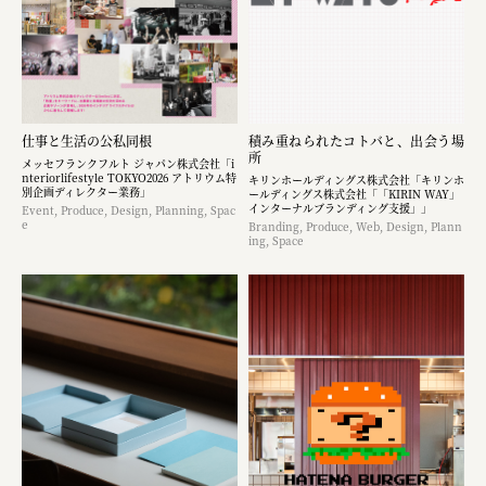
仕事と生活の公私同根
積み重ねられたコトバと、出会う場
所
メッセフランクフルト ジャパン株式会社「i
nteriorlifestyle TOKYO2026 アトリウム特
キリンホールディングス株式会社「キリンホ
別企画ディレクター業務」
ールディングス株式会社「「KIRIN WAY」
インターナルブランディング支援」」
Event, Produce, Design, Planning, Spac
e
Branding, Produce, Web, Design, Plann
ing, Space