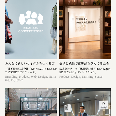
みんなで新しいサイクルをつくる店
好きと感性で化粧品を選んでみたら
三井不動産株式会社「KISARAZU CONCEP
株式会社ポーラ「体験型店舗「POLA SQUA
T STOREのプロデュース」
RE FUTAKO」ディレクション」
Branding, Produce, Web, Design, Plann
Produce, Design, Planning, Space
ing, PR, Space