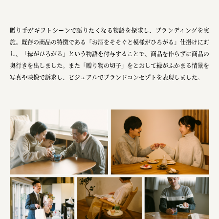
宗教法人圓能寺立 若草幼稚園
株式会社 照沼
贈り手がギフトシーンで語りたくなる物語を探求し、ブランディングを実
施。既存の商品の特徴である「お酒をそそぐと模様がひろがる」仕掛けに対
食処くさの根
し、「縁がひろがる」という物語を付与することで、商品を作らずに商品の
株式会社クイーンピスタチオ
奥行きを出しました。また「贈り物の切子」をとおして縁がふかまる情景を
写真や映像で訴求し、ビジュアルでブランドコンセプトを表現しました。
JR東日本クロスステーション
株式会社ハッチ
株式会社リブロプラス
福島県商工会連合会
京セラ株式会社
一般社団法人手紙寺
土佐しらす食堂二万匹
オーナークライアント 日南市／設計・施工 株式会社乃