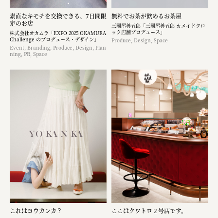
素直なキモチを交換できる、7日間限
無料でお茶が飲めるお茶屋
定のお店
三國屋善五郎「三國屋善五郎 カメイドクロ
ック店舗プロデュース」
株式会社オカムラ「EXPO 2025 OKAMURA
Challenge のプロデュース・デザイン」
Produce, Design, Space
Event, Branding, Produce, Design, Plan
ning, PR, Space
これはヨウカンカ？
ここはクワトロ２号店です。