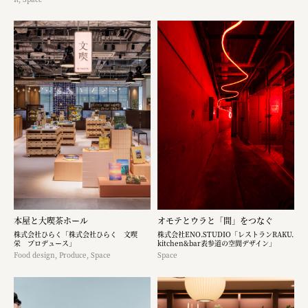
本屋と大喫茶ホール
オモテとウラと「間」をつなぐ
株式会社ひらく「株式会社ひらく 文喫
株式会社ENO.STUDIO「レストランRAKU.
栄 プロデュース」
kitchen&bar表参道の空間デザイン」
Food design, Produce, Space
Space