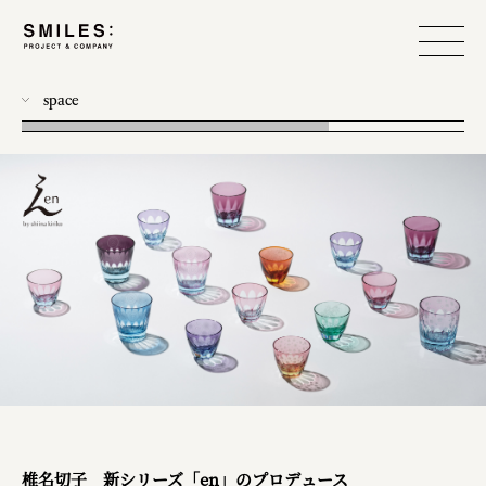
space
all
photo
workshop
food design
event
branding
produce
web
design
椎名切子 新シリーズ「en」のプロデュース