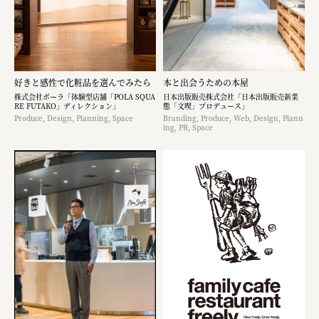
好きと感性で化粧品を選んでみたら
本と出会うための本屋
株式会社ポーラ「体験型店舗「POLA SQUA
日本出版販売株式会社「日本出版販売新業
RE FUTAKO」ディレクション」
態「文喫」プロデュース」
Produce, Design, Planning, Space
Branding, Produce, Web, Design, Plann
ing, PR, Space