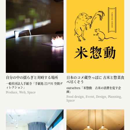
自分の中の揺らぎと対峙する場所
日本のコメ蔵空っぽに 古米と惣菜食
べ尽くそう
一般社団法人手紙寺「手紙処 江戸川 空間デ
ィレクション」
ourselves「米惣動 古米の消費を促す企
画」
Produce, Web, Space
Food design, Event, Design, Planning,
Space