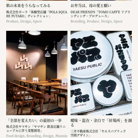
肌の未来をうらなってみる
お弁当は、母の愛と願い
株式会社ポーラ「体験型店舗「POLA SQUA
DEAR FRIEND'S「TOMO CAFF’E リブラ
RE FUTAKO」ディレクション」
ンディング・プロデュース」
Produce, Design, Space
Branding, Produce, Design, Space
「全部を変えたい」の最初の一歩
曖昧・混在・余白で「居場所」を創
る
株式会社ヤマサン「ヤマサン 飲食店舗リニ
ューアルに伴う業態開発」
三井不動産株式会社「ヤエスパブリック
空間デザイン」
Food design, Branding, Design, Plannin