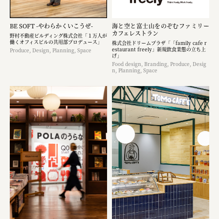
BE SOFT -やわらかくいこうぜ-
海と空と富士山をのぞむファミリー
カフェレストラン
野村不動産ビルディング株式会社「１万人が
働くオフィスビルの共用部プロデュース」
株式会社ドリームプラザ「「family cafe r
estaurant freely」新規飲食業態の立ち上
Produce, Design, Planning, Space
げ」
Food design, Branding, Produce, Desig
n, Planning, Space