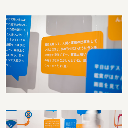
株式会社美らイチゴ
amirisu株式会社
SPACE COTAN株式会社 / 大樹町役場企画商工課航空
クワトロ Quattro
株式会社オレンジページ​
フジ物産株式会社
ユウキ食品株式会社, 株式会社ビーツ
お茶と酒たすき
野村不動産ビルディング株式会社
大堀相馬焼陶吉郎窯
株式会社ゼロワンブースター
叶や豆冨 大椙食品