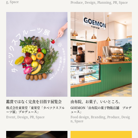
g, Space
Produce, Design, Planning, PR, Space
鑑賞ではなく完食を目指す展覧会
由布院、お菓子、いいところ。
株式会社東果堂「東果堂「タベツクスフル
GOEMON「由布院の菓子物販店舗 プロデ
ーツ展」プロデュース」
ュース」
Event, Design, PR, Space
Food design, Branding, Produce, Desig
n, Space