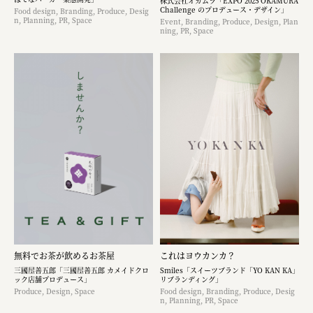
株式会社オカムラ「EXPO 2025 OKAMURA
Challenge のプロデュース・デザイン」
Food design, Branding, Produce, Desig
n, Planning, PR, Space
Event, Branding, Produce, Design, Plan
ning, PR, Space
無料でお茶が飲めるお茶屋
これはヨウカンカ？
三國屋善五郎「三國屋善五郎 カメイドクロ
Smiles「スイーツブランド「YO KAN KA」
ック店舗プロデュース」
リブランディング」
Produce, Design, Space
Food design, Branding, Produce, Desig
n, Planning, PR, Space