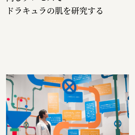
ドラキュラの肌を研究する
福山電業株式会社
有限会社 南印度洋行
株式会社カタパット
なかがわの恵み活用協議会
GLASS-LAB株式会社
株式会社オカムラ
株式会社ENO.STUDIO
日本商工会議所
ユウキ食品株式会社、株式会社広明通信社
株式会社ひらく