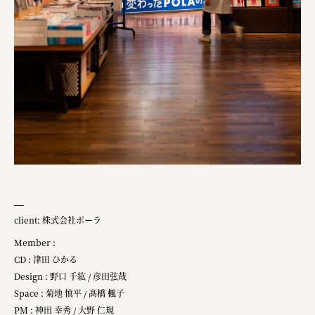
client: 株式会社ポーラ
Member :
CD : 津田 ひかる
Design : 野口 千紘 / 彦田弦哉
Space : 菊地 慎平 / 髙橋 楓子
PM : 神田 幸秀 / 大野 仁規