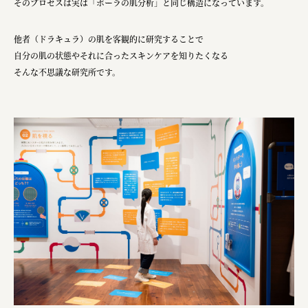
そのプロセスは実は「ポーラの肌分析」と同じ構造になっています。
宗教法人圓能寺立 若草幼稚園
株式会社 照沼
他者（ドラキュラ）の肌を客観的に研究することで
自分の肌の状態やそれに合ったスキンケアを知りたくなる
食処くさの根
そんな不思議な研究所です。
株式会社クイーンピスタチオ
JR東日本クロスステーション
株式会社ハッチ
株式会社リブロプラス
福島県商工会連合会
京セラ株式会社
一般社団法人手紙寺
土佐しらす食堂二万匹
オーナークライアント 日南市／設計・施工 株式会社乃