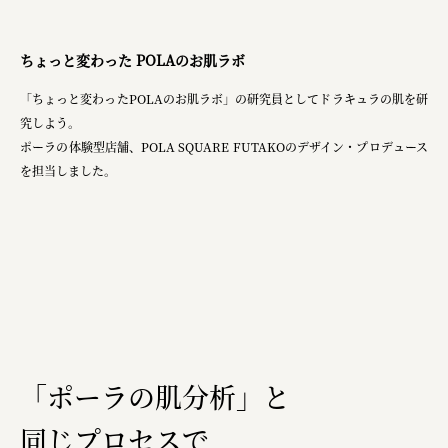
planning
pr
ちょっと変わった POLAのお肌ラボ
「ちょっと変わったPOLAのお肌ラボ」の研究員としてドラキュラの肌を研
究しよう。
Smiles
ポーラの体験型店舗、POLA SQUARE FUTAKOのデザイン・プロデュース
を担当しました。
Soup Stock Tokyo
100本のスプーン
キリンホールディングス株式会社
ソロフレッシュコーヒーシステム株式会社
ピジョン株式会社
アトラス化成株式会社
「ポーラの肌分析」と
複合的な形式で実施
同じプロセスで
三國屋善五郎