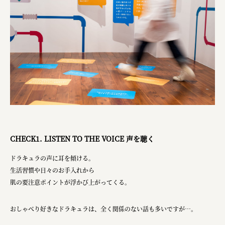
株式会社 京都産業振興センター
旭酒造株式会社
株式会社レリアン
日本出版販売株式会社
一般社団法人日本家具産業振興会、メッセフランクフルト
フードバレーとかち首都圏プロモーション実行委員会
株式会社 中華・高橋
CHECK1. LISTEN TO THE VOICE 声を聴く
株式会社ITC
ドラキュラの声に耳を傾ける。
オクズミ商事
生活習慣や日々のお手入れから
肌の要注意ポイントが浮かび上がってくる。
学校法人加藤学園
横浜市
おしゃべり好きなドラキュラは、全く関係のない話も多いですが…。