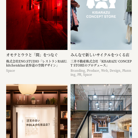
オモテとウラと「間」をつなぐ
みんなで新しいサイクルをつくる店
株式会社ENO.STUDIO「レストランRAKU.
三井不動産株式会社「KISARAZU CONCEP
kitchen&bar表参道の空間デザイン」
T STOREのプロデュース」
Space
Branding, Produce, Web, Design, Plann
ing, PR, Space