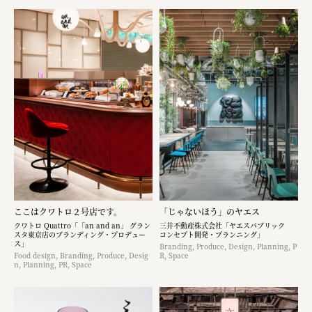
ここはクワトロ２号店です。
「じゃないほう」のヤエス
クワトロ Quattro「「an and an」 グラン
三井不動産株式会社「ヤエスパブリック
スタ東京店のブランディング・プロデュー
コンセプト開発・プランニング」
ス」
Branding, Produce, Design, Planning, P
Food design, Branding, Produce, Desig
R, Space
n, Planning, PR, Space