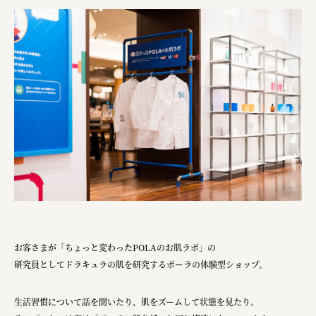
ourselves
一般財団法人 伝統的工芸品産業振興協会
株式会社池田泉州銀行
岡野バルブ製造株式会社
株式会社ふくや
三井不動産株式会社
有限会社 丸久商店
株式会社イソガイ
インターステラテクノロジズ株式会社
キッコーマン食品株式会社
お客さまが「ちょっと変わったPOLAのお肌ラボ」の
研究員としてドラキュラの肌を研究するポーラの体験型ショップ。
住友化学株式会社
株式会社リビタ
生活習慣について話を聞いたり、肌をズームして状態を見たり。