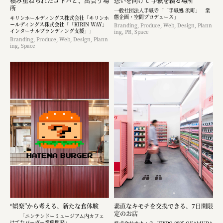
積み重ねられたコトバと、出会う場
想いを向けて 手紙を綴る場所
所
一般社団法人手紙寺「「手紙処 浜町」 業
態企画・空間プロデュース」
キリンホールディングス株式会社「キリンホ
ールディングス株式会社「「KIRIN WAY」
Branding, Produce, Web, Design, Plann
インターナルブランディング支援」」
ing, PR, Space
Branding, Produce, Web, Design, Plann
ing, Space
“娯楽”から考える、新たな食体験
素直なキモチを交換できる、7日間限
定のお店
「ニンテンドーミュージアム内カフェ
はてなバーガー業態開発」