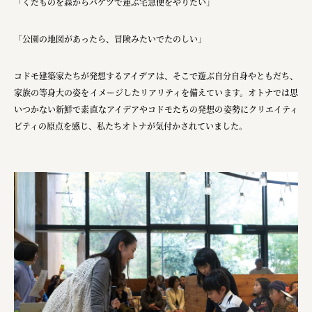
「くだものを森からバケツで運ぶ宅急便をやりたい」
ourselves
一般財団法人 伝統的工芸品産業振興協会
「公園の地図があったら、冒険みたいでたのしい」
株式会社池田泉州銀行
コドモ建築家たちが発想するアイデアは、そこで遊ぶ自分自身やともだち、
岡野バルブ製造株式会社
家族の等身大の姿をイメージしたリアリティを備えています。オトナでは思
いつかない新鮮で素直なアイデアやコドモたちの発想の姿勢にクリエイティ
株式会社ふくや
ビティの原点を感じ、私たちオトナが気付かされていました。
三井不動産株式会社
有限会社 丸久商店
株式会社イソガイ
インターステラテクノロジズ株式会社
キッコーマン食品株式会社
住友化学株式会社
株式会社リビタ