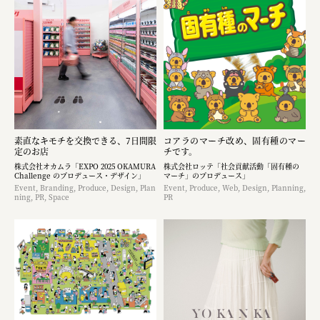
素直なキモチを交換できる、7日間限
コアラのマーチ改め、固有種のマー
定のお店
チです。
株式会社オカムラ「EXPO 2025 OKAMURA
株式会社ロッテ「社会貢献活動「固有種の
Challenge のプロデュース・デザイン」
マーチ」のプロデュース」
Event, Branding, Produce, Design, Plan
Event, Produce, Web, Design, Planning,
ning, PR, Space
PR