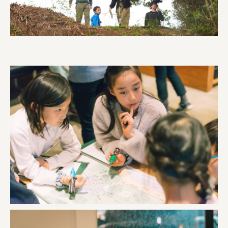
株式会社 京都産業振興センター
旭酒造株式会社
株式会社レリアン
日本出版販売株式会社
一般社団法人日本家具産業振興会、メッセフランクフルト
フードバレーとかち首都圏プロモーション実行委員会
株式会社 中華・高橋
株式会社ITC
オクズミ商事
学校法人加藤学園
横浜市