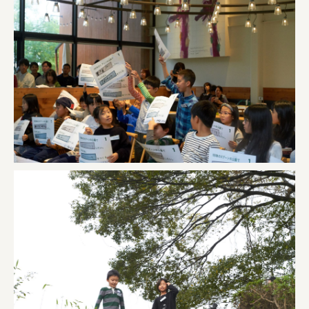
株式会社美らイチゴ
amirisu株式会社
SPACE COTAN株式会社 / 大樹町役場企画商工課航空
クワトロ Quattro
株式会社オレンジページ​
フジ物産株式会社
ユウキ食品株式会社, 株式会社ビーツ
お茶と酒たすき
野村不動産ビルディング株式会社
大堀相馬焼陶吉郎窯
株式会社ゼロワンブースター
叶や豆冨 大椙食品