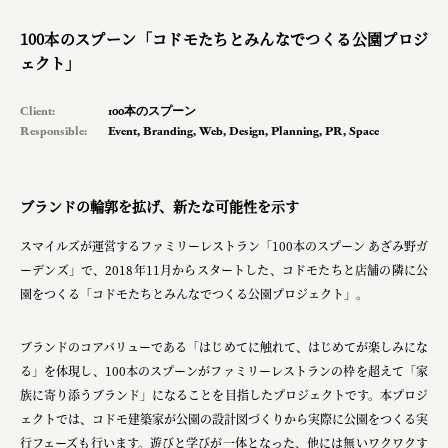
planning
100本のスプーン「コドモたちとみんなでつくる公園プロジ
space
ェクト」
Client:
100本のスプーン
Responsible:
Event
,
Branding
,
Web
,
Design
,
Planning
,
PR
,
Space
Smiles
Soup Stock Tokyo
ブランドの輪郭を拡げ、新たな可能性を示す
100本のスプーン
スマイルズが運営するファミリーレストラン「100本のスプーン あざみ野ガ
メッセフランクフルト ジャパン株式会社
ーデンズ」で、2018年11月からスタートした、コドモたちと店舗の隣に公
キリンホールディングス株式会社
園をつくる「コドモたちとみんなでつくる公園プロジェクト」。
ソロフレッシュコーヒーシステム株式会社
ブランドのコアバリューである「はじめてに触れて、はじめてが楽しみにな
ピジョン株式会社
る」を体現し、100本のスプーンがファミリーレストランの枠を超えて「家
族に寄り添うブランド」になることを目指したプロジェクトです。本プロジ
アトラス化成株式会社
ェクトでは、コドモ建築家が公園の設計図づくりから実際に公園をつくる実
複合的な形式で実施
行フェーズも行います。遊びと学びが一体となった、他には無いワクワクす