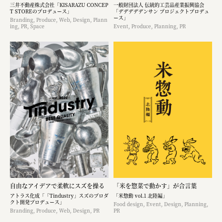
三井不動産株式会社「KISARAZU CONCEP
一般財団法人 伝統的工芸品産業振興協会
T STOREのプロデュース」
「デデデデデンサン プロジェクトプロデュ
ース」
Branding, Produce, Web, Design, Plann
ing, PR, Space
Event, Produce, Planning, PR
自由なアイデアで柔軟にスズを操る
「米を惣菜で動かす」が合言葉
アトラス化成「「Tindustry」スズのプロダ
「米惣動 vol.1 北陸編」
クト開発プロデュース」
Food design, Event, Design, Planning,
Branding, Produce, Web, Design, PR
PR