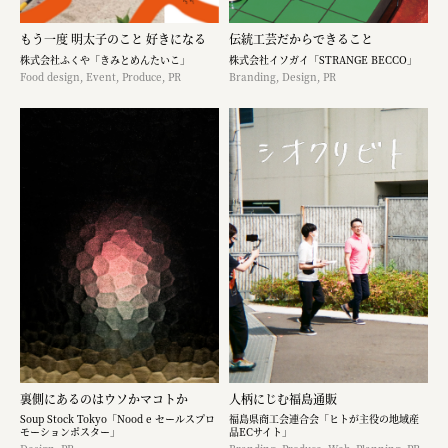
もう一度 明太子のこと 好きになる
伝統工芸だからできること
株式会社ふくや「きみとめんたいこ」
株式会社イソガイ「STRANGE BECCO」
Food design, Event, Produce, PR
Branding, Design, PR
裏側にあるのはウソかマコトか
人柄にじむ福島通販
Soup Stock Tokyo「Nood e セールスプロ
福島県商工会連合会「ヒトが主役の地域産
モーションポスター」
品ECサイト」