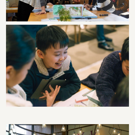
宗教法人圓能寺立 若草幼稚園
株式会社 照沼
食処くさの根
株式会社クイーンピスタチオ
JR東日本クロスステーション
株式会社ハッチ
株式会社リブロプラス
福島県商工会連合会
京セラ株式会社
一般社団法人手紙寺
土佐しらす食堂二万匹
オーナークライアント 日南市／設計・施工 株式会社乃