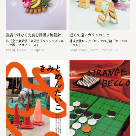
鑑賞ではなく完食を目指す展覧会
近くて遠いカリンのこと
株式会社東果堂「東果堂「タベツクスフル
株式会社ロッテ「ロッテのど飴「カリンの
ーツ展」プロデュース」
トリコ」」
Event, Design, PR, Space
Food design, Event, Produce, PR