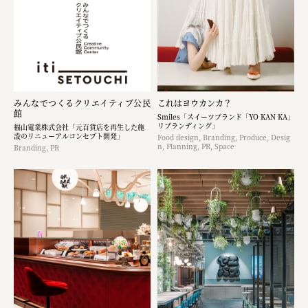
みんなでつくるクリエイティブ公民
これはヨウカンカ？
館
Smiles「スイーツブランド「YO KAN KA」
リブランディング」
福山電業株式会社「元百貨店を再生した施
設のリニューアルコンセプト開発」
Food design, Branding, Produce, Desig
n, Planning, PR, Space
Branding, PR