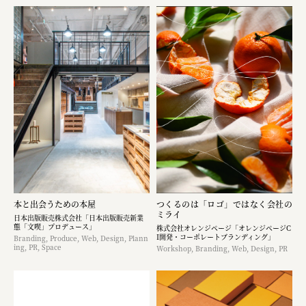
本と出会うための本屋
つくるのは「ロゴ」ではなく​会社の
ミライ
日本出版販売株式会社「日本出版販売新業
態「文喫」プロデュース」
株式会社オレンジページ​「オレンジページC
I開発・コーポレートブランディング​」
Branding, Produce, Web, Design, Plann
ing, PR, Space
Workshop, Branding, Web, Design, PR