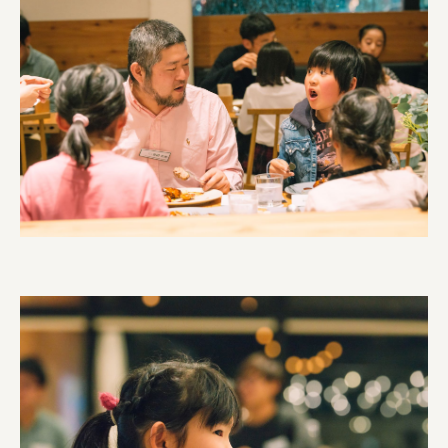
株式会社 未来ガ驚喜研究所
Panasonic
江東区
日鉄興和不動産株式会社
株式会社コスモスイニシア
株式会社亀屋万年堂