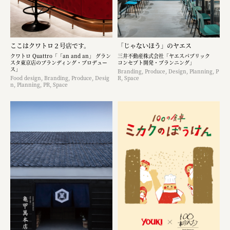
ここはクワトロ２号店です。
「じゃないほう」のヤエス
クワトロ Quattro「「an and an」 グラン
三井不動産株式会社「ヤエスパブリック
スタ東京店のブランディング・プロデュー
コンセプト開発・プランニング」
ス」
Branding, Produce, Design, Planning, P
Food design, Branding, Produce, Desig
R, Space
n, Planning, PR, Space