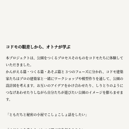
株式会社ニューテックシンセイ
PALAB
株式会社ドリームプラザ
GOEMON
株式会社ヤマサン
コドモの眼差しから、オトナが学ぶ
株式会社 マツバラ
本プロジェクトは、公園をつくるプロセスそのものをコドモたちに体験して
いただきました。
株式会社東果堂
かんがえる篇・つくる篇・あそぶ篇と３つのフェーズに分かれ、コドモ建築
アトラス化成
家たちはプロの建築家と一緒にワークショップや模型作りを通して、公園の
設計図を考えます。お互いのアイデアをかけ合わせたり、しりとりのように
株式会社 中日ステンドアート
つなげあわせたりしながら自分たちが遊びたい公園のイメージを膨らませま
DEAR FRIEND'S
す。
株式会社ポーラ
「ともだちと秘密の小屋でこしょこしょ話をしたい」
株式会社ロッテ