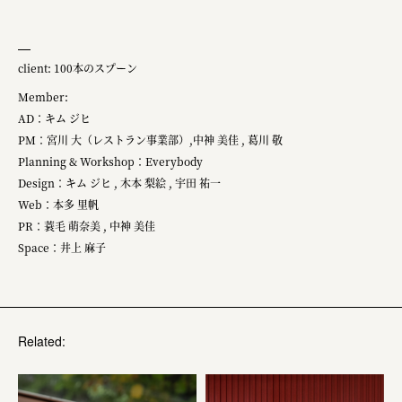
client: 100本のスプーン
Member:
AD：キム ジヒ
PM：宮川 大（レストラン事業部）,中神 美佳 , 葛川 敬
Planning & Workshop：Everybody
Design：キム ジヒ , 木本 梨絵 , 宇田 祐一
Web：本多 里帆
PR：蓑毛 萌奈美 , 中神 美佳
Space：井上 麻子
Related: