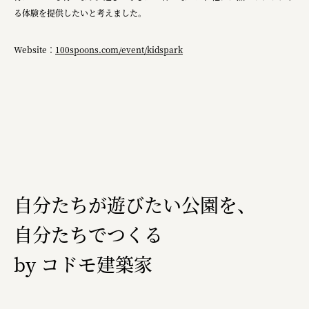
る体験を提供したいと考えました。
三國屋善五郎
福山電業株式会社
Website：
100spoons.com/event/kidspark
有限会社 南印度洋行
株式会社カタパット
なかがわの恵み活用協議会
GLASS-LAB株式会社
株式会社オカムラ
自分たちが遊びたい公園を、
株式会社ENO.STUDIO
自分たちでつくる
日本商工会議所
by コドモ建築家
ユウキ食品株式会社、株式会社広明通信社
株式会社ひらく