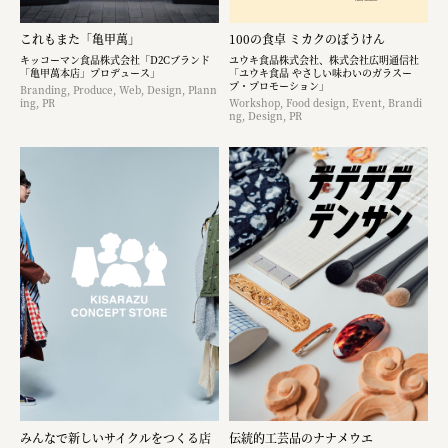
これもまた「亀甲萬」
100の食卓 ミカクのぼうけん
キッコーマン食品株式会社「D2Cブランド
ユウキ食品株式会社、株式会社広明通信社
「亀甲萬本店」プロデュース」
「ユウキ食品 やさしい味わいのガラスー
プ・プロモーション」
Branding, Produce, Web, Design, Plann
ing, PR
Workshop, Food design, Event, Brandi
ng, Design, PR
みんなで新しいサイクルをつくる店
伝統的工芸品のナナメウエ