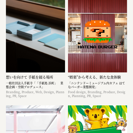
想いを向けて 手紙を綴る場所
“娯楽”から考える、新たな食体験
一般社団法人手紙寺「「手紙処 浜町」 業
「ニンテンドーミュージアム内カフェ はて
態企画・空間プロデュース」
なバーガー業態開発」
Branding, Produce, Web, Design, Plann
Food design, Branding, Produce, Desig
ing, PR, Space
n, Planning, PR, Space