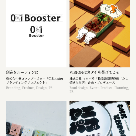
創造をルーティンに
VISIONはカタチを帯びてこそ
株式会社ゼロワンブースター「01Booster
株式会社 マツバラ「松原紙器製作所「たこ
ブランディングプロジェクト」
焼き屋出店」企画・プロデュース」
Branding, Produce, Design, PR
Food design, Event, Produce, Planning,
PR