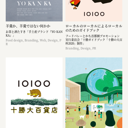
羊羹か、羊羹ではない何かか
ローカルのローカルによるローカル
のためのガイドブック
お茶と酒たすき「手土産ブランド『YO KAN
KA』」
フードバレーとかち首都圏プロモーション
実行委員会「十勝ガイドブック「十勝の大百
Food design, Branding, Web, Design, P
科2020」制作」
R
Branding, Design, PR