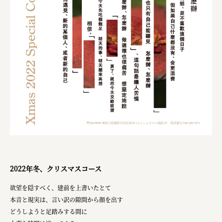
株式会社 未来ガ驚喜研究所
Panasonic
江東区
日鉄興和不動産株式会社
株式会社コスモスイニシア
株式会社亀屋万年堂
2022年冬、クリスマスコース
欲望を隠すべく、建前を上書いたとて
本音と現実は、言い訳の隙間から顔を出す
どうしようと足踏みする間に