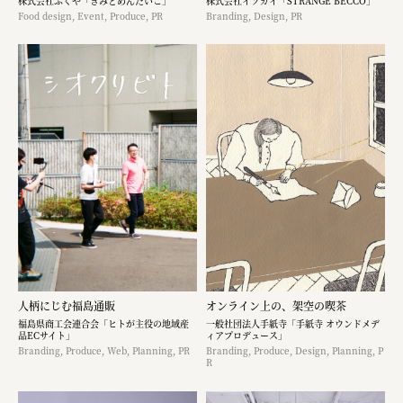
株式会社ふくや「きみとめんたいこ」
株式会社イソガイ「STRANGE BECCO」
Food design, Event, Produce, PR
Branding, Design, PR
人柄にじむ福島通販
オンライン上の、架空の喫茶
福島県商工会連合会「ヒトが主役の地域産
一般社団法人手紙寺「手紙寺 オウンドメデ
品ECサイト」
ィアプロデュース」
Branding, Produce, Web, Planning, PR
Branding, Produce, Design, Planning, P
R