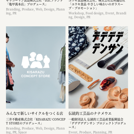
キッコーマン食品株式会社「D2Cブランド
ユウキ食品株式会社、株式会社広明通信社
「亀甲萬本店」プロデュース」
「ユウキ食品 やさしい味わいのガラスー
プ・プロモーション」
Branding, Produce, Web, Design, Plann
ing, PR
Workshop, Food design, Event, Brandi
ng, Design, PR
みんなで新しいサイクルをつくる店
伝統的工芸品のナナメウエ
三井不動産株式会社「KISARAZU CONCEP
一般財団法人 伝統的工芸品産業振興協会
T STOREのプロデュース」
「デデデデデンサン プロジェクトプロデュ
ース」
Branding, Produce, Web, Design, Plann
ing, PR, Space
Event, Produce, Planning, PR