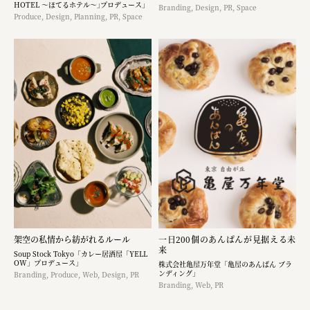
HOTEL ～ほてるホテル～｣プロデュース」
Branding, Design, PR, Space
Produce, Design, Planning, PR, Space
架空の私情から紡がれるルール
一日200個のあんぱんが見据える未
来
Soup Stock Tokyo「カレー居酒屋「YELL
OW」プロデュース」
株式会社亀屋万年堂「亀屋のあんぱん ブラ
ンディング」
Branding, Produce, Web, Design, PR
Branding, Web, PR