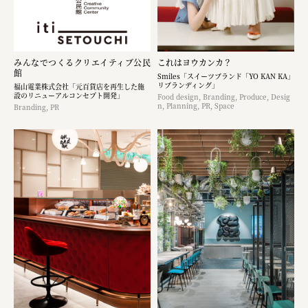
みんなでつくるクリエイティブ公民
これはヨウカンカ？
館
Smiles「スイーツブランド「YO KAN KA」
リブランディング」
福山電業株式会社「元百貨店を再生した施
設のリニューアルコンセプト開発」
Food design, Branding, Produce, Desig
n, Planning, PR, Space
Branding, PR