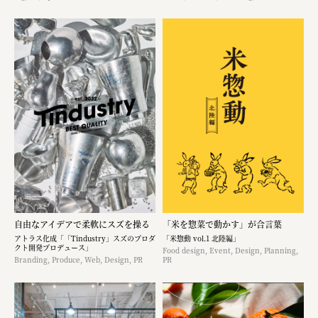
自由なアイデアで柔軟にスズを操る
「米を惣菜で動かす」が合言葉
アトラス化成「「Tindustry」スズのプロダ
「米惣動 vol.1 北陸編」
クト開発プロデュース」
Food design, Event, Design, Planning,
Branding, Produce, Web, Design, PR
PR