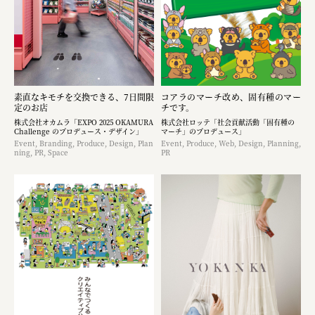
素直なキモチを交換できる、7日間限
コアラのマーチ改め、固有種のマー
定のお店
チです。
株式会社オカムラ「EXPO 2025 OKAMURA
株式会社ロッテ「社会貢献活動「固有種の
Challenge のプロデュース・デザイン」
マーチ」のプロデュース」
Event, Branding, Produce, Design, Plan
Event, Produce, Web, Design, Planning,
ning, PR, Space
PR