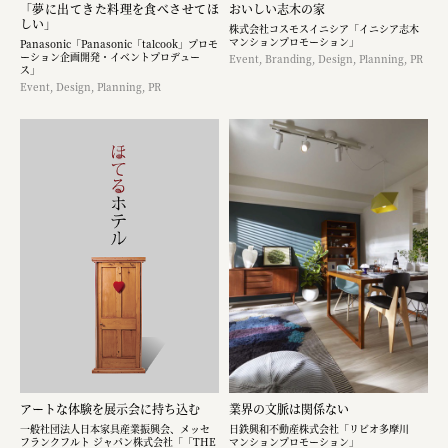
「夢に出てきた料理を食べさせてほ
おいしい志木の家
しい」
株式会社コスモスイニシア「イニシア志木
マンションプロモーション」
Panasonic「Panasonic「talcook」プロモ
ーション企画開発・イベントプロデュー
Event, Branding, Design, Planning, PR
ス」
Event, Design, Planning, PR
アートな体験を展示会に持ち込む​
業界の文脈は関係ない
一般社団法人日本家具産業振興会、メッセ
日鉄興和不動産株式会社「リビオ多摩川
フランクフルト ジャパン株式会社「「THE
マンションプロモーション」