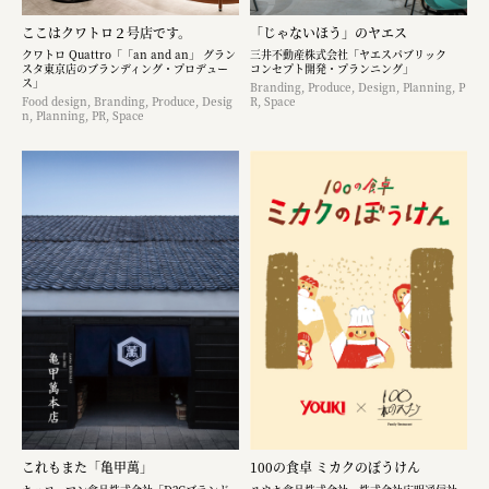
ここはクワトロ２号店です。
「じゃないほう」のヤエス
クワトロ Quattro「「an and an」 グラン
三井不動産株式会社「ヤエスパブリック
スタ東京店のブランディング・プロデュー
コンセプト開発・プランニング」
ス」
Branding, Produce, Design, Planning, P
Food design, Branding, Produce, Desig
R, Space
n, Planning, PR, Space
これもまた「亀甲萬」
100の食卓 ミカクのぼうけん