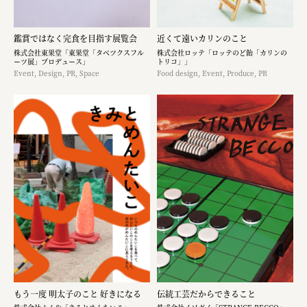
鑑賞ではなく完食を目指す展覧会
近くて遠いカリンのこと
株式会社東果堂「東果堂「タベツクスフル
株式会社ロッテ「ロッテのど飴「カリンの
ーツ展」プロデュース」
トリコ」」
Event, Design, PR, Space
Food design, Event, Produce, PR
もう一度 明太子のこと 好きになる
伝統工芸だからできること