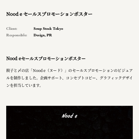
planning
Nood e セールスプロモーションポスター
space
Client:
Soup Stock Tokyo
Responsible:
Design
,
PR
Smiles
Soup Stock Tokyo
Nood eセールスプロモーションポスター
100本のスプーン
餃子と〆の店「Nood e（ヌード）」のセールスプロモーションのビジュア
メッセフランクフルト ジャパン株式会社
ルを制作しました。企画サポート、コンセプトコピー、グラフィックデザイ
ンを担当しています。
キリンホールディングス株式会社
ソロフレッシュコーヒーシステム株式会社
ピジョン株式会社
アトラス化成株式会社
複合的な形式で実施