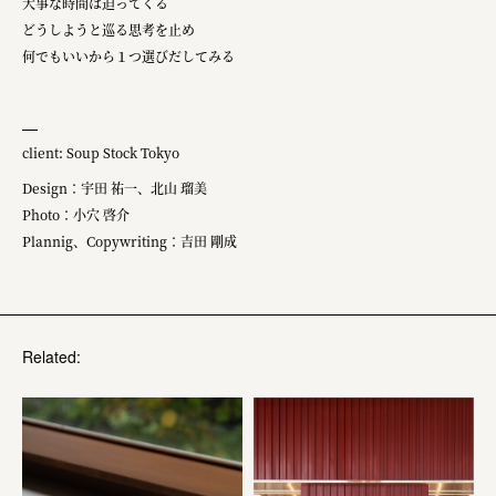
大事な時間は迫ってくる
どうしようと巡る思考を止め
何でもいいから１つ選びだしてみる
client: Soup Stock Tokyo
Design：宇田 祐一、北山 瑠美
Photo：小穴 啓介
Plannig、Copywriting：吉田 剛成
Related: