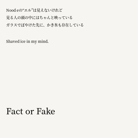
宗教法人圓能寺立 若草幼稚園
Nood eの“エル”は見えないけれど
株式会社 照沼
見る人の頭の中にはちゃんと映っている
ガラスでぼやけた先に、かき氷も存在している
食処くさの根
株式会社クイーンピスタチオ
Shaved ice in my mind.
JR東日本クロスステーション
株式会社ハッチ
株式会社リブロプラス
福島県商工会連合会
京セラ株式会社
Fact or Fake
一般社団法人手紙寺
土佐しらす食堂二万匹
オーナークライアント 日南市／設計・施工 株式会社乃