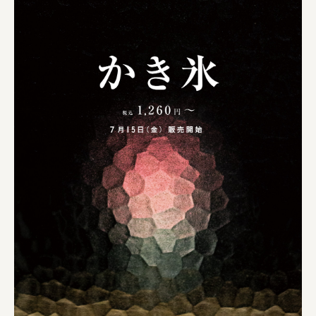
三國屋善五郎
福山電業株式会社
有限会社 南印度洋行
株式会社カタパット
なかがわの恵み活用協議会
GLASS-LAB株式会社
株式会社オカムラ
株式会社ENO.STUDIO
日本商工会議所
ユウキ食品株式会社、株式会社広明通信社
株式会社ひらく