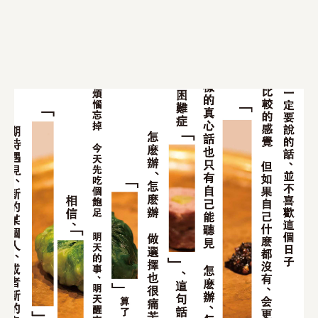
株式会社美らイチゴ
amirisu株式会社
SPACE COTAN株式会社 / 大樹町役場企画商工課航空
クワトロ Quattro
株式会社オレンジページ​
フジ物産株式会社
ユウキ食品株式会社, 株式会社ビーツ
お茶と酒たすき
野村不動産ビルディング株式会社
大堀相馬焼陶吉郎窯
株式会社ゼロワンブースター
叶や豆冨 大椙食品