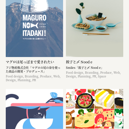
マグロは尾っぽまで愛されたい
餃子と〆 Nood e
フジ物産株式会社「マグロの尾の身を使っ
Smiles「餃子と〆 Nood e」
た商品の開発・プロデュース」
Food design, Branding, Produce, Web,
Food design, Branding, Produce, Web,
Design, Planning, PR, Space
Design, Planning, PR