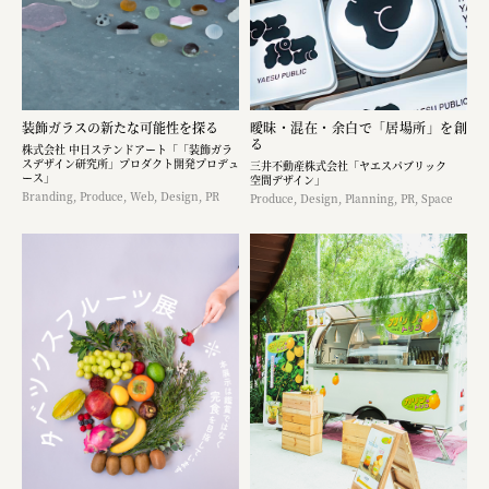
装飾ガラスの新たな可能性を探る
曖昧・混在・余白で「居場所」を創
る
株式会社 中日ステンドアート「「装飾ガラ
スデザイン研究所」プロダクト開発プロデュ
三井不動産株式会社「ヤエスパブリック
ース」
空間デザイン」
Branding, Produce, Web, Design, PR
Produce, Design, Planning, PR, Space