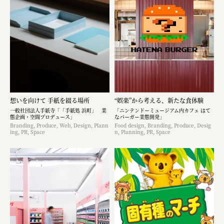
想いを向けて 手紙を綴る場所
“娯楽”から考える、新たな食体験
一般社団法人手紙寺「「手紙処 浜町」 業
「ニンテンドーミュージアム内カフェ はて
態企画・空間プロデュース」
なバーガー業態開発」
Branding, Produce, Web, Design, Plann
Food design, Branding, Produce, Desig
ing, PR, Space
n, Planning, PR, Space