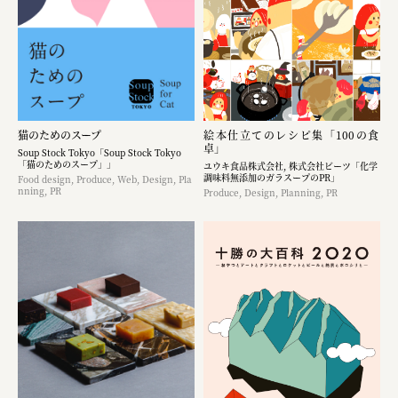
猫のためのスープ
絵本仕立てのレシピ集「100の食
卓」
Soup Stock Tokyo「Soup Stock Tokyo
「猫のためのスープ」」
ユウキ食品株式会社, 株式会社ビーツ「化学
調味料無添加のガラスープのPR」
Food design, Produce, Web, Design, Pla
nning, PR
Produce, Design, Planning, PR