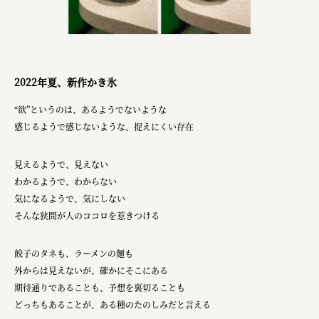
ourselves
一般財団法人 伝統的工芸品産業振興協会
株式会社池田泉州銀行
2022年夏、新作かき氷
岡野バルブ製造株式会社
“欲”というのは、あるようでないような
株式会社ふくや
感じるようで感じないような、捉えにくい存在
三井不動産株式会社
見えるようで、見えない
有限会社 丸久商店
わかるようで、わからない
株式会社イソガイ
気になるようで、気にしない
そんな狭間が人のココロを惹きつける
インターステラテクノロジズ株式会社
キッコーマン食品株式会社
餃子のタネも、ラーメンの麺も
外からは見えないが、確かにそこにある
住友化学株式会社
期待通りであることも、予想を裏切ることも
株式会社リビタ
どっちもあることが、ある種のたのしみだと言える