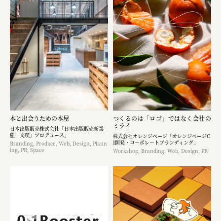
本と出会うための本屋
つくるのは「ロゴ」ではなく​会社の
ミライ
日本出版販売株式会社「日本出版販売新業
態「文喫」プロデュース」
株式会社オレンジページ​「オレンジページC
I開発・コーポレートブランディング​」
Branding, Produce, Web, Design, Plann
ing, PR, Space
Workshop, Branding, Web, Design, PR