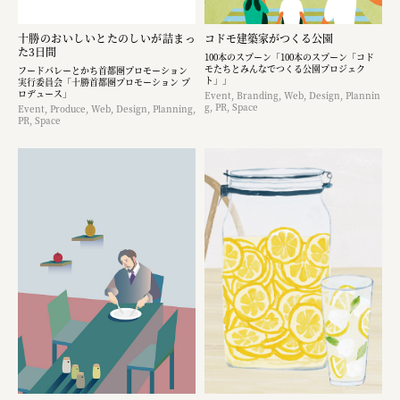
十勝のおいしいとたのしいが詰まっ
コドモ建築家がつくる公園
た3日間
100本のスプーン「100本のスプーン「コド
モたちとみんなでつくる公園プロジェク
フードバレーとかち首都圏プロモーション
ト」」
実行委員会「十勝首都圏プロモーション プ
ロデュース」
Event, Branding, Web, Design, Plannin
g, PR, Space
Event, Produce, Web, Design, Planning,
PR, Space