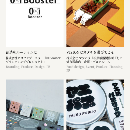
創造をルーティンに
VISIONはカタチを帯びてこそ
株式会社ゼロワンブースター「01Booster
株式会社 マツバラ「松原紙器製作所「たこ
ブランディングプロジェクト」
焼き屋出店」企画・プロデュース」
Branding, Produce, Design, PR
Food design, Event, Produce, Planning,
PR