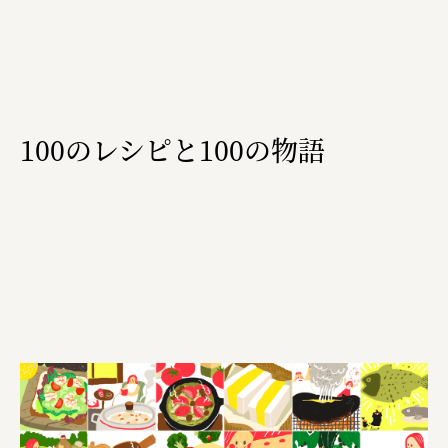
福山電業株式会社
有限会社 南印度洋行
株式会社カタパット
100のレシピと100の物語
なかがわの恵み活用協議会
GLASS-LAB株式会社
株式会社オカムラ
株式会社ENO.STUDIO
日本商工会議所
ユウキ食品株式会社、株式会社広明通信社
株式会社ひらく