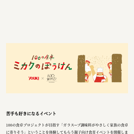
株式会社美らイチゴ
amirisu株式会社
SPACE COTAN株式会社 / 大樹町役場企画商工課航空
クワトロ Quattro
株式会社オレンジページ​
フジ物産株式会社
ユウキ食品株式会社, 株式会社ビーツ
お茶と酒たすき
野村不動産ビルディング株式会社
大堀相馬焼陶吉郎窯
苦手も好きになるイベント
株式会社ゼロワンブースター
100の食卓プロジェクトが目指す「ガラスープ調味料がやさしく家族の食卓
に寄りそう」ということを体験してもらう親子向け食育イベントを開催しま
叶や豆冨 大椙食品