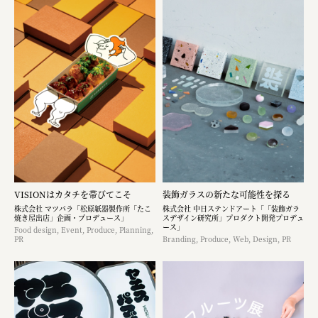
VISIONはカタチを帯びてこそ
装飾ガラスの新たな可能性を探る
株式会社 マツバラ「松原紙器製作所「たこ
株式会社 中日ステンドアート「「装飾ガラ
焼き屋出店」企画・プロデュース」
スデザイン研究所」プロダクト開発プロデュ
ース」
Food design, Event, Produce, Planning,
PR
Branding, Produce, Web, Design, PR