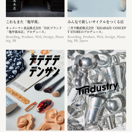
これもまた「亀甲萬」
みんなで新しいサイクルをつくる店
キッコーマン食品株式会社「D2Cブランド
三井不動産株式会社「KISARAZU CONCEP
「亀甲萬本店」プロデュース」
T STOREのプロデュース」
Branding, Produce, Web, Design, Plann
Branding, Produce, Web, Design, Plann
ing, PR
ing, PR, Space