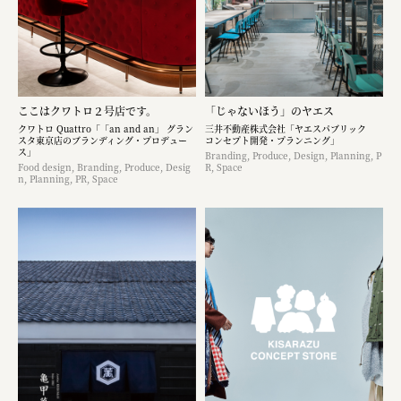
ここはクワトロ２号店です。
「じゃないほう」のヤエス
クワトロ Quattro「「an and an」 グラン
三井不動産株式会社「ヤエスパブリック
スタ東京店のブランディング・プロデュー
コンセプト開発・プランニング」
ス」
Branding, Produce, Design, Planning, P
Food design, Branding, Produce, Desig
R, Space
n, Planning, PR, Space