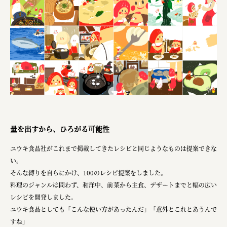
株式会社ニューテックシンセイ
PALAB
株式会社ドリームプラザ
GOEMON
株式会社ヤマサン
株式会社 マツバラ
株式会社東果堂
量を出すから、ひろがる可能性
アトラス化成
ユウキ食品社がこれまで掲載してきたレシピと同じようなものは提案できな
株式会社 中日ステンドアート
い。
そんな縛りを自らにかけ、100のレシピ提案をしました。
DEAR FRIEND'S
料理のジャンルは問わず、和洋中、前菜から主食、デザートまでと幅の広い
株式会社ポーラ
レシピを開発しました。
ユウキ食品としても「こんな使い方があったんだ」「意外とこれとあうんで
株式会社ロッテ
すね」