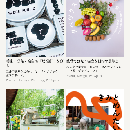
曖昧・混在・余白で「居場所」を創
鑑賞ではなく完食を目指す展覧会
る
株式会社東果堂「東果堂「タベツクスフル
ーツ展」プロデュース」
三井不動産株式会社「ヤエスパブリック
空間デザイン」
Event, Design, PR, Space
Produce, Design, Planning, PR, Space