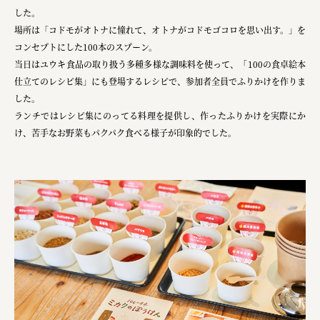
した。
株式会社 京都産業振興センター
場所は「コドモがオトナに憧れて、オトナがコドモゴコロを思い出す。」を
コンセプトにした100本のスプーン。
旭酒造株式会社
当日はユウキ食品の取り扱う多種多様な調味料を使って、「100の食卓絵本
株式会社レリアン
仕立てのレシピ集」にも登場するレシピで、参加者全員でふりかけを作りま
した。
日本出版販売株式会社
ランチではレシピ集にのってる料理を提供し、作ったふりかけを実際にか
一般社団法人日本家具産業振興会、メッセフランクフルト
け、苦手なお野菜もパクパク食べる様子が印象的でした。
フードバレーとかち首都圏プロモーション実行委員会
株式会社 中華・高橋
株式会社ITC
オクズミ商事
学校法人加藤学園
横浜市