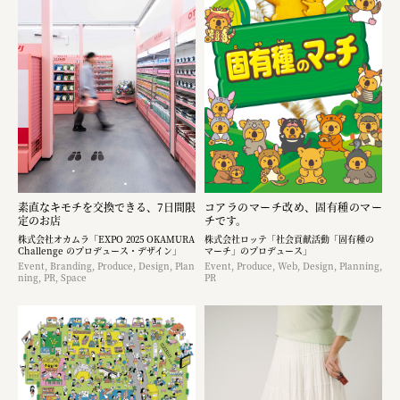
素直なキモチを交換できる、7日間限
コアラのマーチ改め、固有種のマー
定のお店
チです。
株式会社オカムラ「EXPO 2025 OKAMURA
株式会社ロッテ「社会貢献活動「固有種の
Challenge のプロデュース・デザイン」
マーチ」のプロデュース」
Event, Branding, Produce, Design, Plan
Event, Produce, Web, Design, Planning,
ning, PR, Space
PR