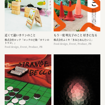
近くて遠いカリンのこと
もう一度 明太子のこと 好きになる
株式会社ロッテ「ロッテのど飴「カリンの
株式会社ふくや「きみとめんたいこ」
トリコ」」
Food design, Event, Produce, PR
Food design, Event, Produce, PR