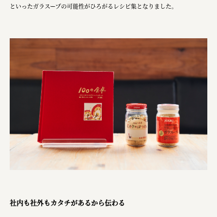
ourselves
といったガラスープの可能性がひろがるレシピ集となりました。
一般財団法人 伝統的工芸品産業振興協会
株式会社池田泉州銀行
岡野バルブ製造株式会社
株式会社ふくや
三井不動産株式会社
有限会社 丸久商店
株式会社イソガイ
インターステラテクノロジズ株式会社
キッコーマン食品株式会社
住友化学株式会社
社内も社外もカタチがあるから伝わる
株式会社リビタ