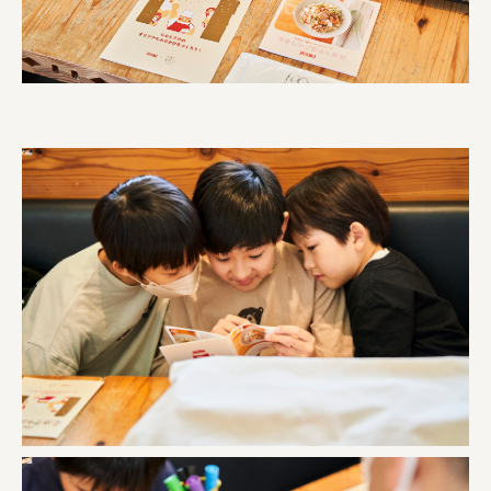
株式会社 未来ガ驚喜研究所
Panasonic
江東区
日鉄興和不動産株式会社
株式会社コスモスイニシア
株式会社亀屋万年堂