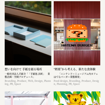
想いを向けて 手紙を綴る場所
“娯楽”から考える、新たな食体験
一般社団法人手紙寺「「手紙処 浜町」 業
「ニンテンドーミュージアム内カフェ
態企画・空間プロデュース」
はてなバーガー業態開発」
Branding, Produce, Web, Design, Plann
Food design, Branding, Produce, Desig
ing, PR, Space
n, Planning, PR, Space