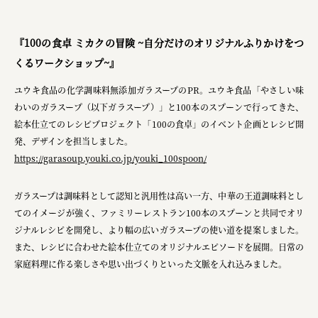
planning
space
『100の食卓 ミカクの冒険 ~自分だけのオリジナルふりかけをつ
くるワークショップ~』
ユウキ食品の化学調味料無添加ガラスープのPR。ユウキ食品「やさしい味
Smiles
わいのガラスープ（以下ガラスープ）」と100本のスプーンで行ってきた、
絵本仕立てのレシピプロジェクト「100の食卓」のイベント企画とレシピ開
Soup Stock Tokyo
発、デザインを担当しました。
100本のスプーン
https://garasoup.youki.co.jp/youki_100spoon/
キリンホールディングス株式会社
ガラスープは調味料として認知と汎用性は高い一方、中華の王道調味料とし
ソロフレッシュコーヒーシステム株式会社
てのイメージが強く、ファミリーレストラン100本のスプーンと共同でオリ
ジナルレシピを開発し、より幅の広いガラスープの使い道を提案しました。
ピジョン株式会社
また、レシピに合わせた絵本仕立てのオリジナルエピソードを展開。日常の
アトラス化成株式会社
家庭料理に作る楽しさや思い出づくりといった文脈を入れ込みました。​
複合的な形式で実施
三國屋善五郎