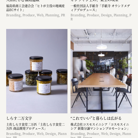
福島県商工会連合会「ヒトが主役の地域産
一般社団法人手紙寺「手紙寺 オウンドメデ
品ECサイト」
ィアプロデュース」
Branding, Produce, Web, Planning, PR
Branding, Produce, Design, Planning, P
R
しらす二万文字
“これでいい”と暮らしは広がる
土佐しらす食堂二万匹「土佐しらす食堂二
株式会社コスモスイニシア「コスモスイニ
万匹 商品開発プロデュース」
シア 新築分譲マンションプロモーション」
Branding, Produce, Web, Design, Plann
Branding, Produce, Web, Design, Plann
ing, PR
ing, PR, Space