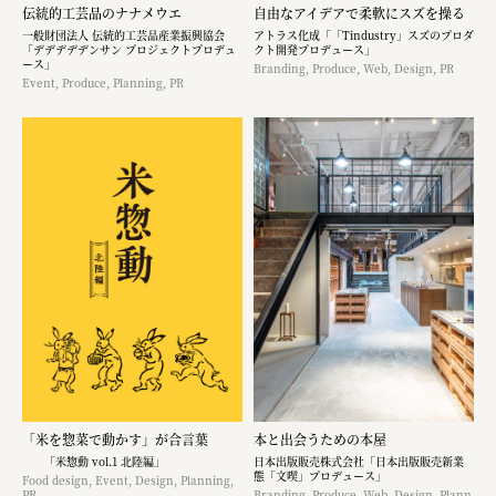
伝統的工芸品のナナメウエ
自由なアイデアで柔軟にスズを操る
一般財団法人 伝統的工芸品産業振興協会
アトラス化成「「Tindustry」スズのプロダ
「デデデデデンサン プロジェクトプロデュ
クト開発プロデュース」
ース」
Branding, Produce, Web, Design, PR
Event, Produce, Planning, PR
「米を惣菜で動かす」が合言葉
本と出会うための本屋
「米惣動 vol.1 北陸編」
日本出版販売株式会社「日本出版販売新業
態「文喫」プロデュース」
Food design, Event, Design, Planning,
PR
Branding, Produce, Web, Design, Plann