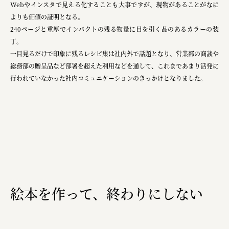
Webやインスタで見える化することも大事ですが、現物があることがなに
宗教法人圓能寺立 若草幼稚園
よりも価値の証明となる。
株式会社 照沼
240ページと重厚でインパクトの残る物量に目を引く品のあるカラーの装
丁。
食処くさの根
一目見るだけで印象に残るレシピ集は社内外で話題となり、営業部の商談や
総務部の贈呈品など部署を超えた利用などを通して、これまであまり活発に
株式会社クイーンピスタチオ
行われていなかった社内コミュニケーションのきっかけとなりました。
JR東日本クロスステーション
株式会社ハッチ
株式会社リブロプラス
福島県商工会連合会
京セラ株式会社
一般社団法人手紙寺
絵本を作って、終わりにしない
土佐しらす食堂二万匹
オーナークライアント 日南市／設計・施工 株式会社乃