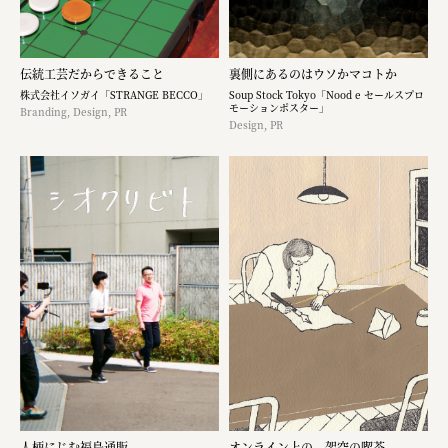
伝統工芸だからできること
裏側にあるのはウソかマコトか
株式会社イソガイ「STRANGE BECCO」
Soup Stock Tokyo「Nood e セールスプロ
モーションポスター」
Branding, Design, PR
Design, PR
人柄にじむ福島通販
オンライン上の、架空の喫茶