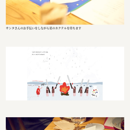
宗教法人圓能寺立 若草幼稚園
株式会社 照沼
食処くさの根
サンタさんのお手伝いをしながら星のカクテルを待ちます
株式会社クイーンピスタチオ
JR東日本クロスステーション
株式会社ハッチ
株式会社リブロプラス
福島県商工会連合会
京セラ株式会社
一般社団法人手紙寺
土佐しらす食堂二万匹
オーナークライアント 日南市／設計・施工 株式会社乃