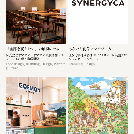
「全部を変えたい」の最初の一歩
あなたと化学でシナジーカ
株式会社ヤマサン「ヤマサン 飲食店舗リニ
住友化学株式会社「SYNERGYCA 共創ラウ
ューアルに伴う業態開発」
ンジのネーミング・BI」
Food design, Branding, Design, Plannin
Branding, Design
g, Space