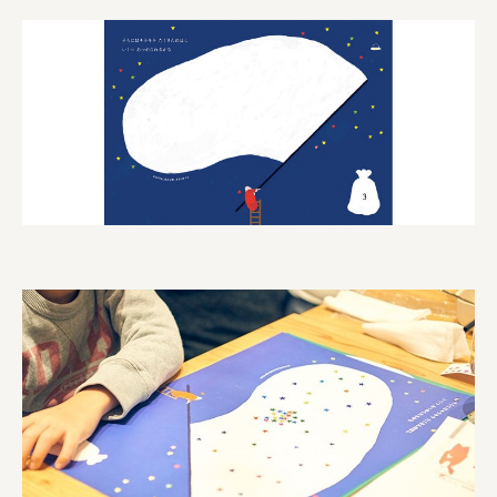
ourselves
一般財団法人 伝統的工芸品産業振興協会
株式会社池田泉州銀行
岡野バルブ製造株式会社
株式会社ふくや
三井不動産株式会社
有限会社 丸久商店
株式会社イソガイ
インターステラテクノロジズ株式会社
キッコーマン食品株式会社
住友化学株式会社
株式会社リビタ