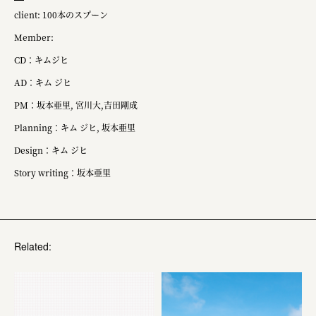
株式会社 未来ガ驚喜研究所
client: 100本のスプーン
Panasonic
Member:
江東区
CD：キムジヒ
AD：キム ジヒ
日鉄興和不動産株式会社
PM：坂本亜里, 宮川大,吉田剛成
株式会社コスモスイニシア
Planning：キム ジヒ, 坂本亜里
株式会社亀屋万年堂
Design：キム ジヒ
Story writing：坂本亜里
Related: