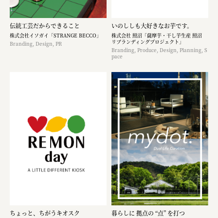
伝統工芸だからできること
いのししも大好きなお芋です。​
株式会社イソガイ「STRANGE BECCO」
株式会社 照沼「薩摩芋・干し芋生産 照沼
リブランディングプロジェクト」
Branding, Design, PR
Branding, Produce, Design, Planning, S
pace
ちょっと、ちがうキオスク
暮らしに 拠点の “点” を打つ