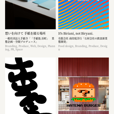
想いを向けて 手紙を綴る場所
It's Biriani, not Biryani.
一般社団法人手紙寺「「手紙処 浜町」 業
有限会社 南印度洋行「石材会社の飲食新業
態企画・空間プロデュース」
態開発」
Branding, Produce, Web, Design, Plann
Food design, Branding, Produce, Desig
ing, PR, Space
n