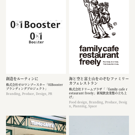
創造をルーティンに
海と空と富士山をのぞむファミリー
カフェレストラン
株式会社ゼロワンブースター「01Booster
ブランディングプロジェクト」
株式会社ドリームプラザ「「family cafe r
estaurant freely」新規飲食業態の立ち上
Branding, Produce, Design, PR
げ」
Food design, Branding, Produce, Desig
n, Planning, Space