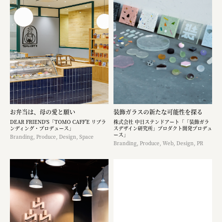
お弁当は、母の愛と願い
装飾ガラスの新たな可能性を探る
DEAR FRIEND'S「TOMO CAFF’E リブラ
株式会社 中日ステンドアート「「装飾ガラ
ンディング・プロデュース」
スデザイン研究所」プロダクト開発プロデュ
ース」
Branding, Produce, Design, Space
Branding, Produce, Web, Design, PR