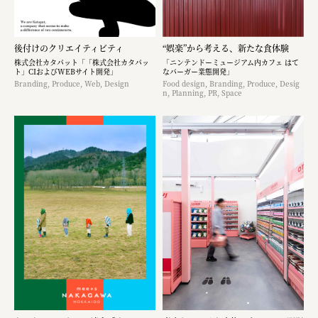
後付けのクリエイティビティ
“娯楽”から考える、新たな食体験
株式会社カタパット「「株式会社カタパッ
「ニンテンドーミュージアム内カフェ はて
ト」CIおよびWEBサイト開発」
なバーガー業態開発」
Branding, Produce, Web, Design
Food design, Branding, Produce, Desig
n, Planning, PR, Space