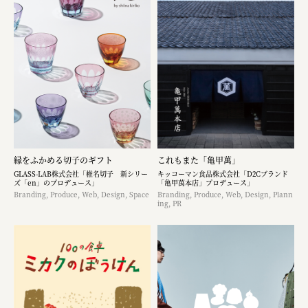
縁をふかめる切子のギフト
これもまた「亀甲萬」
GLASS-LAB株式会社「椎名切子 新シリー
キッコーマン食品株式会社「D2Cブランド
ズ「en」のプロデュース」
「亀甲萬本店」プロデュース」
Branding, Produce, Web, Design, Space
Branding, Produce, Web, Design, Plann
ing, PR