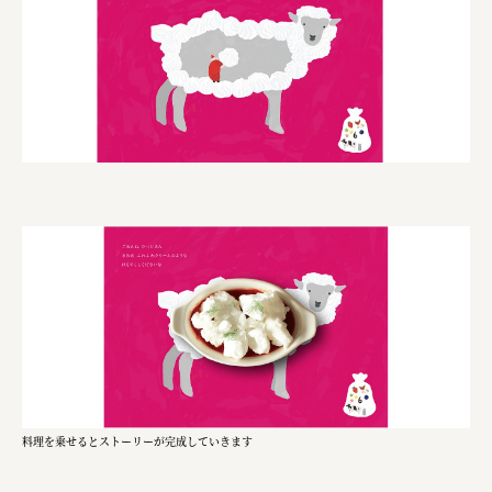
株式会社ニューテックシンセイ
PALAB
株式会社ドリームプラザ
GOEMON
株式会社ヤマサン
株式会社 マツバラ
株式会社東果堂
アトラス化成
株式会社 中日ステンドアート
DEAR FRIEND'S
株式会社ポーラ
料理を乗せるとストーリーが完成していきます
株式会社ロッテ