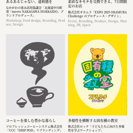
あるあるじゃない、違和感を
素直なキモチを交換できる、7日間限
定のお店
なかがわの恵み活用協議会「北海道中川町
発「meets NAKAGAWA HOKKAIDO」ブ
株式会社オカムラ「EXPO 2025 OKAMURA
ランドプロデュース」
Challenge のプロデュース・デザイン」
Workshop, Food design, Branding, Prod
Event, Branding, Produce, Design, Plan
uce, Design
ning, PR, Space
コーヒーを楽しむ豊かな暮らし
多様性を横断する固有種の教室
ソロフレッシュコーヒーシステム株式会社
株式会社ロッテ「子どもたちに向けた多様
「UCC「DRIP POD」リブランディング」
性を学ぶワークショップ」