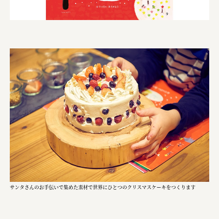
株式会社 京都産業振興センター
旭酒造株式会社
株式会社レリアン
日本出版販売株式会社
一般社団法人日本家具産業振興会、メッセフランクフルト
フードバレーとかち首都圏プロモーション実行委員会
株式会社 中華・高橋
株式会社ITC
オクズミ商事
学校法人加藤学園
サンタさんのお手伝いで集めた素材で世界にひとつのクリスマスケーキをつくります
横浜市