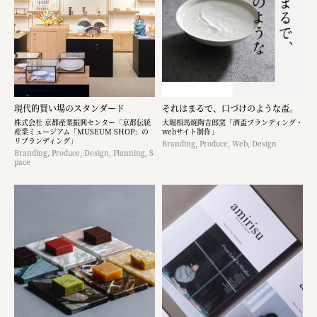
現代的買い場のスタンダード
それはまるで、口づけのような盃。
株式会社 京都産業振興センター「京都伝統
大堀相馬焼陶吉郎窯「酒盃ブランディング・
産業ミュージアム「MUSEUM SHOP」の
webサイト制作」
リブランディング」
Branding, Produce, Web, Design
Branding, Produce, Design, Planning, S
pace