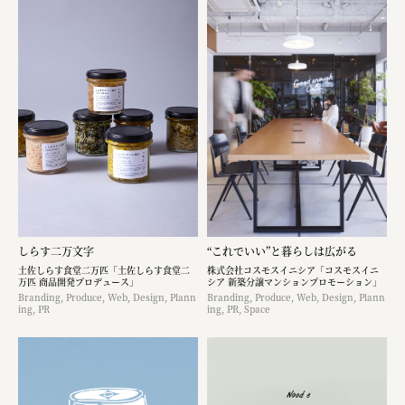
しらす二万文字
“これでいい”と暮らしは広がる
土佐しらす食堂二万匹「土佐しらす食堂二
株式会社コスモスイニシア「コスモスイニ
万匹 商品開発プロデュース」
シア 新築分譲マンションプロモーション」
Branding, Produce, Web, Design, Plann
Branding, Produce, Web, Design, Plann
ing, PR
ing, PR, Space