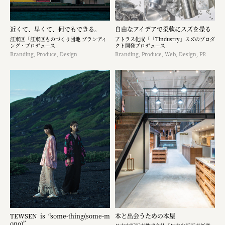
近くて、早くて、何でもできる。
自由なアイデアで柔軟にスズを操る
江東区「江東区ものづくり団地 ブランディ
アトラス化成「「Tindustry」スズのプロダ
ング・プロデュース」
クト開発プロデュース」
Branding, Produce, Design
Branding, Produce, Web, Design, PR
TEWSEN is “some-thing(some-m
本と出会うための本屋
ono)”.