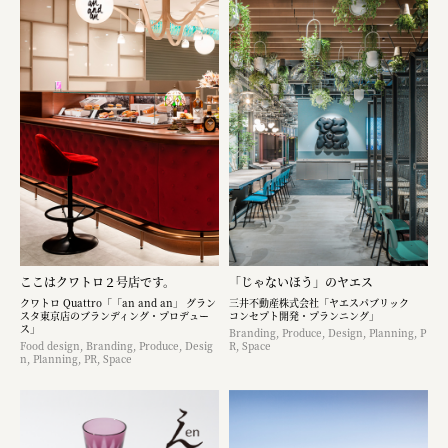
ここはクワトロ２号店です。
「じゃないほう」のヤエス
クワトロ Quattro「「an and an」 グラン
三井不動産株式会社「ヤエスパブリック
スタ東京店のブランディング・プロデュー
コンセプト開発・プランニング」
ス」
Branding, Produce, Design, Planning, P
Food design, Branding, Produce, Desig
R, Space
n, Planning, PR, Space