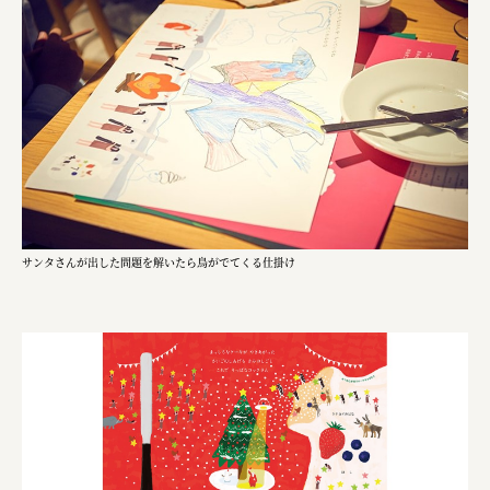
株式会社美らイチゴ
amirisu株式会社
SPACE COTAN株式会社 / 大樹町役場企画商工課航空
クワトロ Quattro
株式会社オレンジページ​
フジ物産株式会社
サンタさんが出した問題を解いたら鳥がでてくる仕掛け
ユウキ食品株式会社, 株式会社ビーツ
お茶と酒たすき
野村不動産ビルディング株式会社
大堀相馬焼陶吉郎窯
株式会社ゼロワンブースター
叶や豆冨 大椙食品