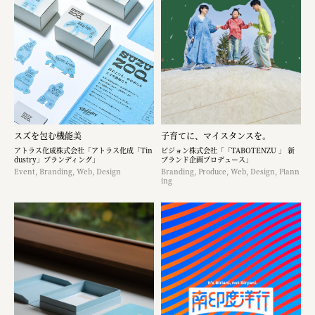
スズを包む機能美
子育てに、マイスタンスを。
アトラス化成株式会社「アトラス化成「Tin
ピジョン株式会社「「TABOTENZU 」 新
dustry」ブランディング」
ブランド企画プロデュース」
Event, Branding, Web, Design
Branding, Produce, Web, Design, Plann
ing