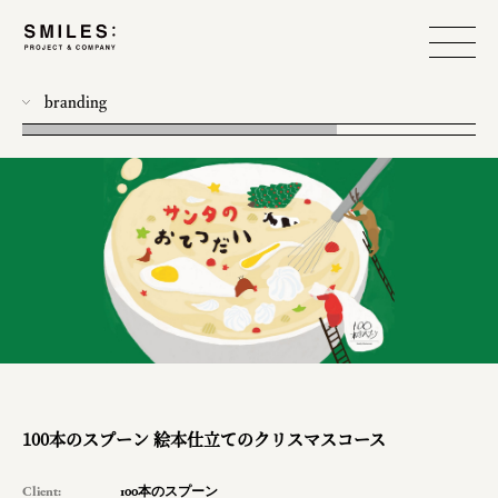
branding
all
photo
workshop
food design
event
produce
web
design
100本のスプーン 絵本仕立てのクリスマスコース
planning
Client:
100本のスプーン