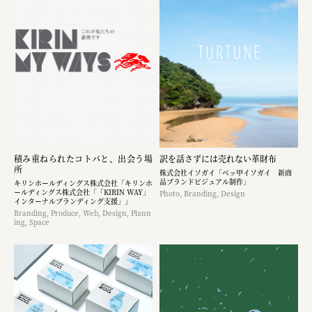
積み重ねられたコトバと、出会う場
訳を話さずには売れない革財布
所
株式会社イソガイ「ベッ甲イソガイ 新商
品ブランドビジュアル制作」
キリンホールディングス株式会社「キリンホ
ールディングス株式会社「「KIRIN WAY」
Photo, Branding, Design
インターナルブランディング支援」」
Branding, Produce, Web, Design, Plann
ing, Space