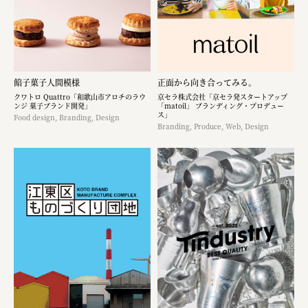
餡子菓子人間模様
正面から向き合ってみる。
クワトロ Quattro「和歌山市アロチのラウ
京セラ株式会社「京セラ発スタートアップ
ンジ 菓子ブランド開発」
「matoil」 ブランディング・プロデュー
ス」
Food design, Branding, Design
Branding, Produce, Web, Design