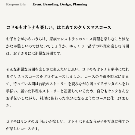
Responsible:
Event
,
Branding
,
Design
,
Planning
pr
space
コドモもオトナも楽しい、はじめてのクリスマスコース
お子さまが小さいうちは、家族でレストランのコース料理を楽しむことはな
Smiles
かなか難しいのではないでしょうか。ゆっくり一品ずつ料理を楽しむ時間
Soup Stock Tokyo
は、お子さまには退屈な時間です。
100本のスプーン
そんな退屈な時間を楽しさに変えたいと思い、コドモもオトナも夢中になれ
メッセフランクフルト ジャパン株式会社
るクリスマスコースをプロデュースしました。コースの台紙を絵本に変え
て、待っている間は台紙のストーリーを読みながら困ってるサンタさんをお
キリンホールディングス株式会社
手伝い。届いた料理もストーリーと連動しているため、自分もサンタさんを
お手伝いしながら、料理に関わった気分になるようなコースに仕上げまし
ソロフレッシュコーヒーシステム株式会社
た。
ピジョン株式会社
コドモはサンタのお手伝いが楽しい、オトナはそんな我が子を写真に残すの
アトラス化成株式会社
が楽しいコースです。
複合的な形式で実施