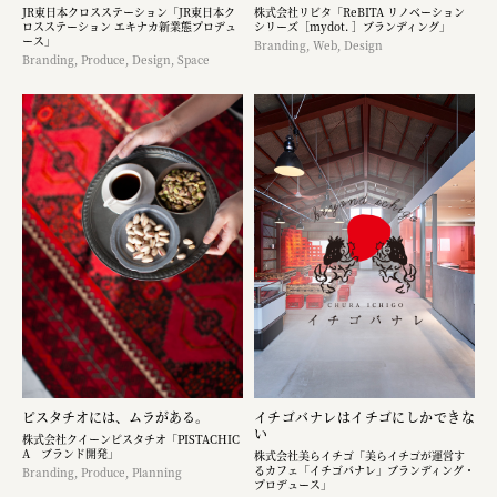
JR東日本クロスステーション「JR東日本ク
株式会社リビタ「ReBITA リノベーション
ロスステーション エキナカ新業態プロデュ
シリーズ［mydot. ］ブランディング」
ース」
Branding, Web, Design
Branding, Produce, Design, Space
ピスタチオには、ムラがある。
イチゴバナレはイチゴにしかできな
い
株式会社クイーンピスタチオ「PISTACHIC
A ブランド開発」
株式会社美らイチゴ「美らイチゴが運営す
るカフェ「イチゴバナレ」ブランディング・
Branding, Produce, Planning
プロデュース」