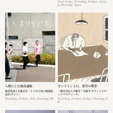
Food design, Branding, Produce, Desig
n, Planning, Space
人柄にじむ福島通販
オンライン上の、架空の喫茶
福島県商工会連合会「ヒトが主役の地域産
一般社団法人手紙寺「手紙寺 オウンドメデ
品ECサイト」
ィアプロデュース」
Branding, Produce, Web, Planning, PR
Branding, Produce, Design, Planning, P
R