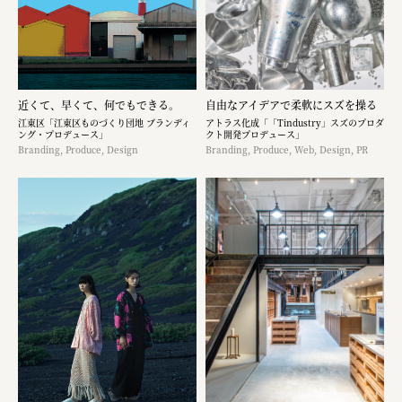
近くて、早くて、何でもできる。
自由なアイデアで柔軟にスズを操る
江東区「江東区ものづくり団地 ブランディ
アトラス化成「「Tindustry」スズのプロダ
ング・プロデュース」
クト開発プロデュース」
Branding, Produce, Design
Branding, Produce, Web, Design, PR