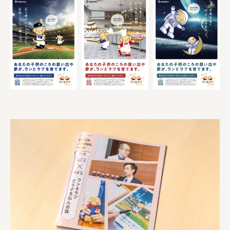
株式会社美らイチゴ
amirisu株式会社
SPACE COTAN株式会社 / 大樹町役場企画商工課航空
クワトロ Quattro
株式会社オレンジページ​
フジ物産株式会社
ユウキ食品株式会社, 株式会社ビーツ
お茶と酒たすき
野村不動産ビルディング株式会社
大堀相馬焼陶吉郎窯
株式会社ゼロワンブースター
叶や豆冨 大椙食品