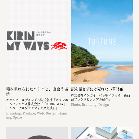
積み重ねられたコトバと、出会う場
訳を話さずには売れない革財布
所
株式会社イソガイ「ベッ甲イソガイ 新商
品ブランドビジュアル制作」
キリンホールディングス株式会社「キリンホ
ールディングス株式会社「「KIRIN WAY」
Photo, Branding, Design
インターナルブランディング支援」」
Branding, Produce, Web, Design, Plann
ing, Space