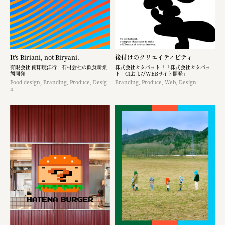
It's Biriani, not Biryani.
後付けのクリエイティビティ
有限会社 南印度洋行「石材会社の飲食新業
株式会社カタパット「「株式会社カタパッ
態開発」
ト」CIおよびWEBサイト開発」
Food design, Branding, Produce, Desig
Branding, Produce, Web, Design
n