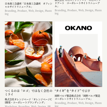
ドアート コーポレートサイトリニューア
日本商工会議所「日本商工会議所 オフィシ
ル」
ャルサイトリニューアル」
Branding, Produce, Web, Design, Plann
Branding, Produce, Web, Design, Plann
ing
ing
つくるのは「ロゴ」ではなく​会社の
“タイギ” を “タイド” で示す
ミライ
岡野バルブ製造株式会社「岡野バルブ製造
コーポレートサイトリニューアル」
株式会社オレンジページ​「オレンジページC
I開発・コーポレートブランディング​」
Branding, Produce, Web, Design, Plann
ing
Workshop, Branding, Web, Design, PR