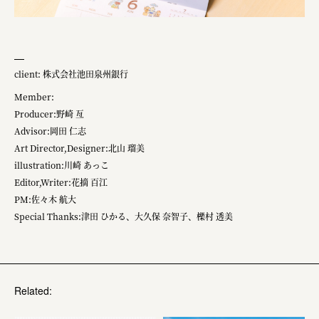
client: 株式会社池田泉州銀行
Member:
Producer:野崎 亙
Advisor:岡田 仁志
Art Director,Designer:北山 瑠美
illustration:川崎 あっこ
Editor,Writer:花摘 百江
PM:佐々木 航大
Special Thanks:津田 ひかる、大久保 奈智子、櫟村 透美
Related: