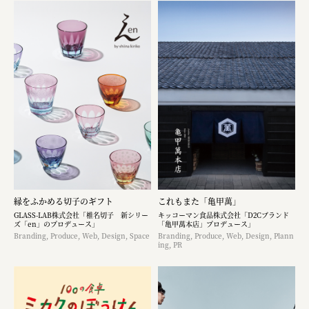
縁をふかめる切子のギフト
これもまた「亀甲萬」
GLASS-LAB株式会社「椎名切子 新シリー
キッコーマン食品株式会社「D2Cブランド
ズ「en」のプロデュース」
「亀甲萬本店」プロデュース」
Branding, Produce, Web, Design, Space
Branding, Produce, Web, Design, Plann
ing, PR