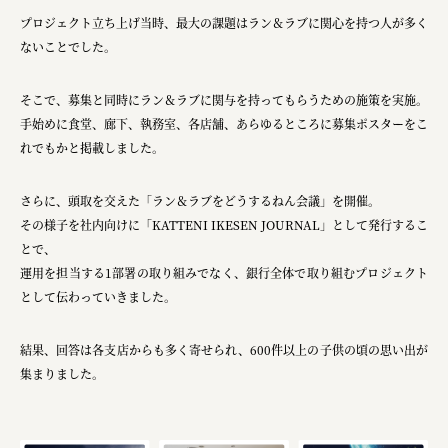
宗教法人圓能寺立 若草幼稚園
プロジェクト立ち上げ当時、最大の課題はラン＆ラブに関心を持つ人が多く
ないことでした。
株式会社 照沼
食処くさの根
そこで、募集と同時にラン＆ラブに関与を持ってもらうための施策を実施。
手始めに食堂、廊下、執務室、各店舗、あらゆるところに募集ポスターをこ
株式会社クイーンピスタチオ
れでもかと掲載しました。
JR東日本クロスステーション
さらに、頭取を交えた「ラン＆ラブをどうするねん会議」を開催。
株式会社ハッチ
その様子を社内向けに「KATTENI IKESEN JOURNAL」として発行するこ
株式会社リブロプラス
とで、
運用を担当する1部署の取り組みでなく、銀行全体で取り組むプロジェクト
福島県商工会連合会
として伝わっていきました。
京セラ株式会社
結果、回答は各支店からも多く寄せられ、600件以上の子供の頃の思い出が
一般社団法人手紙寺
集まりました。
土佐しらす食堂二万匹
オーナークライアント 日南市／設計・施工 株式会社乃