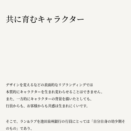
株式会社ニューテックシンセイ
PALAB
共に育むキャラクター
株式会社ドリームプラザ
GOEMON
株式会社ヤマサン
株式会社 マツバラ
株式会社東果堂
アトラス化成
デザインを変えるなどの表面的なリブランディングでは
株式会社 中日ステンドアート
本質的にキャラクターを生まれ変わらせることはできません。
また、一方的にキャラクターの背景を描いたとしても、
DEAR FRIEND'S
行員からも、お客様からも共感は生まれにくいです。
株式会社ポーラ
そこで、ラン&ラブを池田泉州銀行の行員にとっては「自分自身の幼少期そ
株式会社ロッテ
のもの」であり、