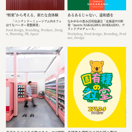
“娯楽”から考える、新たな食体験
あるあるじゃない、違和感を
「ニンテンドーミュージアム内カフェ
なかがわの恵み活用協議会「北海道中川町
はてなバーガー業態開発」
発「meets NAKAGAWA HOKKAIDO」ブ
ランドプロデュース」
Food design, Branding, Produce, Desig
n, Planning, PR, Space
Workshop, Food design, Branding, Prod
uce, Design