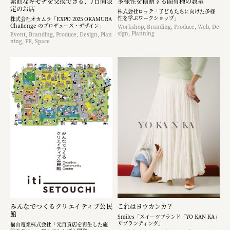
素直なキモチを交換できる、7日間限
多様性を横断する固有種の教室
定のお店
株式会社ロッテ「子どもたちに向けた多様
性を学ぶワークショップ」
株式会社オカムラ「EXPO 2025 OKAMURA
Challenge のプロデュース・デザイン」
Workshop, Branding, Produce, Web, De
sign, Planning
Event, Branding, Produce, Design, Plan
ning, PR, Space
みんなでつくるクリエイティブ公民
これはヨウカンカ？
館
Smiles「スイーツブランド「YO KAN KA」
リブランディング」
福山電業株式会社「元百貨店を再生した施