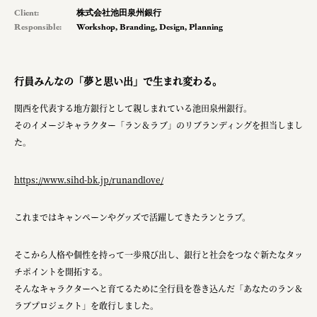
Client:
株式会社池田泉州銀行
pr
Responsible:
Workshop
,
Branding
,
Design
,
Planning
space
行員みんなの「夢と思い出」で生まれ変わる。
Smiles
関西を代表する地方銀行として親しまれている池田泉州銀行。
Soup Stock Tokyo
そのイメージキャラクター「ラン＆ラブ」のリブランディングを担当しまし
た。
100本のスプーン
キリンホールディングス株式会社
https://www.sihd-bk.jp/runandlove/
ソロフレッシュコーヒーシステム株式会社
これまではキャンペーンやグッズで活躍してきたランとラブ。
ピジョン株式会社
そこから人格や個性を持って一歩飛び出し、銀行と社会をつなぐ新たなタッ
アトラス化成株式会社
チポイントを開拓する。
複合的な形式で実施
そんなキャラクターへと育てるために全行員を巻き込んだ「あなたのラン＆
ラブプロジェクト」を敢行しました。
三國屋善五郎