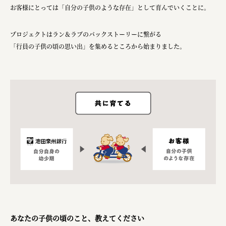
ourselves
お客様にとっては「自分の子供のような存在」として育んでいくことに。
一般財団法人 伝統的工芸品産業振興協会
プロジェクトはラン＆ラブのバックストーリーに繋がる
株式会社池田泉州銀行
「行員の子供の頃の思い出」を集めるところから始まりました。
岡野バルブ製造株式会社
株式会社ふくや
三井不動産株式会社
有限会社 丸久商店
株式会社イソガイ
インターステラテクノロジズ株式会社
キッコーマン食品株式会社
住友化学株式会社
株式会社リビタ
あなたの子供の頃のこと、教えてください