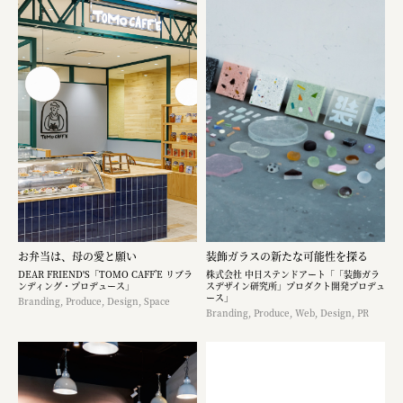
お弁当は、母の愛と願い
装飾ガラスの新たな可能性を探る
DEAR FRIEND'S「TOMO CAFF’E リブラ
株式会社 中日ステンドアート「「装飾ガラ
ンディング・プロデュース」
スデザイン研究所」プロダクト開発プロデュ
ース」
Branding, Produce, Design, Space
Branding, Produce, Web, Design, PR