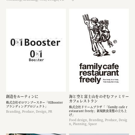
創造をルーティンに
海と空と富士山をのぞむファミリー
カフェレストラン
株式会社ゼロワンブースター「01Booster
ブランディングプロジェクト」
株式会社ドリームプラザ「「family cafe r
estaurant freely」新規飲食業態の立ち上
Branding, Produce, Design, PR
げ」
Food design, Branding, Produce, Desig
n, Planning, Space