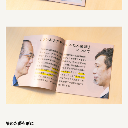
株式会社 京都産業振興センター
旭酒造株式会社
株式会社レリアン
日本出版販売株式会社
一般社団法人日本家具産業振興会、メッセフランクフルト
フードバレーとかち首都圏プロモーション実行委員会
株式会社 中華・高橋
株式会社ITC
オクズミ商事
学校法人加藤学園
横浜市
集めた夢を形に