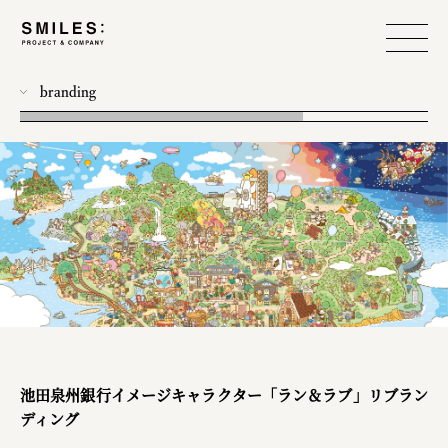
branding
all
photo
workshop
food design
event
produce
web
design
池田泉州銀行イメージキャラクター「ラン＆ラブ」リブラン
ディング
planning