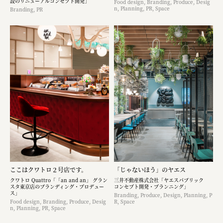
設のリニューアルコンセプト開発」
Food design, Branding, Produce, Desig
n, Planning, PR, Space
Branding, PR
ここはクワトロ２号店です。
「じゃないほう」のヤエス
クワトロ Quattro「「an and an」 グラン
三井不動産株式会社「ヤエスパブリック
スタ東京店のブランディング・プロデュー
コンセプト開発・プランニング」
ス」
Branding, Produce, Design, Planning, P
Food design, Branding, Produce, Desig
R, Space
n, Planning, PR, Space