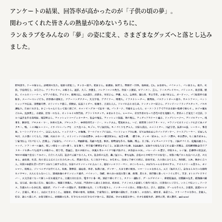
株式会社 未来ガ驚喜研究所
アンケートの結果、回答率が高かったのが「子供の頃の夢」。
Panasonic
関わってくれた皆さんの熱量が冷めないうちに、
ラン＆ラブをみんなの「夢」の姿に変え、さまざまなグッズへと落とし込み
江東区
ました。
日鉄興和不動産株式会社
株式会社コスモスイニシア
株式会社亀屋万年堂