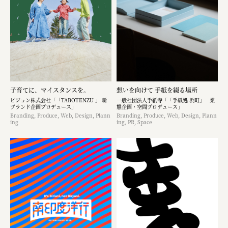
子育てに、マイスタンスを。
想いを向けて 手紙を綴る場所
ピジョン株式会社「「TABOTENZU 」 新
一般社団法人手紙寺「「手紙処 浜町」 業
ブランド企画プロデュース」
態企画・空間プロデュース」
Branding, Produce, Web, Design, Plann
Branding, Produce, Web, Design, Plann
ing
ing, PR, Space