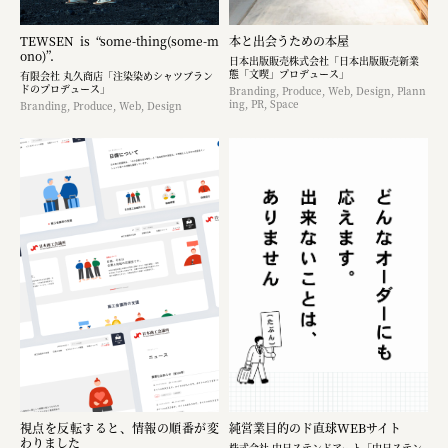
TEWSEN is “some-thing(some-m
本と出会うための本屋
ono)”.
日本出版販売株式会社「日本出版販売新業
態「文喫」プロデュース」
有限会社 丸久商店「注染染めシャツブラン
ドのプロデュース」
Branding, Produce, Web, Design, Plann
ing, PR, Space
Branding, Produce, Web, Design
視点を反転すると、情報の順番が変
純営業目的のド直球WEBサイト
わりました
株式会社 中日ステンドアート「中日ステン