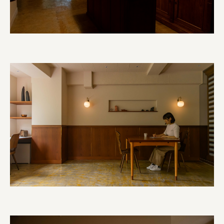
株式会社 京都産業振興センター
旭酒造株式会社
株式会社レリアン
日本出版販売株式会社
一般社団法人日本家具産業振興会、メッセフランクフルト
フードバレーとかち首都圏プロモーション実行委員会
株式会社 中華・高橋
株式会社ITC
オクズミ商事
学校法人加藤学園
横浜市