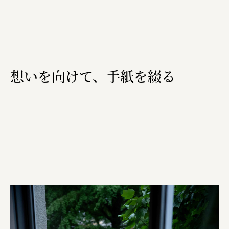
三國屋善五郎
福山電業株式会社
有限会社 南印度洋行
想いを向けて、手紙を綴る
株式会社カタパット
なかがわの恵み活用協議会
GLASS-LAB株式会社
株式会社オカムラ
株式会社ENO.STUDIO
日本商工会議所
ユウキ食品株式会社、株式会社広明通信社
株式会社ひらく