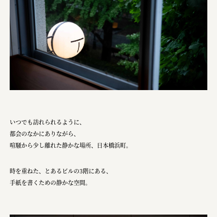
株式会社ニューテックシンセイ
PALAB
株式会社ドリームプラザ
GOEMON
株式会社ヤマサン
株式会社 マツバラ
株式会社東果堂
いつでも訪れられるように、
アトラス化成
都会のなかにありながら、
喧騒から少し離れた静かな場所、日本橋浜町。
株式会社 中日ステンドアート
DEAR FRIEND'S
時を重ねた、とあるビルの3階にある、
手紙を書くための静かな空間。
株式会社ポーラ
株式会社ロッテ