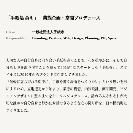
pr
space
「手紙処 浜町」 業態企画・空間プロデュース
Client:
一般社団法人手紙寺
Responsible:
Branding
,
Produce
,
Web
,
Design
,
Planning
,
PR
,
Space
Smiles
Soup Stock Tokyo
大切な人や自分自身に向き合い手紙を書くことで、心を穏やかに、そして自
100本のスプーン
分らしさを取り戻すことを願って2016年にスタートした「手紙寺」。スマ
メッセフランクフルト ジャパン株式会社
イルズは2019年からブランドに伴走してきました。
「気軽に立ち寄れる街中に、手紙を書く場所をつくりたい」という思いを形
キリンホールディングス株式会社
にするため、立地選定から始まり、業態の構想、内装設計、商品開発、ビジ
ュアルデザインに至るまでをトータルプロデュース。訪れる人それぞれが大
ソロフレッシュコーヒーシステム株式会社
切な誰かや自分自身と静かに対話できるような心の拠り所を、日本橋浜町に
ピジョン株式会社
つくりました。
アトラス化成株式会社
複合的な形式で実施