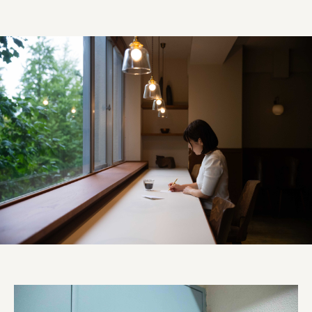
宗教法人圓能寺立 若草幼稚園
株式会社 照沼
食処くさの根
株式会社クイーンピスタチオ
JR東日本クロスステーション
株式会社ハッチ
株式会社リブロプラス
福島県商工会連合会
京セラ株式会社
一般社団法人手紙寺
土佐しらす食堂二万匹
オーナークライアント 日南市／設計・施工 株式会社乃