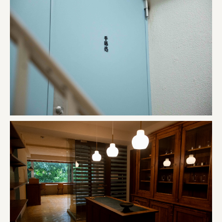
株式会社美らイチゴ
amirisu株式会社
SPACE COTAN株式会社 / 大樹町役場企画商工課航空
クワトロ Quattro
株式会社オレンジページ​
フジ物産株式会社
ユウキ食品株式会社, 株式会社ビーツ
お茶と酒たすき
野村不動産ビルディング株式会社
大堀相馬焼陶吉郎窯
株式会社ゼロワンブースター
叶や豆冨 大椙食品