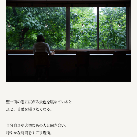
ourselves
一般財団法人 伝統的工芸品産業振興協会
株式会社池田泉州銀行
岡野バルブ製造株式会社
株式会社ふくや
三井不動産株式会社
有限会社 丸久商店
株式会社イソガイ
インターステラテクノロジズ株式会社
壁一面の窓に広がる景色を眺めていると
キッコーマン食品株式会社
ふと、言葉を綴りたくなる。
住友化学株式会社
自分自身や大切なあの人と向き合い、
株式会社リビタ
穏やかな時間をすごす場所。