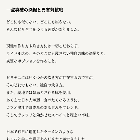
ourselves
一点突破の深掘と異質対抗戦
一般財団法人 伝統的工芸品産業振興協会
どこにも似てない、どこにも属さない。
株式会社池田泉州銀行
そんなビリヤニをつくる必要がありました。
岡野バルブ製造株式会社
現地の作り方や炊き方には一切こだわらず、
株式会社ふくや
ライバル店の、そのどこにも属さない独自の味の深掘りと、
異質なポジションを作ること。
三井不動産株式会社
有限会社 丸久商店
ビリヤニにはいくつかの炊き方が存在するのですが、
そのどれでもない、独自の炊き方。
株式会社イソガイ
また、現地では禁忌とされる豚を使用。
インターステラテクノロジズ株式会社
あくまで日本人が週一食べたくなるように、
カツオ出汁で馴染みのある旨みをブレンド。
キッコーマン食品株式会社
そしてガッツリと効かせたスパイスと程よい辛味。
住友化学株式会社
日本で独自に進化したラーメンのような
株式会社リビタ
ちょっと尖った意思あるビリヤニができました。