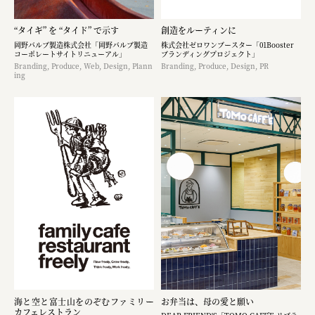
“タイギ” を “タイド” で示す
創造をルーティンに
岡野バルブ製造株式会社「岡野バルブ製造
株式会社ゼロワンブースター「01Booster
コーポレートサイトリニューアル」
ブランディングプロジェクト」
Branding, Produce, Web, Design, Plann
Branding, Produce, Design, PR
ing
海と空と富士山をのぞむファミリー
お弁当は、母の愛と願い
カフェレストラン