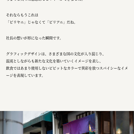
宗教法人圓能寺立 若草幼稚園
それならもうこれは
株式会社 照沼
「ビリヤニ」じゃなくて「ビリアニ」だね。
食処くさの根
社長の想いが形になった瞬間です。
株式会社クイーンピスタチオ
JR東日本クロスステーション
グラフィックデザインは、さまざまな国の文化が入り混じり、
混沌としながらも新たな文化を築いていくイメージを表し、
株式会社ハッチ
飲食ではあまり使用しないビビットなカラーで異彩を放つスパイシーなイメ
株式会社リブロプラス
ージを表現しています。
福島県商工会連合会
京セラ株式会社
一般社団法人手紙寺
土佐しらす食堂二万匹
オーナークライアント 日南市／設計・施工 株式会社乃