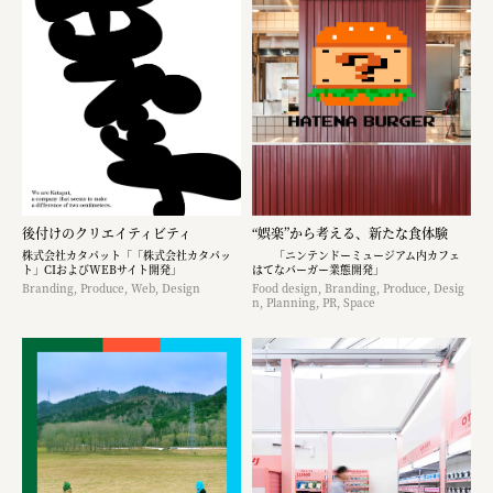
後付けのクリエイティビティ
“娯楽”から考える、新たな食体験
株式会社カタパット「「株式会社カタパッ
「ニンテンドーミュージアム内カフェ
ト」CIおよびWEBサイト開発」
はてなバーガー業態開発」
Branding, Produce, Web, Design
Food design, Branding, Produce, Desig
n, Planning, PR, Space