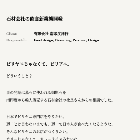
pr
space
石材会社の飲食新業態開発
Client:
有限会社 南印度洋行
Responsible:
Food design
,
Branding
,
Produce
,
Design
Smiles
Soup Stock Tokyo
ビリヤニじゃなくて、ビリアニ。
100本のスプーン
どういうこと？
キリンホールディングス株式会社
ソロフレッシュコーヒーシステム株式会社
事の発端は墓石に使われる御影石を
南印度から輸入販売する石材会社の社長さんからの相談でした。
ピジョン株式会社
アトラス化成株式会社
日本でビリヤニ専門店をやりたい。
週二とは言わないまでも、週一で日本人が食べたくなるような、
複合的な形式で実施
そんなビリヤニのお店がつくりたい。
三國屋善五郎
カリーじゃなくて、カレーライスみたいな。