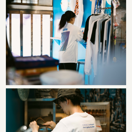
株式会社 京都産業振興センター
旭酒造株式会社
株式会社レリアン
日本出版販売株式会社
一般社団法人日本家具産業振興会、メッセフランクフルト
フードバレーとかち首都圏プロモーション実行委員会
株式会社 中華・高橋
株式会社ITC
オクズミ商事
学校法人加藤学園
横浜市