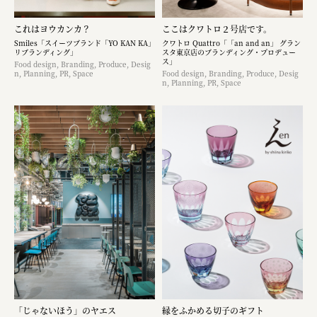
これはヨウカンカ？
ここはクワトロ２号店です。
Smiles「スイーツブランド「YO KAN KA」
クワトロ Quattro「「an and an」 グラン
リブランディング」
スタ東京店のブランディング・プロデュー
ス」
Food design, Branding, Produce, Desig
n, Planning, PR, Space
Food design, Branding, Produce, Desig
n, Planning, PR, Space
「じゃないほう」のヤエス
縁をふかめる切子のギフト