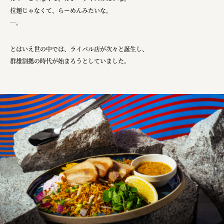
拉麺じゃなくて、らーめんみたいな。
福山電業株式会社
…。
有限会社 南印度洋行
とはいえ世の中では、ライバル店が次々と誕生し、
株式会社カタパット
群雄割拠の時代が始まろうとしていました。
なかがわの恵み活用協議会
GLASS-LAB株式会社
株式会社オカムラ
株式会社ENO.STUDIO
日本商工会議所
ユウキ食品株式会社、株式会社広明通信社
株式会社ひらく