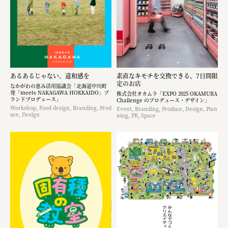
あるあるじゃない、違和感を
素直なキモチを交換できる、7日間限
定のお店
なかがわの恵み活用協議会「北海道中川町
発「meets NAKAGAWA HOKKAIDO」ブ
株式会社オカムラ「EXPO 2025 OKAMURA
ランドプロデュース」
Challenge のプロデュース・デザイン」
Workshop, Food design, Branding, Prod
Event, Branding, Produce, Design, Plan
uce, Design
ning, PR, Space