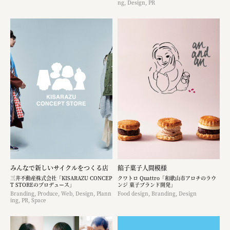
ng, Design, PR
みんなで新しいサイクルをつくる店
餡子菓子人間模様
三井不動産株式会社「KISARAZU CONCEP
クワトロ Quattro「和歌山市アロチのラウ
T STOREのプロデュース」
ンジ 菓子ブランド開発」
Branding, Produce, Web, Design, Plann
Food design, Branding, Design
ing, PR, Space