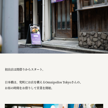
株式会社美らイチゴ
amirisu株式会社
SPACE COTAN株式会社 / 大樹町役場企画商工課航空
クワトロ Quattro
株式会社オレンジページ​
フジ物産株式会社
ユウキ食品株式会社, 株式会社ビーツ
初出店は間借りからスタート。
お茶と酒たすき
野村不動産ビルディング株式会社
日本橋は、兜町にお店を構えるOmnipollos Tokyoさんの、
お昼の時間をお借りして営業を開始。
大堀相馬焼陶吉郎窯
株式会社ゼロワンブースター
叶や豆冨 大椙食品