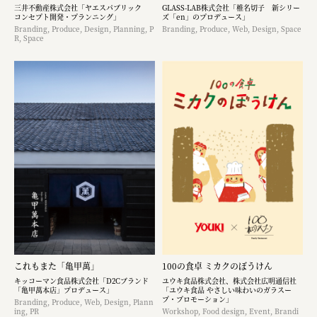
三井不動産株式会社「ヤエスパブリック
GLASS-LAB株式会社「椎名切子 新シリー
コンセプト開発・プランニング」
ズ「en」のプロデュース」
Branding, Produce, Design, Planning, P
Branding, Produce, Web, Design, Space
R, Space
これもまた「亀甲萬」
100の食卓 ミカクのぼうけん
キッコーマン食品株式会社「D2Cブランド
ユウキ食品株式会社、株式会社広明通信社
「亀甲萬本店」プロデュース」
「ユウキ食品 やさしい味わいのガラスー
プ・プロモーション」
Branding, Produce, Web, Design, Plann
ing, PR
Workshop, Food design, Event, Brandi