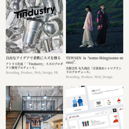
自由なアイデアで柔軟にスズを操る
TEWSEN is “some-thing(some-m
ono)”.
アトラス化成「「Tindustry」スズのプロダ
クト開発プロデュース」
有限会社 丸久商店「注染染めシャツブラン
ドのプロデュース」
Branding, Produce, Web, Design, PR
Branding, Produce, Web, Design