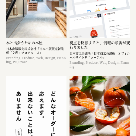
本と出会うための本屋
視点を反転すると、情報の順番が変
わりました
日本出版販売株式会社「日本出版販売新業
態「文喫」プロデュース」
日本商工会議所「日本商工会議所 オフィシ
ャルサイトリニューアル」
Branding, Produce, Web, Design, Plann
ing, PR, Space
Branding, Produce, Web, Design, Plann
ing