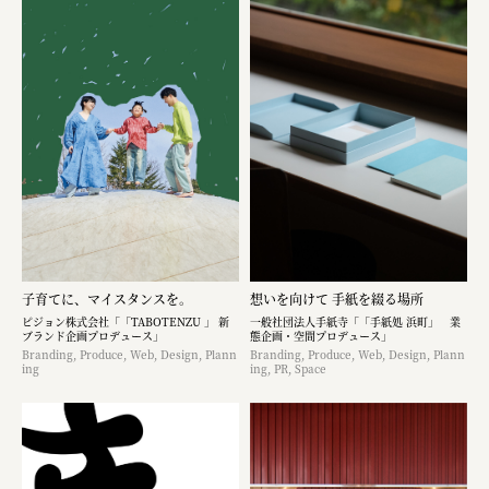
子育てに、マイスタンスを。
想いを向けて 手紙を綴る場所
ピジョン株式会社「「TABOTENZU 」 新
一般社団法人手紙寺「「手紙処 浜町」 業
ブランド企画プロデュース」
態企画・空間プロデュース」
Branding, Produce, Web, Design, Plann
Branding, Produce, Web, Design, Plann
ing
ing, PR, Space