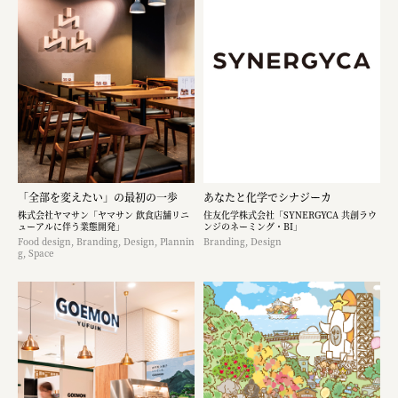
「全部を変えたい」の最初の一歩
あなたと化学でシナジーカ
株式会社ヤマサン「ヤマサン 飲食店舗リニ
住友化学株式会社「SYNERGYCA 共創ラウ
ューアルに伴う業態開発」
ンジのネーミング・BI」
Food design, Branding, Design, Plannin
Branding, Design
g, Space