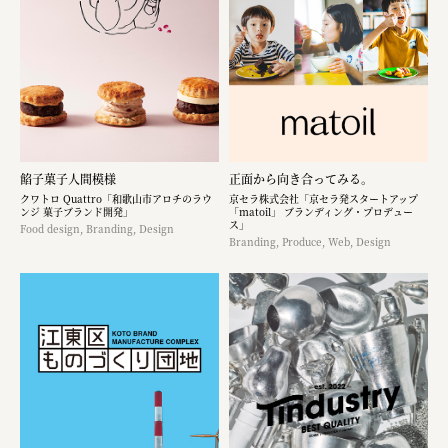
餡子菓子人間模様
正面から向き合ってみる。
クワトロ Quattro「和歌山市アロチのラウ
京セラ株式会社「京セラ発スタートアップ
ンジ 菓子ブランド開発」
「matoil」 ブランディング・プロデュー
ス」
Food design, Branding, Design
Branding, Produce, Web, Design