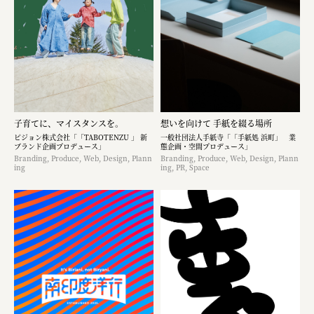
子育てに、マイスタンスを。
想いを向けて 手紙を綴る場所
ピジョン株式会社「「TABOTENZU 」 新
一般社団法人手紙寺「「手紙処 浜町」 業
ブランド企画プロデュース」
態企画・空間プロデュース」
Branding, Produce, Web, Design, Plann
Branding, Produce, Web, Design, Plann
ing
ing, PR, Space