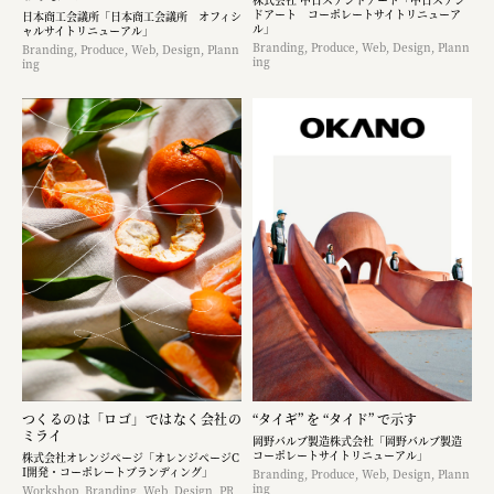
ドアート コーポレートサイトリニューア
日本商工会議所「日本商工会議所 オフィシ
ル」
ャルサイトリニューアル」
Branding, Produce, Web, Design, Plann
Branding, Produce, Web, Design, Plann
ing
ing
つくるのは「ロゴ」ではなく​会社の
“タイギ” を “タイド” で示す
ミライ
岡野バルブ製造株式会社「岡野バルブ製造
コーポレートサイトリニューアル」
株式会社オレンジページ​「オレンジページC
I開発・コーポレートブランディング​」
Branding, Produce, Web, Design, Plann
ing
Workshop, Branding, Web, Design, PR