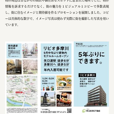
物件周辺は昔ながらの商店や個性あるスポットに恵まれた場所でした。物件
株式会社美らイチゴ
情報を訴求するだけでなく、街の魅力を１ビジュアル１コピーで多数表現
し、街に住むイメージと期待値を作るプロモーションを展開しました。コピ
amirisu株式会社
ーは具体的な数字で​、イメージ写真は使わず実際に街を撮影した写真を用い
ています。
SPACE COTAN株式会社 / 大樹町役場企画商工課航空
クワトロ Quattro
株式会社オレンジページ​
フジ物産株式会社
ユウキ食品株式会社, 株式会社ビーツ
お茶と酒たすき
野村不動産ビルディング株式会社
大堀相馬焼陶吉郎窯
株式会社ゼロワンブースター
叶や豆冨 大椙食品