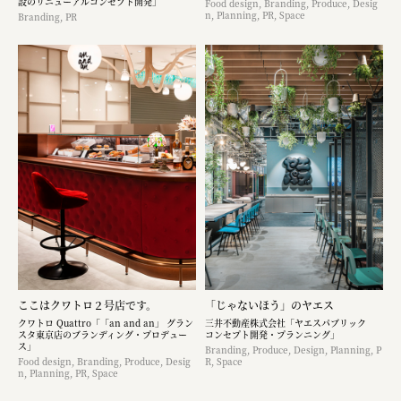
設のリニューアルコンセプト開発」
Food design, Branding, Produce, Desig
n, Planning, PR, Space
Branding, PR
ここはクワトロ２号店です。
「じゃないほう」のヤエス
クワトロ Quattro「「an and an」 グラン
三井不動産株式会社「ヤエスパブリック
スタ東京店のブランディング・プロデュー
コンセプト開発・プランニング」
ス」
Branding, Produce, Design, Planning, P
Food design, Branding, Produce, Desig
R, Space
n, Planning, PR, Space