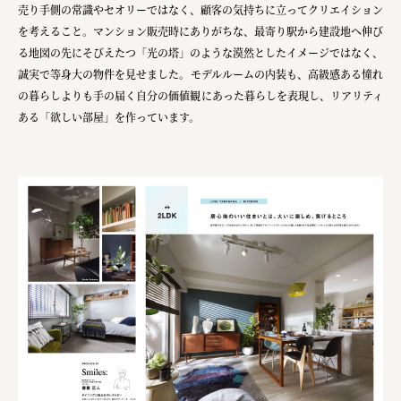
株式会社ニューテックシンセイ
売り手側の常識やセオリーではなく、顧客の気持ちに立ってクリエイション
を考えること。マンション販売時にありがちな、最寄り駅から建設地へ伸び
PALAB
る地図の先にそびえたつ「光の塔」のような漠然としたイメージではなく、
株式会社ドリームプラザ
誠実で等身大​の物件を見せました。モデルルームの内装も、高級感ある憧れ
の暮らしよりも手の届く自分の価値観にあった暮らしを表現し、リアリティ
GOEMON
ある「欲しい部屋」を作っています。
株式会社ヤマサン
株式会社 マツバラ
株式会社東果堂
アトラス化成
株式会社 中日ステンドアート
DEAR FRIEND'S
株式会社ポーラ
株式会社ロッテ