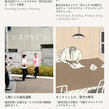
い
株式会社クイーンピスタチオ「PISTACHIC
A ブランド開発」
株式会社美らイチゴ「美らイチゴが運営す
るカフェ「イチゴバナレ」ブランディング・
Branding, Produce, Planning
プロデュース」
Food design, Branding, Produce, Desig
n, Planning, Space
人柄にじむ福島通販
オンライン上の、架空の喫茶
福島県商工会連合会「ヒトが主役の地域産
一般社団法人手紙寺「手紙寺 オウンドメデ
品ECサイト」
ィアプロデュース」