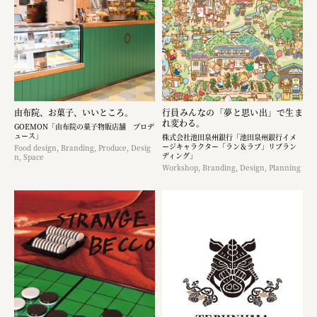
由布院、お菓子、いいところ。
行員みんなの「夢と思い出」で生ま
れ変わる。
GOEMON「由布院の菓子物販店舗 プロデ
ュース」
株式会社池田泉州銀行「池田泉州銀行イメ
ージキャラクター「ラン＆ラブ」リブラン
Food design, Branding, Produce, Desig
ディング」
n, Space
Workshop, Branding, Design, Planning