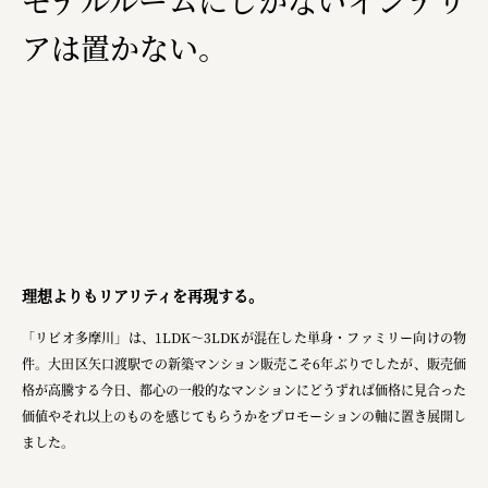
モデルルームにしかない​インテリ
福山電業株式会社
アは置かない。
有限会社 南印度洋行
株式会社カタパット
なかがわの恵み活用協議会
GLASS-LAB株式会社
株式会社オカムラ
株式会社ENO.STUDIO
理想よりもリアリティを再現する。
「リビオ多摩川」は、1LDK～3LDKが混在した単身・ファミリー向けの物
件。大田区矢口渡駅での新築マンション販売こそ6年ぶりでしたが、販売価
日本商工会議所
格が高騰する今日、都心の一般的なマンションにどうずれば価格に見合った
ユウキ食品株式会社、株式会社広明通信社
価値やそれ以上のものを感じてもらうかをプロモーションの軸に置き展開し
ました。
株式会社ひらく