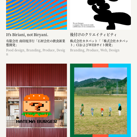
It's Biriani, not Biryani.
後付けのクリエイティビティ
有限会社 南印度洋行「石材会社の飲食新業
株式会社カタパット「「株式会社カタパッ
態開発」
ト」CIおよびWEBサイト開発」
Food design, Branding, Produce, Desig
Branding, Produce, Web, Design
n