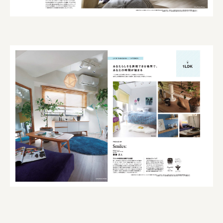
ourselves
一般財団法人 伝統的工芸品産業振興協会
株式会社池田泉州銀行
岡野バルブ製造株式会社
株式会社ふくや
三井不動産株式会社
有限会社 丸久商店
株式会社イソガイ
インターステラテクノロジズ株式会社
キッコーマン食品株式会社
住友化学株式会社
株式会社リビタ