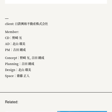
株式会社 未来ガ驚喜研究所
Panasonic
江東区
client: 日鉄興和不動産株式会社
日鉄興和不動産株式会社
Member:​
CD：野崎 ​亙
株式会社コスモスイニシア
AD：北山 瑠美
株式会社亀屋万年堂
PM：吉田 剛成
Concept：野崎 ​亙, 吉田 剛成
Planning：吉田 剛成
Design：北山 瑠美
Space：齋藤 正人
Related: