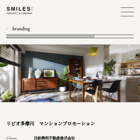
branding
all
photo
workshop
food design
event
produce
web
design
リビオ多摩川 マンションプロモーション
planning
Client:
日鉄興和不動産株式会社