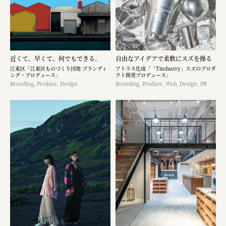
近くて、早くて、何でもできる。
自由なアイデアで柔軟にスズを操る
江東区「江東区ものづくり団地 ブランディ
アトラス化成「「Tindustry」スズのプロダ
ング・プロデュース」
クト開発プロデュース」
Branding, Produce, Design
Branding, Produce, Web, Design, PR