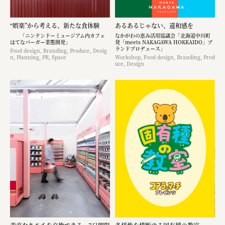
“娯楽”から考える、新たな食体験
あるあるじゃない、違和感を
「ニンテンドーミュージアム内カフェ
なかがわの恵み活用協議会「北海道中川町
はてなバーガー業態開発」
発「meets NAKAGAWA HOKKAIDO」ブ
ランドプロデュース」
Food design, Branding, Produce, Desig
n, Planning, PR, Space
Workshop, Food design, Branding, Prod
uce, Design