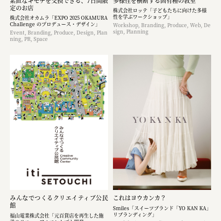
素直なキモチを交換できる、7日間限
多様性を横断する固有種の教室
定のお店
株式会社ロッテ「子どもたちに向けた多様
性を学ぶワークショップ」
株式会社オカムラ「EXPO 2025 OKAMURA
Challenge のプロデュース・デザイン」
Workshop, Branding, Produce, Web, De
sign, Planning
Event, Branding, Produce, Design, Plan
ning, PR, Space
みんなでつくるクリエイティブ公民
これはヨウカンカ？
館
Smiles「スイーツブランド「YO KAN KA」
リブランディング」
福山電業株式会社「元百貨店を再生した施