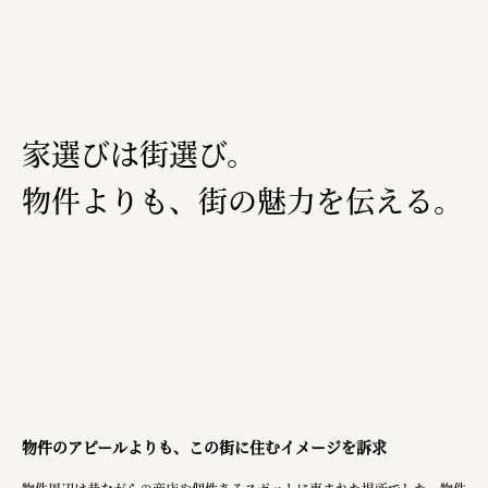
宗教法人圓能寺立 若草幼稚園
株式会社 照沼
食処くさの根
家選びは街選び​。
株式会社クイーンピスタチオ
JR東日本クロスステーション
物件よりも、街の魅力を伝える​。
株式会社ハッチ
株式会社リブロプラス
福島県商工会連合会
京セラ株式会社
一般社団法人手紙寺
土佐しらす食堂二万匹
物件のアピールよりも、この街に住むイメージを訴求​
オーナークライアント 日南市／設計・施工 株式会社乃