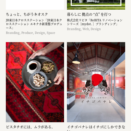
ちょっと、ちがうキオスク
暮らしに 拠点の “点” を打つ
JR東日本クロスステーション「JR東日本ク
株式会社リビタ「ReBITA リノベーション
ロスステーション エキナカ新業態プロデュ
シリーズ［mydot. ］ブランディング」
ース」
Branding, Web, Design
Branding, Produce, Design, Space
ピスタチオには、ムラがある。
イチゴバナレはイチゴにしかできな