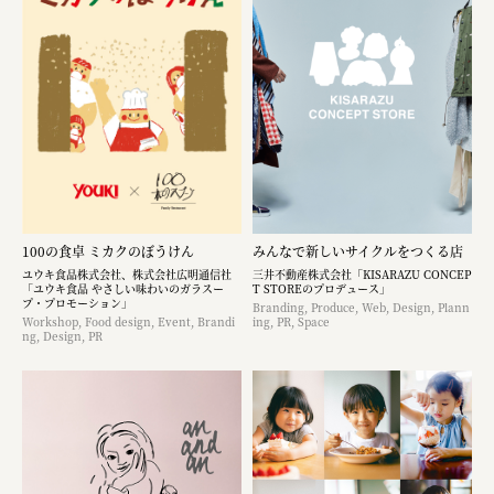
100の食卓 ミカクのぼうけん
みんなで新しいサイクルをつくる店
ユウキ食品株式会社、株式会社広明通信社
三井不動産株式会社「KISARAZU CONCEP
「ユウキ食品 やさしい味わいのガラスー
T STOREのプロデュース」
プ・プロモーション」
Branding, Produce, Web, Design, Plann
Workshop, Food design, Event, Brandi
ing, PR, Space
ng, Design, PR