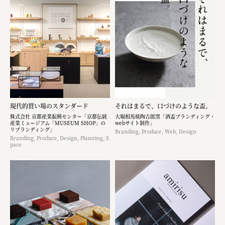
現代的買い場のスタンダード
それはまるで、口づけのような盃。
株式会社 京都産業振興センター「京都伝統
大堀相馬焼陶吉郎窯「酒盃ブランディング・
産業ミュージアム「MUSEUM SHOP」の
webサイト制作」
リブランディング」
Branding, Produce, Web, Design
Branding, Produce, Design, Planning, S
pace