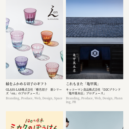
縁をふかめる切子のギフト
これもまた「亀甲萬」
GLASS-LAB株式会社「椎名切子 新シリー
キッコーマン食品株式会社「D2Cブランド
ズ「en」のプロデュース」
「亀甲萬本店」プロデュース」
Branding, Produce, Web, Design, Space
Branding, Produce, Web, Design, Plann
ing, PR