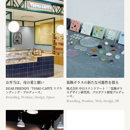
お弁当は、母の愛と願い
装飾ガラスの新たな可能性を探る
DEAR FRIEND'S「TOMO CAFF’E リブラ
株式会社 中日ステンドアート「「装飾ガラ
ンディング・プロデュース」
スデザイン研究所」プロダクト開発プロデュ
ース」
Branding, Produce, Design, Space
Branding, Produce, Web, Design, PR