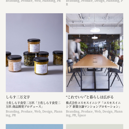
Branding, Produce, Web, Planning, PR
Branding, Produce, Design, Planning, P
R
しらす二万文字
“これでいい”と暮らしは広がる
土佐しらす食堂二万匹「土佐しらす食堂二
株式会社コスモスイニシア「コスモスイニ
万匹 商品開発プロデュース」
シア 新築分譲マンションプロモーション」
Branding, Produce, Web, Design, Plann
Branding, Produce, Web, Design, Plann
ing, PR
ing, PR, Space