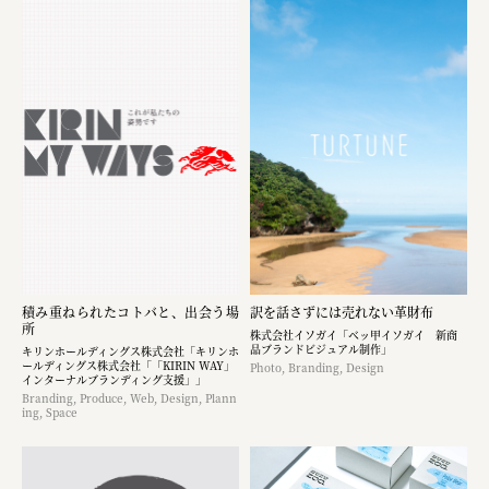
積み重ねられたコトバと、出会う場
訳を話さずには売れない革財布
所
株式会社イソガイ「ベッ甲イソガイ 新商
品ブランドビジュアル制作」
キリンホールディングス株式会社「キリンホ
ールディングス株式会社「「KIRIN WAY」
Photo, Branding, Design
インターナルブランディング支援」」
Branding, Produce, Web, Design, Plann
ing, Space