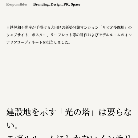
Responsible:
Branding
,
Design
,
PR
,
Space
pr
space
日鉄興和不動産が手掛ける大田区の新築分譲マンション「リビオ多摩川」の
ウェブサイト、ポスター、リーフレット等の制作およびモデルルームのイン
Smiles
テリアコーディネートを担当しました。
Soup Stock Tokyo
100本のスプーン
キリンホールディングス株式会社
ソロフレッシュコーヒーシステム株式会社
ピジョン株式会社
建設地を示す「光の塔」は要らな
アトラス化成株式会社
い。
複合的な形式で実施
三國屋善五郎