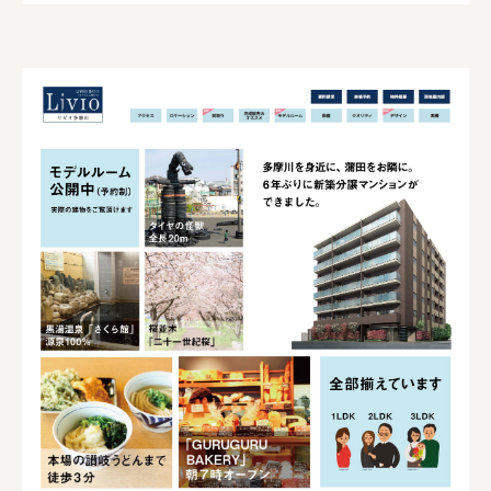
株式会社 京都産業振興センター
旭酒造株式会社
株式会社レリアン
日本出版販売株式会社
一般社団法人日本家具産業振興会、メッセフランクフルト
フードバレーとかち首都圏プロモーション実行委員会
株式会社 中華・高橋
株式会社ITC
オクズミ商事
学校法人加藤学園
横浜市