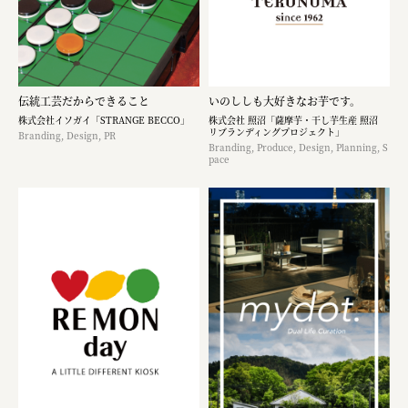
伝統工芸だからできること
いのししも大好きなお芋です。​
株式会社イソガイ「STRANGE BECCO」
株式会社 照沼「薩摩芋・干し芋生産 照沼
リブランディングプロジェクト」
Branding, Design, PR
Branding, Produce, Design, Planning, S
pace