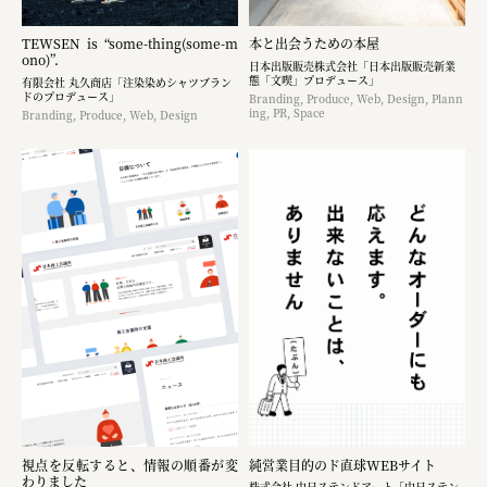
TEWSEN is “some-thing(some-m
本と出会うための本屋
ono)”.
日本出版販売株式会社「日本出版販売新業
態「文喫」プロデュース」
有限会社 丸久商店「注染染めシャツブラン
ドのプロデュース」
Branding, Produce, Web, Design, Plann
ing, PR, Space
Branding, Produce, Web, Design
視点を反転すると、情報の順番が変
純営業目的のド直球WEBサイト
わりました
株式会社 中日ステンドアート「中日ステン