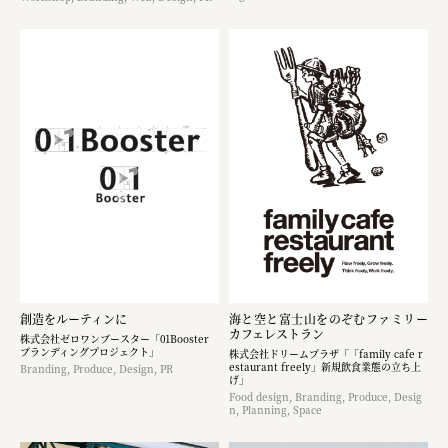
創造をルーティンに
海と空と富士山をのぞむファミリー
カフェレストラン
株式会社ゼロワンブースター「01Booster
ブランディングプロジェクト」
株式会社ドリームプラザ「「family cafe r
estaurant freely」新規飲食業態の立ち上
Branding, Produce, Design, PR
げ」
Food design, Branding, Produce, Desig
n, Planning, Space