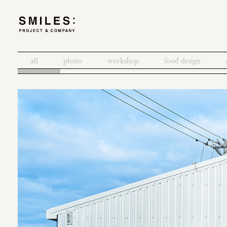
all
photo
workshop
food design