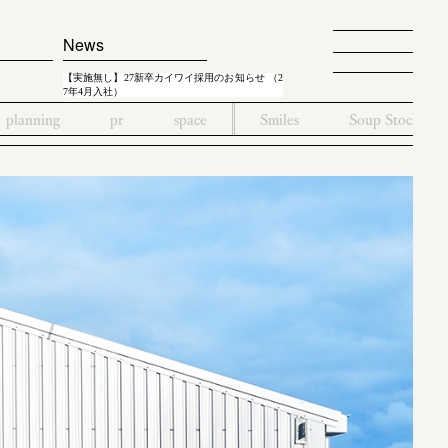
News
【実施無し】27新卒カイワイ採用のお知らせ （2
7年4月入社）
planning
pr
space
Smiles
Soup Stock To