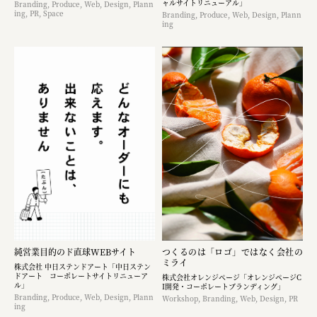
ャルサイトリニューアル」
Branding, Produce, Web, Design, Plann
ing, PR, Space
Branding, Produce, Web, Design, Plann
ing
純営業目的のド直球WEBサイト
つくるのは「ロゴ」ではなく​会社の
ミライ
株式会社 中日ステンドアート「中日ステン
ドアート コーポレートサイトリニューア
株式会社オレンジページ​「オレンジページC
ル」
I開発・コーポレートブランディング​」
Branding, Produce, Web, Design, Plann
Workshop, Branding, Web, Design, PR
ing