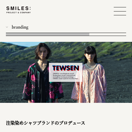
branding
all
photo
workshop
food design
event
produce
web
design
注染染めシャツブランドのプロデュース
planning