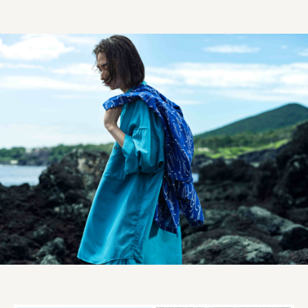
ourselves
一般財団法人 伝統的工芸品産業振興協会
株式会社池田泉州銀行
岡野バルブ製造株式会社
株式会社ふくや
三井不動産株式会社
有限会社 丸久商店
株式会社イソガイ
インターステラテクノロジズ株式会社
キッコーマン食品株式会社
住友化学株式会社
株式会社リビタ