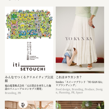
みんなでつくるクリエイティブ公民
これはヨウカンカ？
館
Smiles「スイーツブランド「YO KAN KA」
リブランディング」
福山電業株式会社「元百貨店を再生した施
設のリニューアルコンセプト開発」
Food design, Branding, Produce, Desig
n, Planning, PR, Space
Branding, PR