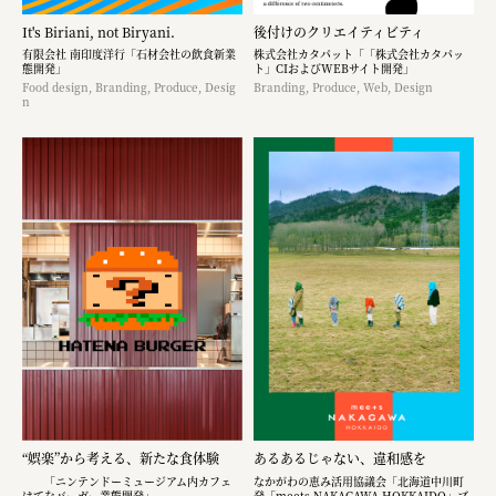
It's Biriani, not Biryani.
後付けのクリエイティビティ
有限会社 南印度洋行「石材会社の飲食新業
株式会社カタパット「「株式会社カタパッ
態開発」
ト」CIおよびWEBサイト開発」
Food design, Branding, Produce, Desig
Branding, Produce, Web, Design
n
“娯楽”から考える、新たな食体験
あるあるじゃない、違和感を
「ニンテンドーミュージアム内カフェ
なかがわの恵み活用協議会「北海道中川町
はてなバーガー業態開発」
発「meets NAKAGAWA HOKKAIDO」ブ