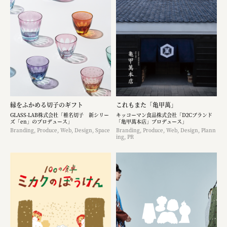
縁をふかめる切子のギフト
これもまた「亀甲萬」
GLASS-LAB株式会社「椎名切子 新シリー
キッコーマン食品株式会社「D2Cブランド
ズ「en」のプロデュース」
「亀甲萬本店」プロデュース」
Branding, Produce, Web, Design, Space
Branding, Produce, Web, Design, Plann
ing, PR