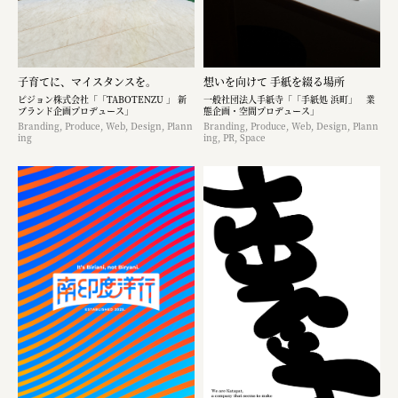
子育てに、マイスタンスを。
想いを向けて 手紙を綴る場所
ピジョン株式会社「「TABOTENZU 」 新
一般社団法人手紙寺「「手紙処 浜町」 業
ブランド企画プロデュース」
態企画・空間プロデュース」
Branding, Produce, Web, Design, Plann
Branding, Produce, Web, Design, Plann
ing
ing, PR, Space