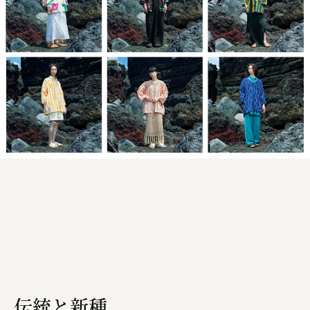
株式会社 京都産業振興センター
旭酒造株式会社
株式会社レリアン
日本出版販売株式会社
一般社団法人日本家具産業振興会、メッセフランクフルト
フードバレーとかち首都圏プロモーション実行委員会
株式会社 中華・高橋
株式会社ITC
オクズミ商事
学校法人加藤学園
横浜市
伝統と新種