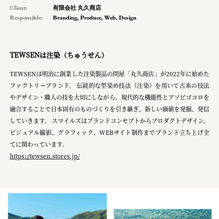
Client:
有限会社 丸久商店
pr
Responsible:
Branding
,
Produce
,
Web
,
Design
space
TEWSENは注染（ちゅうせん）
Smiles
TEWSENは明治に創業した注染製品の問屋「丸久商店」が2022年に始めた
ファクトリーブランド。 伝統的な型染め技法（注染）を用いて古来の技法
Soup Stock Tokyo
やデザイン・職人の技を大切にしながら、現代的な機能性とアソビゴコロを
100本のスプーン
融合することで日本固有のものづくりを引き継ぎ、新しい価値を発掘、発信
していきます。 スマイルズはブランドコンセプトからプロダクトデザイン、
キリンホールディングス株式会社
ビジュアル撮影、グラフィック、WEBサイト制作までブランド立ち上げ全
ソロフレッシュコーヒーシステム株式会社
てに関わっています。
https://tewsen.stores.jp/
ピジョン株式会社
アトラス化成株式会社
複合的な形式で実施
三國屋善五郎