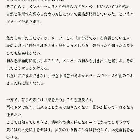
そこからは、メンバー一人ひとりが自らのプライベートについて語り始め、
自然と生産性を高めるための方法について議論が移行していった、というエ
ピソードがあります。
私たちもまだまだですが、リーダーこそ「恥を捨てる」を意識しています。
身の丈以上に自分自身を大きく見せようとしたり、強がったり知ったふりを
しても結局続かない。
弱みを積極的に開示することで、メンバーの弱みも引き出し把握する。その
上でどうするかを考える。
お互いにできるできない、得意不得意があるからチームでピースが組み合わ
さった時に強くなれる。
一方で、有事の際には「栗を拾う」ことも重要です。
栗のトゲは鋭く、出来ることならば触りたくない。誰かが拾ってくれるなら
任せたい。
ここで日和ってしまうと、消極的で他人任せなチームになってしまうので
栗には真っ先に手を伸ばす。多少のすり傷さし傷は我慢して、率先垂範を心
掛ける。