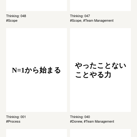
Thinking: 048
Thinking: 047
#Scope
#Scope, #Team Management
やったことない
N=1から始まる
ことやる力
Thinking: 001
Thinking: 040
#Process
#Donew, #Team Management