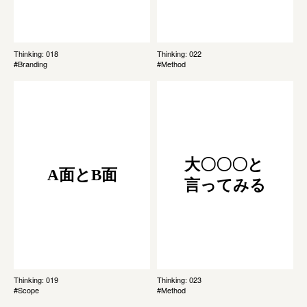
Thinking: 018
Thinking: 022
#Branding
#Method
大〇〇〇と
A面とB面
言ってみる
Thinking: 019
Thinking: 023
#Scope
#Method