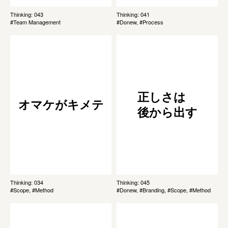
Thinking: 043
Thinking: 041
#Team Management
#Donew, #Process
正しさは
オマケがキメテ
後から出す
Thinking: 034
Thinking: 045
#Scope, #Method
#Donew, #Branding, #Scope, #Method