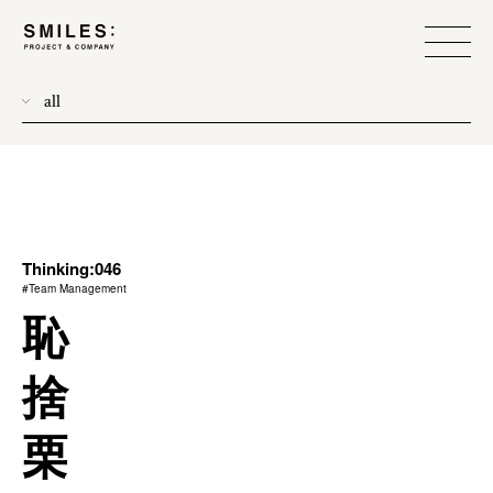
all
donew
branding
scope
process
Thinking:046
#Team Management
team management
恥
method
捨
栗