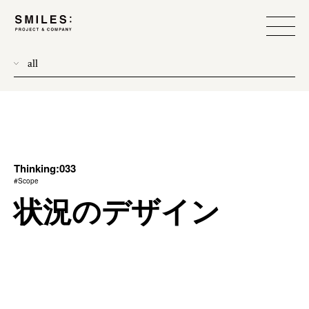
all
donew
branding
scope
process
Thinking:033
#Scope
team management
状況のデザイン
method