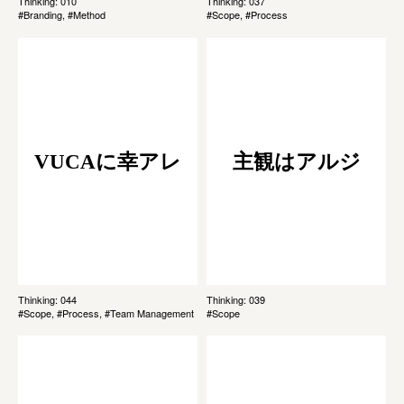
Thinking: 010
Thinking: 037
#Branding, #Method
#Scope, #Process
VUCAに幸アレ
主観はアルジ
Thinking: 044
Thinking: 039
#Scope, #Process, #Team Management
#Scope