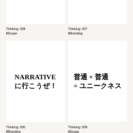
Thinking: 028
Thinking: 007
#Scope
#Branding
NARRATIVE
普通 × 普通
に行こうぜ！
= ユニークネス
Thinking: 030
Thinking: 009
#Branding
#Scope