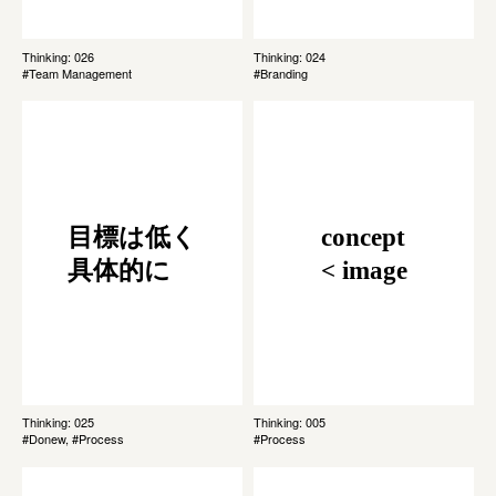
Thinking: 026
Thinking: 024
#Team Management
#Branding
目標は低く
concept
具体的に
< image
Thinking: 025
Thinking: 005
#Donew, #Process
#Process