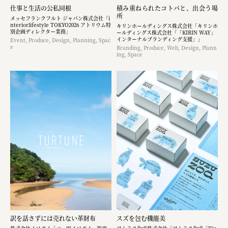
仕事と生活の公私同根
積み重ねられたコトバと、出会う場
所
メッセフランクフルト ジャパン株式会社「i
nteriorlifestyle TOKYO2026 アトリウム特
キリンホールディングス株式会社「キリンホ
別企画ディレクター業務」
ールディングス株式会社「「KIRIN WAY」
インターナルブランディング支援」」
Event, Produce, Design, Planning, Spac
e
Branding, Produce, Web, Design, Plann
ing, Space
訳を話さずには売れない革財布
スズを包む機能美