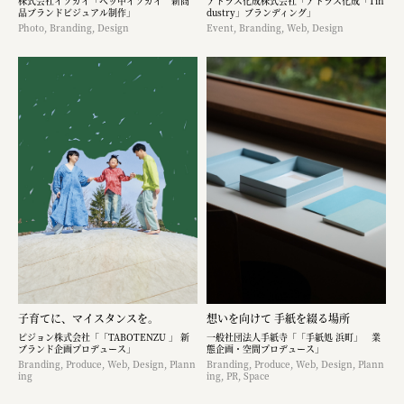
株式会社イソガイ「ベッ甲イソガイ 新商
アトラス化成株式会社「アトラス化成「Tin
品ブランドビジュアル制作」
dustry」ブランディング」
Photo, Branding, Design
Event, Branding, Web, Design
子育てに、マイスタンスを。
想いを向けて 手紙を綴る場所
ピジョン株式会社「「TABOTENZU 」 新
一般社団法人手紙寺「「手紙処 浜町」 業
ブランド企画プロデュース」
態企画・空間プロデュース」
Branding, Produce, Web, Design, Plann
Branding, Produce, Web, Design, Plann
ing
ing, PR, Space