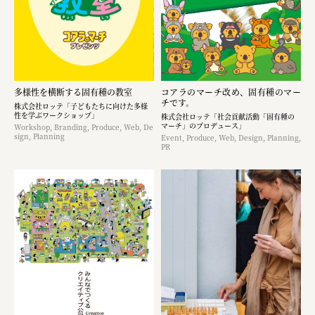
多様性を横断する固有種の教室
コアラのマーチ改め、固有種のマー
チです。
株式会社ロッテ「子どもたちに向けた多様
性を学ぶワークショップ」
株式会社ロッテ「社会貢献活動「固有種の
マーチ」のプロデュース」
Workshop, Branding, Produce, Web, De
sign, Planning
Event, Produce, Web, Design, Planning,
PR