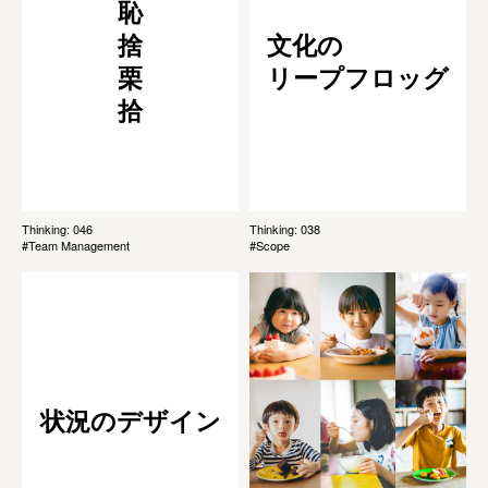
恥
捨
文化の
栗
リープフロッグ
拾
Thinking: 046
Thinking: 038
#Team Management
#Scope
状況のデザイン