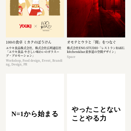
100の食卓 ミカクのぼうけん
オモテとウラと「間」をつなぐ
ユウキ食品株式会社、株式会社広明通信社
株式会社ENO.STUDIO「レストランRAKU.
「ユウキ食品 やさしい味わいのガラスー
kitchen&bar表参道の空間デザイン」
プ・プロモーション」
Space
Workshop, Food design, Event, Brandi
ng, Design, PR
やったことない
N=1から始まる
ことやる力