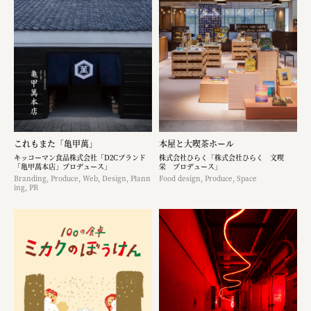
これもまた「亀甲萬」
本屋と大喫茶ホール
キッコーマン食品株式会社「D2Cブランド
株式会社ひらく「株式会社ひらく 文喫
「亀甲萬本店」プロデュース」
栄 プロデュース」
Branding, Produce, Web, Design, Plann
Food design, Produce, Space
ing, PR