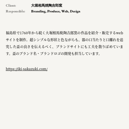
Client:
大堀相馬焼陶吉郎窯
Responsible:
Branding
,
Produce
,
Web
,
Design
福島県で1760年から続く大堀相馬焼陶吉郎窯の作品を紹介・販売するweb
サイトを制作。超シンプルな形状と色ながらも、器の口当たりと口離れを追
究した盃の良さを伝えるべく、ブランドサイトにも工夫を散りばめていま
す。盃のブランド名・ブランドロゴの開発も担当しています。
https://iki-sakazuki.com/