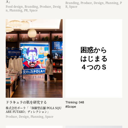
ス」
Branding, Produce, Design, Planning, P
Food design, Branding, Produce, Desig
R, Space
n, Planning, PR, Space
困惑から
はじまる
４つのＳ
ドラキュラの肌を研究する
Thinking: 048
#Scope
株式会社ポーラ「「体験型店舗 POLA SQU
ARE FUTAKO」ディレクション」
Produce, Design, Planning, Space