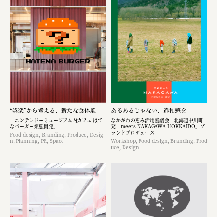
“娯楽”から考える、新たな食体験
あるあるじゃない、違和感を
「ニンテンドーミュージアム内カフェ はて
なかがわの恵み活用協議会「北海道中川町
なバーガー業態開発」
発「meets NAKAGAWA HOKKAIDO」ブ
ランドプロデュース」
Food design, Branding, Produce, Desig
n, Planning, PR, Space
Workshop, Food design, Branding, Prod
uce, Design