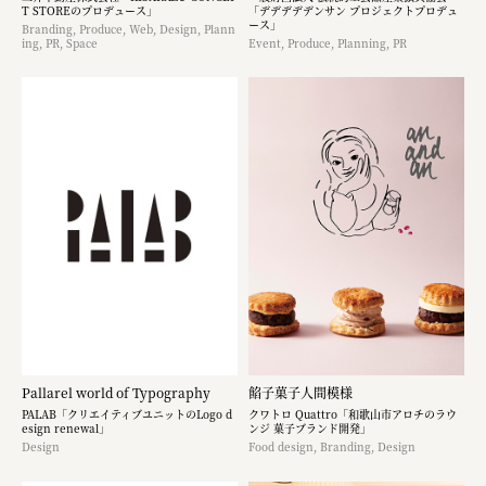
T STOREのプロデュース」
「デデデデデンサン プロジェクトプロデュ
ース」
Branding, Produce, Web, Design, Plann
ing, PR, Space
Event, Produce, Planning, PR
Pallarel world of Typography
餡子菓子人間模様
PALAB「クリエイティブユニットのLogo d
クワトロ Quattro「和歌山市アロチのラウ
esign renewal」
ンジ 菓子ブランド開発」
Design
Food design, Branding, Design