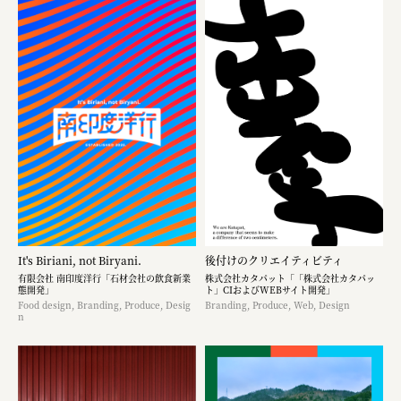
It's Biriani, not Biryani.
後付けのクリエイティビティ
有限会社 南印度洋行「石材会社の飲食新業
株式会社カタパット「「株式会社カタパッ
態開発」
ト」CIおよびWEBサイト開発」
Food design, Branding, Produce, Desig
Branding, Produce, Web, Design
n