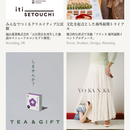
みんなでつくるクリエイティブ公民
文化を起点とした海外展開トライア
館
ル
福山電業株式会社「元百貨店を再生した施
複合的な形式で実施「フランス 海外展開イ
設のリニューアルコンセプト開発」
ベントプロデュース」
Branding, PR
Event, Produce, Design, Planning