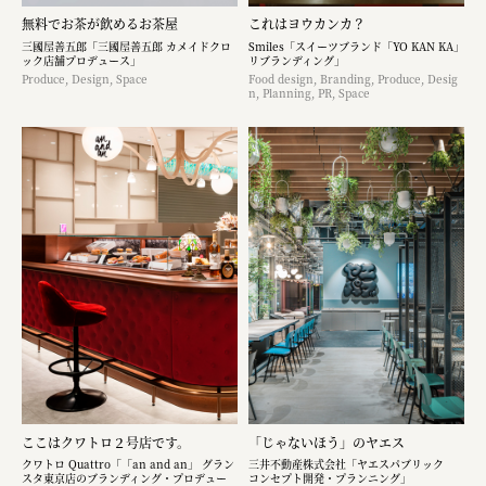
無料でお茶が飲めるお茶屋
これはヨウカンカ？
三國屋善五郎「三國屋善五郎 カメイドクロ
Smiles「スイーツブランド「YO KAN KA」
ック店舗プロデュース」
リブランディング」
Produce, Design, Space
Food design, Branding, Produce, Desig
n, Planning, PR, Space
ここはクワトロ２号店です。
「じゃないほう」のヤエス
クワトロ Quattro「「an and an」 グラン
三井不動産株式会社「ヤエスパブリック
スタ東京店のブランディング・プロデュー
コンセプト開発・プランニング」