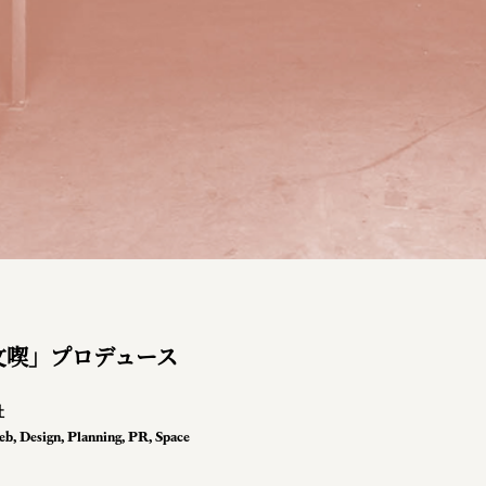
文喫」プロデュース
社
eb
,
Design
,
Planning
,
PR
,
Space