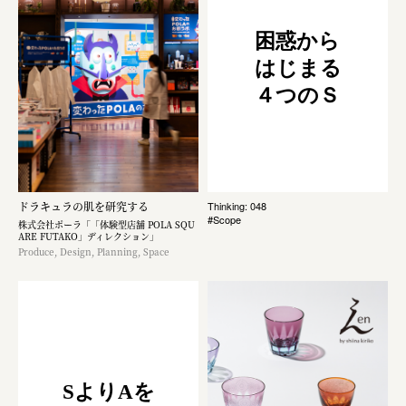
困惑から
はじまる
４つのＳ
ドラキュラの肌を研究する
Thinking: 048
#Scope
株式会社ポーラ「「体験型店舗 POLA SQU
ARE FUTAKO」ディレクション」
Produce, Design, Planning, Space
SよりAを