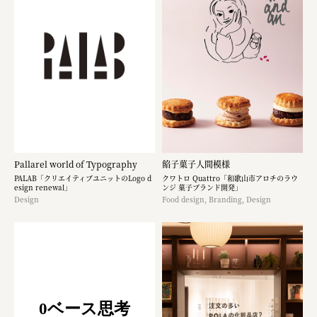
Pallarel world of Typography
餡子菓子人間模様
PALAB「クリエイティブユニットのLogo d
クワトロ Quattro「和歌山市アロチのラウ
esign renewal」
ンジ 菓子ブランド開発」
Design
Food design, Branding, Design
0ベース思考