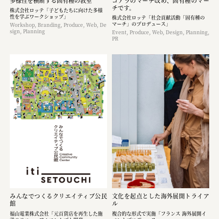
多様性を横断する固有種の教室
コアラのマーチ改め、固有種のマー
チです。
株式会社ロッテ「子どもたちに向けた多様
性を学ぶワークショップ」
株式会社ロッテ「社会貢献活動「固有種の
マーチ」のプロデュース」
Workshop, Branding, Produce, Web, De
sign, Planning
Event, Produce, Web, Design, Planning,
PR
みんなでつくるクリエイティブ公民
文化を起点とした海外展開トライア
館
ル
福山電業株式会社「元百貨店を再生した施
複合的な形式で実施「フランス 海外展開イ