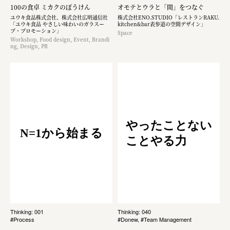
100の食卓 ミカクのぼうけん
オモテとウラと「間」をつなぐ
ユウキ食品株式会社、株式会社広明通信社
株式会社ENO.STUDIO「レストランRAKU.
「ユウキ食品 やさしい味わいのガラスー
kitchen&bar表参道の空間デザイン」
プ・プロモーション」
Space
Workshop, Food design, Event, Brandi
ng, Design, PR
やったことない
N=1から始まる
ことやる力
Thinking: 001
Thinking: 040
#Process
#Donew, #Team Management