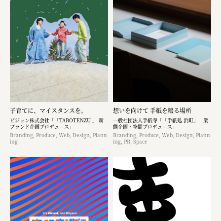
子育てに、マイスタンスを。
想いを向けて 手紙を綴る場所
ピジョン株式会社「「TABOTENZU 」 新
一般社団法人手紙寺「「手紙処 浜町」 業
ブランド企画プロデュース」
態企画・空間プロデュース」
Branding, Produce, Web, Design, Plann
Branding, Produce, Web, Design, Plann
ing
ing, PR, Space