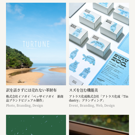
訳を話さずには売れない革財布
スズを包む機能美
株式会社イソガイ「ベッ甲イソガイ 新商
アトラス化成株式会社「アトラス化成「Tin
品ブランドビジュアル制作」
dustry」ブランディング」
Photo, Branding, Design
Event, Branding, Web, Design