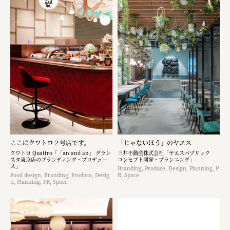
ここはクワトロ２号店です。
「じゃないほう」のヤエス
クワトロ Quattro「「an and an」 グラン
三井不動産株式会社「ヤエスパブリック
スタ東京店のブランディング・プロデュー
コンセプト開発・プランニング」
ス」
Branding, Produce, Design, Planning, P
Food design, Branding, Produce, Desig
R, Space
n, Planning, PR, Space