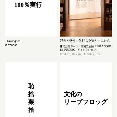
100％実行
好きと感性で化粧品を選んでみたら
Thinking: 016
#Process
株式会社ポーラ「体験型店舗「POLA SQUA
RE FUTAKO」ディレクション」
Produce, Design, Planning, Space
恥
捨
文化の
栗
リープフロッグ
拾