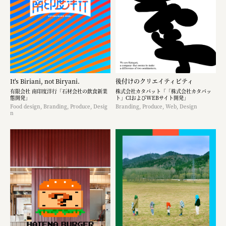
It's Biriani, not Biryani.
後付けのクリエイティビティ
有限会社 南印度洋行「石材会社の飲食新業
株式会社カタパット「「株式会社カタパッ
態開発」
ト」CIおよびWEBサイト開発」
Food design, Branding, Produce, Desig
Branding, Produce, Web, Design
n