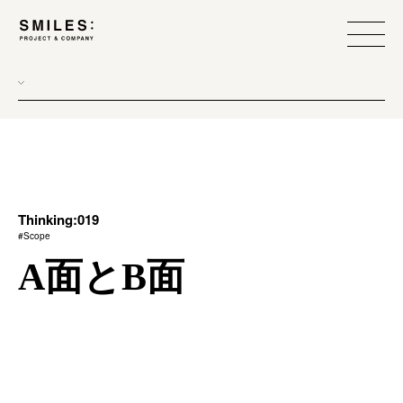
Thinking:019
#Scope
A面とB面