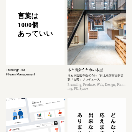
言葉は
1000個
あっていい
本と出会うための本屋
Thinking: 043
#Team Management
日本出版販売株式会社「日本出版販売新業
態「文喫」プロデュース」
Branding, Produce, Web, Design, Plann
ing, PR, Space