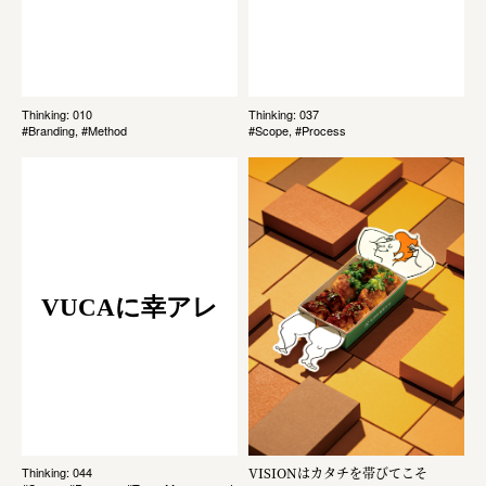
Thinking: 010
Thinking: 037
#Branding, #Method
#Scope, #Process
VUCAに幸アレ
VISIONはカタチを帯びてこそ
Thinking: 044