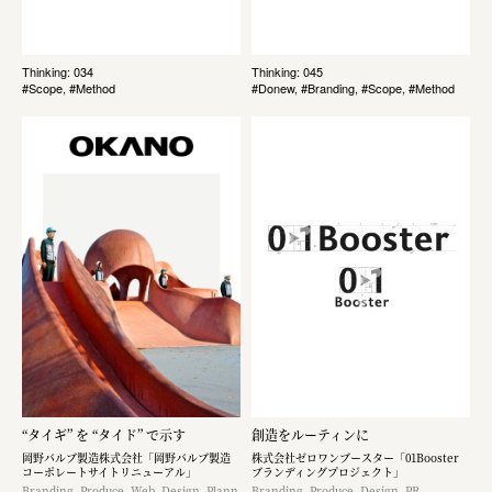
Thinking: 034
Thinking: 045
#Scope, #Method
#Donew, #Branding, #Scope, #Method
“タイギ” を “タイド” で示す
創造をルーティンに
岡野バルブ製造株式会社「岡野バルブ製造
株式会社ゼロワンブースター「01Booster
コーポレートサイトリニューアル」
ブランディングプロジェクト」
Branding, Produce, Web, Design, Plann
Branding, Produce, Design, PR