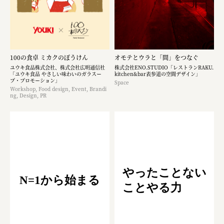
100の食卓 ミカクのぼうけん
オモテとウラと「間」をつなぐ
ユウキ食品株式会社、株式会社広明通信社
株式会社ENO.STUDIO「レストランRAKU.
「ユウキ食品 やさしい味わいのガラスー
kitchen&bar表参道の空間デザイン」
プ・プロモーション」
Space
Workshop, Food design, Event, Brandi
ng, Design, PR
やったことない
N=1から始まる
ことやる力