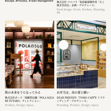
#Scope, #Process, #Team Management
株式会社 マツバラ「松原紙器製作所「たこ
焼き屋出店」企画・プロデュース」
Food design, Event, Produce, Planning,
PR
肌の未来をうらなってみる
お弁当は、母の愛と願い
株式会社ポーラ「体験型店舗「POLA SQUA
DEAR FRIEND'S「TOMO CAFF’E リブラ
RE FUTAKO」ディレクション」
ンディング・プロデュース」
Produce, Design, Space
Branding, Produce, Design, Space