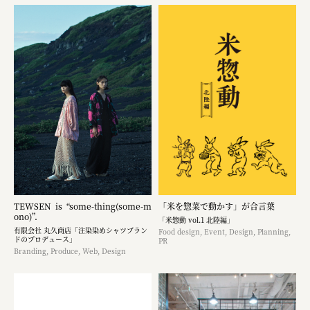
TEWSEN is “some-thing(some-m
「米を惣菜で動かす」が合言葉
ono)”.
「米惣動 vol.1 北陸編」
有限会社 丸久商店「注染染めシャツブラン
Food design, Event, Design, Planning,
ドのプロデュース」
PR
Branding, Produce, Web, Design