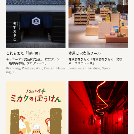
これもまた「亀甲萬」
本屋と大喫茶ホール
キッコーマン食品株式会社「D2Cブランド
株式会社ひらく「株式会社ひらく 文喫
「亀甲萬本店」プロデュース」
栄 プロデュース」
Branding, Produce, Web, Design, Plann
Food design, Produce, Space
ing, PR