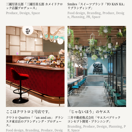
三國屋善五郎「三國屋善五郎 カメイドクロ
Smiles「スイーツブランド「YO KAN KA」
ック店舗プロデュース」
リブランディング」
Produce, Design, Space
Food design, Branding, Produce, Desig
n, Planning, PR, Space
ここはクワトロ２号店です。
「じゃないほう」のヤエス
クワトロ Quattro「「an and an」 グラン
三井不動産株式会社「ヤエスパブリック
スタ東京店のブランディング・プロデュー
コンセプト開発・プランニング」
ス」
Branding, Produce, Design, Planning, P
Food design, Branding, Produce, Desig
R, Space