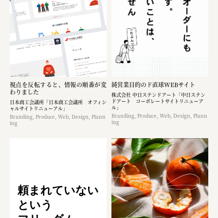
視点を反転すると、情報の順番が変
純営業目的のド直球WEBサイト
わりました
株式会社 中日ステンドアート「中日ステン
ドアート コーポレートサイトリニューア
日本商工会議所「日本商工会議所 オフィシ
ル」
ャルサイトリニューアル」
Branding, Produce, Web, Design, Plann
Branding, Produce, Web, Design, Plann
ing
ing
頼まれていない
という