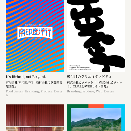
It's Biriani, not Biryani.
後付けのクリエイティビティ
有限会社 南印度洋行「石材会社の飲食新業
株式会社カタパット「「株式会社カタパッ
態開発」
ト」CIおよびWEBサイト開発」
Food design, Branding, Produce, Desig
Branding, Produce, Web, Design
n