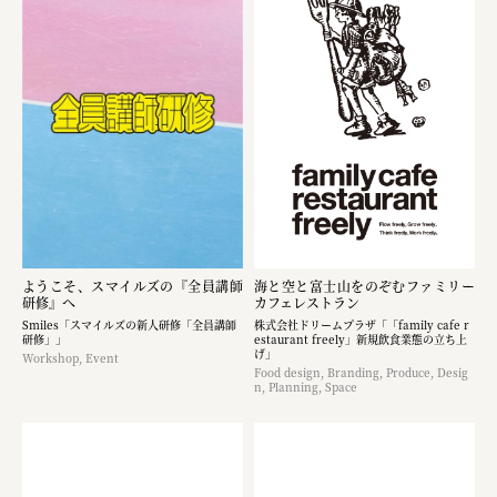
ようこそ、スマイルズの『全員講師
海と空と富士山をのぞむファミリー
研修』へ
カフェレストラン
Smiles「スマイルズの新人研修「全員講師
株式会社ドリームプラザ「「family cafe r
研修」」
estaurant freely」新規飲食業態の立ち上
げ」
Workshop, Event
Food design, Branding, Produce, Desig
n, Planning, Space