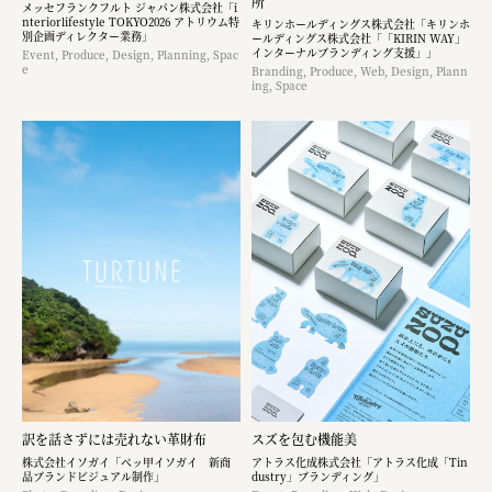
所
メッセフランクフルト ジャパン株式会社「i
nteriorlifestyle TOKYO2026 アトリウム特
キリンホールディングス株式会社「キリンホ
別企画ディレクター業務」
ールディングス株式会社「「KIRIN WAY」
インターナルブランディング支援」」
Event, Produce, Design, Planning, Spac
e
Branding, Produce, Web, Design, Plann
ing, Space
訳を話さずには売れない革財布
スズを包む機能美
株式会社イソガイ「ベッ甲イソガイ 新商
アトラス化成株式会社「アトラス化成「Tin
品ブランドビジュアル制作」
dustry」ブランディング」