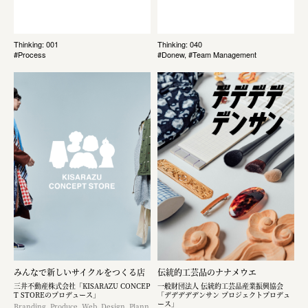
Thinking: 001
Thinking: 040
#Process
#Donew, #Team Management
みんなで新しいサイクルをつくる店
伝統的工芸品のナナメウエ
三井不動産株式会社「KISARAZU CONCEP
一般財団法人 伝統的工芸品産業振興協会
T STOREのプロデュース」
「デデデデデンサン プロジェクトプロデュ
ース」
Branding, Produce, Web, Design, Plann