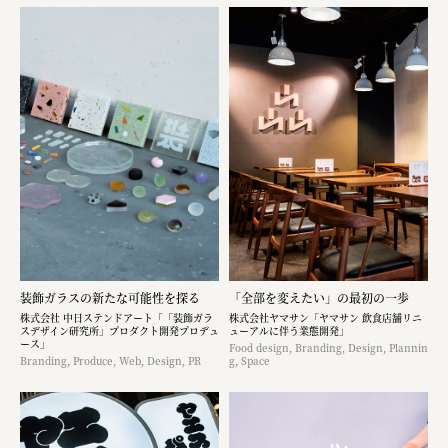
装飾ガラスの新たな可能性を探る
「全部を変えたい」の最初の一歩
株式会社 中日ステンドアート「「装飾ガラ
株式会社ヤマサン「ヤマサン 飲食店舗リニ
スデザイン研究所」プロダクト開発プロデュ
ューアルに伴う業態開発」
ース」
Food design, Branding, Design, Plannin
Branding, Produce, Web, Design, PR
g, Space