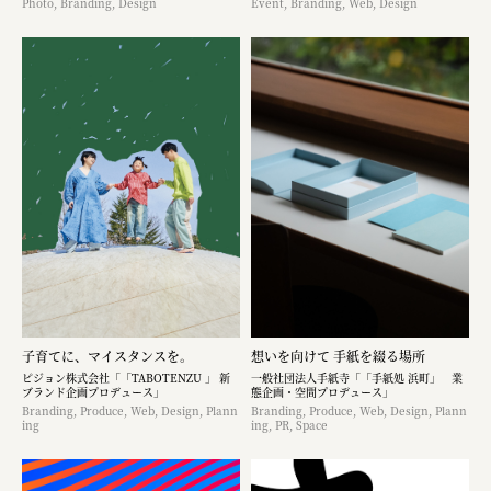
Photo, Branding, Design
Event, Branding, Web, Design
子育てに、マイスタンスを。
想いを向けて 手紙を綴る場所
ピジョン株式会社「「TABOTENZU 」 新
一般社団法人手紙寺「「手紙処 浜町」 業
ブランド企画プロデュース」
態企画・空間プロデュース」
Branding, Produce, Web, Design, Plann
Branding, Produce, Web, Design, Plann
ing
ing, PR, Space