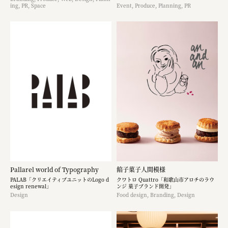
ing, PR, Space
Event, Produce, Planning, PR
Pallarel world of Typography
餡子菓子人間模様
PALAB「クリエイティブユニットのLogo d
クワトロ Quattro「和歌山市アロチのラウ
esign renewal」
ンジ 菓子ブランド開発」
Design
Food design, Branding, Design