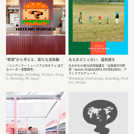
“娯楽”から考える、新たな食体験
あるあるじゃない、違和感を
「ニンテンドーミュージアム内カフェ はて
なかがわの恵み活用協議会「北海道中川町
なバーガー業態開発」
発「meets NAKAGAWA HOKKAIDO」ブ
ランドプロデュース」
Food design, Branding, Produce, Desig
n, Planning, PR, Space
Workshop, Food design, Branding, Prod
uce, Design