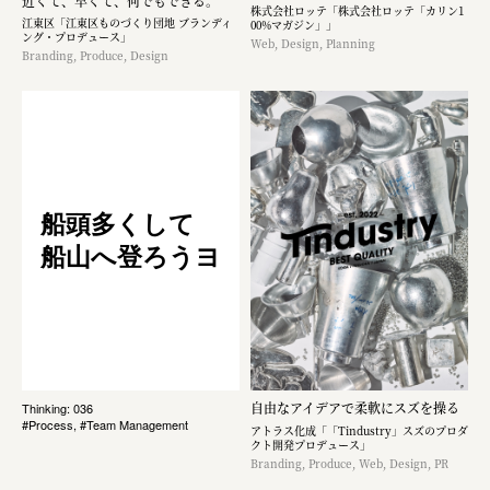
近くて、早くて、何でもできる。
株式会社ロッテ「株式会社ロッテ「カリン1
江東区「江東区ものづくり団地 ブランディ
00%マガジン」」
ング・プロデュース」
Web, Design, Planning
Branding, Produce, Design
船頭多くして
船山へ登ろうヨ
自由なアイデアで柔軟にスズを操る
Thinking: 036
#Process, #Team Management
アトラス化成「「Tindustry」スズのプロダ
クト開発プロデュース」
Branding, Produce, Web, Design, PR