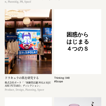
n, Planning, PR, Space
困惑から
はじまる
４つのＳ
ドラキュラの肌を研究する
Thinking: 048
#Scope
株式会社ポーラ「「体験型店舗 POLA SQU
ARE FUTAKO」ディレクション」
Produce, Design, Planning, Space