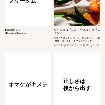
フリーダム
つくるのは「ロゴ」ではなく​会社の
Thinking: 041
ミライ
#Donew, #Process
株式会社オレンジページ​「オレンジページC
I開発・コーポレートブランディング​」
Workshop, Branding, Web, Design, PR
正しさは
オマケがキメテ
後から出す