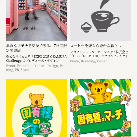
素直なキモチを交換できる、7日間限
コーヒーを楽しむ豊かな暮らし
定のお店
ソロフレッシュコーヒーシステム株式会社
「UCC「DRIP POD」リブランディング」
株式会社オカムラ「EXPO 2025 OKAMURA
Challenge のプロデュース・デザイン」
Photo, Branding, Design
Event, Branding, Produce, Design, Plan
ning, PR, Space