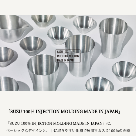
株式会社ロッテ
ourselves
一般財団法人 伝統的工芸品産業振興協会
株式会社池田泉州銀行
岡野バルブ製造株式会社
株式会社ふくや
三井不動産株式会社
有限会社 丸久商店
株式会社イソガイ
インターステラテクノロジズ株式会社
「SUZU 100% INJECTION MOLDING MADE IN JAPAN」
キッコーマン食品株式会社
「SUZU 100% INJECTION MOLDING MADE IN JAPAN」は、
住友化学株式会社
ベーシックなデザインと、手に取りやすい価格で展開するスズ100％の酒器