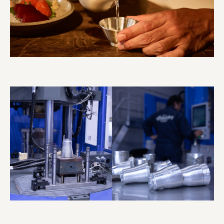
叶や豆冨 大椙食品
株式会社 京都産業振興センター
旭酒造株式会社
株式会社レリアン
日本出版販売株式会社
一般社団法人日本家具産業振興会、メッセフランクフルト
フードバレーとかち首都圏プロモーション実行委員会
株式会社 中華・高橋
株式会社ITC
オクズミ商事
学校法人加藤学園