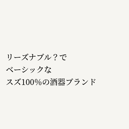
株式会社ひらく
株式会社ニューテックシンセイ
PALAB
株式会社ドリームプラザ
GOEMON
リーズナブル？で
株式会社ヤマサン
株式会社 マツバラ
ベーシックな
株式会社東果堂
スズ100％の酒器ブランド
アトラス化成
株式会社 中日ステンドアート
DEAR FRIEND'S
株式会社ポーラ