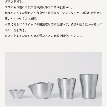
ブランドです。
株式会社リビタ
スズのもつ優れた抗菌性や熱伝導率の高さを生かし、
和洋さまざまな飲食店や食卓でも馴染むベーシックな形と、用途に合わせて
宗教法人圓能寺立 若草幼稚園
使いやすいサイズで展開。
株式会社 照沼
本業であるプラスチックの射出成形技術を用いて、鋳造や磨きにかかる手作
業の工程を省き、
食処くさの根
コストを抑えながらも高品質なスズの酒器を開発しています。
株式会社クイーンピスタチオ
JR東日本クロスステーション
株式会社ハッチ
株式会社リブロプラス
福島県商工会連合会
京セラ株式会社
一般社団法人手紙寺
土佐しらす食堂二万匹