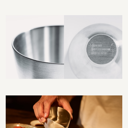
オーナークライアント 日南市／設計・施工 株式会社乃
株式会社美らイチゴ
amirisu株式会社
SPACE COTAN株式会社 / 大樹町役場企画商工課航空
クワトロ Quattro
株式会社オレンジページ​
フジ物産株式会社
ユウキ食品株式会社, 株式会社ビーツ
お茶と酒たすき
野村不動産ビルディング株式会社
大堀相馬焼陶吉郎窯
株式会社ゼロワンブースター