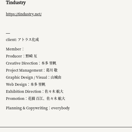
Tindustry
https://tindustry.net/
client: アトラス化成
Member​：
Producer：野崎​ 亙
Creative Direction：本多 里帆
Project Management：葛川 敬
Graphic Design / Visual：山城由
Web Design：本多 里帆
Exhibition Direction：佐々木 航大
Promotion：花摘 百江、佐々木 航大
Planning & Copywriting：everybody