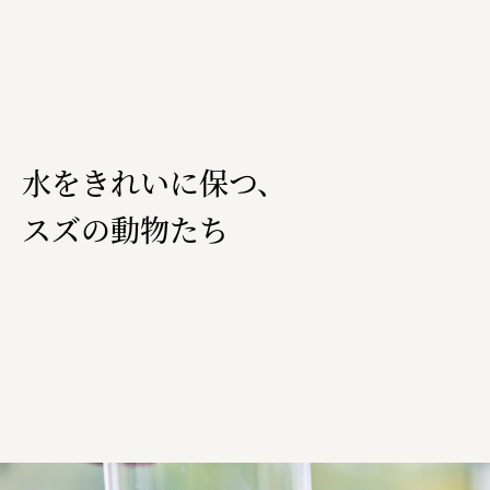
横浜市
株式会社 未来ガ驚喜研究所
Panasonic
江東区
日鉄興和不動産株式会社
水をきれいに保つ、
株式会社コスモスイニシア
スズの動物たち
株式会社亀屋万年堂