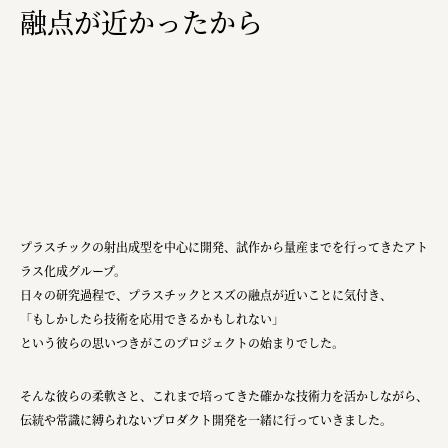
融点が近かったから
複合的な形式で実施
三國屋善五郎
福山電業株式会社
有限会社 南印度洋行
株式会社カタパット
なかがわの恵み活用協議会
プラスチックの射出成型を中心に開発、試作から量産までを行ってきたアト
GLASS-LAB株式会社
ラス化成グループ。
日々の研究過程で、プラスチックとスズの融点が近いことに気付き、
株式会社オカムラ
「もしかしたら技術を応用できるかもしれない」
株式会社ENO.STUDIO
という彼らの思いつきがこのプロジェクトの始まりでした。
日本商工会議所
そんな彼らの柔軟さと、これまで培ってきた確かな技術力を活かしながら、
ユウキ食品株式会社、株式会社広明通信社
伝統や常識に縛られないプロダクト開発を一緒に行っていきました。