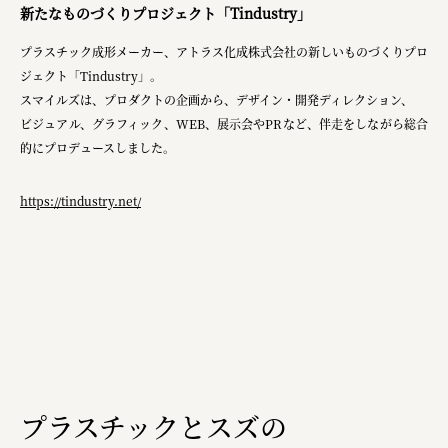
新たなものづくりプロジェクト「Tindustry」
planning
プラスチック成形メーカー、アトラス化成株式会社の新しいものづくりプロ
pr
ジェクト「Tindustry」。
space
スマイルズは、プロダクトの企画から、デザイン・開発ディレクション、
ビジュアル、グラフィック、WEB、展示会やPRなど、伴走をしながら総合
的にプロデュースしました。
Smiles
https://tindustry.net/
Soup Stock Tokyo
100本のスプーン
メッセフランクフルト ジャパン株式会社
キリンホールディングス株式会社
ソロフレッシュコーヒーシステム株式会社
ピジョン株式会社
プラスチックとスズの
アトラス化成株式会社