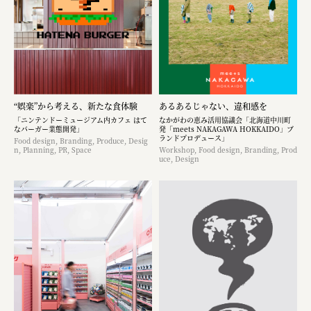
“娯楽”から考える、新たな食体験
あるあるじゃない、違和感を
「ニンテンドーミュージアム内カフェ はて
なかがわの恵み活用協議会「北海道中川町
なバーガー業態開発」
発「meets NAKAGAWA HOKKAIDO」ブ
ランドプロデュース」
Food design, Branding, Produce, Desig
n, Planning, PR, Space
Workshop, Food design, Branding, Prod
uce, Design