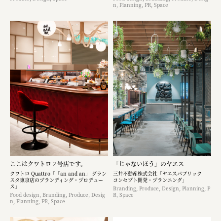
n, Planning, PR, Space
ここはクワトロ２号店です。
「じゃないほう」のヤエス
クワトロ Quattro「「an and an」 グラン
三井不動産株式会社「ヤエスパブリック
スタ東京店のブランディング・プロデュー
コンセプト開発・プランニング」
ス」
Branding, Produce, Design, Planning, P
Food design, Branding, Produce, Desig
R, Space
n, Planning, PR, Space