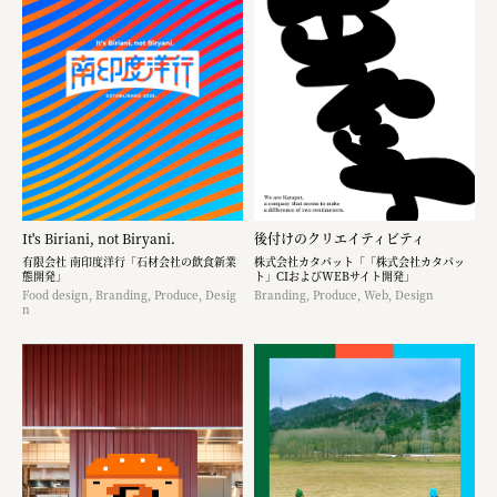
It's Biriani, not Biryani.
後付けのクリエイティビティ
有限会社 南印度洋行「石材会社の飲食新業
株式会社カタパット「「株式会社カタパッ
態開発」
ト」CIおよびWEBサイト開発」
Food design, Branding, Produce, Desig
Branding, Produce, Web, Design
n