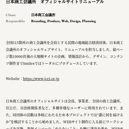
日本商工会議所 オフィシャルサイトリニューアル
Client:
日本商工会議所
Responsible:
Branding
,
Produce
,
Web
,
Design
,
Planning
全国515箇所の商工会議所を会員とする民間の地域総合経済団体、日本商工
会議所のオフィシャルウェブサイト、リニューアルを担当しました。総ペー
ジ数10000頁強の大規模サイトの企画、情報設計から、デザイン、コンテン
ツ制作までSmilesではトータルにプロデュースしています。
Website：
https://www.jcci.or.jp
日本商工会議所のオフィシャルサイトは会員、事業者、全国の商工会議所、
官公庁、自治体関係者など、多種多様なユーザーに利用されています。ま
た、同団体の活動は多岐にわたるため本プロジェクトでは“誰に何を届ける
か”を検討することから始めました。WEBサイト制作に入る前にワークショ
ップを実施。参加メンバーの「やりたいこと」を軸に議論を進め、WEBサ