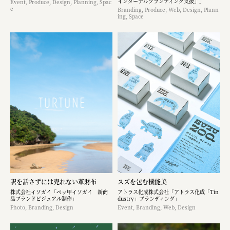
インターナルブランディング支援」」
Event, Produce, Design, Planning, Spac
e
Branding, Produce, Web, Design, Plann
ing, Space
訳を話さずには売れない革財布
スズを包む機能美
株式会社イソガイ「ベッ甲イソガイ 新商
アトラス化成株式会社「アトラス化成「Tin
品ブランドビジュアル制作」
dustry」ブランディング」
Photo, Branding, Design
Event, Branding, Web, Design