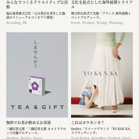
みんなでつくるクリエイティブ公民
文化を起点とした海外展開トライア
館
ル
福山電業株式会社「元百貨店を再生した施
複合的な形式で実施「フランス 海外展開イ
設のリニューアルコンセプト開発」
ベントプロデュース」
Branding, PR
Event, Produce, Design, Planning
無料でお茶が飲めるお茶屋
これはヨウカンカ？
三國屋善五郎「三國屋善五郎 カメイドクロ
Smiles「スイーツブランド「YO KAN KA」
ック店舗プロデュース」
リブランディング」
Produce, Design, Space
Food design, Branding, Produce, Desig