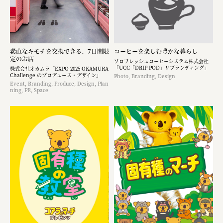
素直なキモチを交換できる、7日間限
コーヒーを楽しむ豊かな暮らし
定のお店
ソロフレッシュコーヒーシステム株式会社
「UCC「DRIP POD」リブランディング」
株式会社オカムラ「EXPO 2025 OKAMURA
Challenge のプロデュース・デザイン」
Photo, Branding, Design
Event, Branding, Produce, Design, Plan
ning, PR, Space