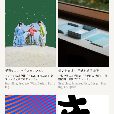
子育てに、マイスタンスを。
想いを向けて 手紙を綴る場所
ピジョン株式会社「「TABOTENZU 」 新
一般社団法人手紙寺「「手紙処 浜町」 業
ブランド企画プロデュース」
態企画・空間プロデュース」
Branding, Produce, Web, Design, Plann
Branding, Produce, Web, Design, Plann
ing
ing, PR, Space