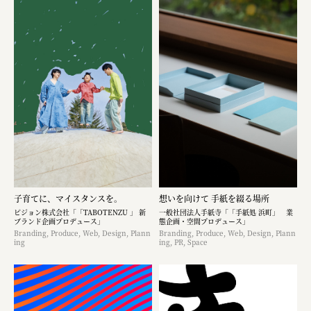
子育てに、マイスタンスを。
想いを向けて 手紙を綴る場所
ピジョン株式会社「「TABOTENZU 」 新
一般社団法人手紙寺「「手紙処 浜町」 業
ブランド企画プロデュース」
態企画・空間プロデュース」
Branding, Produce, Web, Design, Plann
Branding, Produce, Web, Design, Plann
ing
ing, PR, Space