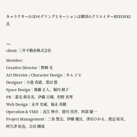
キャラクターの3Dモデリングとモーションは韓国のクリエイターBYEONKI
氏
client: 三井不動産株式会社
Member:
Creative Director：野崎 亙
Art Director / Character Design：キム ジヒ
Designer：小池 真緒、黒田 悠
Space Design：齋藤 正人、堀内 綾子
PR：蓑毛 萌奈美、伊藤 日瑚、但野 真琴
Web Design：永井 史威、福永 英樹
Operation & VMD ：近江 伸介、掛川 佳世、阿部 慶一
Project Management：三島 賢志、伊藤 優汰、津田ひかる、渡辺 拓実、
阿久津 拓也、吉田 剛成