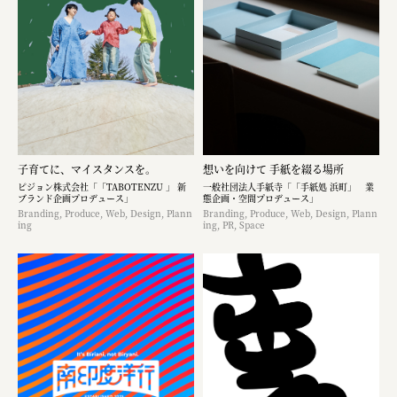
子育てに、マイスタンスを。
想いを向けて 手紙を綴る場所
ピジョン株式会社「「TABOTENZU 」 新
一般社団法人手紙寺「「手紙処 浜町」 業
ブランド企画プロデュース」
態企画・空間プロデュース」
Branding, Produce, Web, Design, Plann
Branding, Produce, Web, Design, Plann
ing
ing, PR, Space