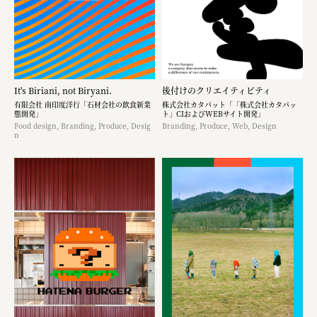
It's Biriani, not Biryani.
後付けのクリエイティビティ
有限会社 南印度洋行「石材会社の飲食新業
株式会社カタパット「「株式会社カタパッ
態開発」
ト」CIおよびWEBサイト開発」
Food design, Branding, Produce, Desig
Branding, Produce, Web, Design
n