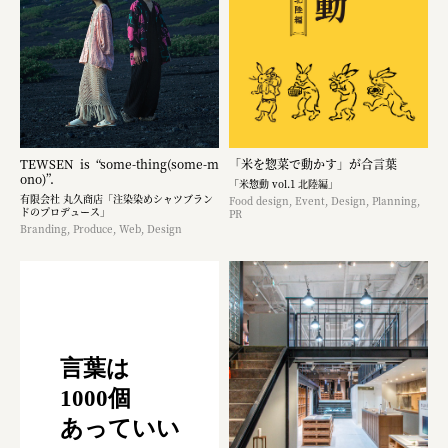
TEWSEN is “some-thing(some-m
「米を惣菜で動かす」が合言葉
ono)”.
「米惣動 vol.1 北陸編」
有限会社 丸久商店「注染染めシャツブラン
Food design, Event, Design, Planning,
ドのプロデュース」
PR
Branding, Produce, Web, Design
言葉は
1000個
あっていい