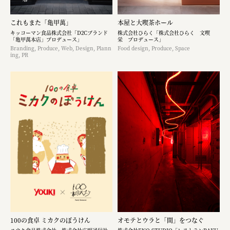
これもまた「亀甲萬」
本屋と大喫茶ホール
キッコーマン食品株式会社「D2Cブランド
株式会社ひらく「株式会社ひらく 文喫
「亀甲萬本店」プロデュース」
栄 プロデュース」
Branding, Produce, Web, Design, Plann
Food design, Produce, Space
ing, PR
100の食卓 ミカクのぼうけん
オモテとウラと「間」をつなぐ