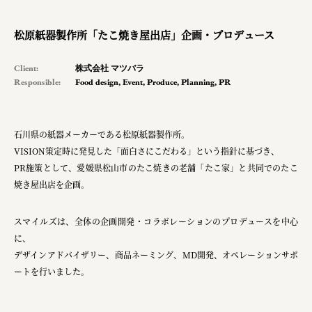
松原紙器製作所「たこ焼き屋出店」企画・プロデュース
Client:
株式会社 マツバラ
Responsible:
Food design
,
Event
,
Produce
,
Planning
,
PR
石川県の紙器メーカーである松原紙器製作所。
VISION策定時に発見した「面白さにこだわる」という指針に基づき、
PR施策として、
愛媛県松山市のたこ焼きの老舗「たこ家」
と共同でのたこ
焼き屋出店を企画。
スマイルズは、全体の企画開発・コラボレーションのプロデュースを中心
に、
デザインアドバイザリー、商品ネーミング、MD開発、オペレーションサポ
ートを行いました。