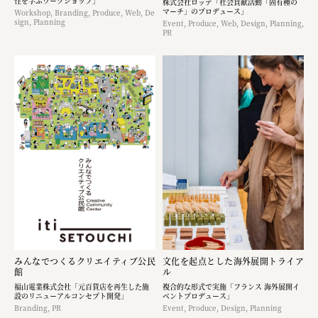
性を学ぶワークショップ」
株式会社ロッテ「社会貢献活動「固有種の
マーチ」のプロデュース」
Workshop, Branding, Produce, Web, De
sign, Planning
Event, Produce, Web, Design, Planning,
PR
みんなでつくるクリエイティブ公民
文化を起点とした海外展開トライア
館
ル
福山電業株式会社「元百貨店を再生した施
複合的な形式で実施「フランス 海外展開イ
設のリニューアルコンセプト開発」
ベントプロデュース」
Branding, PR
Event, Produce, Design, Planning