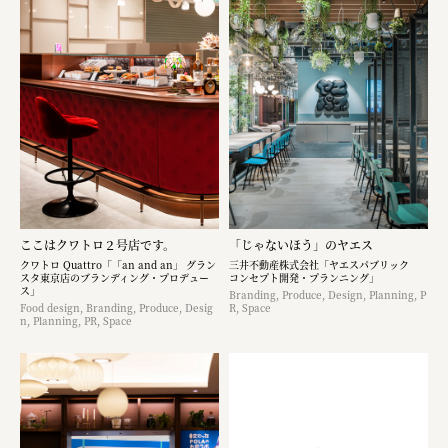
ここはクワトロ２号店です。
「じゃないほう」のヤエス
クワトロ Quattro「「an and an」 グラン
三井不動産株式会社「ヤエスパブリック
スタ東京店のブランディング・プロデュー
コンセプト開発・プランニング」
ス」
Branding, Produce, Design, Planning, P
Food design, Branding, Produce, Desig
R, Space
n, Planning, PR, Space