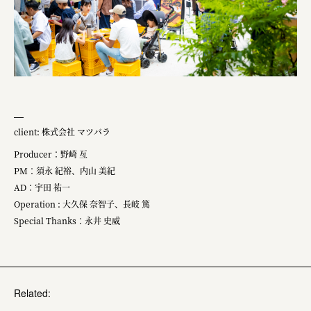
client: 株式会社 マツバラ
Producer：野崎 亙
PM：須永 紀裕、内山 美紀
AD：宇田 祐一
Operation : 大久保 奈智子、長岐 篤
Special Thanks：永井 史威
Related: