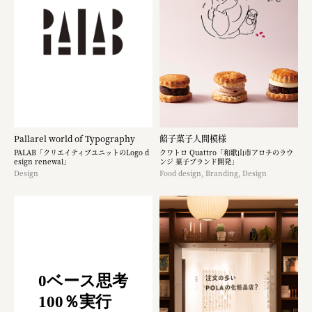
Pallarel world of Typography
餡子菓子人間模様
PALAB「クリエイティブユニットのLogo d
クワトロ Quattro「和歌山市アロチのラウ
esign renewal」
ンジ 菓子ブランド開発」
Design
Food design, Branding, Design
0ベース思考
100％実行