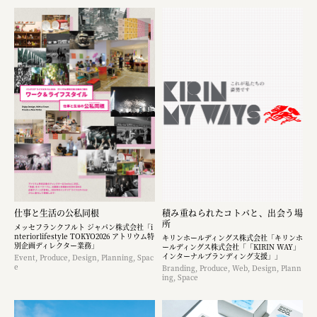
仕事と生活の公私同根
積み重ねられたコトバと、出会う場
所
メッセフランクフルト ジャパン株式会社「i
nteriorlifestyle TOKYO2026 アトリウム特
キリンホールディングス株式会社「キリンホ
別企画ディレクター業務」
ールディングス株式会社「「KIRIN WAY」
インターナルブランディング支援」」
Event, Produce, Design, Planning, Spac
e
Branding, Produce, Web, Design, Plann
ing, Space