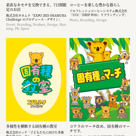
素直なキモチを交換できる、7日間限
コーヒーを楽しむ豊かな暮らし
定のお店
ソロフレッシュコーヒーシステム株式会社
「UCC「DRIP POD」リブランディング」
株式会社オカムラ「EXPO 2025 OKAMURA
Challenge のプロデュース・デザイン」
Photo, Branding, Design
Event, Branding, Produce, Design, Plan
ning, PR, Space
多様性を横断する固有種の教室
コアラのマーチ改め、固有種のマー
チです。
株式会社ロッテ「子どもたちに向けた多様