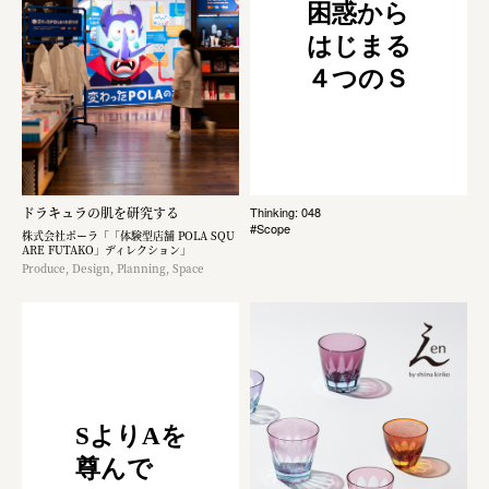
困惑から
はじまる
４つのＳ
ドラキュラの肌を研究する
Thinking: 048
#Scope
株式会社ポーラ「「体験型店舗 POLA SQU
ARE FUTAKO」ディレクション」
Produce, Design, Planning, Space
SよりAを
尊んで