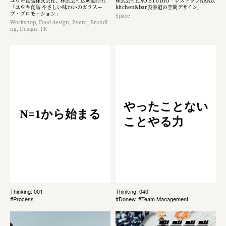
ユウキ食品株式会社、株式会社広明通信社
株式会社ENO.STUDIO「レストランRAKU.
「ユウキ食品 やさしい味わいのガラスー
kitchen&bar表参道の空間デザイン」
プ・プロモーション」
Space
Workshop, Food design, Event, Brandi
ng, Design, PR
やったことない
N=1から始まる
ことやる力
Thinking: 001
Thinking: 040
#Process
#Donew, #Team Management