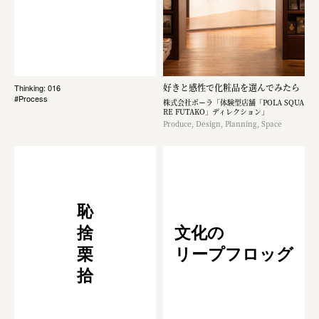
好きと感性で化粧品を選んでみたら
Thinking: 016
#Process
株式会社ポーラ「体験型店舗「POLA SQUA
RE FUTAKO」ディレクション」
Produce, Design, Planning, Space
恥
捨
文化の
栗
リープフロッグ
拾