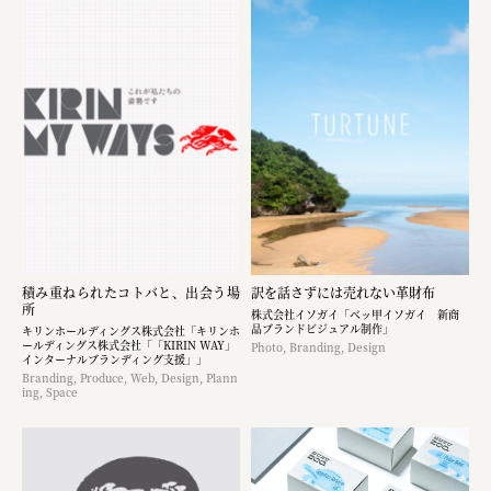
積み重ねられたコトバと、出会う場
訳を話さずには売れない革財布
所
株式会社イソガイ「ベッ甲イソガイ 新商
品ブランドビジュアル制作」
キリンホールディングス株式会社「キリンホ
ールディングス株式会社「「KIRIN WAY」
Photo, Branding, Design
インターナルブランディング支援」」
Branding, Produce, Web, Design, Plann
ing, Space