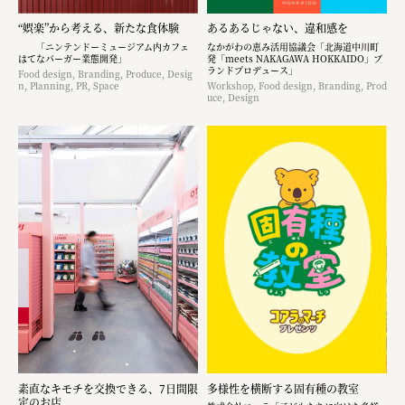
“娯楽”から考える、新たな食体験
あるあるじゃない、違和感を
「ニンテンドーミュージアム内カフェ
なかがわの恵み活用協議会「北海道中川町
はてなバーガー業態開発」
発「meets NAKAGAWA HOKKAIDO」ブ
ランドプロデュース」
Food design, Branding, Produce, Desig
n, Planning, PR, Space
Workshop, Food design, Branding, Prod
uce, Design
素直なキモチを交換できる、7日間限
多様性を横断する固有種の教室
定のお店