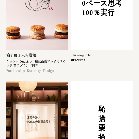
0ベース思考
100％実行
餡子菓子人間模様
Thinking: 016
#Process
クワトロ Quattro「和歌山市アロチのラウ
ンジ 菓子ブランド開発」
Food design, Branding, Design
恥
捨
栗
拾