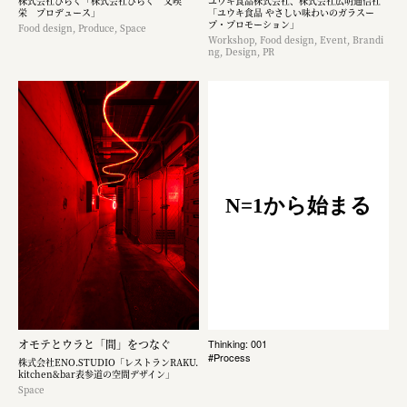
株式会社ひらく「株式会社ひらく 文喫
ユウキ食品株式会社、株式会社広明通信社
栄 プロデュース」
「ユウキ食品 やさしい味わいのガラスー
プ・プロモーション」
Food design, Produce, Space
Workshop, Food design, Event, Brandi
ng, Design, PR
N=1から始まる
オモテとウラと「間」をつなぐ
Thinking: 001
#Process
株式会社ENO.STUDIO「レストランRAKU.
kitchen&bar表参道の空間デザイン」
Space