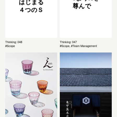
はじまる
尊んで
４つのＳ
Thinking: 048
Thinking: 047
#Scope
#Scope, #Team Management