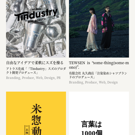
自由なアイデアで柔軟にスズを操る
TEWSEN is “some-thing(some-m
ono)”.
アトラス化成「「Tindustry」スズのプロダ
クト開発プロデュース」
有限会社 丸久商店「注染染めシャツブラン
ドのプロデュース」
Branding, Produce, Web, Design, PR
Branding, Produce, Web, Design
言葉は
1000個