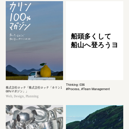
船頭多くして
船山へ登ろうヨ
Thinking: 036
株式会社ロッテ「株式会社ロッテ「カリン1
#Process, #Team Management
00%マガジン」」
Web, Design, Planning