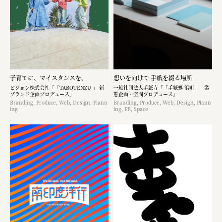
子育てに、マイスタンスを。
想いを向けて 手紙を綴る場所
ピジョン株式会社「「TABOTENZU 」 新
一般社団法人手紙寺「「手紙処 浜町」 業
ブランド企画プロデュース」
態企画・空間プロデュース」
Branding, Produce, Web, Design, Plann
Branding, Produce, Web, Design, Plann
ing
ing, PR, Space