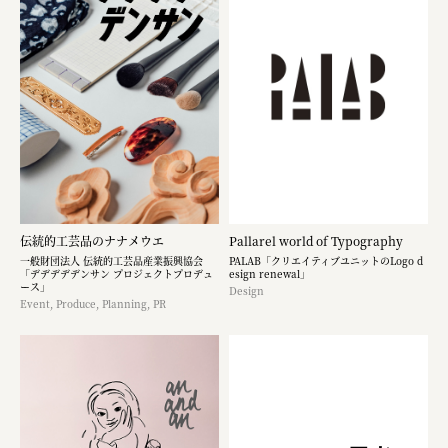
伝統的工芸品のナナメウエ
Pallarel world of Typography
一般財団法人 伝統的工芸品産業振興協会
PALAB「クリエイティブユニットのLogo d
「デデデデデンサン プロジェクトプロデュ
esign renewal」
ース」
Design
Event, Produce, Planning, PR