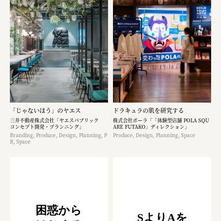
「じゃないほう」のヤエス
ドラキュラの肌を研究する
三井不動産株式会社「ヤエスパブリック
株式会社ポーラ「「体験型店舗 POLA SQU
コンセプト開発・プランニング」
ARE FUTAKO」ディレクション」
Branding, Produce, Design, Planning, P
Produce, Design, Planning, Space
R, Space
困惑から
SよりAを