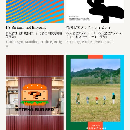
It's Biriani, not Biryani.
後付けのクリエイティビティ
有限会社 南印度洋行「石材会社の飲食新業
株式会社カタパット「「株式会社カタパッ
態開発」
ト」CIおよびWEBサイト開発」
Food design, Branding, Produce, Desig
Branding, Produce, Web, Design
n