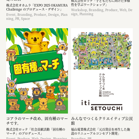
株式会社ロッテ「子どもたちに向けた多様
性を学ぶワークショップ」
株式会社オカムラ「EXPO 2025 OKAMURA
Challenge のプロデュース・デザイン」
Workshop, Branding, Produce, Web, De
sign, Planning
Event, Branding, Produce, Design, Plan
ning, PR, Space
コアラのマーチ改め、固有種のマー
みんなでつくるクリエイティブ公民
チです。
館
株式会社ロッテ「社会貢献活動「固有種の
福山電業株式会社「元百貨店を再生した施
マーチ」のプロデュース」
設のリニューアルコンセプト開発」
Event, Produce, Web, Design, Planning,
Branding, PR