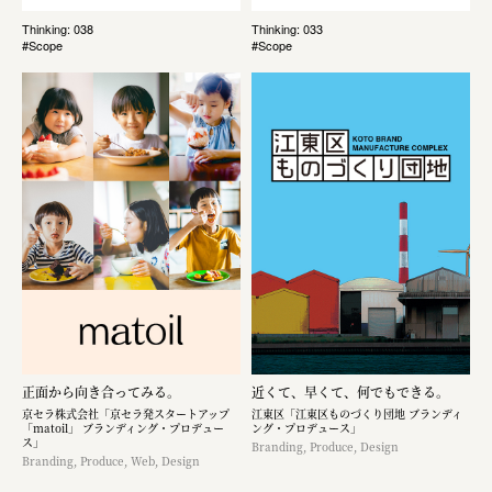
Thinking: 038
Thinking: 033
#Scope
#Scope
正面から向き合ってみる。
近くて、早くて、何でもできる。
京セラ株式会社「京セラ発スタートアップ
江東区「江東区ものづくり団地 ブランディ
「matoil」 ブランディング・プロデュー
ング・プロデュース」
ス」
Branding, Produce, Design
Branding, Produce, Web, Design