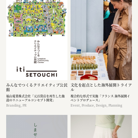
みんなでつくるクリエイティブ公民
文化を起点とした海外展開トライア
館
ル
福山電業株式会社「元百貨店を再生した施
複合的な形式で実施「フランス 海外展開イ
設のリニューアルコンセプト開発」
ベントプロデュース」
Branding, PR
Event, Produce, Design, Planning