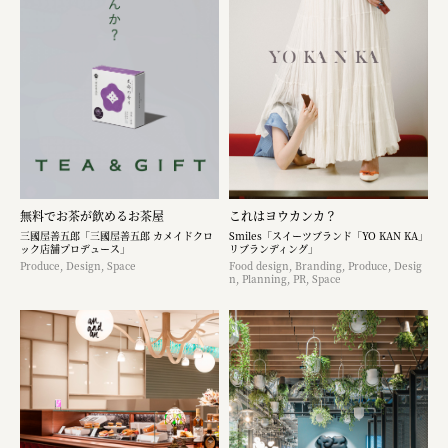
無料でお茶が飲めるお茶屋
これはヨウカンカ？
三國屋善五郎「三國屋善五郎 カメイドクロ
Smiles「スイーツブランド「YO KAN KA」
ック店舗プロデュース」
リブランディング」
Produce, Design, Space
Food design, Branding, Produce, Desig
n, Planning, PR, Space