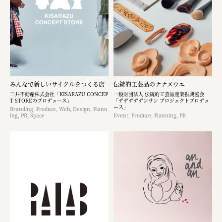
みんなで新しいサイクルをつくる店
伝統的工芸品のナナメウエ
三井不動産株式会社「KISARAZU CONCEP
一般財団法人 伝統的工芸品産業振興協会
T STOREのプロデュース」
「デデデデデンサン プロジェクトプロデュ
ース」
Branding, Produce, Web, Design, Plann
ing, PR, Space
Event, Produce, Planning, PR