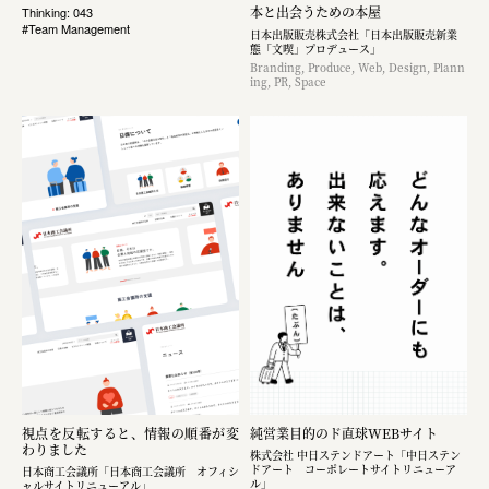
本と出会うための本屋
Thinking: 043
#Team Management
日本出版販売株式会社「日本出版販売新業
態「文喫」プロデュース」
Branding, Produce, Web, Design, Plann
ing, PR, Space
視点を反転すると、情報の順番が変
純営業目的のド直球WEBサイト
わりました
株式会社 中日ステンドアート「中日ステン
ドアート コーポレートサイトリニューア
日本商工会議所「日本商工会議所 オフィシ
ル」
ャルサイトリニューアル」