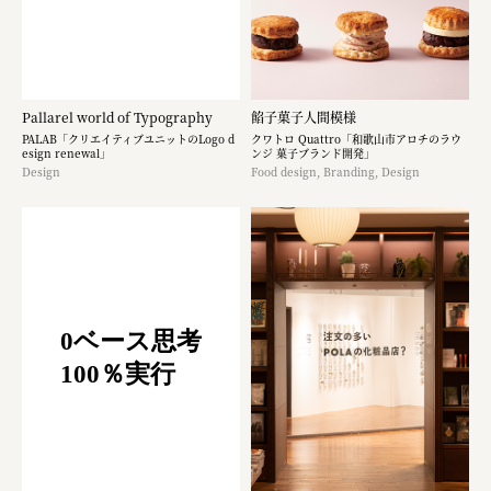
Pallarel world of Typography
餡子菓子人間模様
PALAB「クリエイティブユニットのLogo d
クワトロ Quattro「和歌山市アロチのラウ
esign renewal」
ンジ 菓子ブランド開発」
Design
Food design, Branding, Design
0ベース思考
100％実行