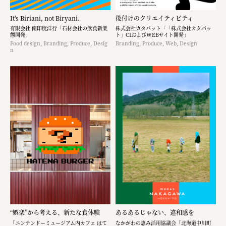
It's Biriani, not Biryani.
後付けのクリエイティビティ
有限会社 南印度洋行「石材会社の飲食新業
株式会社カタパット「「株式会社カタパッ
態開発」
ト」CIおよびWEBサイト開発」
Food design, Branding, Produce, Desig
Branding, Produce, Web, Design
n
“娯楽”から考える、新たな食体験
あるあるじゃない、違和感を
「ニンテンドーミュージアム内カフェ はて
なかがわの恵み活用協議会「北海道中川町