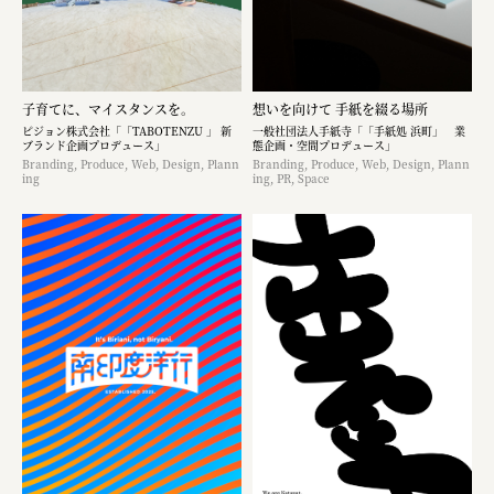
子育てに、マイスタンスを。
想いを向けて 手紙を綴る場所
ピジョン株式会社「「TABOTENZU 」 新
一般社団法人手紙寺「「手紙処 浜町」 業
ブランド企画プロデュース」
態企画・空間プロデュース」
Branding, Produce, Web, Design, Plann
Branding, Produce, Web, Design, Plann
ing
ing, PR, Space