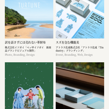
訳を話さずには売れない革財布
スズを包む機能美
株式会社イソガイ「ベッ甲イソガイ 新商
アトラス化成株式会社「アトラス化成「Tin
品ブランドビジュアル制作」
dustry」ブランディング」
Photo, Branding, Design
Event, Branding, Web, Design