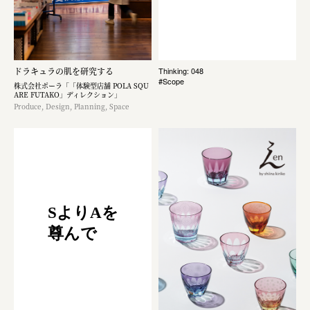
ドラキュラの肌を研究する
Thinking: 048
#Scope
株式会社ポーラ「「体験型店舗 POLA SQU
ARE FUTAKO」ディレクション」
Produce, Design, Planning, Space
SよりAを
尊んで