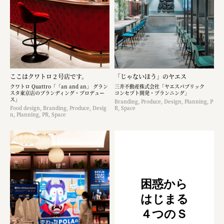
ここはクワトロ２号店です。
「じゃないほう」のヤエス
クワトロ Quattro「「an and an」 グラン
三井不動産株式会社「ヤエスパブリック
スタ東京店のブランディング・プロデュー
コンセプト開発・プランニング」
ス」
Branding, Produce, Design, Planning, P
Food design, Branding, Produce, Desig
R, Space
n, Planning, PR, Space
困惑から
はじまる
４つのＳ