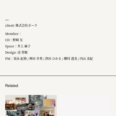
client: 株式会社ポーラ
Member：
CD：野崎 亙
Space：井上 麻子
Design :金 智姫
PM：須永 紀裕 / 神田 幸秀 / 津田 ひかる / 櫟村 透美 / 内山 美紀
Related: