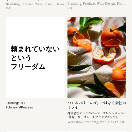
Branding, Produce, Web, Design, Plann
Branding, Produce, Web, Design, Plann
ing
ing
頼まれていない
という
フリーダム
つくるのは「ロゴ」ではなく​会社の
Thinking: 041
ミライ
#Donew, #Process
株式会社オレンジページ​「オレンジページC
I開発・コーポレートブランディング​」
Workshop, Branding, Web, Design, PR