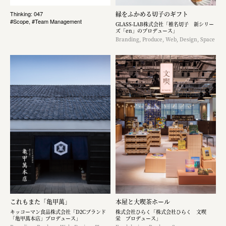
縁をふかめる切子のギフト
Thinking: 047
#Scope, #Team Management
GLASS-LAB株式会社「椎名切子 新シリー
ズ「en」のプロデュース」
Branding, Produce, Web, Design, Space
これもまた「亀甲萬」
本屋と大喫茶ホール
キッコーマン食品株式会社「D2Cブランド
株式会社ひらく「株式会社ひらく 文喫
「亀甲萬本店」プロデュース」
栄 プロデュース」