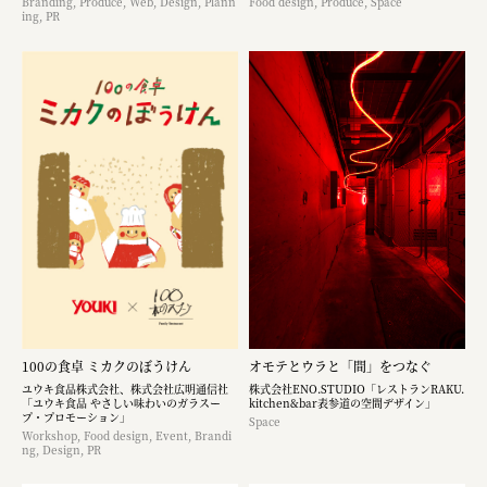
Branding, Produce, Web, Design, Plann
Food design, Produce, Space
ing, PR
100の食卓 ミカクのぼうけん
オモテとウラと「間」をつなぐ
ユウキ食品株式会社、株式会社広明通信社
株式会社ENO.STUDIO「レストランRAKU.
「ユウキ食品 やさしい味わいのガラスー
kitchen&bar表参道の空間デザイン」
プ・プロモーション」
Space
Workshop, Food design, Event, Brandi
ng, Design, PR