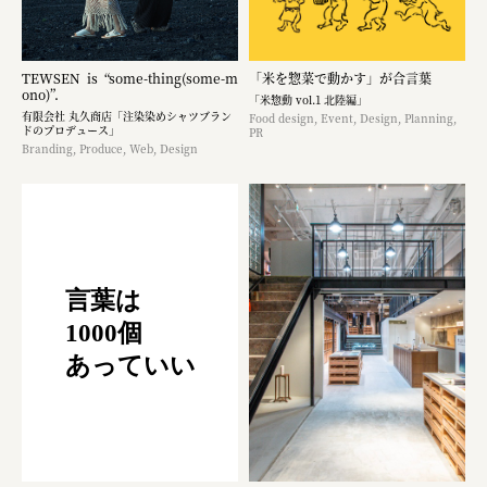
TEWSEN is “some-thing(some-m
「米を惣菜で動かす」が合言葉
ono)”.
「米惣動 vol.1 北陸編」
有限会社 丸久商店「注染染めシャツブラン
Food design, Event, Design, Planning,
ドのプロデュース」
PR
Branding, Produce, Web, Design
言葉は
1000個
あっていい