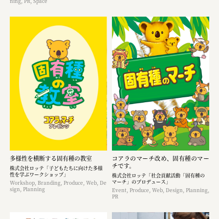
ning, PR, Space
多様性を横断する固有種の教室
コアラのマーチ改め、固有種のマー
チです。
株式会社ロッテ「子どもたちに向けた多様
性を学ぶワークショップ」
株式会社ロッテ「社会貢献活動「固有種の
マーチ」のプロデュース」
Workshop, Branding, Produce, Web, De
sign, Planning
Event, Produce, Web, Design, Planning,
PR