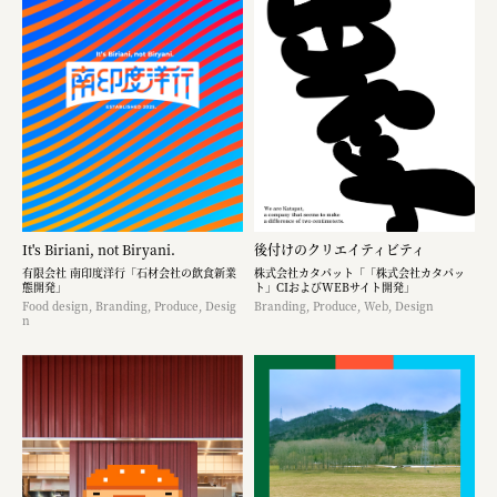
It's Biriani, not Biryani.
後付けのクリエイティビティ
有限会社 南印度洋行「石材会社の飲食新業
株式会社カタパット「「株式会社カタパッ
態開発」
ト」CIおよびWEBサイト開発」
Food design, Branding, Produce, Desig
Branding, Produce, Web, Design
n