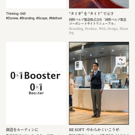
“タイギ” を “タイド” で示す
Thinking: 045
#Donew, #Branding, #Scope, #Method
岡野バルブ製造株式会社「岡野バルブ製造
コーポレートサイトリニューアル」
Branding, Produce, Web, Design, Plann
ing
創造をルーティンに
BE SOFT -やわらかくいこうぜ-