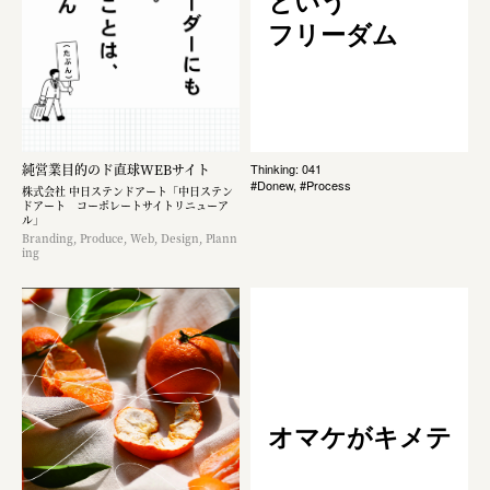
という
フリーダム
純営業目的のド直球WEBサイト
Thinking: 041
#Donew, #Process
株式会社 中日ステンドアート「中日ステン
ドアート コーポレートサイトリニューア
ル」
Branding, Produce, Web, Design, Plann
ing
オマケがキメテ