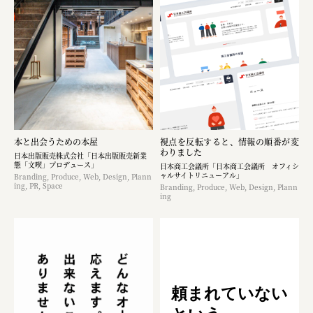
本と出会うための本屋
視点を反転すると、情報の順番が変
わりました
日本出版販売株式会社「日本出版販売新業
態「文喫」プロデュース」
日本商工会議所「日本商工会議所 オフィシ
ャルサイトリニューアル」
Branding, Produce, Web, Design, Plann
ing, PR, Space
Branding, Produce, Web, Design, Plann
ing
頼まれていない