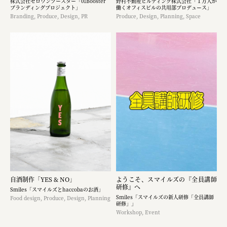
株式会社ゼロワンブースター「01Booster
野村不動産ビルディング株式会社「１万人が
ブランディングプロジェクト」
働くオフィスビルの共用部プロデュース」
Branding, Produce, Design, PR
Produce, Design, Planning, Space
自酒制作「YES & NO」
ようこそ、スマイルズの『全員講師
研修』へ
Smiles「スマイルズとhaccobaのお酒」
Smiles「スマイルズの新人研修「全員講師
Food design, Produce, Design, Planning
研修」」
Workshop, Event