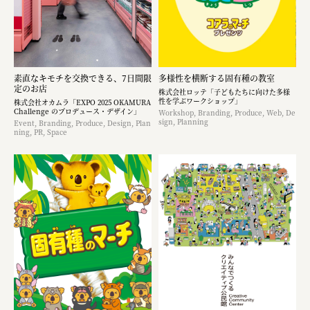
素直なキモチを交換できる、7日間限
多様性を横断する固有種の教室
定のお店
株式会社ロッテ「子どもたちに向けた多様
性を学ぶワークショップ」
株式会社オカムラ「EXPO 2025 OKAMURA
Challenge のプロデュース・デザイン」
Workshop, Branding, Produce, Web, De
sign, Planning
Event, Branding, Produce, Design, Plan
ning, PR, Space