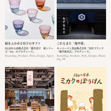
縁をふかめる切子のギフト
これもまた「亀甲萬」
GLASS-LAB株式会社「椎名切子 新シリー
キッコーマン食品株式会社「D2Cブランド
ズ「en」のプロデュース」
「亀甲萬本店」プロデュース」
Branding, Produce, Web, Design, Space
Branding, Produce, Web, Design, Plann
ing, PR