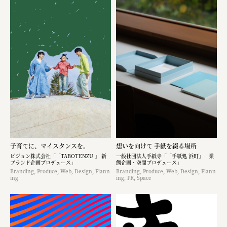
子育てに、マイスタンスを。
想いを向けて 手紙を綴る場所
ピジョン株式会社「「TABOTENZU 」 新
一般社団法人手紙寺「「手紙処 浜町」 業
ブランド企画プロデュース」
態企画・空間プロデュース」
Branding, Produce, Web, Design, Plann
Branding, Produce, Web, Design, Plann
ing
ing, PR, Space