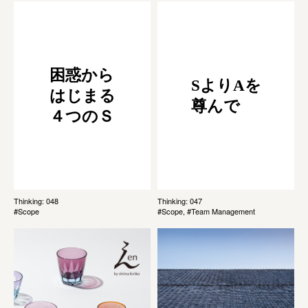
困惑から
SよりAを
はじまる
尊んで
４つのＳ
Thinking: 048
Thinking: 047
#Scope
#Scope, #Team Management