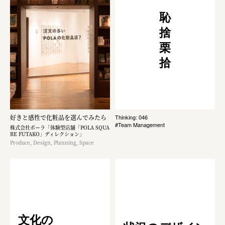
恥
捨
栗
拾
好きと感性で化粧品を選んでみたら
Thinking: 046
#Team Management
株式会社ポーラ「体験型店舗「POLA SQUA
RE FUTAKO」ディレクション」
Produce, Design, Planning, Space
文化の