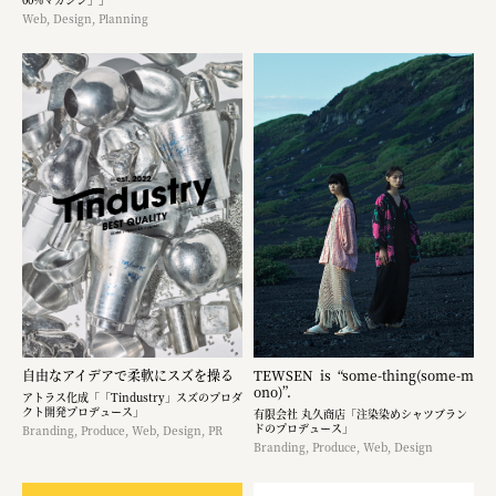
Web, Design, Planning
自由なアイデアで柔軟にスズを操る
TEWSEN is “some-thing(some-m
ono)”.
アトラス化成「「Tindustry」スズのプロダ
クト開発プロデュース」
有限会社 丸久商店「注染染めシャツブラン
ドのプロデュース」
Branding, Produce, Web, Design, PR
Branding, Produce, Web, Design