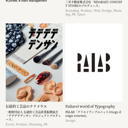
#Donew, #Team Management
三井不動産株式会社「KISARAZU CONCEP
T STOREのプロデュース」
Branding, Produce, Web, Design, Plann
ing, PR, Space
伝統的工芸品のナナメウエ
Pallarel world of Typography
一般財団法人 伝統的工芸品産業振興協会
PALAB「クリエイティブユニットのLogo d
「デデデデデンサン プロジェクトプロデュ
esign renewal」
ース」
Design
Event, Produce, Planning, PR