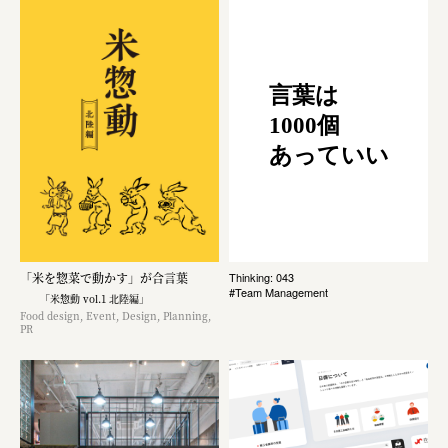
言葉は
1000個
あっていい
「米を惣菜で動かす」が合言葉
Thinking: 043
#Team Management
「米惣動 vol.1 北陸編」
Food design, Event, Design, Planning,
PR