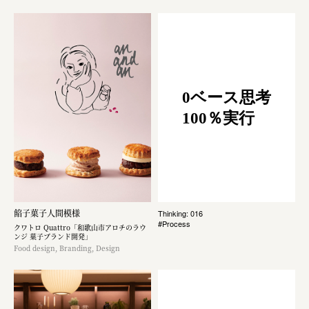
0ベース思考
100％実行
餡子菓子人間模様
Thinking: 016
#Process
クワトロ Quattro「和歌山市アロチのラウ
ンジ 菓子ブランド開発」
Food design, Branding, Design