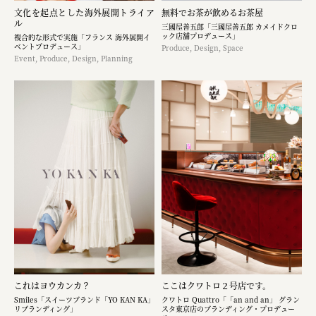
文化を起点とした海外展開トライア
無料でお茶が飲めるお茶屋
ル
三國屋善五郎「三國屋善五郎 カメイドクロ
ック店舗プロデュース」
複合的な形式で実施「フランス 海外展開イ
ベントプロデュース」
Produce, Design, Space
Event, Produce, Design, Planning
これはヨウカンカ？
ここはクワトロ２号店です。
Smiles「スイーツブランド「YO KAN KA」
クワトロ Quattro「「an and an」 グラン
リブランディング」
スタ東京店のブランディング・プロデュー