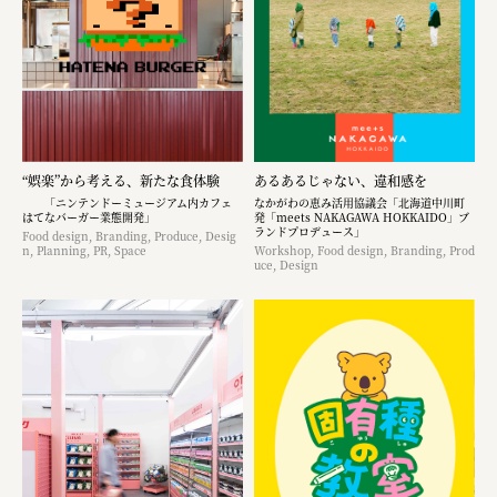
“娯楽”から考える、新たな食体験
あるあるじゃない、違和感を
「ニンテンドーミュージアム内カフェ
なかがわの恵み活用協議会「北海道中川町
はてなバーガー業態開発」
発「meets NAKAGAWA HOKKAIDO」ブ
ランドプロデュース」
Food design, Branding, Produce, Desig
n, Planning, PR, Space
Workshop, Food design, Branding, Prod
uce, Design