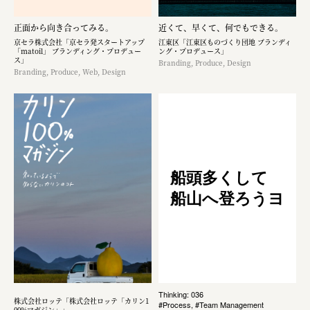
正面から向き合ってみる。
近くて、早くて、何でもできる。
京セラ株式会社「京セラ発スタートアップ
江東区「江東区ものづくり団地 ブランディ
「matoil」 ブランディング・プロデュー
ング・プロデュース」
ス」
Branding, Produce, Design
Branding, Produce, Web, Design
船頭多くして
船山へ登ろうヨ
Thinking: 036
株式会社ロッテ「株式会社ロッテ「カリン1
#Process, #Team Management
00%マガジン」」