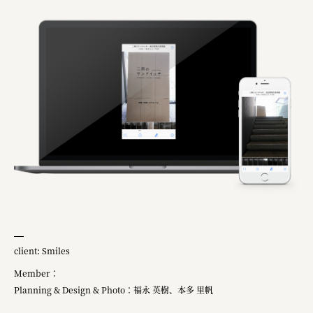
client: Smiles
Member：
Planning & Design & Photo：福永 英樹、本多 里帆