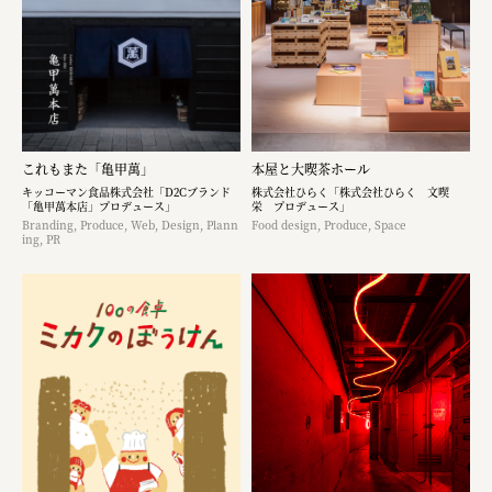
これもまた「亀甲萬」
本屋と大喫茶ホール
キッコーマン食品株式会社「D2Cブランド
株式会社ひらく「株式会社ひらく 文喫
「亀甲萬本店」プロデュース」
栄 プロデュース」
Branding, Produce, Web, Design, Plann
Food design, Produce, Space
ing, PR