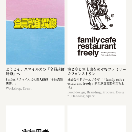
ようこそ、スマイルズの『全員講師
海と空と富士山をのぞむファミリー
研修』へ
カフェレストラン
Smiles「スマイルズの新人研修「全員講師
株式会社ドリームプラザ「「family cafe r
研修」」
estaurant freely」新規飲食業態の立ち上
げ」
Workshop, Event
Food design, Branding, Produce, Desig
n, Planning, Space