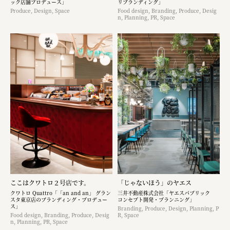
ック店舗プロデュース」
リブランディング」
Produce, Design, Space
Food design, Branding, Produce, Desig
n, Planning, PR, Space
ここはクワトロ２号店です。
「じゃないほう」のヤエス
クワトロ Quattro「「an and an」 グラン
三井不動産株式会社「ヤエスパブリック
スタ東京店のブランディング・プロデュー
コンセプト開発・プランニング」
ス」
Branding, Produce, Design, Planning, P
Food design, Branding, Produce, Desig
R, Space
n, Planning, PR, Space