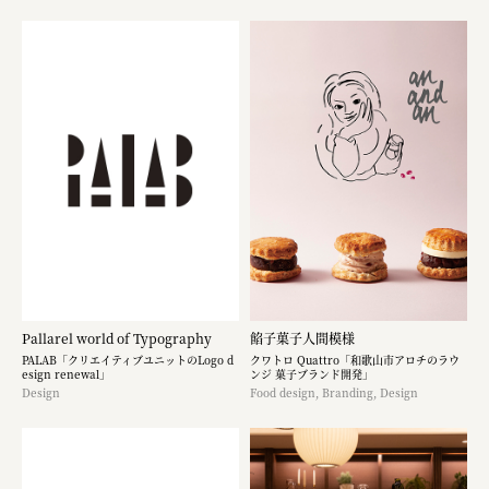
Pallarel world of Typography
餡子菓子人間模様
PALAB「クリエイティブユニットのLogo d
クワトロ Quattro「和歌山市アロチのラウ
esign renewal」
ンジ 菓子ブランド開発」
Design
Food design, Branding, Design