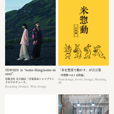
TEWSEN is “some-thing(some-m
「米を惣菜で動かす」が合言葉
ono)”.
「米惣動 vol.1 北陸編」
有限会社 丸久商店「注染染めシャツブラン
Food design, Event, Design, Planning,
ドのプロデュース」
PR
Branding, Produce, Web, Design