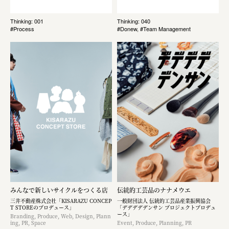
Thinking: 001
Thinking: 040
#Process
#Donew, #Team Management
みんなで新しいサイクルをつくる店
伝統的工芸品のナナメウエ
三井不動産株式会社「KISARAZU CONCEP
一般財団法人 伝統的工芸品産業振興協会
T STOREのプロデュース」
「デデデデデンサン プロジェクトプロデュ
ース」
Branding, Produce, Web, Design, Plann
ing, PR, Space
Event, Produce, Planning, PR