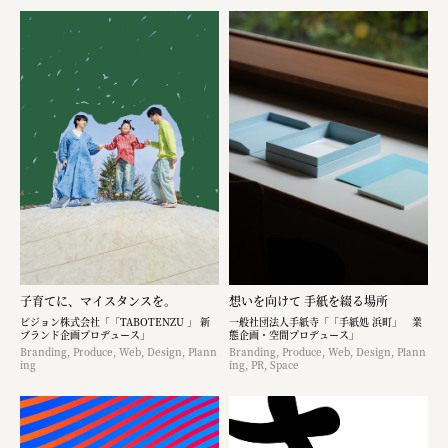
子育てに、マイスタンスを。
想いを向けて 手紙を綴る場所
ピジョン株式会社「「TABOTENZU 」 新
一般社団法人手紙寺「「手紙処 浜町」 業
ブランド企画プロデュース」
態企画・空間プロデュース」
Branding, Produce, Web, Design, Plann
Branding, Produce, Web, Design, Plann
ing
ing, PR, Space