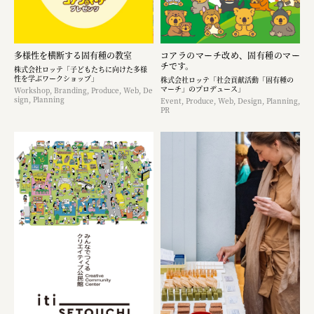
多様性を横断する固有種の教室
コアラのマーチ改め、固有種のマー
チです。
株式会社ロッテ「子どもたちに向けた多様
性を学ぶワークショップ」
株式会社ロッテ「社会貢献活動「固有種の
マーチ」のプロデュース」
Workshop, Branding, Produce, Web, De
sign, Planning
Event, Produce, Web, Design, Planning,
PR