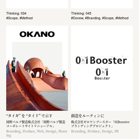
Thinking: 034
Thinking: 045
#Scope, #Method
#Donew, #Branding, #Scope, #Method
“タイギ” を “タイド” で示す
創造をルーティンに
岡野バルブ製造株式会社「岡野バルブ製造
株式会社ゼロワンブースター「01Booster
コーポレートサイトリニューアル」
ブランディングプロジェクト」
Branding, Produce, Web, Design, Plann
Branding, Produce, Design, PR
ing