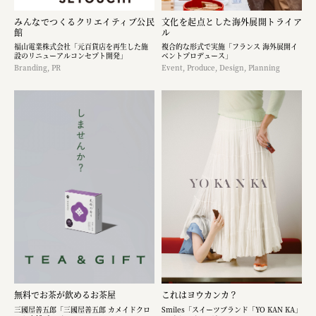
みんなでつくるクリエイティブ公民
文化を起点とした海外展開トライア
館
ル
福山電業株式会社「元百貨店を再生した施
複合的な形式で実施「フランス 海外展開イ
設のリニューアルコンセプト開発」
ベントプロデュース」
Branding, PR
Event, Produce, Design, Planning
無料でお茶が飲めるお茶屋
これはヨウカンカ？
三國屋善五郎「三國屋善五郎 カメイドクロ
Smiles「スイーツブランド「YO KAN KA」