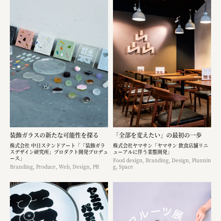
装飾ガラスの新たな可能性を探る
「全部を変えたい」の最初の一歩
株式会社 中日ステンドアート「「装飾ガラ
株式会社ヤマサン「ヤマサン 飲食店舗リニ
スデザイン研究所」プロダクト開発プロデュ
ューアルに伴う業態開発」
ース」
Food design, Branding, Design, Plannin
Branding, Produce, Web, Design, PR
g, Space