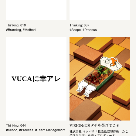
Thinking: 010
Thinking: 037
#Branding, #Method
#Scope, #Process
VUCAに幸アレ
VISIONはカタチを帯びてこそ
Thinking: 044
#Scope, #Process, #Team Management
株式会社 マツバラ「松原紙器製作所「たこ
焼き屋出店」企画・プロデュース」