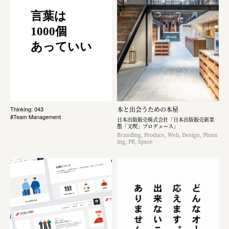
言葉は
1000個
あっていい
本と出会うための本屋
Thinking: 043
#Team Management
日本出版販売株式会社「日本出版販売新業
態「文喫」プロデュース」
Branding, Produce, Web, Design, Plann
ing, PR, Space