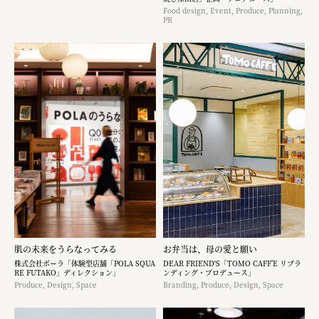
Food design, Event, Produce, Planning,
PR
肌の未来をうらなってみる
お弁当は、母の愛と願い
株式会社ポーラ「体験型店舗「POLA SQUA
DEAR FRIEND'S「TOMO CAFF’E リブラ
RE FUTAKO」ディレクション」
ンディング・プロデュース」
Produce, Design, Space
Branding, Produce, Design, Space