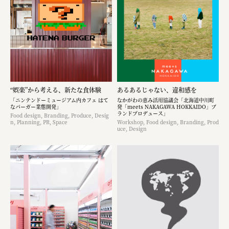
“娯楽”から考える、新たな食体験
あるあるじゃない、違和感を
「ニンテンドーミュージアム内カフェ はて
なかがわの恵み活用協議会「北海道中川町
なバーガー業態開発」
発「meets NAKAGAWA HOKKAIDO」ブ
ランドプロデュース」
Food design, Branding, Produce, Desig
n, Planning, PR, Space
Workshop, Food design, Branding, Prod
uce, Design