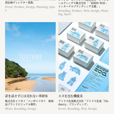
別企画ディレクター業務」
ールディングス株式会社「「KIRIN WAY」
インターナルブランディング支援」」
Event, Produce, Design, Planning, Spac
e
Branding, Produce, Web, Design, Plann
ing, Space
訳を話さずには売れない革財布
スズを包む機能美
株式会社イソガイ「ベッ甲イソガイ 新商
アトラス化成株式会社「アトラス化成「Tin
品ブランドビジュアル制作」
dustry」ブランディング」
Photo, Branding, Design
Event, Branding, Web, Design