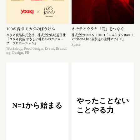
100の食卓 ミカクのぼうけん
オモテとウラと「間」をつなぐ
ユウキ食品株式会社、株式会社広明通信社
株式会社ENO.STUDIO「レストランRAKU.
「ユウキ食品 やさしい味わいのガラスー
kitchen&bar表参道の空間デザイン」
プ・プロモーション」
Space
Workshop, Food design, Event, Brandi
ng, Design, PR
やったことない
N=1から始まる
ことやる力