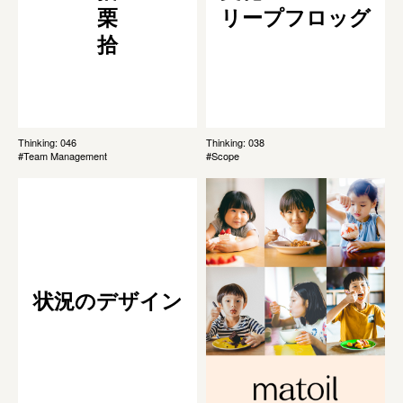
栗
リープフロッグ
拾
Thinking: 046
Thinking: 038
#Team Management
#Scope
状況のデザイン