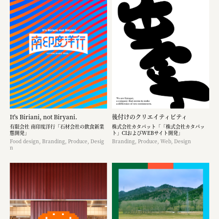
It's Biriani, not Biryani.
後付けのクリエイティビティ
有限会社 南印度洋行「石材会社の飲食新業
株式会社カタパット「「株式会社カタパッ
態開発」
ト」CIおよびWEBサイト開発」
Food design, Branding, Produce, Desig
Branding, Produce, Web, Design
n