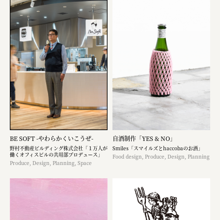
BE SOFT -やわらかくいこうぜ-
自酒制作「YES & NO」
野村不動産ビルディング株式会社「１万人が
Smiles「スマイルズとhaccobaのお酒」
働くオフィスビルの共用部プロデュース」
Food design, Produce, Design, Planning
Produce, Design, Planning, Space