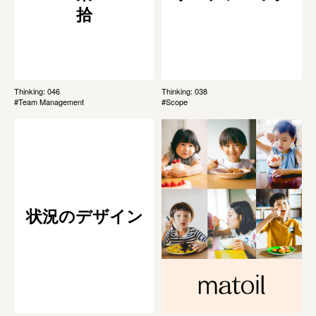
拾
Thinking: 046
Thinking: 038
#Team Management
#Scope
状況のデザイン