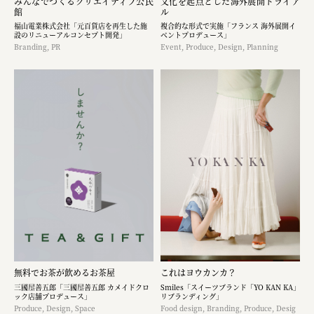
みんなでつくるクリエイティブ公民
文化を起点とした海外展開トライア
館
ル
福山電業株式会社「元百貨店を再生した施
複合的な形式で実施「フランス 海外展開イ
設のリニューアルコンセプト開発」
ベントプロデュース」
Branding, PR
Event, Produce, Design, Planning
無料でお茶が飲めるお茶屋
これはヨウカンカ？
三國屋善五郎「三國屋善五郎 カメイドクロ
Smiles「スイーツブランド「YO KAN KA」
ック店舗プロデュース」
リブランディング」
Produce, Design, Space
Food design, Branding, Produce, Desig