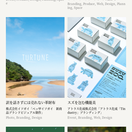
e
Branding, Produce, Web, Design, Plann
ing, Space
訳を話さずには売れない革財布
スズを包む機能美
株式会社イソガイ「ベッ甲イソガイ 新商
アトラス化成株式会社「アトラス化成「Tin
品ブランドビジュアル制作」
dustry」ブランディング」
Photo, Branding, Design
Event, Branding, Web, Design