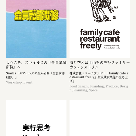
ようこそ、スマイルズの『全員講師
海と空と富士山をのぞむファミリー
研修』へ
カフェレストラン
Smiles「スマイルズの新人研修「全員講師
株式会社ドリームプラザ「「family cafe r
研修」」
estaurant freely」新規飲食業態の立ち上
げ」
Workshop, Event
Food design, Branding, Produce, Desig
n, Planning, Space
実行思考