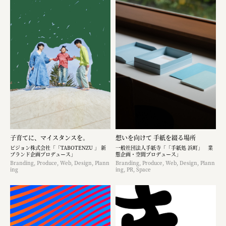
子育てに、マイスタンスを。
想いを向けて 手紙を綴る場所
ピジョン株式会社「「TABOTENZU 」 新
一般社団法人手紙寺「「手紙処 浜町」 業
ブランド企画プロデュース」
態企画・空間プロデュース」
Branding, Produce, Web, Design, Plann
Branding, Produce, Web, Design, Plann
ing
ing, PR, Space