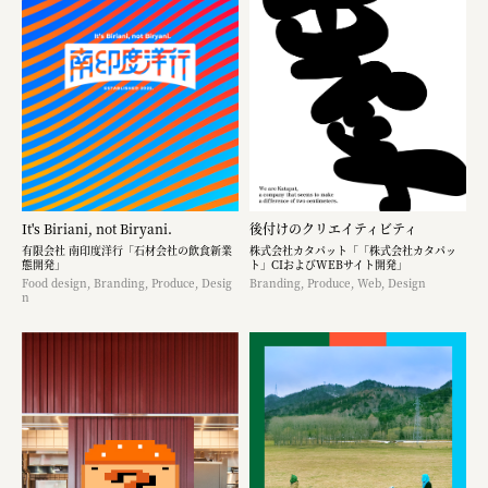
It's Biriani, not Biryani.
後付けのクリエイティビティ
有限会社 南印度洋行「石材会社の飲食新業
株式会社カタパット「「株式会社カタパッ
態開発」
ト」CIおよびWEBサイト開発」
Food design, Branding, Produce, Desig
Branding, Produce, Web, Design
n