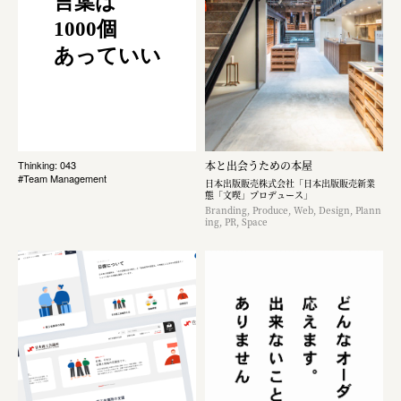
言葉は
1000個
あっていい
本と出会うための本屋
Thinking: 043
#Team Management
日本出版販売株式会社「日本出版販売新業
態「文喫」プロデュース」
Branding, Produce, Web, Design, Plann
ing, PR, Space