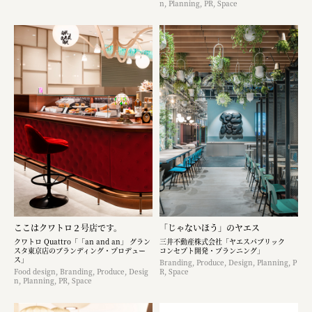
n, Planning, PR, Space
ここはクワトロ２号店です。
「じゃないほう」のヤエス
クワトロ Quattro「「an and an」 グラン
三井不動産株式会社「ヤエスパブリック
スタ東京店のブランディング・プロデュー
コンセプト開発・プランニング」
ス」
Branding, Produce, Design, Planning, P
Food design, Branding, Produce, Desig
R, Space
n, Planning, PR, Space