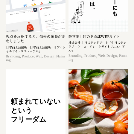
視点を反転すると、情報の順番が変
純営業目的のド直球WEBサイト
わりました
株式会社 中日ステンドアート「中日ステン
ドアート コーポレートサイトリニューア
日本商工会議所「日本商工会議所 オフィシ
ル」
ャルサイトリニューアル」
Branding, Produce, Web, Design, Plann
Branding, Produce, Web, Design, Plann
ing
ing
頼まれていない
という
フリーダム