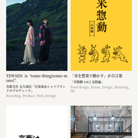
TEWSEN is “some-thing(some-m
「米を惣菜で動かす」が合言葉
ono)”.
「米惣動 vol.1 北陸編」
有限会社 丸久商店「注染染めシャツブラン
Food design, Event, Design, Planning,
ドのプロデュース」
PR
Branding, Produce, Web, Design