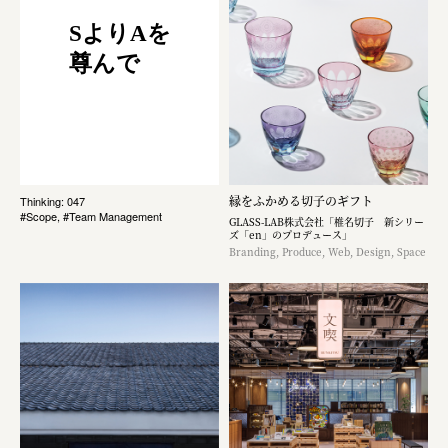
SよりAを
尊んで
縁をふかめる切子のギフト
Thinking: 047
#Scope, #Team Management
GLASS-LAB株式会社「椎名切子 新シリー
ズ「en」のプロデュース」
Branding, Produce, Web, Design, Space