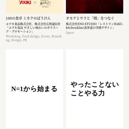
100の食卓 ミカクのぼうけん
オモテとウラと「間」をつなぐ
ユウキ食品株式会社、株式会社広明通信社
株式会社ENO.STUDIO「レストランRAKU.
「ユウキ食品 やさしい味わいのガラスー
kitchen&bar表参道の空間デザイン」
プ・プロモーション」
Space
Workshop, Food design, Event, Brandi
ng, Design, PR
やったことない
N=1から始まる
ことやる力