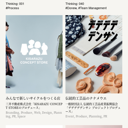
Thinking: 001
Thinking: 040
#Process
#Donew, #Team Management
みんなで新しいサイクルをつくる店
伝統的工芸品のナナメウエ
三井不動産株式会社「KISARAZU CONCEP
一般財団法人 伝統的工芸品産業振興協会
T STOREのプロデュース」
「デデデデデンサン プロジェクトプロデュ
ース」
Branding, Produce, Web, Design, Plann
ing, PR, Space
Event, Produce, Planning, PR