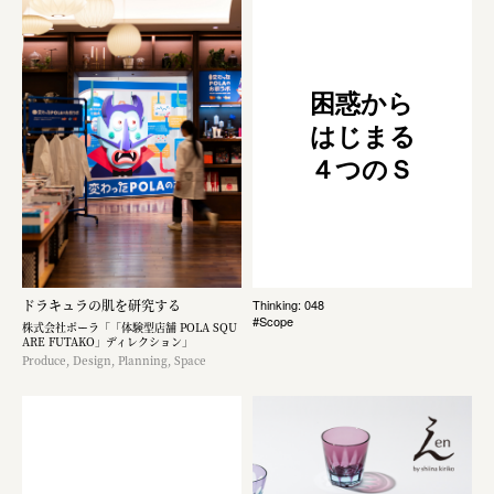
困惑から
はじまる
４つのＳ
ドラキュラの肌を研究する
Thinking: 048
#Scope
株式会社ポーラ「「体験型店舗 POLA SQU
ARE FUTAKO」ディレクション」
Produce, Design, Planning, Space