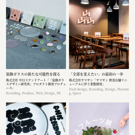
装飾ガラスの新たな可能性を探る
「全部を変えたい」の最初の一歩
株式会社 中日ステンドアート「「装飾ガラ
株式会社ヤマサン「ヤマサン 飲食店舗リニ
スデザイン研究所」プロダクト開発プロデュ
ューアルに伴う業態開発」
ース」
Food design, Branding, Design, Plannin
Branding, Produce, Web, Design, PR
g, Space