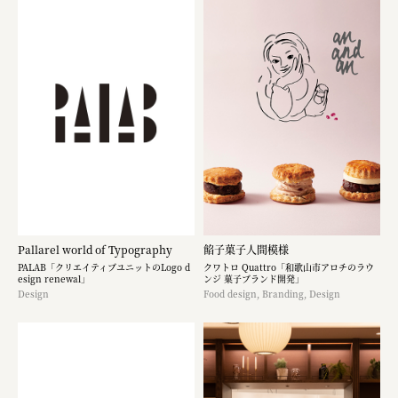
Pallarel world of Typography
餡子菓子人間模様
PALAB「クリエイティブユニットのLogo d
クワトロ Quattro「和歌山市アロチのラウ
esign renewal」
ンジ 菓子ブランド開発」
Design
Food design, Branding, Design