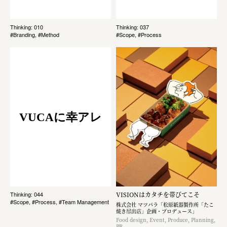
Thinking: 010
Thinking: 037
#Branding, #Method
#Scope, #Process
VUCAに幸アレ
VISIONはカタチを帯びてこそ
Thinking: 044
#Scope, #Process, #Team Management
株式会社 マツバラ「松原紙器製作所「たこ
焼き屋出店」企画・プロデュース」
Food design, Event, Produce, Planning,
PR