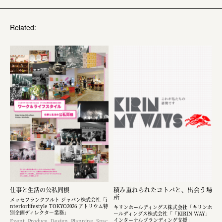
Related:
仕事と生活の公私同根
積み重ねられたコトバと、出会う場
所
メッセフランクフルト ジャパン株式会社「i
nteriorlifestyle TOKYO2026 アトリウム特
キリンホールディングス株式会社「キリンホ
別企画ディレクター業務」
ールディングス株式会社「「KIRIN WAY」
インターナルブランディング支援」」
Event, Produce, Design, Planning, Spac