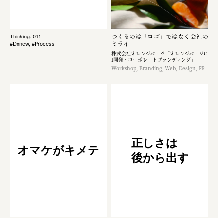
つくるのは「ロゴ」ではなく​会社の
Thinking: 041
ミライ
#Donew, #Process
株式会社オレンジページ​「オレンジページC
I開発・コーポレートブランディング​」
Workshop, Branding, Web, Design, PR
正しさは
オマケがキメテ
後から出す